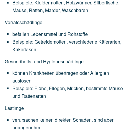
Beispiele:
Kleidermotten,
Holzwürmer,
Silberfische,
Mäuse,
Ratten,
Marder,
Waschbären
Vorratsschädlinge
befallen
Lebensmittel
und
Rohstoffe
Beispiele:
Getreidemotten,
verschiedene
Käferarten,
Kakerlaken
Gesundheits- und Hygieneschädlinge
können
Krankheiten
übertragen
oder
Allergien
auslösen
Beispiele:
Flöhe,
Fliegen,
Mücken,
bestimmte
Mäuse-
und
Rattenarten
Lästlinge
verursachen
keinen
direkten
Schaden,
sind
aber
unangenehm