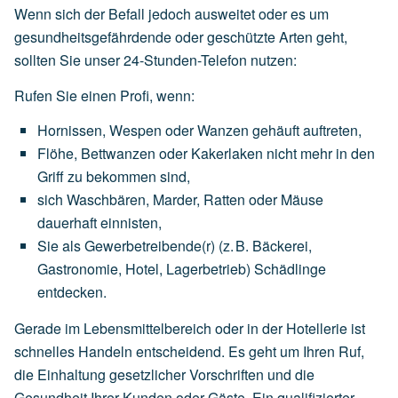
Wenn sich der Befall jedoch ausweitet oder es um
gesundheitsgefährdende oder geschützte Arten geht,
sollten Sie unser 24-Stunden-Telefon nutzen:
Rufen Sie einen Profi, wenn:
Hornissen,
Wespen
oder
Wanzen
gehäuft
auftreten,
Flöhe,
Bettwanzen
oder
Kakerlaken
nicht
mehr
in
den
Griff
zu
bekommen
sind,
sich
Waschbären,
Marder,
Ratten
oder
Mäuse
dauerhaft
einnisten,
Sie
als
Gewerbetreibende(r)
(z.
B.
Bäckerei,
Gastronomie,
Hotel,
Lagerbetrieb)
Schädlinge
entdecken.
Gerade im Lebensmittelbereich oder in der Hotellerie ist
schnelles Handeln entscheidend. Es geht um Ihren Ruf,
die Einhaltung gesetzlicher Vorschriften und die
Gesundheit Ihrer Kunden oder Gäste. Ein qualifizierter