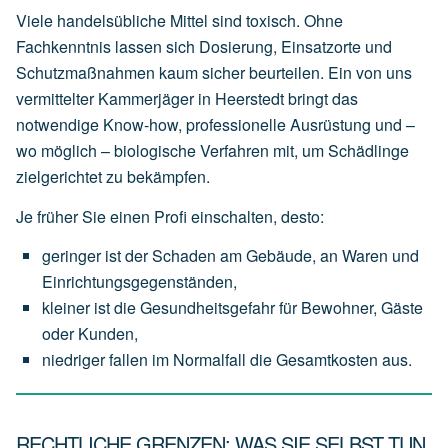
Viele handelsübliche Mittel sind toxisch. Ohne
Fachkenntnis lassen sich Dosierung, Einsatzorte und
Schutzmaßnahmen kaum sicher beurteilen. Ein von uns
vermittelter Kammerjäger in Heerstedt bringt das
notwendige Know-how, professionelle Ausrüstung und –
wo möglich – biologische Verfahren mit, um Schädlinge
zielgerichtet zu bekämpfen.
Je früher Sie einen Profi einschalten, desto:
geringer
ist
der
Schaden
am
Gebäude,
an
Waren
und
Einrichtungsgegenständen,
kleiner
ist
die
Gesundheitsgefahr
für
Bewohner,
Gäste
oder
Kunden,
niedriger
fallen
im
Normalfall
die
Gesamtkosten
aus.
RECHTLICHE GRENZEN: WAS SIE SELBST TUN