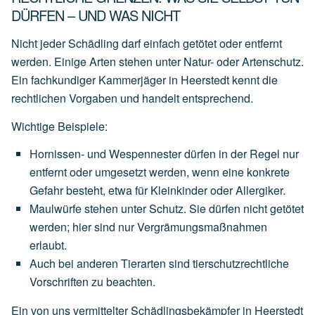
DÜRFEN – UND WAS NICHT
Nicht jeder Schädling darf einfach getötet oder entfernt
werden. Einige Arten stehen unter Natur- oder Artenschutz.
Ein fachkundiger Kammerjäger in Heerstedt kennt die
rechtlichen Vorgaben und handelt entsprechend.
Wichtige Beispiele:
Hornissen- und Wespennester
dürfen
in
der
Regel
nur
entfernt
oder
umgesetzt
werden,
wenn
eine
konkrete
Gefahr
besteht,
etwa
für
Kleinkinder
oder
Allergiker.
Maulwürfe
stehen
unter
Schutz.
Sie
dürfen
nicht
getötet
werden;
hier
sind
nur
Vergrämungsmaßnahmen
erlaubt.
Auch
bei
anderen
Tierarten
sind
tierschutzrechtliche
Vorschriften
zu
beachten.
Ein von uns vermittelter Schädlingsbekämpfer in Heerstedt