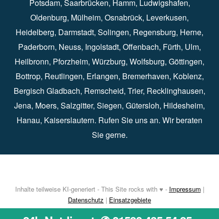
Potsdam
⁠,
Saarbrücken
⁠⁠,
Hamm
⁠,
Ludwigshafen
⁠,
Oldenburg
⁠,
Mülheim
⁠,
Osnabrück
⁠⁠,
Leverkusen
⁠,
Heidelberg
⁠,
Darmstadt
⁠⁠,
Solingen⁠
,
Regensburg
⁠,
Herne
⁠⁠,
Paderborn
⁠,
Neuss
⁠,
Ingolstadt
⁠,
Offenbach
,
Fürth
⁠⁠,
Ulm
⁠⁠,
Heilbronn
⁠,
Pforzheim⁠
,
Würzburg⁠
,
Wolfsburg
⁠⁠,
Göttingen
⁠,
Bottrop
⁠,
Reutlingen
⁠,
Erlangen
⁠⁠,
Bremerhaven
⁠,
Koblenz
⁠,
Bergisch Gladbach⁠
,
Remscheid
⁠⁠,
Trier⁠⁠
, Recklinghausen⁠,
Jena
⁠⁠,
Moers
⁠⁠,
Salzgitter
⁠⁠,
Siegen
⁠⁠,
Gütersloh
⁠,
Hildesheim
⁠⁠,
Hanau
⁠,
Kaiserslautern
⁠⁠. Rufen Sie uns an. Wir beraten
Sie gerne.
Inhalte teilweise KI-generiert - This Site rocks with ♥ -
Impressum
|
Datenschutz
|
Einsatzgebiete