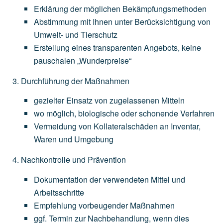
Erklärung
der
möglichen
Bekämpfungsmethoden
Abstimmung
mit
Ihnen
unter
Berücksichtigung
von
Umwelt-
und
Tierschutz
Erstellung
eines
transparenten
Angebots,
keine
pauschalen
„Wunderpreise“
Durchführung der Maßnahmen
gezielter
Einsatz
von
zugelassenen
Mitteln
wo
möglich,
biologische
oder
schonende
Verfahren
Vermeidung
von
Kollateralschäden
an
Inventar,
Waren
und
Umgebung
Nachkontrolle und Prävention
Dokumentation
der
verwendeten
Mittel
und
Arbeitsschritte
Empfehlung
vorbeugender
Maßnahmen
ggf.
Termin
zur
Nachbehandlung,
wenn
dies