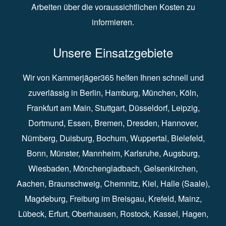
Arbeiten über die voraussichtlichen Kosten zu
informieren.
Unsere Einsatzgebiete
Wir von Kammerjäger365 helfen Ihnen schnell und
zuverlässig in
Berlin
⁠,
Hamburg
⁠,
München
,
Köln
⁠,
Frankfurt am Main
⁠,
Stuttgart
⁠,
Düsseldorf⁠
,
Leipzig
⁠,
Dortmund⁠
,
Essen
⁠,
Bremen⁠
,
Dresden
⁠,
Hannover
⁠,
Nürnberg
⁠,
Duisburg
⁠⁠,
Bochum
⁠,
Wuppertal
⁠⁠,
Bielefeld
⁠⁠,
Bonn
⁠⁠,
Münster⁠⁠
,
Mannheim⁠
,
Karlsruhe
⁠,
Augsburg
⁠,
Wiesbaden
⁠⁠,
Mönchengladbach
⁠,
Gelsenkirchen⁠⁠
,
Aachen
⁠⁠,
Braunschweig
⁠,
Chemnitz
⁠⁠,
Kiel
⁠,
Halle (Saale)⁠⁠
,
Magdeburg⁠
,
Freiburg im Breisgau
⁠⁠,
Krefeld
⁠⁠,
Mainz
⁠⁠,
Lübeck⁠
,
Erfurt
⁠,
Oberhausen
⁠⁠,
Rostock
⁠⁠, Kassel⁠⁠,
Hagen
⁠,