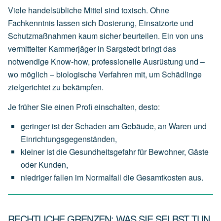
Viele handelsübliche Mittel sind toxisch. Ohne
Fachkenntnis lassen sich Dosierung, Einsatzorte und
Schutzmaßnahmen kaum sicher beurteilen. Ein von uns
vermittelter Kammerjäger in Sargstedt bringt das
notwendige Know-how, professionelle Ausrüstung und –
wo möglich – biologische Verfahren mit, um Schädlinge
zielgerichtet zu bekämpfen.
Je früher Sie einen Profi einschalten, desto:
geringer
ist
der
Schaden
am
Gebäude,
an
Waren
und
Einrichtungsgegenständen,
kleiner
ist
die
Gesundheitsgefahr
für
Bewohner,
Gäste
oder
Kunden,
niedriger
fallen
im
Normalfall
die
Gesamtkosten
aus.
RECHTLICHE GRENZEN: WAS SIE SELBST TUN