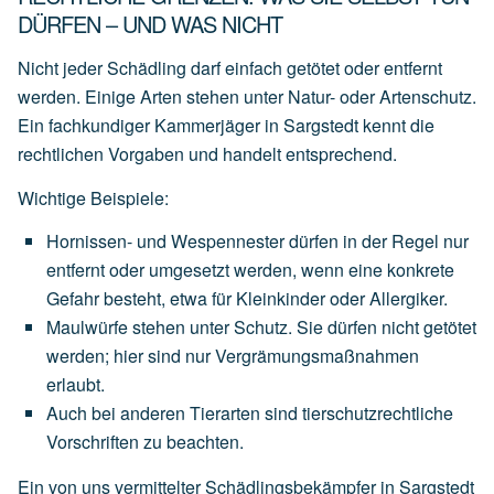
DÜRFEN – UND WAS NICHT
Nicht jeder Schädling darf einfach getötet oder entfernt
werden. Einige Arten stehen unter Natur- oder Artenschutz.
Ein fachkundiger Kammerjäger in Sargstedt kennt die
rechtlichen Vorgaben und handelt entsprechend.
Wichtige Beispiele:
Hornissen- und Wespennester
dürfen
in
der
Regel
nur
entfernt
oder
umgesetzt
werden,
wenn
eine
konkrete
Gefahr
besteht,
etwa
für
Kleinkinder
oder
Allergiker.
Maulwürfe
stehen
unter
Schutz.
Sie
dürfen
nicht
getötet
werden;
hier
sind
nur
Vergrämungsmaßnahmen
erlaubt.
Auch
bei
anderen
Tierarten
sind
tierschutzrechtliche
Vorschriften
zu
beachten.
Ein von uns vermittelter Schädlingsbekämpfer in Sargstedt