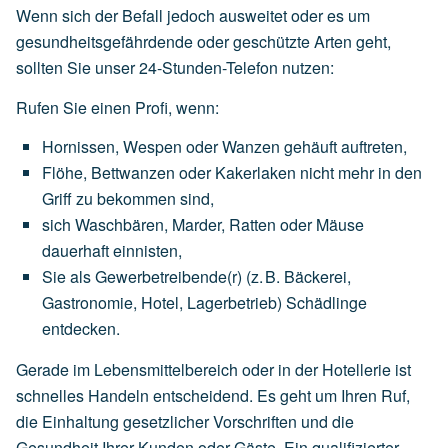
Wenn sich der Befall jedoch ausweitet oder es um
gesundheitsgefährdende oder geschützte Arten geht,
sollten Sie unser 24-Stunden-Telefon nutzen:
Rufen Sie einen Profi, wenn:
Hornissen,
Wespen
oder
Wanzen
gehäuft
auftreten,
Flöhe,
Bettwanzen
oder
Kakerlaken
nicht
mehr
in
den
Griff
zu
bekommen
sind,
sich
Waschbären,
Marder,
Ratten
oder
Mäuse
dauerhaft
einnisten,
Sie
als
Gewerbetreibende(r)
(z.
B.
Bäckerei,
Gastronomie,
Hotel,
Lagerbetrieb)
Schädlinge
entdecken.
Gerade im Lebensmittelbereich oder in der Hotellerie ist
schnelles Handeln entscheidend. Es geht um Ihren Ruf,
die Einhaltung gesetzlicher Vorschriften und die
Gesundheit Ihrer Kunden oder Gäste. Ein qualifizierter