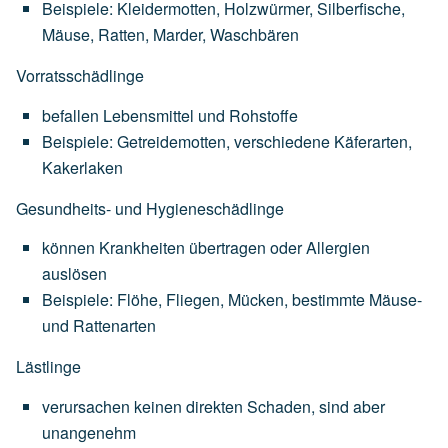
Beispiele:
Kleidermotten,
Holzwürmer,
Silberfische,
Mäuse,
Ratten,
Marder,
Waschbären
Vorratsschädlinge
befallen
Lebensmittel
und
Rohstoffe
Beispiele:
Getreidemotten,
verschiedene
Käferarten,
Kakerlaken
Gesundheits- und Hygieneschädlinge
können
Krankheiten
übertragen
oder
Allergien
auslösen
Beispiele:
Flöhe,
Fliegen,
Mücken,
bestimmte
Mäuse-
und
Rattenarten
Lästlinge
verursachen
keinen
direkten
Schaden,
sind
aber
unangenehm