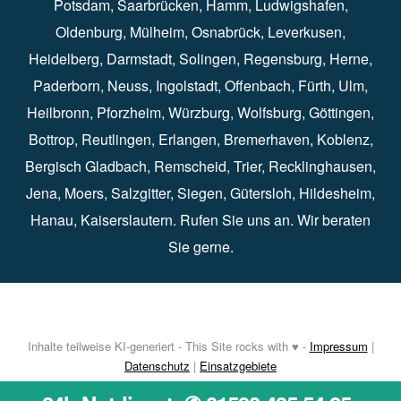
Potsdam
⁠,
Saarbrücken
⁠⁠,
Hamm
⁠,
Ludwigshafen
⁠,
Oldenburg
⁠,
Mülheim
⁠,
Osnabrück
⁠⁠,
Leverkusen
⁠,
Heidelberg
⁠,
Darmstadt
⁠⁠,
Solingen⁠
,
Regensburg
⁠,
Herne
⁠⁠,
Paderborn
⁠,
Neuss
⁠,
Ingolstadt
⁠,
Offenbach
,
Fürth
⁠⁠,
Ulm
⁠⁠,
Heilbronn
⁠,
Pforzheim⁠
,
Würzburg⁠
,
Wolfsburg
⁠⁠,
Göttingen
⁠,
Bottrop
⁠,
Reutlingen
⁠,
Erlangen
⁠⁠,
Bremerhaven
⁠,
Koblenz
⁠,
Bergisch Gladbach⁠
,
Remscheid
⁠⁠,
Trier⁠⁠
, Recklinghausen⁠,
Jena
⁠⁠,
Moers
⁠⁠,
Salzgitter
⁠⁠,
Siegen
⁠⁠,
Gütersloh
⁠,
Hildesheim
⁠⁠,
Hanau
⁠,
Kaiserslautern
⁠⁠. Rufen Sie uns an. Wir beraten
Sie gerne.
Inhalte teilweise KI-generiert - This Site rocks with ♥ -
Impressum
|
Datenschutz
|
Einsatzgebiete