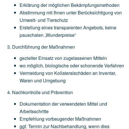
Erklärung
der
möglichen
Bekämpfungsmethoden
Abstimmung
mit
Ihnen
unter
Berücksichtigung
von
Umwelt-
und
Tierschutz
Erstellung
eines
transparenten
Angebots,
keine
pauschalen
„Wunderpreise“
Durchführung der Maßnahmen
gezielter
Einsatz
von
zugelassenen
Mitteln
wo
möglich,
biologische
oder
schonende
Verfahren
Vermeidung
von
Kollateralschäden
an
Inventar,
Waren
und
Umgebung
Nachkontrolle und Prävention
Dokumentation
der
verwendeten
Mittel
und
Arbeitsschritte
Empfehlung
vorbeugender
Maßnahmen
ggf.
Termin
zur
Nachbehandlung,
wenn
dies