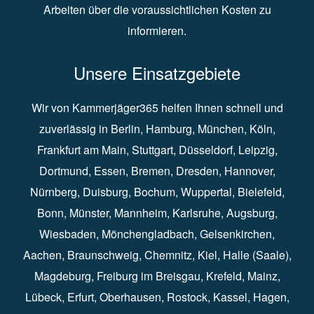
Arbeiten über die voraussichtlichen Kosten zu
informieren.
Unsere Einsatzgebiete
Wir von Kammerjäger365 helfen Ihnen schnell und
zuverlässig in
Berlin
⁠,
Hamburg
⁠,
München
,
Köln
⁠,
Frankfurt am Main
⁠,
Stuttgart
⁠,
Düsseldorf⁠
,
Leipzig
⁠,
Dortmund⁠
,
Essen
⁠,
Bremen⁠
,
Dresden
⁠,
Hannover
⁠,
Nürnberg
⁠,
Duisburg
⁠⁠,
Bochum
⁠,
Wuppertal
⁠⁠,
Bielefeld
⁠⁠,
Bonn
⁠⁠,
Münster⁠⁠
,
Mannheim⁠
,
Karlsruhe
⁠,
Augsburg
⁠,
Wiesbaden
⁠⁠,
Mönchengladbach
⁠,
Gelsenkirchen⁠⁠
,
Aachen
⁠⁠,
Braunschweig
⁠,
Chemnitz
⁠⁠,
Kiel
⁠,
Halle (Saale)⁠⁠
,
Magdeburg⁠
,
Freiburg im Breisgau
⁠⁠,
Krefeld
⁠⁠,
Mainz
⁠⁠,
Lübeck⁠
,
Erfurt
⁠,
Oberhausen
⁠⁠,
Rostock
⁠⁠, Kassel⁠⁠,
Hagen
⁠,