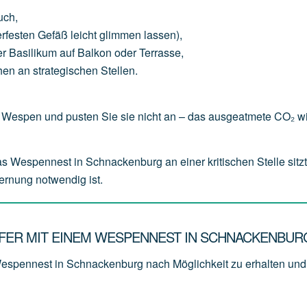
uch
,
erfesten
Gefäß
leicht
glimmen
lassen),
er
Basilikum
auf
Balkon
oder
Terrasse,
hen
an
strategischen
Stellen.
Wespen und pusten Sie sie nicht an – das ausgeatmete CO₂ wi
espennest in Schnackenburg an einer kritischen Stelle sitzt,
fernung notwendig ist.
ER MIT EINEM WESPENNEST IN SCHNACKENBUR
Wespennest in Schnackenburg nach Möglichkeit zu erhalten und