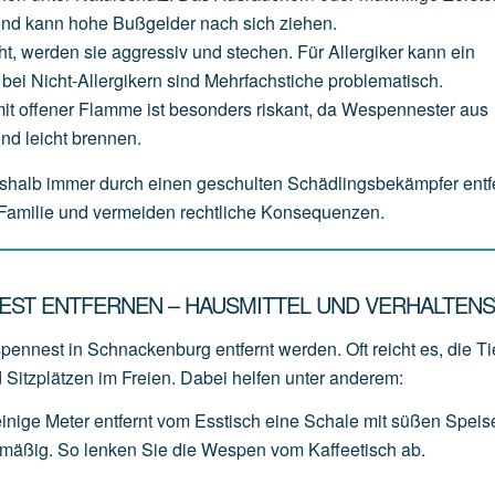
und
kann
hohe
Bußgelder
nach
sich
ziehen.
ht,
werden
sie
aggressiv
und
stechen.
Für
Allergiker
kann
ein
bei
Nicht-Allergikern
sind
Mehrfachstiche
problematisch.
it
offener
Flamme
ist
besonders
riskant,
da
Wespennester
aus
und
leicht
brennen.
shalb immer durch einen geschulten Schädlingsbekämpfer entf
e Familie und vermeiden rechtliche Konsequenzen.
EST ENTFERNEN – HAUSMITTEL UND VERHALTENS
pennest in Schnackenburg entfernt werden. Oft reicht es, die Ti
 Sitzplätzen im Freien. Dabei helfen unter anderem:
einige
Meter
entfernt
vom
Esstisch
eine
Schale
mit
süßen
Speis
lmäßig.
So
lenken
Sie
die
Wespen
vom
Kaffeetisch
ab.