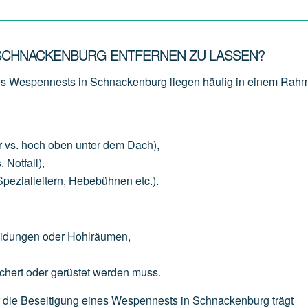
 SCHNACKENBURG ENTFERNEN ZU LASSEN?
nes Wespennests in Schnackenburg liegen häufig in einem Rah
r
vs.
hoch
oben
unter
dem
Dach),
.
Notfall),
Spezialleitern,
Hebebühnen
etc.).
eidungen
oder
Hohlräumen,
chert
oder
gerüstet
werden
muss.
 für die Beseitigung eines Wespennests in Schnackenburg trägt