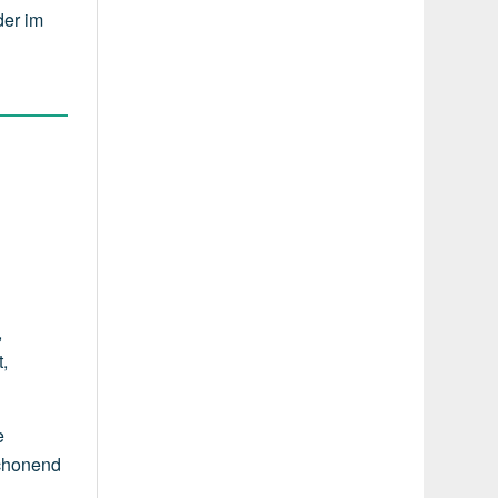
der im
,
t,
e
schonend