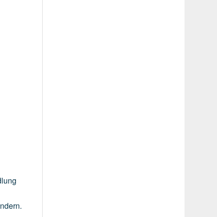
lung
indern.