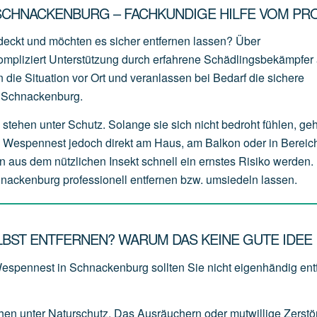
SCHNACKENBURG – FACHKUNDIGE HILFE VOM PRO
eckt und möchten es sicher entfernen lassen? Über
mpliziert Unterstützung durch erfahrene Schädlingsbekämpfer 
 die Situation vor Ort und veranlassen bei Bedarf die sichere
 Schnackenburg.
stehen unter Schutz. Solange sie sich nicht bedroht fühlen, ge
s Wespennest jedoch direkt am Haus, am Balkon oder in Bereich
n aus dem nützlichen Insekt schnell ein ernstes Risiko werden. 
nackenburg professionell entfernen bzw. umsiedeln lassen.
ST ENTFERNEN? WARUM DAS KEINE GUTE IDEE 
 Wespennest in Schnackenburg sollten Sie nicht eigenhändig ent
ehen
unter
Naturschutz.
Das
Ausräuchern
oder
mutwillige
Zerstö