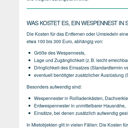
WAS KOSTET ES, EIN WESPENNEST IN
Die Kosten für das Entfernen oder Umsiedeln ei
etwa 100 bis 300 Euro
, abhängig von:
Größe des Wespennests
,
Lage und Zugänglichkeit
(z.
B.
leicht
erreichba
Dringlichkeit des Einsatzes
(Standardtermin
vs
eventuell
benötigter
zusätzlicher Ausrüstung
(
Besonders aufwendig sind:
Wespennester
in
Rollladenkästen,
Dachverkl
Erdwespennester
in
unmittelbarer
Hausnähe,
Einsätze,
bei
denen
zusätzlich
aufwendig
gesi
In Mietobjekten gilt in vielen Fällen: Die Kosten