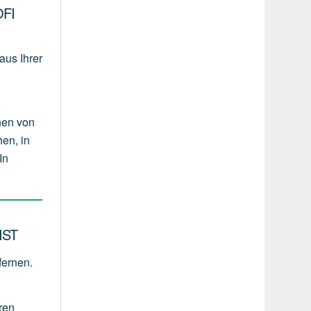
FI
aus Ihrer
hen von
en, in
In
IST
fernen.
ren