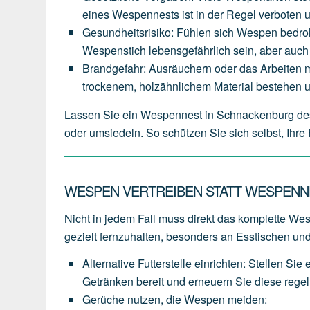
eines
Wespennests
ist
in
der
Regel
verboten
Gesundheitsrisiko
:
Fühlen
sich
Wespen
bedro
Wespenstich
lebensgefährlich
sein,
aber
auch
Brandgefahr
:
Ausräuchern
oder
das
Arbeiten
m
trockenem,
holzähnlichem
Material
bestehen
Lassen Sie ein Wespennest in Schnackenburg de
oder umsiedeln. So schützen Sie sich selbst, Ihr
WESPEN VERTREIBEN STATT WESPENN
Nicht in jedem Fall muss direkt das komplette Wes
gezielt fernzuhalten, besonders an Esstischen und
Alternative Futterstelle einrichten
:
Stellen
Sie
Getränken
bereit
und
erneuern
Sie
diese
rege
Gerüche nutzen, die Wespen meiden
: