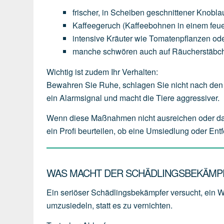
frischer,
in
Scheiben
geschnittener
Knobla
Kaffeegeruch
(Kaffeebohnen
in
einem
feu
intensive
Kräuter
wie
Tomatenpflanzen
od
manche
schwören
auch
auf
Räucherstäbc
Wichtig ist zudem Ihr Verhalten:
Bewahren Sie Ruhe, schlagen Sie nicht nach den 
ein Alarmsignal und macht die Tiere aggressiver.
Wenn diese Maßnahmen nicht ausreichen oder das W
ein Profi beurteilen, ob eine Umsiedlung oder Ent
WAS MACHT DER SCHÄDLINGSBEKÄMPF
Ein seriöser Schädlingsbekämpfer versucht, ein 
umzusiedeln
, statt es zu vernichten.