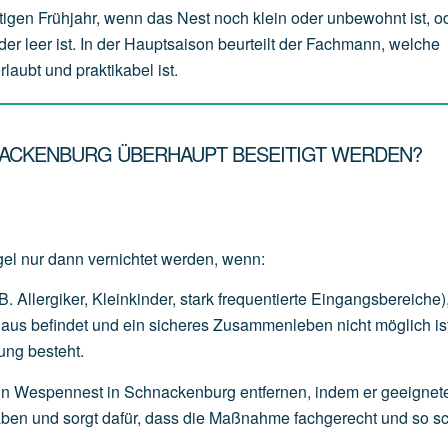
tigen Frühjahr, wenn das Nest noch klein oder unbewohnt ist, o
der leer ist. In der Hauptsaison beurteilt der Fachmann, welche
aubt und praktikabel ist.
NACKENBURG ÜBERHAUPT BESEITIGT WERDEN?
el nur dann vernichtet werden, wenn:
B.
Allergiker,
Kleinkinder,
stark
frequentierte
Eingangsbereiche)
Haus
befindet
und
ein
sicheres
Zusammenleben
nicht
möglich
is
ung
besteht.
in Wespennest in Schnackenburg entfernen, indem er geeignet
orgaben und sorgt dafür, dass die Maßnahme fachgerecht und so 