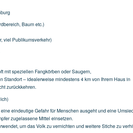
nburg
rdbereich,
Baum
etc.)
r,
viel
Publikumsverkehr)
)
ft
mit
speziellen
Fangkörben
oder
Saugern,
en
Standort
–
idealerweise
mindestens
4
km
von
Ihrem
Haus
in
cht
zurückkehren.
ich)
eine
eindeutige
Gefahr
für
Menschen
ausgeht
und
eine
Umsied
pfer
zugelassene
Mittel
einsetzen.
rwendet,
um
das
Volk
zu
vernichten
und
weitere
Stiche
zu
verh