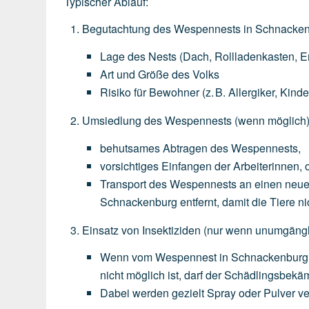
Typischer Ablauf:
Begutachtung des Wespennests in Schnacke
Lage
des
Nests
(Dach,
Rollladenkasten,
E
Art
und
Größe
des
Volks
Risiko
für
Bewohner
(z.
B.
Allergiker,
Kinde
Umsiedlung des Wespennests
(wenn
möglich
behutsames
Abtragen
des
Wespennests,
vorsichtiges
Einfangen
der
Arbeiterinnen,
o
Transport
des
Wespennests
an
einen
neu
Schnackenburg
entfernt,
damit
die
Tiere
ni
Einsatz von Insektiziden
(nur
wenn
unumgängl
Wenn
vom
Wespennest
in
Schnackenburg
nicht
möglich
ist,
darf
der
Schädlingsbekäm
Dabei
werden
gezielt
Spray
oder
Pulver
ve