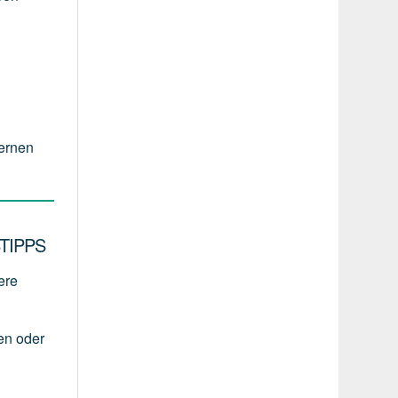
ernen
TIPPS
ere
en
oder