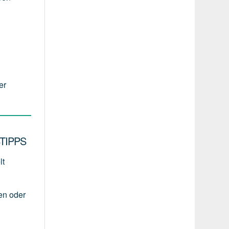
er
TIPPS
lt
en
oder