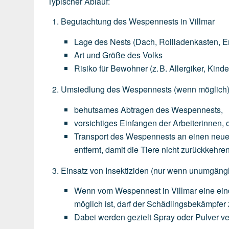
Typischer Ablauf:
Begutachtung des Wespennests in Villmar
Lage
des
Nests
(Dach,
Rollladenkasten,
E
Art
und
Größe
des
Volks
Risiko
für
Bewohner
(z.
B.
Allergiker,
Kinde
Umsiedlung des Wespennests
(wenn
möglich
behutsames
Abtragen
des
Wespennests,
vorsichtiges
Einfangen
der
Arbeiterinnen,
o
Transport
des
Wespennests
an
einen
neu
entfernt,
damit
die
Tiere
nicht
zurückkehren
Einsatz von Insektiziden
(nur
wenn
unumgängl
Wenn
vom
Wespennest
in
Villmar
eine
ein
möglich
ist,
darf
der
Schädlingsbekämpfer
Dabei
werden
gezielt
Spray
oder
Pulver
ve