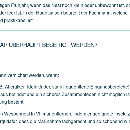
tigen Frühjahr, wenn das Nest noch klein oder unbewohnt ist, o
der leer ist. In der Hauptsaison beurteilt der Fachmann, welche
 praktikabel ist.
MAR ÜBERHAUPT BESEITIGT WERDEN?
dann vernichtet werden, wenn:
B.
Allergiker,
Kleinkinder,
stark
frequentierte
Eingangsbereiche)
Haus
befindet
und
ein
sicheres
Zusammenleben
nicht
möglich
is
ung
besteht.
n Wespennest in Villmar entfernen, indem er geeignete Insekti
sorgt dafür, dass die Maßnahme fachgerecht und so schonend wi