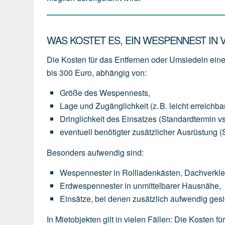
WAS KOSTET ES, EIN WESPENNEST IN 
Die Kosten für das Entfernen oder Umsiedeln ein
bis 300 Euro
, abhängig von:
Größe des Wespennests
,
Lage und Zugänglichkeit
(z.
B.
leicht
erreichba
Dringlichkeit des Einsatzes
(Standardtermin
vs
eventuell
benötigter
zusätzlicher Ausrüstung
(
Besonders aufwendig sind:
Wespennester
in
Rollladenkästen,
Dachverkl
Erdwespennester
in
unmittelbarer
Hausnähe,
Einsätze,
bei
denen
zusätzlich
aufwendig
gesi
In Mietobjekten gilt in vielen Fällen: Die Kosten f