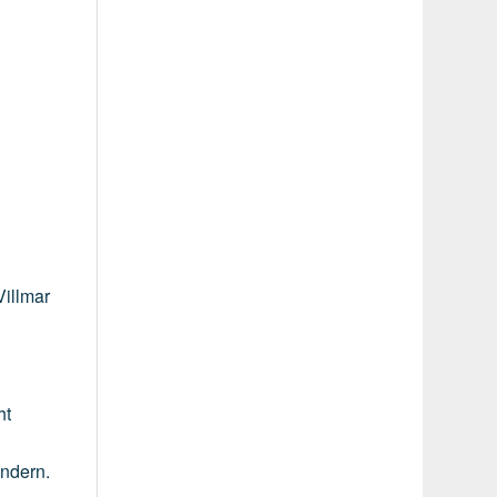
Villmar
ht
indern.