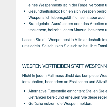
eines
Wespennests
ist
in
der
Regel
verboten
Gesundheitsrisiko
:
Fühlen
sich
Wespen
bedro
Wespenstich
lebensgefährlich
sein,
aber
auch
Brandgefahr
:
Ausräuchern
oder
das
Arbeiten
m
trockenem,
holzähnlichem
Material
bestehen
Lassen Sie ein Wespennest in Villmar deshalb im
umsiedeln. So schützen Sie sich selbst, Ihre Fam
WESPEN VERTREIBEN STATT WESPENN
Nicht in jedem Fall muss direkt das komplette Wespe
fernzuhalten, besonders an Esstischen und Sitzpl
Alternative Futterstelle einrichten
:
Stellen
Sie
Getränken
bereit
und
erneuern
Sie
diese
rege
Gerüche nutzen, die Wespen meiden
: