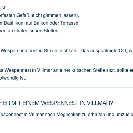
uch
,
erfesten
Gefäß
leicht
glimmen
lassen),
er
Basilikum
auf
Balkon
oder
Terrasse,
hen
an
strategischen
Stellen.
Wespen und pusten Sie sie nicht an – das ausgeatmete CO₂ wi
spennest in Villmar an einer kritischen Stelle sitzt, sollte ei
otwendig ist.
ER MIT EINEM WESPENNEST IN VILLMAR?
espennest in Villmar nach Möglichkeit zu erhalten und
umzusie