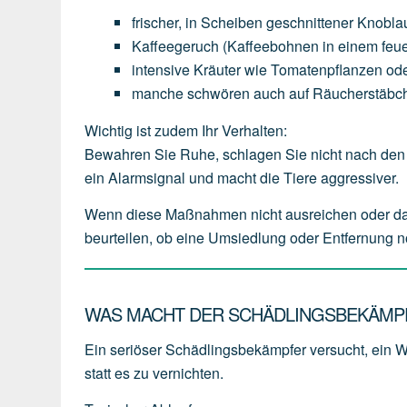
frischer,
in
Scheiben
geschnittener
Knobla
Kaffeegeruch
(Kaffeebohnen
in
einem
feu
intensive
Kräuter
wie
Tomatenpflanzen
od
manche
schwören
auch
auf
Räucherstäbc
Wichtig ist zudem Ihr Verhalten:
Bewahren Sie Ruhe, schlagen Sie nicht nach den 
ein Alarmsignal und macht die Tiere aggressiver.
Wenn diese Maßnahmen nicht ausreichen oder das We
beurteilen, ob eine Umsiedlung oder Entfernung n
WAS MACHT DER SCHÄDLINGSBEKÄMPF
Ein seriöser Schädlingsbekämpfer versucht, ein W
statt es zu vernichten.