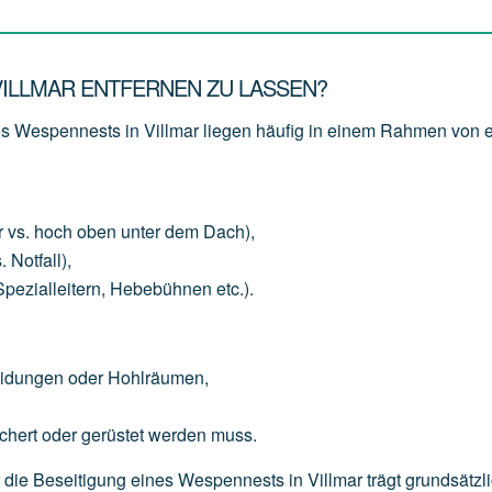
VILLMAR ENTFERNEN ZU LASSEN?
es Wespennests in Villmar liegen häufig in einem Rahmen von
r
vs.
hoch
oben
unter
dem
Dach),
.
Notfall),
Spezialleitern,
Hebebühnen
etc.).
eidungen
oder
Hohlräumen,
chert
oder
gerüstet
werden
muss.
ür die Beseitigung eines Wespennests in Villmar trägt grundsätzl