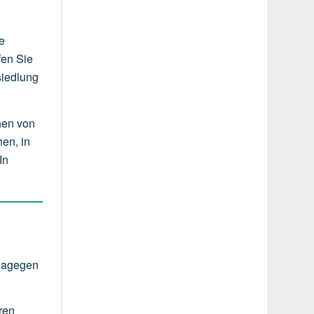
e
fen Sie
siedlung
hen von
en, in
In
 Dagegen
ren