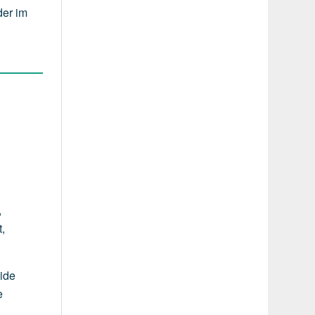
der im
,
t,
zide
e