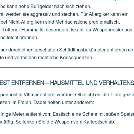
und
kann
hohe
Bußgelder
nach
sich
ziehen.
ht,
werden
sie
aggressiv
und
stechen.
Für
Allergiker
kann
ein
bei
Nicht-Allergikern
sind
Mehrfachstiche
problematisch.
it
offener
Flamme
ist
besonders
riskant,
da
Wespennester
aus
und
leicht
brennen.
mer durch einen geschulten Schädlingsbekämpfer entfernen od
ilie und vermeiden rechtliche Konsequenzen.
EST ENTFERNEN – HAUSMITTEL UND VERHALTENS
nnest in Villmar entfernt werden. Oft reicht es, die Tiere gezie
ätzen im Freien. Dabei helfen unter anderem:
einige
Meter
entfernt
vom
Esstisch
eine
Schale
mit
süßen
Speis
lmäßig.
So
lenken
Sie
die
Wespen
vom
Kaffeetisch
ab.