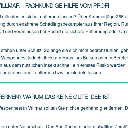
ILLMAR – FACHKUNDIGE HILFE VOM PROFI
nd möchten es sicher entfernen lassen? Über Kammerjäger365.d
zung durch erfahrene Schädlingsbekämpfer aus Ihrer Region. Ru
r Ort und veranlassen bei Bedarf die sichere Entfernung oder Um
stehen unter Schutz. Solange sie sich nicht bedroht fühlen, ge
s Wespennest jedoch direkt am Haus, am Balkon oder in Bereich
n aus dem nützlichen Insekt schnell ein ernstes Risiko werden. 
mar professionell entfernen bzw. umsiedeln lassen.
ERNEN? WARUM DAS KEINE GUTE IDEE IST
Wespennest in Villmar sollten Sie nicht eigenhändig entfernen.
ehen
unter
Naturschutz.
Das
Ausräuchern
oder
mutwillige
Zerstö