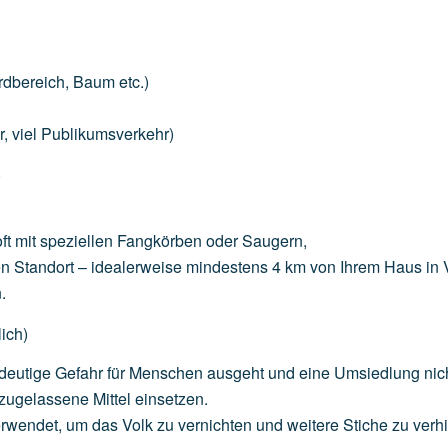
rdbereich,
Baum
etc.)
r,
viel
Publikumsverkehr)
)
ft
mit
speziellen
Fangkörben
oder
Saugern,
en
Standort
–
idealerweise
mindestens
4
km
von
Ihrem
Haus
in
.
ich)
deutige
Gefahr
für
Menschen
ausgeht
und
eine
Umsiedlung
nic
zugelassene
Mittel
einsetzen.
rwendet,
um
das
Volk
zu
vernichten
und
weitere
Stiche
zu
verh