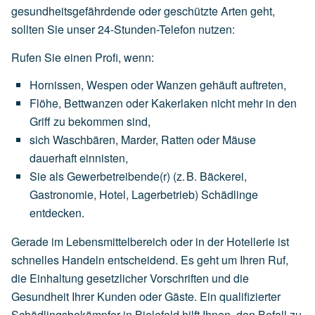
gesundheitsgefährdende oder geschützte Arten geht,
sollten Sie unser 24-Stunden-Telefon nutzen:
Rufen Sie einen Profi, wenn:
Hornissen,
Wespen
oder
Wanzen
gehäuft
auftreten,
Flöhe,
Bettwanzen
oder
Kakerlaken
nicht
mehr
in
den
Griff
zu
bekommen
sind,
sich
Waschbären,
Marder,
Ratten
oder
Mäuse
dauerhaft
einnisten,
Sie
als
Gewerbetreibende(r)
(z.
B.
Bäckerei,
Gastronomie,
Hotel,
Lagerbetrieb)
Schädlinge
entdecken.
Gerade im Lebensmittelbereich oder in der Hotellerie ist
schnelles Handeln entscheidend. Es geht um Ihren Ruf,
die Einhaltung gesetzlicher Vorschriften und die
Gesundheit Ihrer Kunden oder Gäste. Ein qualifizierter
Schädlingsbekämpfer in Bielefeld hilft Ihnen, den Befall zu