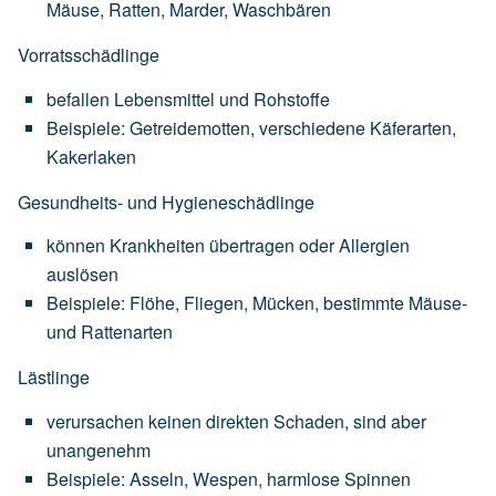
Mäuse,
Ratten,
Marder,
Waschbären
Vorratsschädlinge
befallen
Lebensmittel
und
Rohstoffe
Beispiele:
Getreidemotten,
verschiedene
Käferarten,
Kakerlaken
Gesundheits- und Hygieneschädlinge
können
Krankheiten
übertragen
oder
Allergien
auslösen
Beispiele:
Flöhe,
Fliegen,
Mücken,
bestimmte
Mäuse-
und
Rattenarten
Lästlinge
verursachen
keinen
direkten
Schaden,
sind
aber
unangenehm
Beispiele:
Asseln,
Wespen,
harmlose
Spinnen