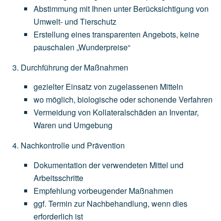
Abstimmung
mit
Ihnen
unter
Berücksichtigung
von
Umwelt-
und
Tierschutz
Erstellung
eines
transparenten
Angebots,
keine
pauschalen
„Wunderpreise“
Durchführung der Maßnahmen
gezielter
Einsatz
von
zugelassenen
Mitteln
wo
möglich,
biologische
oder
schonende
Verfahren
Vermeidung
von
Kollateralschäden
an
Inventar,
Waren
und
Umgebung
Nachkontrolle und Prävention
Dokumentation
der
verwendeten
Mittel
und
Arbeitsschritte
Empfehlung
vorbeugender
Maßnahmen
ggf.
Termin
zur
Nachbehandlung,
wenn
dies
erforderlich
ist