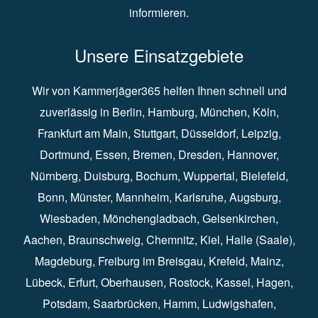
informieren.
Unsere Einsatzgebiete
Wir von Kammerjäger365 helfen Ihnen schnell und
zuverlässig in
Berlin
⁠,
Hamburg
⁠,
München
,
Köln
⁠,
Frankfurt am Main
⁠,
Stuttgart
⁠,
Düsseldorf⁠
,
Leipzig
⁠,
Dortmund⁠
,
Essen
⁠,
Bremen⁠
,
Dresden
⁠,
Hannover
⁠,
Nürnberg
⁠,
Duisburg
⁠⁠,
Bochum
⁠,
Wuppertal
⁠⁠,
Bielefeld
⁠⁠,
Bonn
⁠⁠,
Münster⁠⁠
,
Mannheim⁠
,
Karlsruhe
⁠,
Augsburg
⁠,
Wiesbaden
⁠⁠,
Mönchengladbach
⁠,
Gelsenkirchen⁠⁠
,
Aachen
⁠⁠,
Braunschweig
⁠,
Chemnitz
⁠⁠,
Kiel
⁠,
Halle (Saale)⁠⁠
,
Magdeburg⁠
,
Freiburg im Breisgau
⁠⁠,
Krefeld
⁠⁠,
Mainz
⁠⁠,
Lübeck⁠
,
Erfurt
⁠,
Oberhausen
⁠⁠,
Rostock
⁠⁠, Kassel⁠⁠,
Hagen
⁠,
Potsdam
⁠,
Saarbrücken
⁠⁠,
Hamm
⁠,
Ludwigshafen
⁠,