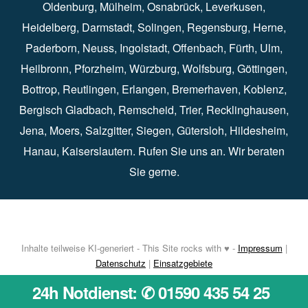
Oldenburg
⁠,
Mülheim
⁠,
Osnabrück
⁠⁠,
Leverkusen
⁠,
Heidelberg
⁠,
Darmstadt
⁠⁠,
Solingen⁠
,
Regensburg
⁠,
Herne
⁠⁠,
Paderborn
⁠,
Neuss
⁠,
Ingolstadt
⁠,
Offenbach
,
Fürth
⁠⁠,
Ulm
⁠⁠,
Heilbronn
⁠,
Pforzheim⁠
,
Würzburg⁠
,
Wolfsburg
⁠⁠,
Göttingen
⁠,
Bottrop
⁠,
Reutlingen
⁠,
Erlangen
⁠⁠,
Bremerhaven
⁠,
Koblenz
⁠,
Bergisch Gladbach⁠
,
Remscheid
⁠⁠,
Trier⁠⁠
, Recklinghausen⁠,
Jena
⁠⁠,
Moers
⁠⁠,
Salzgitter
⁠⁠,
Siegen
⁠⁠,
Gütersloh
⁠,
Hildesheim
⁠⁠,
Hanau
⁠,
Kaiserslautern
⁠⁠. Rufen Sie uns an. Wir beraten
Sie gerne.
Inhalte teilweise KI-generiert - This Site rocks with ♥ -
Impressum
|
Datenschutz
|
Einsatzgebiete
24h Notdienst: ✆ 01590 435 54 25