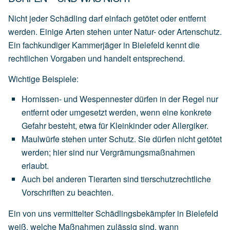
Nicht jeder Schädling darf einfach getötet oder entfernt
werden. Einige Arten stehen unter Natur- oder Artenschutz.
Ein fachkundiger Kammerjäger in Bielefeld kennt die
rechtlichen Vorgaben und handelt entsprechend.
Wichtige Beispiele:
Hornissen- und Wespennester
dürfen
in
der
Regel
nur
entfernt
oder
umgesetzt
werden,
wenn
eine
konkrete
Gefahr
besteht,
etwa
für
Kleinkinder
oder
Allergiker.
Maulwürfe
stehen
unter
Schutz.
Sie
dürfen
nicht
getötet
werden;
hier
sind
nur
Vergrämungsmaßnahmen
erlaubt.
Auch
bei
anderen
Tierarten
sind
tierschutzrechtliche
Vorschriften
zu
beachten.
Ein von uns vermittelter Schädlingsbekämpfer in Bielefeld
weiß, welche Maßnahmen zulässig sind, wann