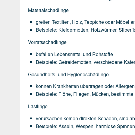
Materialschädlinge
greifen
Textilien,
Holz,
Teppiche
oder
Möbel
a
Beispiele:
Kleidermotten,
Holzwürmer,
Silberf
Vorratsschädlinge
befallen
Lebensmittel
und
Rohstoffe
Beispiele:
Getreidemotten,
verschiedene
Käfer
Gesundheits- und Hygieneschädlinge
können
Krankheiten
übertragen
oder
Allergien
Beispiele:
Flöhe,
Fliegen,
Mücken,
bestimmte
Lästlinge
verursachen
keinen
direkten
Schaden,
sind
ab
Beispiele:
Asseln,
Wespen,
harmlose
Spinne