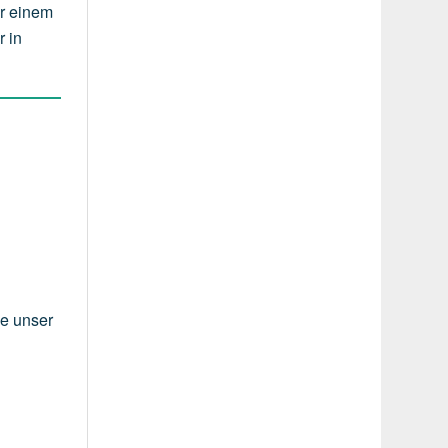
er einem
r in
ie unser