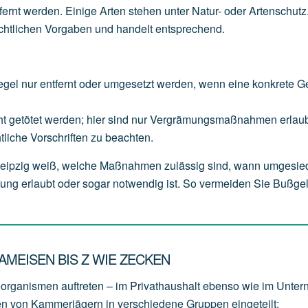
tfernt werden. Einige Arten stehen unter Natur- oder Artenschutz
echtlichen Vorgaben und handelt entsprechend.
egel
nur
entfernt
oder
umgesetzt
werden,
wenn
eine
konkrete
G
ht
getötet
werden;
hier
sind
nur
Vergrämungsmaßnahmen
erlaub
tliche
Vorschriften
zu
beachten.
 Leipzig weiß, welche Maßnahmen zulässig sind, wann umgesied
ng erlaubt oder sogar notwendig ist. So vermeiden Sie Bußge
MEISEN BIS Z WIE ZECKEN
oorganismen auftreten – im Privathaushalt ebenso wie im Unte
en von Kammerjägern in verschiedene Gruppen eingeteilt: