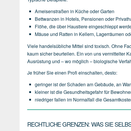
Ameisenstraßen
in
Küche
oder
Garten
Bettwanzen
in
Hotels,
Pensionen
oder
Privath
Flöhe,
die
über
Haustiere
eingeschleppt
werd
Mäuse
und
Ratten
in
Kellern,
Lagerräumen
od
Viele handelsübliche Mittel sind toxisch. Ohne 
kaum sicher beurteilen. Ein von uns vermittelter
Ausrüstung und – wo möglich – biologische Verfah
Je früher Sie einen Profi einschalten, desto:
geringer
ist
der
Schaden
am
Gebäude,
an
War
kleiner
ist
die
Gesundheitsgefahr
für
Bewohner
niedriger
fallen
im
Normalfall
die
Gesamtkoste
RECHTLICHE GRENZEN: WAS SIE SELBS