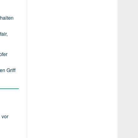
halten
air,
pfer
en Griff
 vor