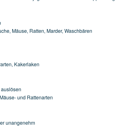
n
ische,
Mäuse,
Ratten,
Marder,
Waschbären
arten,
Kakerlaken
auslösen
Mäuse-
und
Rattenarten
er
unangenehm
n