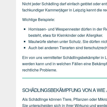
Nicht jeder Schädling darf einfach getötet oder en
fachkundiger Kammerjäger in Leipzig kennt die r
Wichtige Beispiele:
Hornissen- und Wespennester
dürfen
in
der
R
besteht,
etwa
für
Kleinkinder
oder
Allergiker.
Maulwürfe
stehen
unter
Schutz.
Sie
dürfen
nic
Auch
bei
anderen
Tierarten
sind
tierschutzrech
Ein von uns vermittelter Schädlingsbekämpfer in
werden kann und in welchen Fällen eine Bekämpfu
rechtliche Probleme.
SCHÄDLINGSBEKÄMPFUNG VON A WIE A
Als Schädlinge können Tiere, Pflanzen oder Mikr
Sie unterscheiden sich in ihrer Wirkung und werd