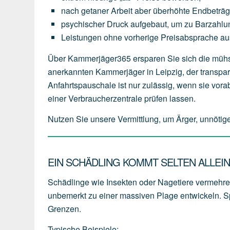
nach
getaner
Arbeit
aber
überhöhte
Endbeträ
psychischer
Druck
aufgebaut,
um
zu
Barzahlu
Leistungen
ohne
vorherige
Preisabsprache
au
Über Kammerjäger365 ersparen Sie sich die mühsa
anerkannten Kammerjäger in Leipzig, der transparen
Anfahrtspauschale ist nur zulässig, wenn sie vor
einer Verbraucherzentrale prüfen lassen.
Nutzen Sie unsere Vermittlung, um Ärger, unnötig
EIN SCHÄDLING KOMMT SELTEN ALLEI
Schädlinge wie Insekten oder Nagetiere vermehren 
unbemerkt zu einer massiven Plage entwickeln. Sp
Grenzen.
Typische Beispiele: