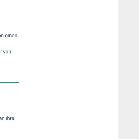
en einen
r von
an ihre