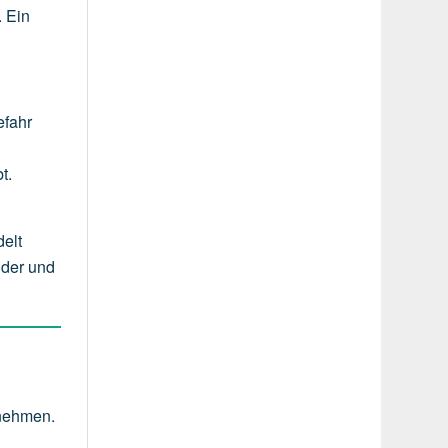
. Ein
efahr
t.
elt
lder und
rnehmen.