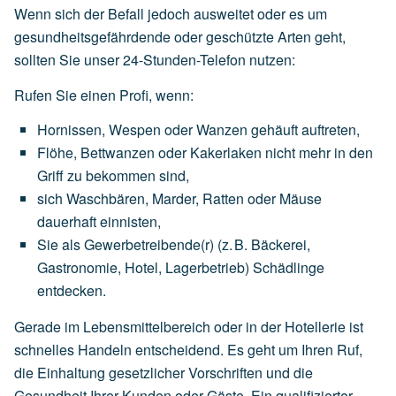
Wenn sich der Befall jedoch ausweitet oder es um
gesundheitsgefährdende oder geschützte Arten geht,
sollten Sie unser 24-Stunden-Telefon nutzen:
Rufen Sie einen Profi, wenn:
Hornissen,
Wespen
oder
Wanzen
gehäuft
auftreten,
Flöhe,
Bettwanzen
oder
Kakerlaken
nicht
mehr
in
den
Griff
zu
bekommen
sind,
sich
Waschbären,
Marder,
Ratten
oder
Mäuse
dauerhaft
einnisten,
Sie
als
Gewerbetreibende(r)
(z.
B.
Bäckerei,
Gastronomie,
Hotel,
Lagerbetrieb)
Schädlinge
entdecken.
Gerade im Lebensmittelbereich oder in der Hotellerie ist
schnelles Handeln entscheidend. Es geht um Ihren Ruf,
die Einhaltung gesetzlicher Vorschriften und die
Gesundheit Ihrer Kunden oder Gäste. Ein qualifizierter