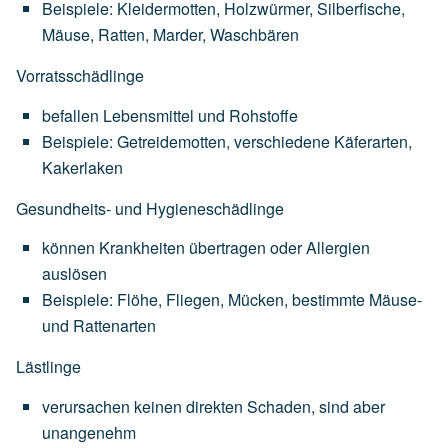
Beispiele:
Kleidermotten,
Holzwürmer,
Silberfische,
Mäuse,
Ratten,
Marder,
Waschbären
Vorratsschädlinge
befallen
Lebensmittel
und
Rohstoffe
Beispiele:
Getreidemotten,
verschiedene
Käferarten,
Kakerlaken
Gesundheits- und Hygieneschädlinge
können
Krankheiten
übertragen
oder
Allergien
auslösen
Beispiele:
Flöhe,
Fliegen,
Mücken,
bestimmte
Mäuse-
und
Rattenarten
Lästlinge
verursachen
keinen
direkten
Schaden,
sind
aber
unangenehm