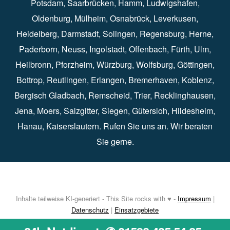
Potsdam
⁠,
Saarbrücken
⁠⁠,
Hamm
⁠,
Ludwigshafen
⁠,
Oldenburg
⁠,
Mülheim
⁠,
Osnabrück
⁠⁠,
Leverkusen
⁠,
Heidelberg
⁠,
Darmstadt
⁠⁠,
Solingen⁠
,
Regensburg
⁠,
Herne
⁠⁠,
Paderborn
⁠,
Neuss
⁠,
Ingolstadt
⁠,
Offenbach
,
Fürth
⁠⁠,
Ulm
⁠⁠,
Heilbronn
⁠,
Pforzheim⁠
,
Würzburg⁠
,
Wolfsburg
⁠⁠,
Göttingen
⁠,
Bottrop
⁠,
Reutlingen
⁠,
Erlangen
⁠⁠,
Bremerhaven
⁠,
Koblenz
⁠,
Bergisch Gladbach⁠
,
Remscheid
⁠⁠,
Trier⁠⁠
, Recklinghausen⁠,
Jena
⁠⁠,
Moers
⁠⁠,
Salzgitter
⁠⁠,
Siegen
⁠⁠,
Gütersloh
⁠,
Hildesheim
⁠⁠,
Hanau
⁠,
Kaiserslautern
⁠⁠. Rufen Sie uns an. Wir beraten
Sie gerne.
Inhalte teilweise KI-generiert - This Site rocks with ♥ -
Impressum
|
Datenschutz
|
Einsatzgebiete