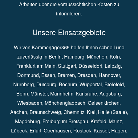
Arbeiten über die voraussichtlichen Kosten zu
informieren.
Unsere Einsatzgebiete
Wir von Kammerjäger365 helfen Ihnen schnell und
zuverlässig in
Berlin
⁠,
Hamburg
⁠,
München
,
Köln
⁠,
Frankfurt am Main
⁠,
Stuttgart
⁠,
Düsseldorf⁠
,
Leipzig
⁠,
Dortmund⁠
,
Essen
⁠,
Bremen⁠
,
Dresden
⁠,
Hannover
⁠,
Nürnberg
⁠,
Duisburg
⁠⁠,
Bochum
⁠,
Wuppertal
⁠⁠,
Bielefeld
⁠⁠,
Bonn
⁠⁠,
Münster⁠⁠
,
Mannheim⁠
,
Karlsruhe
⁠,
Augsburg
⁠,
Wiesbaden
⁠⁠,
Mönchengladbach
⁠,
Gelsenkirchen⁠⁠
,
Aachen
⁠⁠,
Braunschweig
⁠,
Chemnitz
⁠⁠,
Kiel
⁠,
Halle (Saale)⁠⁠
,
Magdeburg⁠
,
Freiburg im Breisgau
⁠⁠,
Krefeld
⁠⁠,
Mainz
⁠⁠,
Lübeck⁠
,
Erfurt
⁠,
Oberhausen
⁠⁠,
Rostock
⁠⁠, Kassel⁠⁠,
Hagen
⁠,