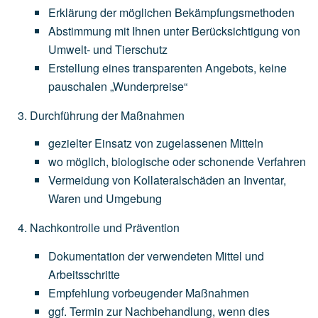
Erklärung
der
möglichen
Bekämpfungsmethoden
Abstimmung
mit
Ihnen
unter
Berücksichtigung
von
Umwelt-
und
Tierschutz
Erstellung
eines
transparenten
Angebots,
keine
pauschalen
„Wunderpreise“
Durchführung der Maßnahmen
gezielter
Einsatz
von
zugelassenen
Mitteln
wo
möglich,
biologische
oder
schonende
Verfahren
Vermeidung
von
Kollateralschäden
an
Inventar,
Waren
und
Umgebung
Nachkontrolle und Prävention
Dokumentation
der
verwendeten
Mittel
und
Arbeitsschritte
Empfehlung
vorbeugender
Maßnahmen
ggf.
Termin
zur
Nachbehandlung,
wenn
dies