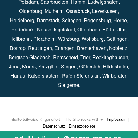
Potsdam
⁠,
Saarbrücken
⁠⁠,
Hamm
⁠,
Ludwigshafen
⁠,
Oldenburg
⁠,
Mülheim
⁠,
Osnabrück
⁠⁠,
Leverkusen
⁠,
Heidelberg
⁠,
Darmstadt
⁠⁠,
Solingen⁠
,
Regensburg
⁠,
Herne
⁠⁠,
Paderborn
⁠,
Neuss
⁠,
Ingolstadt
⁠,
Offenbach
,
Fürth
⁠⁠,
Ulm
⁠⁠,
Heilbronn
⁠,
Pforzheim⁠
,
Würzburg⁠
,
Wolfsburg
⁠⁠,
Göttingen
⁠,
Bottrop
⁠,
Reutlingen
⁠,
Erlangen
⁠⁠,
Bremerhaven
⁠,
Koblenz
⁠,
Bergisch Gladbach⁠
,
Remscheid
⁠⁠,
Trier⁠⁠
, Recklinghausen⁠,
Jena
⁠⁠,
Moers
⁠⁠,
Salzgitter
⁠⁠,
Siegen
⁠⁠,
Gütersloh
⁠,
Hildesheim
⁠⁠,
Hanau
⁠,
Kaiserslautern
⁠⁠. Rufen Sie uns an. Wir beraten
Sie gerne.
Inhalte teilweise KI-generiert - This Site rocks with ♥ -
Impressum
|
Datenschutz
|
Einsatzgebiete