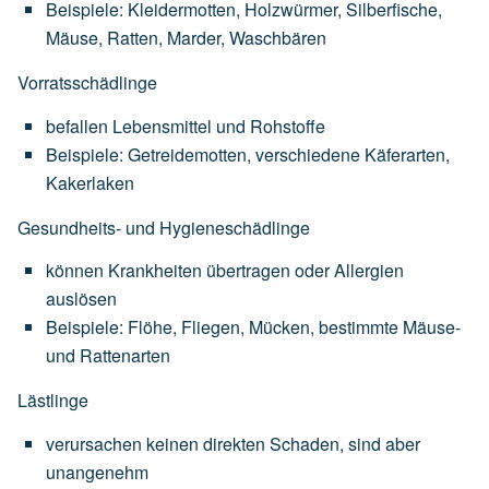
Beispiele:
Kleidermotten,
Holzwürmer,
Silberfische,
Mäuse,
Ratten,
Marder,
Waschbären
Vorratsschädlinge
befallen
Lebensmittel
und
Rohstoffe
Beispiele:
Getreidemotten,
verschiedene
Käferarten,
Kakerlaken
Gesundheits- und Hygieneschädlinge
können
Krankheiten
übertragen
oder
Allergien
auslösen
Beispiele:
Flöhe,
Fliegen,
Mücken,
bestimmte
Mäuse-
und
Rattenarten
Lästlinge
verursachen
keinen
direkten
Schaden,
sind
aber
unangenehm