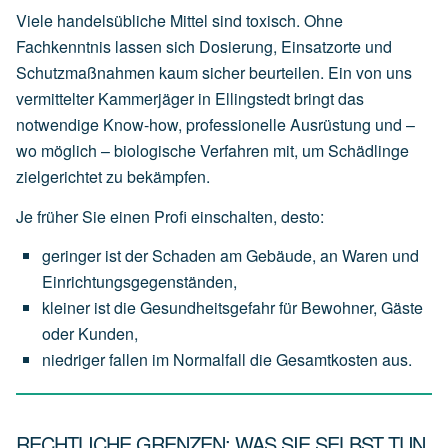
Viele handelsübliche Mittel sind toxisch. Ohne
Fachkenntnis lassen sich Dosierung, Einsatzorte und
Schutzmaßnahmen kaum sicher beurteilen. Ein von uns
vermittelter Kammerjäger in Ellingstedt bringt das
notwendige Know-how, professionelle Ausrüstung und –
wo möglich – biologische Verfahren mit, um Schädlinge
zielgerichtet zu bekämpfen.
Je früher Sie einen Profi einschalten, desto:
geringer
ist
der
Schaden
am
Gebäude,
an
Waren
und
Einrichtungsgegenständen,
kleiner
ist
die
Gesundheitsgefahr
für
Bewohner,
Gäste
oder
Kunden,
niedriger
fallen
im
Normalfall
die
Gesamtkosten
aus.
RECHTLICHE GRENZEN: WAS SIE SELBST TUN