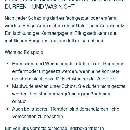
DÜRFEN – UND WAS NICHT
Nicht jeder Schädling darf einfach getötet oder entfernt
werden. Einige Arten stehen unter Natur- oder Artenschutz.
Ein fachkundiger Kammerjäger in Ellingstedt kennt die
rechtlichen Vorgaben und handelt entsprechend.
Wichtige Beispiele:
Hornissen- und Wespennester
dürfen
in
der
Regel
nur
entfernt
oder
umgesetzt
werden,
wenn
eine
konkrete
Gefahr
besteht,
etwa
für
Kleinkinder
oder
Allergiker.
Maulwürfe
stehen
unter
Schutz.
Sie
dürfen
nicht
getötet
werden;
hier
sind
nur
Vergrämungsmaßnahmen
erlaubt.
Auch
bei
anderen
Tierarten
sind
tierschutzrechtliche
Vorschriften
zu
beachten.
Ein von uns vermittelter Schädlingsbekämpfer in