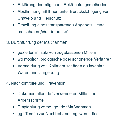
Erklärung
der
möglichen
Bekämpfungsmethoden
Abstimmung
mit
Ihnen
unter
Berücksichtigung
von
Umwelt-
und
Tierschutz
Erstellung
eines
transparenten
Angebots,
keine
pauschalen
„Wunderpreise“
Durchführung der Maßnahmen
gezielter
Einsatz
von
zugelassenen
Mitteln
wo
möglich,
biologische
oder
schonende
Verfahren
Vermeidung
von
Kollateralschäden
an
Inventar,
Waren
und
Umgebung
Nachkontrolle und Prävention
Dokumentation
der
verwendeten
Mittel
und
Arbeitsschritte
Empfehlung
vorbeugender
Maßnahmen
ggf.
Termin
zur
Nachbehandlung,
wenn
dies