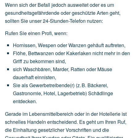
Wenn sich der Befall jedoch ausweitet oder es um
gesundheitsgefährdende oder geschützte Arten geht,
sollten Sie unser 24-Stunden-Telefon nutzen:
Rufen Sie einen Profi, wenn:
Hornissen,
Wespen
oder
Wanzen
gehäuft
auftreten,
Flöhe,
Bettwanzen
oder
Kakerlaken
nicht
mehr
in
den
Griff
zu
bekommen
sind,
sich
Waschbären,
Marder,
Ratten
oder
Mäuse
dauerhaft
einnisten,
Sie
als
Gewerbetreibende(r)
(z.
B.
Bäckerei,
Gastronomie,
Hotel,
Lagerbetrieb)
Schädlinge
entdecken.
Gerade im Lebensmittelbereich oder in der Hotellerie ist
schnelles Handeln entscheidend. Es geht um Ihren Ruf,
die Einhaltung gesetzlicher Vorschriften und die
Gesundheit Ihrer Kunden oder Gäste. Ein qualifizierter