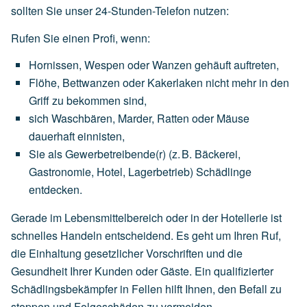
sollten Sie unser 24-Stunden-Telefon nutzen:
Rufen Sie einen Profi, wenn:
Hornissen,
Wespen
oder
Wanzen
gehäuft
auftreten,
Flöhe,
Bettwanzen
oder
Kakerlaken
nicht
mehr
in
den
Griff
zu
bekommen
sind,
sich
Waschbären,
Marder,
Ratten
oder
Mäuse
dauerhaft
einnisten,
Sie
als
Gewerbetreibende(r)
(z.
B.
Bäckerei,
Gastronomie,
Hotel,
Lagerbetrieb)
Schädlinge
entdecken.
Gerade im Lebensmittelbereich oder in der Hotellerie ist
schnelles Handeln entscheidend. Es geht um Ihren Ruf,
die Einhaltung gesetzlicher Vorschriften und die
Gesundheit Ihrer Kunden oder Gäste. Ein qualifizierter
Schädlingsbekämpfer in Fellen hilft Ihnen, den Befall zu
stoppen und Folgeschäden zu vermeiden.