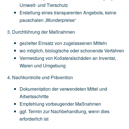
Umwelt-
und
Tierschutz
Erstellung
eines
transparenten
Angebots,
keine
pauschalen
„Wunderpreise“
Durchführung der Maßnahmen
gezielter
Einsatz
von
zugelassenen
Mitteln
wo
möglich,
biologische
oder
schonende
Verfahren
Vermeidung
von
Kollateralschäden
an
Inventar,
Waren
und
Umgebung
Nachkontrolle und Prävention
Dokumentation
der
verwendeten
Mittel
und
Arbeitsschritte
Empfehlung
vorbeugender
Maßnahmen
ggf.
Termin
zur
Nachbehandlung,
wenn
dies
erforderlich
ist