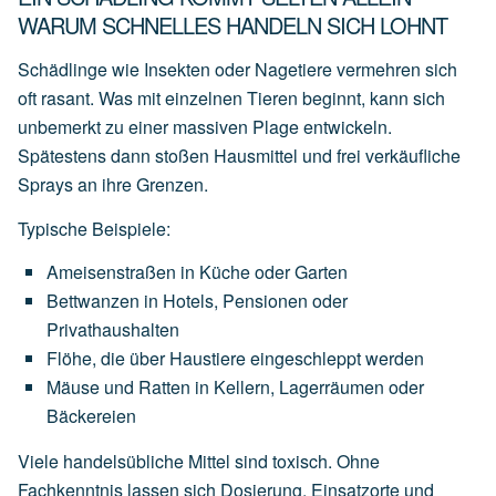
WARUM SCHNELLES HANDELN SICH LOHNT
Schädlinge wie Insekten oder Nagetiere vermehren sich
oft rasant. Was mit einzelnen Tieren beginnt, kann sich
unbemerkt zu einer massiven Plage entwickeln.
Spätestens dann stoßen Hausmittel und frei verkäufliche
Sprays an ihre Grenzen.
Typische Beispiele:
Ameisenstraßen
in
Küche
oder
Garten
Bettwanzen
in
Hotels,
Pensionen
oder
Privathaushalten
Flöhe,
die
über
Haustiere
eingeschleppt
werden
Mäuse
und
Ratten
in
Kellern,
Lagerräumen
oder
Bäckereien
Viele handelsübliche Mittel sind toxisch. Ohne
Fachkenntnis lassen sich Dosierung, Einsatzorte und