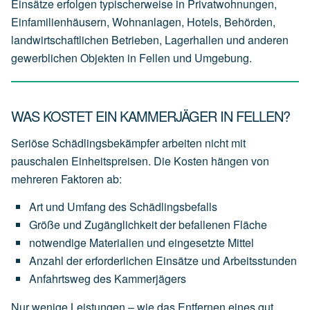
Einsätze erfolgen typischerweise in Privatwohnungen,
Einfamilienhäusern, Wohnanlagen, Hotels, Behörden,
landwirtschaftlichen Betrieben, Lagerhallen und anderen
gewerblichen Objekten in Fellen und Umgebung.
WAS KOSTET EIN KAMMERJÄGER IN FELLEN?
Seriöse Schädlingsbekämpfer arbeiten nicht mit
pauschalen Einheitspreisen. Die Kosten hängen von
mehreren Faktoren ab:
Art
und
Umfang
des
Schädlingsbefalls
Größe
und
Zugänglichkeit
der
befallenen
Fläche
notwendige
Materialien
und
eingesetzte
Mittel
Anzahl
der
erforderlichen
Einsätze
und
Arbeitsstunden
Anfahrtsweg
des
Kammerjägers
Nur wenige Leistungen – wie das Entfernen eines gut