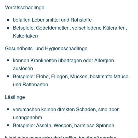
Vorratsschädlinge
befallen
Lebensmittel
und
Rohstoffe
Beispiele:
Getreidemotten,
verschiedene
Käferarten,
Kakerlaken
Gesundheits- und Hygieneschädlinge
können
Krankheiten
übertragen
oder
Allergien
auslösen
Beispiele:
Flöhe,
Fliegen,
Mücken,
bestimmte
Mäuse-
und
Rattenarten
Lästlinge
verursachen
keinen
direkten
Schaden,
sind
aber
unangenehm
Beispiele:
Asseln,
Wespen,
harmlose
Spinnen
Nicht alles muss oder darf radikal bekämpft werden.