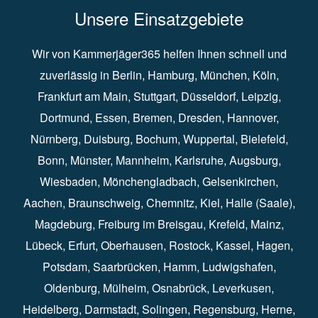
Unsere Einsatzgebiete
Wir von Kammerjäger365 helfen Ihnen schnell und
zuverlässig in
Berlin
⁠,
Hamburg
⁠,
München
,
Köln
⁠,
Frankfurt am Main
⁠,
Stuttgart
⁠,
Düsseldorf⁠
,
Leipzig
⁠,
Dortmund⁠
,
Essen
⁠,
Bremen⁠
,
Dresden
⁠,
Hannover
⁠,
Nürnberg
⁠,
Duisburg
⁠⁠,
Bochum
⁠,
Wuppertal
⁠⁠,
Bielefeld
⁠⁠,
Bonn
⁠⁠,
Münster⁠⁠
,
Mannheim⁠
,
Karlsruhe
⁠,
Augsburg
⁠,
Wiesbaden
⁠⁠,
Mönchengladbach
⁠,
Gelsenkirchen⁠⁠
,
Aachen
⁠⁠,
Braunschweig
⁠,
Chemnitz
⁠⁠,
Kiel
⁠,
Halle (Saale)⁠⁠
,
Magdeburg⁠
,
Freiburg im Breisgau
⁠⁠,
Krefeld
⁠⁠,
Mainz
⁠⁠,
Lübeck⁠
,
Erfurt
⁠,
Oberhausen
⁠⁠,
Rostock
⁠⁠, Kassel⁠⁠,
Hagen
⁠,
Potsdam
⁠,
Saarbrücken
⁠⁠,
Hamm
⁠,
Ludwigshafen
⁠,
Oldenburg
⁠,
Mülheim
⁠,
Osnabrück
⁠⁠,
Leverkusen
⁠,
Heidelberg
⁠,
Darmstadt
⁠⁠,
Solingen⁠
,
Regensburg
⁠,
Herne
⁠⁠,