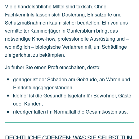
Viele handelsübliche Mittel sind toxisch. Ohne
Fachkenntnis lassen sich Dosierung, Einsatzorte und
Schutzmaßnahmen kaum sicher beurteilen. Ein von uns
vermittelter Kammerjäger in Guntersblum bringt das
notwendige Know-how, professionelle Ausrüstung und –
wo möglich – biologische Verfahren mit, um Schädlinge
zielgerichtet zu bekämpfen.
Je früher Sie einen Profi einschalten, desto:
geringer
ist
der
Schaden
am
Gebäude,
an
Waren
und
Einrichtungsgegenständen,
kleiner
ist
die
Gesundheitsgefahr
für
Bewohner,
Gäste
oder
Kunden,
niedriger
fallen
im
Normalfall
die
Gesamtkosten
aus.
RECHTLICHE GRENZEN: WAS SIE SELBST TUN