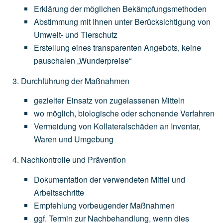
Erklärung
der
möglichen
Bekämpfungsmethoden
Abstimmung
mit
Ihnen
unter
Berücksichtigung
von
Umwelt-
und
Tierschutz
Erstellung
eines
transparenten
Angebots,
keine
pauschalen
„Wunderpreise“
Durchführung der Maßnahmen
gezielter
Einsatz
von
zugelassenen
Mitteln
wo
möglich,
biologische
oder
schonende
Verfahren
Vermeidung
von
Kollateralschäden
an
Inventar,
Waren
und
Umgebung
Nachkontrolle und Prävention
Dokumentation
der
verwendeten
Mittel
und
Arbeitsschritte
Empfehlung
vorbeugender
Maßnahmen
ggf.
Termin
zur
Nachbehandlung,
wenn
dies