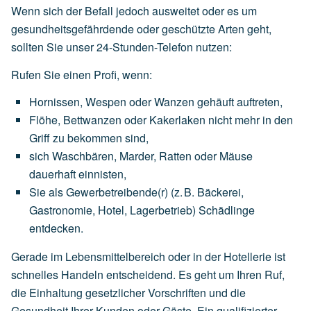
Wenn sich der Befall jedoch ausweitet oder es um
gesundheitsgefährdende oder geschützte Arten geht,
sollten Sie unser 24-Stunden-Telefon nutzen:
Rufen Sie einen Profi, wenn:
Hornissen,
Wespen
oder
Wanzen
gehäuft
auftreten,
Flöhe,
Bettwanzen
oder
Kakerlaken
nicht
mehr
in
den
Griff
zu
bekommen
sind,
sich
Waschbären,
Marder,
Ratten
oder
Mäuse
dauerhaft
einnisten,
Sie
als
Gewerbetreibende(r)
(z.
B.
Bäckerei,
Gastronomie,
Hotel,
Lagerbetrieb)
Schädlinge
entdecken.
Gerade im Lebensmittelbereich oder in der Hotellerie ist
schnelles Handeln entscheidend. Es geht um Ihren Ruf,
die Einhaltung gesetzlicher Vorschriften und die
Gesundheit Ihrer Kunden oder Gäste. Ein qualifizierter