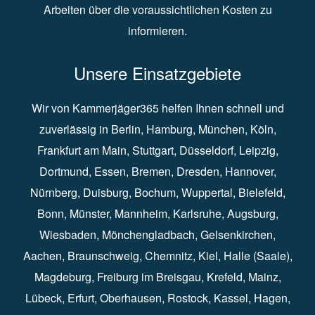
Arbeiten über die voraussichtlichen Kosten zu
informieren.
Unsere Einsatzgebiete
Wir von Kammerjäger365 helfen Ihnen schnell und
zuverlässig in
Berlin
⁠,
Hamburg
⁠,
München
,
Köln
⁠,
Frankfurt am Main
⁠,
Stuttgart
⁠,
Düsseldorf⁠
,
Leipzig
⁠,
Dortmund⁠
,
Essen
⁠,
Bremen⁠
,
Dresden
⁠,
Hannover
⁠,
Nürnberg
⁠,
Duisburg
⁠⁠,
Bochum
⁠,
Wuppertal
⁠⁠,
Bielefeld
⁠⁠,
Bonn
⁠⁠,
Münster⁠⁠
,
Mannheim⁠
,
Karlsruhe
⁠,
Augsburg
⁠,
Wiesbaden
⁠⁠,
Mönchengladbach
⁠,
Gelsenkirchen⁠⁠
,
Aachen
⁠⁠,
Braunschweig
⁠,
Chemnitz
⁠⁠,
Kiel
⁠,
Halle (Saale)⁠⁠
,
Magdeburg⁠
,
Freiburg im Breisgau
⁠⁠,
Krefeld
⁠⁠,
Mainz
⁠⁠,
Lübeck⁠
,
Erfurt
⁠,
Oberhausen
⁠⁠,
Rostock
⁠⁠, Kassel⁠⁠,
Hagen
⁠,