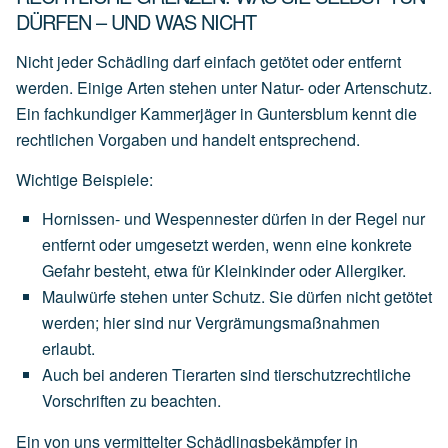
DÜRFEN – UND WAS NICHT
Nicht jeder Schädling darf einfach getötet oder entfernt
werden. Einige Arten stehen unter Natur- oder Artenschutz.
Ein fachkundiger Kammerjäger in Guntersblum kennt die
rechtlichen Vorgaben und handelt entsprechend.
Wichtige Beispiele:
Hornissen- und Wespennester
dürfen
in
der
Regel
nur
entfernt
oder
umgesetzt
werden,
wenn
eine
konkrete
Gefahr
besteht,
etwa
für
Kleinkinder
oder
Allergiker.
Maulwürfe
stehen
unter
Schutz.
Sie
dürfen
nicht
getötet
werden;
hier
sind
nur
Vergrämungsmaßnahmen
erlaubt.
Auch
bei
anderen
Tierarten
sind
tierschutzrechtliche
Vorschriften
zu
beachten.
Ein von uns vermittelter Schädlingsbekämpfer in