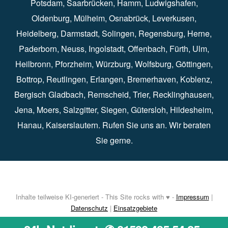
Potsdam
⁠,
Saarbrücken
⁠⁠,
Hamm
⁠,
Ludwigshafen
⁠,
Oldenburg
⁠,
Mülheim
⁠,
Osnabrück
⁠⁠,
Leverkusen
⁠,
Heidelberg
⁠,
Darmstadt
⁠⁠,
Solingen⁠
,
Regensburg
⁠,
Herne
⁠⁠,
Paderborn
⁠,
Neuss
⁠,
Ingolstadt
⁠,
Offenbach
,
Fürth
⁠⁠,
Ulm
⁠⁠,
Heilbronn
⁠,
Pforzheim⁠
,
Würzburg⁠
,
Wolfsburg
⁠⁠,
Göttingen
⁠,
Bottrop
⁠,
Reutlingen
⁠,
Erlangen
⁠⁠,
Bremerhaven
⁠,
Koblenz
⁠,
Bergisch Gladbach⁠
,
Remscheid
⁠⁠,
Trier⁠⁠
, Recklinghausen⁠,
Jena
⁠⁠,
Moers
⁠⁠,
Salzgitter
⁠⁠,
Siegen
⁠⁠,
Gütersloh
⁠,
Hildesheim
⁠⁠,
Hanau
⁠,
Kaiserslautern
⁠⁠. Rufen Sie uns an. Wir beraten
Sie gerne.
Inhalte teilweise KI-generiert - This Site rocks with ♥ -
Impressum
|
Datenschutz
|
Einsatzgebiete