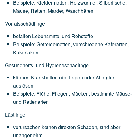
Beispiele:
Kleidermotten,
Holzwürmer,
Silberfische,
Mäuse,
Ratten,
Marder,
Waschbären
Vorratsschädlinge
befallen
Lebensmittel
und
Rohstoffe
Beispiele:
Getreidemotten,
verschiedene
Käferarten,
Kakerlaken
Gesundheits- und Hygieneschädlinge
können
Krankheiten
übertragen
oder
Allergien
auslösen
Beispiele:
Flöhe,
Fliegen,
Mücken,
bestimmte
Mäuse-
und
Rattenarten
Lästlinge
verursachen
keinen
direkten
Schaden,
sind
aber
unangenehm