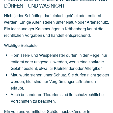
DÜRFEN – UND WAS NICHT
Nicht jeder Schädling darf einfach getötet oder entfernt
werden. Einige Arten stehen unter Natur- oder Artenschutz.
Ein fachkundiger Kammerjäger in Krähenberg kennt die
rechtlichen Vorgaben und handelt entsprechend.
Wichtige Beispiele:
Hornissen- und Wespennester
dürfen
in
der
Regel
nur
entfernt
oder
umgesetzt
werden,
wenn
eine
konkrete
Gefahr
besteht,
etwa
für
Kleinkinder
oder
Allergiker.
Maulwürfe
stehen
unter
Schutz.
Sie
dürfen
nicht
getötet
werden;
hier
sind
nur
Vergrämungsmaßnahmen
erlaubt.
Auch
bei
anderen
Tierarten
sind
tierschutzrechtliche
Vorschriften
zu
beachten.
Ein von uns vermittelter Schädlingsbekämpfer in