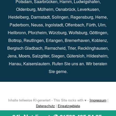
Potsdam
⁠,
Saarbrücken
⁠⁠,
Hamm
⁠,
Ludwigshafen
⁠,
Oldenburg
⁠,
Mülheim
⁠,
Osnabrück
⁠⁠,
Leverkusen
⁠,
Heidelberg
⁠,
Darmstadt
⁠⁠,
Solingen⁠
,
Regensburg
⁠,
Herne
⁠⁠,
Paderborn
⁠,
Neuss
⁠,
Ingolstadt
⁠,
Offenbach
,
Fürth
⁠⁠,
Ulm
⁠⁠,
Heilbronn
⁠,
Pforzheim⁠
,
Würzburg⁠
,
Wolfsburg
⁠⁠,
Göttingen
⁠,
Bottrop
⁠,
Reutlingen
⁠,
Erlangen
⁠⁠,
Bremerhaven
⁠,
Koblenz
⁠,
Bergisch Gladbach⁠
,
Remscheid
⁠⁠,
Trier⁠⁠
, Recklinghausen⁠,
Jena
⁠⁠,
Moers
⁠⁠,
Salzgitter
⁠⁠,
Siegen
⁠⁠,
Gütersloh
⁠,
Hildesheim
⁠⁠,
Hanau
⁠,
Kaiserslautern
⁠⁠. Rufen Sie uns an. Wir beraten
Sie gerne.
Inhalte teilweise KI-generiert - This Site rocks with ♥ -
Impressum
|
Datenschutz
|
Einsatzgebiete