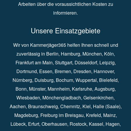
Arbeiten über die voraussichtlichen Kosten zu
informieren.
Unsere Einsatzgebiete
Wir von Kammerjäger365 helfen Ihnen schnell und
zuverlässig in
Berlin
⁠,
Hamburg
⁠,
München
,
Köln
⁠,
Frankfurt am Main
⁠,
Stuttgart
⁠,
Düsseldorf⁠
,
Leipzig
⁠,
Dortmund⁠
,
Essen
⁠,
Bremen⁠
,
Dresden
⁠,
Hannover
⁠,
Nürnberg
⁠,
Duisburg
⁠⁠,
Bochum
⁠,
Wuppertal
⁠⁠,
Bielefeld
⁠⁠,
Bonn
⁠⁠,
Münster⁠⁠
,
Mannheim⁠
,
Karlsruhe
⁠,
Augsburg
⁠,
Wiesbaden
⁠⁠,
Mönchengladbach
⁠,
Gelsenkirchen⁠⁠
,
Aachen
⁠⁠,
Braunschweig
⁠,
Chemnitz
⁠⁠,
Kiel
⁠,
Halle (Saale)⁠⁠
,
Magdeburg⁠
,
Freiburg im Breisgau
⁠⁠,
Krefeld
⁠⁠,
Mainz
⁠⁠,
Lübeck⁠
,
Erfurt
⁠,
Oberhausen
⁠⁠,
Rostock
⁠⁠, Kassel⁠⁠,
Hagen
⁠,