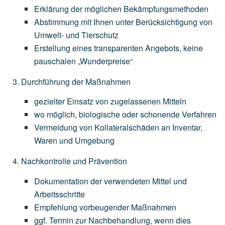
Erklärung
der
möglichen
Bekämpfungsmethoden
Abstimmung
mit
Ihnen
unter
Berücksichtigung
von
Umwelt-
und
Tierschutz
Erstellung
eines
transparenten
Angebots,
keine
pauschalen
„Wunderpreise“
Durchführung der Maßnahmen
gezielter
Einsatz
von
zugelassenen
Mitteln
wo
möglich,
biologische
oder
schonende
Verfahren
Vermeidung
von
Kollateralschäden
an
Inventar,
Waren
und
Umgebung
Nachkontrolle und Prävention
Dokumentation
der
verwendeten
Mittel
und
Arbeitsschritte
Empfehlung
vorbeugender
Maßnahmen
ggf.
Termin
zur
Nachbehandlung,
wenn
dies