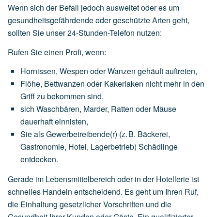
Wenn sich der Befall jedoch ausweitet oder es um
gesundheitsgefährdende oder geschützte Arten geht,
sollten Sie unser 24-Stunden-Telefon nutzen:
Rufen Sie einen Profi, wenn:
Hornissen,
Wespen
oder
Wanzen
gehäuft
auftreten,
Flöhe,
Bettwanzen
oder
Kakerlaken
nicht
mehr
in
den
Griff
zu
bekommen
sind,
sich
Waschbären,
Marder,
Ratten
oder
Mäuse
dauerhaft
einnisten,
Sie
als
Gewerbetreibende(r)
(z.
B.
Bäckerei,
Gastronomie,
Hotel,
Lagerbetrieb)
Schädlinge
entdecken.
Gerade im Lebensmittelbereich oder in der Hotellerie ist
schnelles Handeln entscheidend. Es geht um Ihren Ruf,
die Einhaltung gesetzlicher Vorschriften und die
Gesundheit Ihrer Kunden oder Gäste. Ein qualifizierter