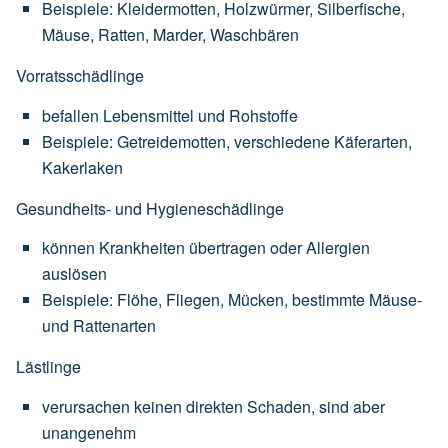
Beispiele:
Kleidermotten,
Holzwürmer,
Silberfische,
Mäuse,
Ratten,
Marder,
Waschbären
Vorratsschädlinge
befallen
Lebensmittel
und
Rohstoffe
Beispiele:
Getreidemotten,
verschiedene
Käferarten,
Kakerlaken
Gesundheits- und Hygieneschädlinge
können
Krankheiten
übertragen
oder
Allergien
auslösen
Beispiele:
Flöhe,
Fliegen,
Mücken,
bestimmte
Mäuse-
und
Rattenarten
Lästlinge
verursachen
keinen
direkten
Schaden,
sind
aber
unangenehm