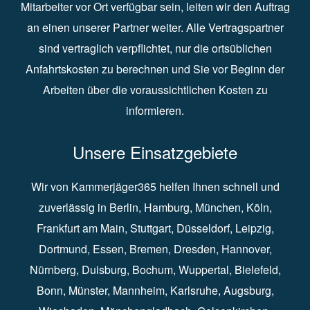
Mitarbeiter vor Ort verfügbar sein, leiten wir den Auftrag
an einen unserer Partner weiter. Alle Vertragspartner
sind vertraglich verpflichtet, nur die ortsüblichen
Anfahrtskosten zu berechnen und Sie vor Beginn der
Arbeiten über die voraussichtlichen Kosten zu
informieren.
Unsere Einsatzgebiete
Wir von Kammerjäger365 helfen Ihnen schnell und
zuverlässig in
Berlin
⁠,
Hamburg
⁠,
München
,
Köln
⁠,
Frankfurt am Main
⁠,
Stuttgart
⁠,
Düsseldorf⁠
,
Leipzig
⁠,
Dortmund⁠
,
Essen
⁠,
Bremen⁠
,
Dresden
⁠,
Hannover
⁠,
Nürnberg
⁠,
Duisburg
⁠⁠,
Bochum
⁠,
Wuppertal
⁠⁠,
Bielefeld
⁠⁠,
Bonn
⁠⁠,
Münster⁠⁠
,
Mannheim⁠
,
Karlsruhe
⁠,
Augsburg
⁠,