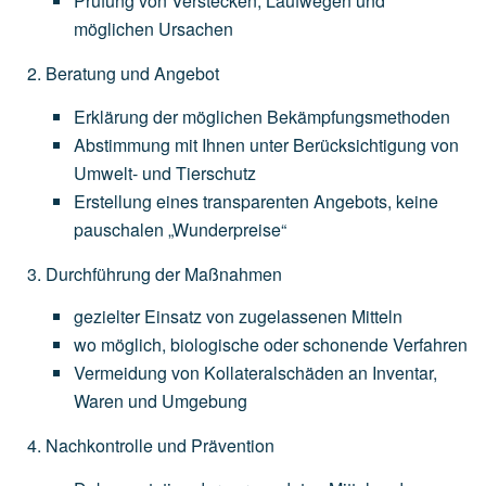
Prüfung
von
Verstecken,
Laufwegen
und
möglichen
Ursachen
Beratung und Angebot
Erklärung
der
möglichen
Bekämpfungsmethoden
Abstimmung
mit
Ihnen
unter
Berücksichtigung
von
Umwelt-
und
Tierschutz
Erstellung
eines
transparenten
Angebots,
keine
pauschalen
„Wunderpreise“
Durchführung der Maßnahmen
gezielter
Einsatz
von
zugelassenen
Mitteln
wo
möglich,
biologische
oder
schonende
Verfahren
Vermeidung
von
Kollateralschäden
an
Inventar,
Waren
und
Umgebung
Nachkontrolle und Prävention