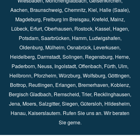
Wiesbaden
⁠⁠,
Mönchengladbach
⁠,
Gelsenkirchen⁠⁠
,
Aachen
⁠⁠,
Braunschweig
⁠,
Chemnitz
⁠⁠,
Kiel
⁠,
Halle (Saale)⁠⁠
,
Magdeburg⁠
,
Freiburg im Breisgau
⁠⁠,
Krefeld
⁠⁠,
Mainz
⁠⁠,
Lübeck⁠
,
Erfurt
⁠,
Oberhausen
⁠⁠,
Rostock
⁠⁠, Kassel⁠⁠,
Hagen
⁠,
Potsdam
⁠,
Saarbrücken
⁠⁠,
Hamm
⁠,
Ludwigshafen
⁠,
Oldenburg
⁠,
Mülheim
⁠,
Osnabrück
⁠⁠,
Leverkusen
⁠,
Heidelberg
⁠,
Darmstadt
⁠⁠,
Solingen⁠
,
Regensburg
⁠,
Herne
⁠⁠,
Paderborn
⁠,
Neuss
⁠,
Ingolstadt
⁠,
Offenbach
,
Fürth
⁠⁠,
Ulm
⁠⁠,
Heilbronn
⁠,
Pforzheim⁠
,
Würzburg⁠
,
Wolfsburg
⁠⁠,
Göttingen
⁠,
Bottrop
⁠,
Reutlingen
⁠,
Erlangen
⁠⁠,
Bremerhaven
⁠,
Koblenz
⁠,
Bergisch Gladbach⁠
,
Remscheid
⁠⁠,
Trier⁠⁠
, Recklinghausen⁠,
Jena
⁠⁠,
Moers
⁠⁠,
Salzgitter
⁠⁠,
Siegen
⁠⁠,
Gütersloh
⁠,
Hildesheim
⁠⁠,
Hanau
⁠,
Kaiserslautern
⁠⁠. Rufen Sie uns an. Wir beraten
Sie gerne.