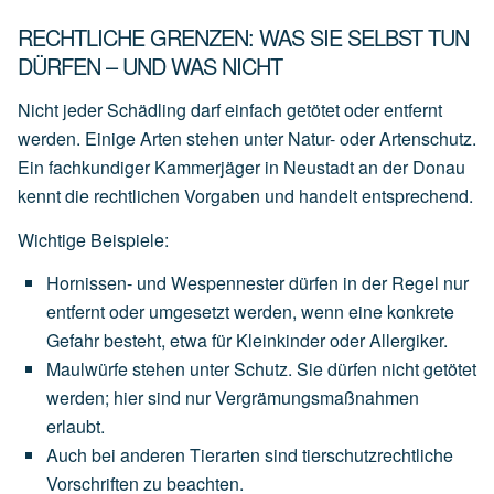
RECHTLICHE GRENZEN: WAS SIE SELBST TUN
DÜRFEN – UND WAS NICHT
Nicht jeder Schädling darf einfach getötet oder entfernt
werden. Einige Arten stehen unter Natur- oder Artenschutz.
Ein fachkundiger Kammerjäger in Neustadt an der Donau
kennt die rechtlichen Vorgaben und handelt entsprechend.
Wichtige Beispiele:
Hornissen- und Wespennester
dürfen
in
der
Regel
nur
entfernt
oder
umgesetzt
werden,
wenn
eine
konkrete
Gefahr
besteht,
etwa
für
Kleinkinder
oder
Allergiker.
Maulwürfe
stehen
unter
Schutz.
Sie
dürfen
nicht
getötet
werden;
hier
sind
nur
Vergrämungsmaßnahmen
erlaubt.
Auch
bei
anderen
Tierarten
sind
tierschutzrechtliche
Vorschriften
zu
beachten.