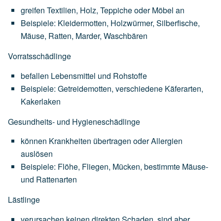
greifen
Textilien,
Holz,
Teppiche
oder
Möbel
an
Beispiele:
Kleidermotten,
Holzwürmer,
Silberfische,
Mäuse,
Ratten,
Marder,
Waschbären
Vorratsschädlinge
befallen
Lebensmittel
und
Rohstoffe
Beispiele:
Getreidemotten,
verschiedene
Käferarten,
Kakerlaken
Gesundheits- und Hygieneschädlinge
können
Krankheiten
übertragen
oder
Allergien
auslösen
Beispiele:
Flöhe,
Fliegen,
Mücken,
bestimmte
Mäuse-
und
Rattenarten
Lästlinge
verursachen
keinen
direkten
Schaden,
sind
aber