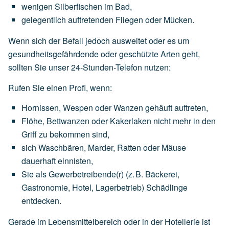
wenigen
Silberfischen
im
Bad,
gelegentlich
auftretenden
Fliegen
oder
Mücken.
Wenn sich der Befall jedoch ausweitet oder es um
gesundheitsgefährdende oder geschützte Arten geht,
sollten Sie unser 24-Stunden-Telefon nutzen:
Rufen Sie einen Profi, wenn:
Hornissen,
Wespen
oder
Wanzen
gehäuft
auftreten,
Flöhe,
Bettwanzen
oder
Kakerlaken
nicht
mehr
in
den
Griff
zu
bekommen
sind,
sich
Waschbären,
Marder,
Ratten
oder
Mäuse
dauerhaft
einnisten,
Sie
als
Gewerbetreibende(r)
(z.
B.
Bäckerei,
Gastronomie,
Hotel,
Lagerbetrieb)
Schädlinge
entdecken.
Gerade im Lebensmittelbereich oder in der Hotellerie ist