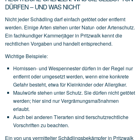
DÜRFEN – UND WAS NICHT
Nicht jeder Schädling darf einfach getötet oder entfernt
werden. Einige Arten stehen unter Natur- oder Artenschutz.
Ein fachkundiger Kammerjäger in Pritzwalk kennt die
rechtlichen Vorgaben und handelt entsprechend.
Wichtige Beispiele:
Hornissen- und Wespennester
dürfen
in
der
Regel
nur
entfernt
oder
umgesetzt
werden,
wenn
eine
konkrete
Gefahr
besteht,
etwa
für
Kleinkinder
oder
Allergiker.
Maulwürfe
stehen
unter
Schutz.
Sie
dürfen
nicht
getötet
werden;
hier
sind
nur
Vergrämungsmaßnahmen
erlaubt.
Auch
bei
anderen
Tierarten
sind
tierschutzrechtliche
Vorschriften
zu
beachten.
Ein von uns vermittelter Schädlingsbekämpfer in Pritzwalk