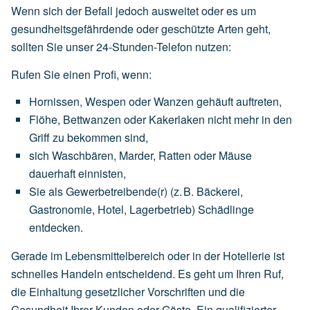
Wenn sich der Befall jedoch ausweitet oder es um
gesundheitsgefährdende oder geschützte Arten geht,
sollten Sie unser 24-Stunden-Telefon nutzen:
Rufen Sie einen Profi, wenn:
Hornissen,
Wespen
oder
Wanzen
gehäuft
auftreten,
Flöhe,
Bettwanzen
oder
Kakerlaken
nicht
mehr
in
den
Griff
zu
bekommen
sind,
sich
Waschbären,
Marder,
Ratten
oder
Mäuse
dauerhaft
einnisten,
Sie
als
Gewerbetreibende(r)
(z.
B.
Bäckerei,
Gastronomie,
Hotel,
Lagerbetrieb)
Schädlinge
entdecken.
Gerade im Lebensmittelbereich oder in der Hotellerie ist
schnelles Handeln entscheidend. Es geht um Ihren Ruf,
die Einhaltung gesetzlicher Vorschriften und die
Gesundheit Ihrer Kunden oder Gäste. Ein qualifizierter