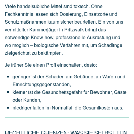
Viele handelsübliche Mittel sind toxisch. Ohne
Fachkenntnis lassen sich Dosierung, Einsatzorte und
Schutzmaßnahmen kaum sicher beurteilen. Ein von uns
vermittelter Kammerjäger in Pritzwalk bringt das
notwendige Know-how, professionelle Ausrüstung und –
wo möglich – biologische Verfahren mit, um Schädlinge
zielgerichtet zu bekämpfen.
Je früher Sie einen Profi einschalten, desto:
geringer
ist
der
Schaden
am
Gebäude,
an
Waren
und
Einrichtungsgegenständen,
kleiner
ist
die
Gesundheitsgefahr
für
Bewohner,
Gäste
oder
Kunden,
niedriger
fallen
im
Normalfall
die
Gesamtkosten
aus.
RECHTLICHE GRENZEN: WAS SIE SELBST TUN