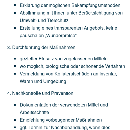
Erklärung
der
möglichen
Bekämpfungsmethoden
Abstimmung
mit
Ihnen
unter
Berücksichtigung
von
Umwelt-
und
Tierschutz
Erstellung
eines
transparenten
Angebots,
keine
pauschalen
„Wunderpreise“
Durchführung der Maßnahmen
gezielter
Einsatz
von
zugelassenen
Mitteln
wo
möglich,
biologische
oder
schonende
Verfahren
Vermeidung
von
Kollateralschäden
an
Inventar,
Waren
und
Umgebung
Nachkontrolle und Prävention
Dokumentation
der
verwendeten
Mittel
und
Arbeitsschritte
Empfehlung
vorbeugender
Maßnahmen
ggf.
Termin
zur
Nachbehandlung,
wenn
dies