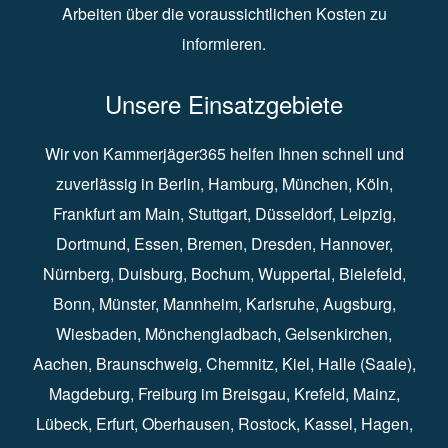
Arbeiten über die voraussichtlichen Kosten zu
informieren.
Unsere Einsatzgebiete
Wir von Kammerjäger365 helfen Ihnen schnell und
zuverlässig in
Berlin
⁠,
Hamburg
⁠,
München
,
Köln
⁠,
Frankfurt am Main
⁠,
Stuttgart
⁠,
Düsseldorf⁠
,
Leipzig
⁠,
Dortmund⁠
,
Essen
⁠,
Bremen⁠
,
Dresden
⁠,
Hannover
⁠,
Nürnberg
⁠,
Duisburg
⁠⁠,
Bochum
⁠,
Wuppertal
⁠⁠,
Bielefeld
⁠⁠,
Bonn
⁠⁠,
Münster⁠⁠
,
Mannheim⁠
,
Karlsruhe
⁠,
Augsburg
⁠,
Wiesbaden
⁠⁠,
Mönchengladbach
⁠,
Gelsenkirchen⁠⁠
,
Aachen
⁠⁠,
Braunschweig
⁠,
Chemnitz
⁠⁠,
Kiel
⁠,
Halle (Saale)⁠⁠
,
Magdeburg⁠
,
Freiburg im Breisgau
⁠⁠,
Krefeld
⁠⁠,
Mainz
⁠⁠,
Lübeck⁠
,
Erfurt
⁠,
Oberhausen
⁠⁠,
Rostock
⁠⁠, Kassel⁠⁠,
Hagen
⁠,