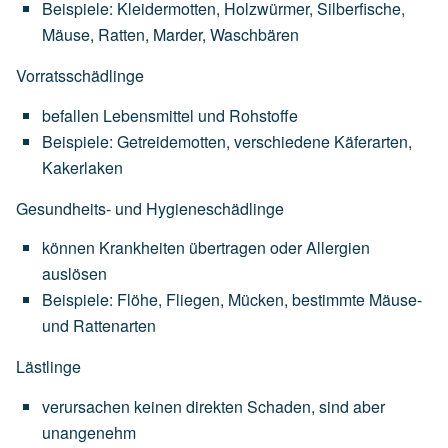
Beispiele:
Kleidermotten,
Holzwürmer,
Silberfische,
Mäuse,
Ratten,
Marder,
Waschbären
Vorratsschädlinge
befallen
Lebensmittel
und
Rohstoffe
Beispiele:
Getreidemotten,
verschiedene
Käferarten,
Kakerlaken
Gesundheits- und Hygieneschädlinge
können
Krankheiten
übertragen
oder
Allergien
auslösen
Beispiele:
Flöhe,
Fliegen,
Mücken,
bestimmte
Mäuse-
und
Rattenarten
Lästlinge
verursachen
keinen
direkten
Schaden,
sind
aber
unangenehm