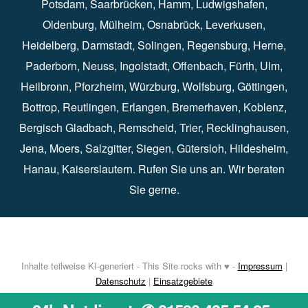
Potsdam
⁠,
Saarbrücken
⁠⁠,
Hamm
⁠,
Ludwigshafen
⁠,
Oldenburg
⁠,
Mülheim
⁠,
Osnabrück
⁠⁠,
Leverkusen
⁠,
Heidelberg
⁠,
Darmstadt
⁠⁠,
Solingen⁠
,
Regensburg
⁠,
Herne
⁠⁠,
Paderborn
⁠,
Neuss
⁠,
Ingolstadt
⁠,
Offenbach
,
Fürth
⁠⁠,
Ulm
⁠⁠,
Heilbronn
⁠,
Pforzheim⁠
,
Würzburg⁠
,
Wolfsburg
⁠⁠,
Göttingen
⁠,
Bottrop
⁠,
Reutlingen
⁠,
Erlangen
⁠⁠,
Bremerhaven
⁠,
Koblenz
⁠,
Bergisch Gladbach⁠
,
Remscheid
⁠⁠,
Trier⁠⁠
, Recklinghausen⁠,
Jena
⁠⁠,
Moers
⁠⁠,
Salzgitter
⁠⁠,
Siegen
⁠⁠,
Gütersloh
⁠,
Hildesheim
⁠⁠,
Hanau
⁠,
Kaiserslautern
⁠⁠. Rufen Sie uns an. Wir beraten
Sie gerne.
Inhalte teilweise KI-generiert - This Site rocks with ♥ -
Impressum
|
Datenschutz
|
Einsatzgebiete