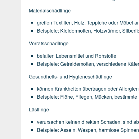
Materialschädlinge
greifen
Textilien,
Holz,
Teppiche
oder
Möbel
a
Beispiele:
Kleidermotten,
Holzwürmer,
Silberf
Vorratsschädlinge
befallen
Lebensmittel
und
Rohstoffe
Beispiele:
Getreidemotten,
verschiedene
Käfer
Gesundheits- und Hygieneschädlinge
können
Krankheiten
übertragen
oder
Allergien
Beispiele:
Flöhe,
Fliegen,
Mücken,
bestimmte
Lästlinge
verursachen
keinen
direkten
Schaden,
sind
ab
Beispiele:
Asseln,
Wespen,
harmlose
Spinne