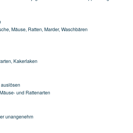
n
ische,
Mäuse,
Ratten,
Marder,
Waschbären
arten,
Kakerlaken
auslösen
Mäuse-
und
Rattenarten
er
unangenehm
n