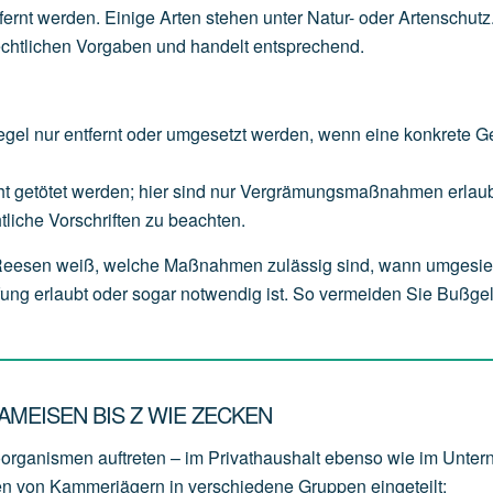
tfernt werden. Einige Arten stehen unter Natur- oder Artenschutz
chtlichen Vorgaben und handelt entsprechend.
egel
nur
entfernt
oder
umgesetzt
werden,
wenn
eine
konkrete
G
ht
getötet
werden;
hier
sind
nur
Vergrämungsmaßnahmen
erlaub
tliche
Vorschriften
zu
beachten.
n Reesen weiß, welche Maßnahmen zulässig sind, wann umgesie
ng erlaubt oder sogar notwendig ist. So vermeiden Sie Bußge
MEISEN BIS Z WIE ZECKEN
oorganismen auftreten – im Privathaushalt ebenso wie im Unte
en von Kammerjägern in verschiedene Gruppen eingeteilt: