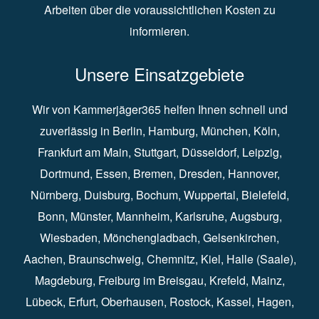
Arbeiten über die voraussichtlichen Kosten zu
informieren.
Unsere Einsatzgebiete
Wir von Kammerjäger365 helfen Ihnen schnell und
zuverlässig in
Berlin
⁠,
Hamburg
⁠,
München
,
Köln
⁠,
Frankfurt am Main
⁠,
Stuttgart
⁠,
Düsseldorf⁠
,
Leipzig
⁠,
Dortmund⁠
,
Essen
⁠,
Bremen⁠
,
Dresden
⁠,
Hannover
⁠,
Nürnberg
⁠,
Duisburg
⁠⁠,
Bochum
⁠,
Wuppertal
⁠⁠,
Bielefeld
⁠⁠,
Bonn
⁠⁠,
Münster⁠⁠
,
Mannheim⁠
,
Karlsruhe
⁠,
Augsburg
⁠,
Wiesbaden
⁠⁠,
Mönchengladbach
⁠,
Gelsenkirchen⁠⁠
,
Aachen
⁠⁠,
Braunschweig
⁠,
Chemnitz
⁠⁠,
Kiel
⁠,
Halle (Saale)⁠⁠
,
Magdeburg⁠
,
Freiburg im Breisgau
⁠⁠,
Krefeld
⁠⁠,
Mainz
⁠⁠,
Lübeck⁠
,
Erfurt
⁠,
Oberhausen
⁠⁠,
Rostock
⁠⁠, Kassel⁠⁠,
Hagen
⁠,