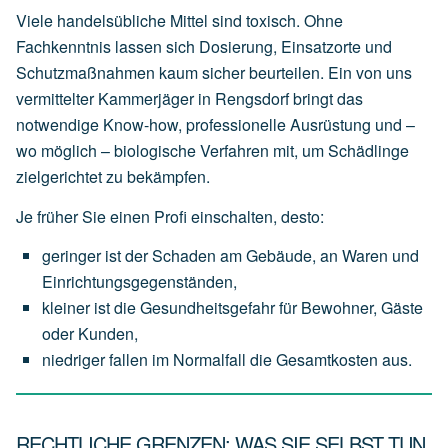
Viele handelsübliche Mittel sind toxisch. Ohne
Fachkenntnis lassen sich Dosierung, Einsatzorte und
Schutzmaßnahmen kaum sicher beurteilen. Ein von uns
vermittelter Kammerjäger in Rengsdorf bringt das
notwendige Know-how, professionelle Ausrüstung und –
wo möglich – biologische Verfahren mit, um Schädlinge
zielgerichtet zu bekämpfen.
Je früher Sie einen Profi einschalten, desto:
geringer
ist
der
Schaden
am
Gebäude,
an
Waren
und
Einrichtungsgegenständen,
kleiner
ist
die
Gesundheitsgefahr
für
Bewohner,
Gäste
oder
Kunden,
niedriger
fallen
im
Normalfall
die
Gesamtkosten
aus.
RECHTLICHE GRENZEN: WAS SIE SELBST TUN