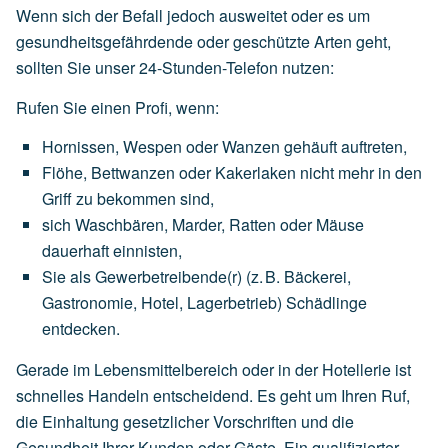
Wenn sich der Befall jedoch ausweitet oder es um
gesundheitsgefährdende oder geschützte Arten geht,
sollten Sie unser 24-Stunden-Telefon nutzen:
Rufen Sie einen Profi, wenn:
Hornissen,
Wespen
oder
Wanzen
gehäuft
auftreten,
Flöhe,
Bettwanzen
oder
Kakerlaken
nicht
mehr
in
den
Griff
zu
bekommen
sind,
sich
Waschbären,
Marder,
Ratten
oder
Mäuse
dauerhaft
einnisten,
Sie
als
Gewerbetreibende(r)
(z.
B.
Bäckerei,
Gastronomie,
Hotel,
Lagerbetrieb)
Schädlinge
entdecken.
Gerade im Lebensmittelbereich oder in der Hotellerie ist
schnelles Handeln entscheidend. Es geht um Ihren Ruf,
die Einhaltung gesetzlicher Vorschriften und die
Gesundheit Ihrer Kunden oder Gäste. Ein qualifizierter