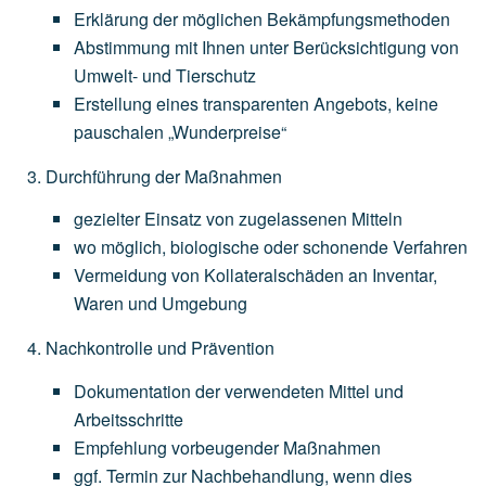
Erklärung
der
möglichen
Bekämpfungsmethoden
Abstimmung
mit
Ihnen
unter
Berücksichtigung
von
Umwelt-
und
Tierschutz
Erstellung
eines
transparenten
Angebots,
keine
pauschalen
„Wunderpreise“
Durchführung der Maßnahmen
gezielter
Einsatz
von
zugelassenen
Mitteln
wo
möglich,
biologische
oder
schonende
Verfahren
Vermeidung
von
Kollateralschäden
an
Inventar,
Waren
und
Umgebung
Nachkontrolle und Prävention
Dokumentation
der
verwendeten
Mittel
und
Arbeitsschritte
Empfehlung
vorbeugender
Maßnahmen
ggf.
Termin
zur
Nachbehandlung,
wenn
dies