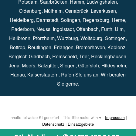
Potsdam
⁠,
Saarbrücken
⁠⁠,
Hamm
⁠,
Ludwigshafen
⁠,
Oldenburg
⁠,
Mülheim
⁠,
Osnabrück
⁠⁠,
Leverkusen
⁠,
Heidelberg
⁠,
Darmstadt
⁠⁠,
Solingen⁠
,
Regensburg
⁠,
Herne
⁠⁠,
Paderborn
⁠,
Neuss
⁠,
Ingolstadt
⁠,
Offenbach
,
Fürth
⁠⁠,
Ulm
⁠⁠,
Heilbronn
⁠,
Pforzheim⁠
,
Würzburg⁠
,
Wolfsburg
⁠⁠,
Göttingen
⁠,
Bottrop
⁠,
Reutlingen
⁠,
Erlangen
⁠⁠,
Bremerhaven
⁠,
Koblenz
⁠,
Bergisch Gladbach⁠
,
Remscheid
⁠⁠,
Trier⁠⁠
, Recklinghausen⁠,
Jena
⁠⁠,
Moers
⁠⁠,
Salzgitter
⁠⁠,
Siegen
⁠⁠,
Gütersloh
⁠,
Hildesheim
⁠⁠,
Hanau
⁠,
Kaiserslautern
⁠⁠. Rufen Sie uns an. Wir beraten
Sie gerne.
Inhalte teilweise KI-generiert - This Site rocks with ♥ -
Impressum
|
Datenschutz
|
Einsatzgebiete