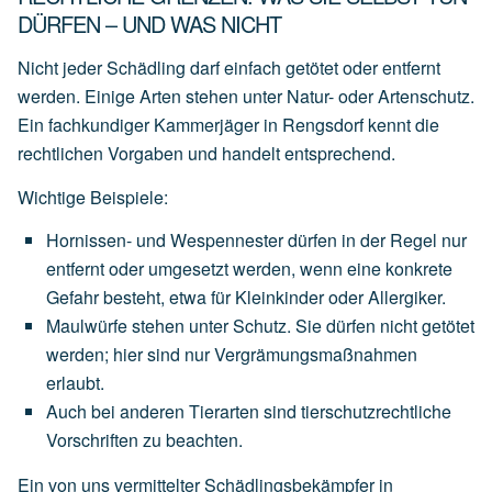
DÜRFEN – UND WAS NICHT
Nicht jeder Schädling darf einfach getötet oder entfernt
werden. Einige Arten stehen unter Natur- oder Artenschutz.
Ein fachkundiger Kammerjäger in Rengsdorf kennt die
rechtlichen Vorgaben und handelt entsprechend.
Wichtige Beispiele:
Hornissen- und Wespennester
dürfen
in
der
Regel
nur
entfernt
oder
umgesetzt
werden,
wenn
eine
konkrete
Gefahr
besteht,
etwa
für
Kleinkinder
oder
Allergiker.
Maulwürfe
stehen
unter
Schutz.
Sie
dürfen
nicht
getötet
werden;
hier
sind
nur
Vergrämungsmaßnahmen
erlaubt.
Auch
bei
anderen
Tierarten
sind
tierschutzrechtliche
Vorschriften
zu
beachten.
Ein von uns vermittelter Schädlingsbekämpfer in