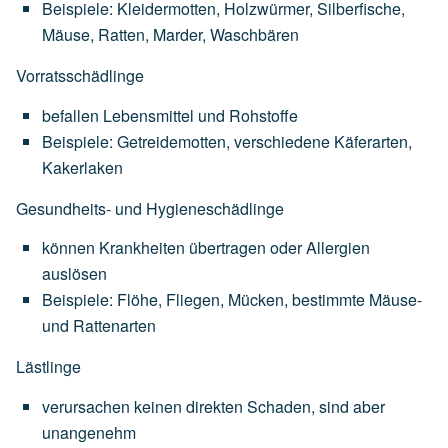
Beispiele:
Kleidermotten,
Holzwürmer,
Silberfische,
Mäuse,
Ratten,
Marder,
Waschbären
Vorratsschädlinge
befallen
Lebensmittel
und
Rohstoffe
Beispiele:
Getreidemotten,
verschiedene
Käferarten,
Kakerlaken
Gesundheits- und Hygieneschädlinge
können
Krankheiten
übertragen
oder
Allergien
auslösen
Beispiele:
Flöhe,
Fliegen,
Mücken,
bestimmte
Mäuse-
und
Rattenarten
Lästlinge
verursachen
keinen
direkten
Schaden,
sind
aber
unangenehm