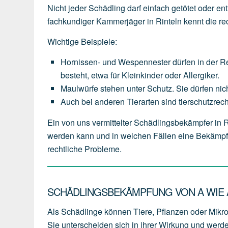
Nicht jeder Schädling darf einfach getötet oder en
fachkundiger Kammerjäger in Rinteln kennt die r
Wichtige Beispiele:
Hornissen- und Wespennester
dürfen
in
der
R
besteht,
etwa
für
Kleinkinder
oder
Allergiker.
Maulwürfe
stehen
unter
Schutz.
Sie
dürfen
nic
Auch
bei
anderen
Tierarten
sind
tierschutzrech
Ein von uns vermittelter Schädlingsbekämpfer in
werden kann und in welchen Fällen eine Bekämpfu
rechtliche Probleme.
SCHÄDLINGSBEKÄMPFUNG VON A WIE A
Als Schädlinge können Tiere, Pflanzen oder Mikr
Sie unterscheiden sich in ihrer Wirkung und werd