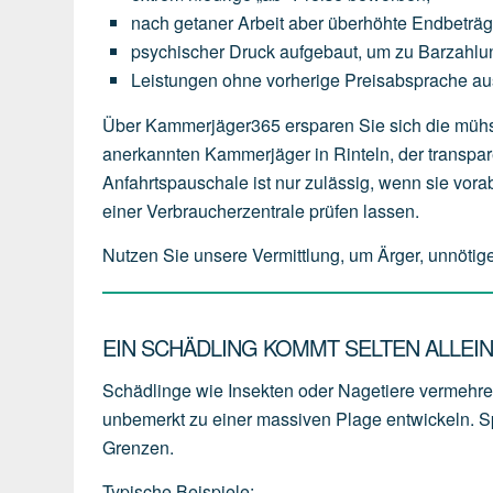
nach
getaner
Arbeit
aber
überhöhte
Endbeträ
psychischer
Druck
aufgebaut,
um
zu
Barzahlu
Leistungen
ohne
vorherige
Preisabsprache
au
Über Kammerjäger365 ersparen Sie sich die mühsa
anerkannten Kammerjäger in Rinteln, der transparen
Anfahrtspauschale ist nur zulässig, wenn sie vor
einer Verbraucherzentrale prüfen lassen.
Nutzen Sie unsere Vermittlung, um Ärger, unnötig
EIN SCHÄDLING KOMMT SELTEN ALLEI
Schädlinge wie Insekten oder Nagetiere vermehren 
unbemerkt zu einer massiven Plage entwickeln. Sp
Grenzen.
Typische Beispiele: