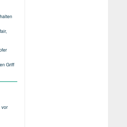
halten
air,
pfer
en Griff
 vor