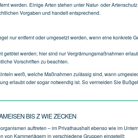
tfernt werden. Einige Arten stehen unter Natur- oder Artenschutz
echtlichen Vorgaben und handelt entsprechend.
egel
nur
entfernt
oder
umgesetzt
werden,
wenn
eine
konkrete
G
ht
getötet
werden;
hier
sind
nur
Vergrämungsmaßnahmen
erlaub
tliche
Vorschriften
zu
beachten.
 Rinteln weiß, welche Maßnahmen zulässig sind, wann umgesied
ng erlaubt oder sogar notwendig ist. So vermeiden Sie Bußge
MEISEN BIS Z WIE ZECKEN
oorganismen auftreten – im Privathaushalt ebenso wie im Unte
en von Kammerjägern in verschiedene Gruppen eingeteilt: