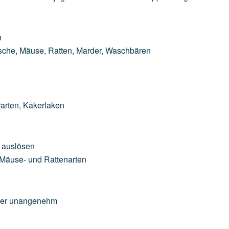
n
ische,
Mäuse,
Ratten,
Marder,
Waschbären
arten,
Kakerlaken
auslösen
Mäuse-
und
Rattenarten
er
unangenehm
n