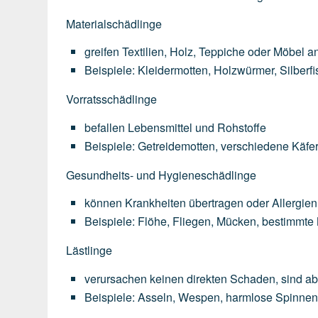
Materialschädlinge
greifen
Textilien,
Holz,
Teppiche
oder
Möbel
a
Beispiele:
Kleidermotten,
Holzwürmer,
Silberf
Vorratsschädlinge
befallen
Lebensmittel
und
Rohstoffe
Beispiele:
Getreidemotten,
verschiedene
Käfer
Gesundheits- und Hygieneschädlinge
können
Krankheiten
übertragen
oder
Allergien
Beispiele:
Flöhe,
Fliegen,
Mücken,
bestimmte
Lästlinge
verursachen
keinen
direkten
Schaden,
sind
ab
Beispiele:
Asseln,
Wespen,
harmlose
Spinne