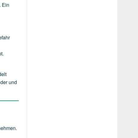
. Ein
efahr
t.
elt
lder und
rnehmen.