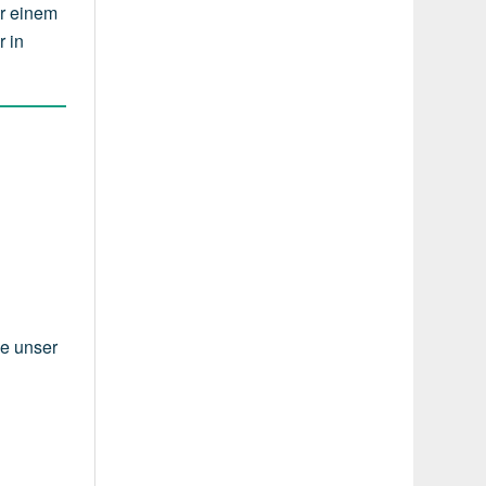
er einem
r in
ie unser