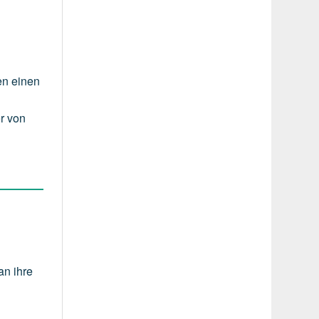
en einen
r von
an ihre