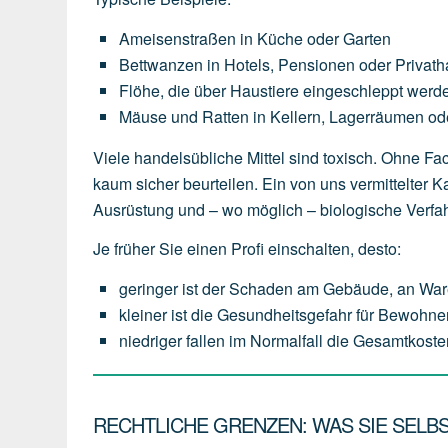
Ameisenstraßen
in
Küche
oder
Garten
Bettwanzen
in
Hotels,
Pensionen
oder
Privath
Flöhe,
die
über
Haustiere
eingeschleppt
werd
Mäuse
und
Ratten
in
Kellern,
Lagerräumen
od
Viele handelsübliche Mittel sind toxisch. Ohne 
kaum sicher beurteilen. Ein von uns vermittelter
Ausrüstung und – wo möglich – biologische Verfah
Je früher Sie einen Profi einschalten, desto:
geringer
ist
der
Schaden
am
Gebäude,
an
War
kleiner
ist
die
Gesundheitsgefahr
für
Bewohner
niedriger
fallen
im
Normalfall
die
Gesamtkoste
RECHTLICHE GRENZEN: WAS SIE SELBS