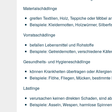
Materialschädlinge
greifen
Textilien,
Holz,
Teppiche
oder
Möbel
a
Beispiele:
Kleidermotten,
Holzwürmer,
Silberf
Vorratsschädlinge
befallen
Lebensmittel
und
Rohstoffe
Beispiele:
Getreidemotten,
verschiedene
Käfer
Gesundheits- und Hygieneschädlinge
können
Krankheiten
übertragen
oder
Allergien
Beispiele:
Flöhe,
Fliegen,
Mücken,
bestimmte
Lästlinge
verursachen
keinen
direkten
Schaden,
sind
ab
Beispiele:
Asseln,
Wespen,
harmlose
Spinne