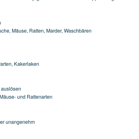
n
ische,
Mäuse,
Ratten,
Marder,
Waschbären
arten,
Kakerlaken
auslösen
Mäuse-
und
Rattenarten
er
unangenehm
n