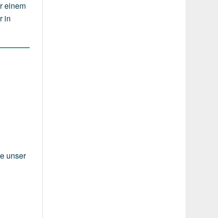
er einem
r in
ie unser