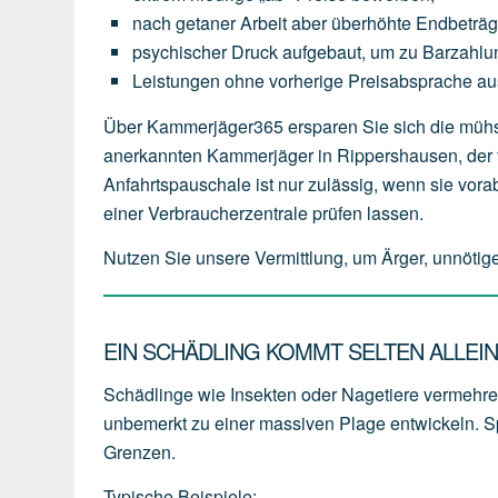
nach
getaner
Arbeit
aber
überhöhte
Endbeträ
psychischer
Druck
aufgebaut,
um
zu
Barzahlu
Leistungen
ohne
vorherige
Preisabsprache
au
Über Kammerjäger365 ersparen Sie sich die mühsa
anerkannten Kammerjäger in Rippershausen, der tra
Anfahrtspauschale ist nur zulässig, wenn sie vor
einer Verbraucherzentrale prüfen lassen.
Nutzen Sie unsere Vermittlung, um Ärger, unnötig
EIN SCHÄDLING KOMMT SELTEN ALLEI
Schädlinge wie Insekten oder Nagetiere vermehren 
unbemerkt zu einer massiven Plage entwickeln. Sp
Grenzen.
Typische Beispiele: