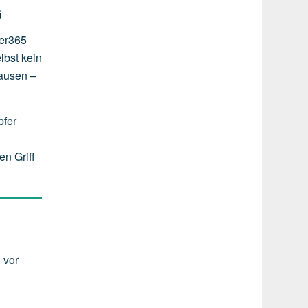
G
er365
lbst kein
hausen –
pfer
en Griff
 vor