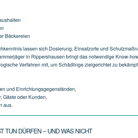
aushalten
en
er
Bäckereien
Fachkenntnis lassen sich Dosierung, Einsatzorte und Schutzma
r Kammerjäger in Rippershausen bringt das notwendige Know-how
logische Verfahren mit, um Schädlinge zielgerichtet zu bekämpf
en
und
Einrichtungsgegenständen,
,
Gäste
oder
Kunden,
n
aus.
T TUN DÜRFEN – UND WAS NICHT