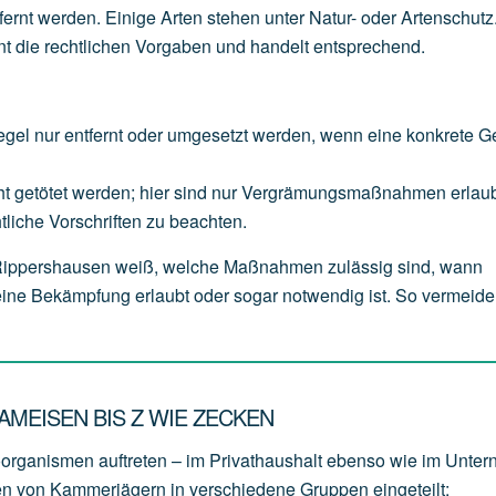
tfernt werden. Einige Arten stehen unter Natur- oder Artenschutz
 die rechtlichen Vorgaben und handelt entsprechend.
egel
nur
entfernt
oder
umgesetzt
werden,
wenn
eine
konkrete
G
ht
getötet
werden;
hier
sind
nur
Vergrämungsmaßnahmen
erlaub
tliche
Vorschriften
zu
beachten.
n Rippershausen weiß, welche Maßnahmen zulässig sind, wann
ine Bekämpfung erlaubt oder sogar notwendig ist. So vermeide
MEISEN BIS Z WIE ZECKEN
oorganismen auftreten – im Privathaushalt ebenso wie im Unte
en von Kammerjägern in verschiedene Gruppen eingeteilt: