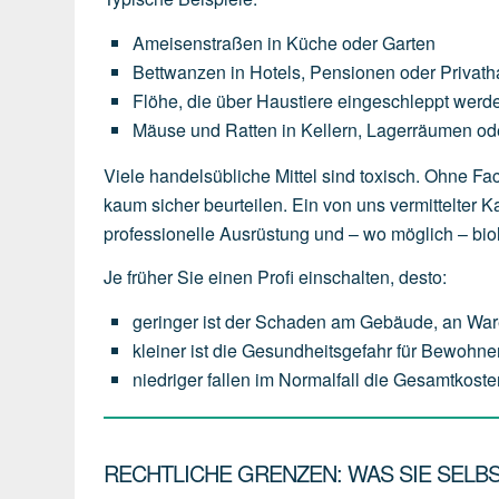
Ameisenstraßen
in
Küche
oder
Garten
Bettwanzen
in
Hotels,
Pensionen
oder
Privath
Flöhe,
die
über
Haustiere
eingeschleppt
werd
Mäuse
und
Ratten
in
Kellern,
Lagerräumen
od
Viele handelsübliche Mittel sind toxisch. Ohne 
kaum sicher beurteilen. Ein von uns vermittelte
professionelle Ausrüstung und – wo möglich – bio
Je früher Sie einen Profi einschalten, desto:
geringer
ist
der
Schaden
am
Gebäude,
an
War
kleiner
ist
die
Gesundheitsgefahr
für
Bewohner
niedriger
fallen
im
Normalfall
die
Gesamtkoste
RECHTLICHE GRENZEN: WAS SIE SELBS