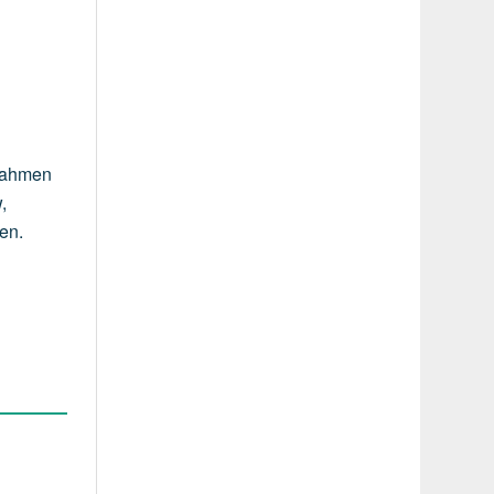
ßnahmen
,
en.