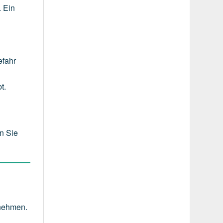
. Ein
efahr
t.
n Sie
rnehmen.