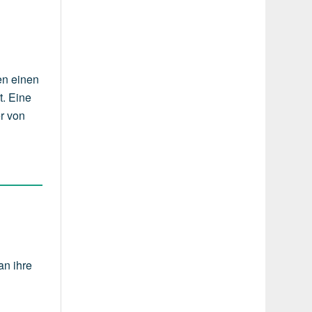
en einen
t. Eine
r von
an ihre