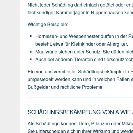
Nicht jeder Schädling darf einfach getötet oder en
fachkundiger Kammerjäger in Rippershausen kennt
Wichtige Beispiele:
Hornissen- und Wespennester
dürfen
in
der
R
besteht,
etwa
für
Kleinkinder
oder
Allergiker.
Maulwürfe
stehen
unter
Schutz.
Sie
dürfen
nic
Auch
bei
anderen
Tierarten
sind
tierschutzrech
Ein von uns vermittelter Schädlingsbekämpfer i
umgesiedelt werden kann und in welchen Fällen e
Bußgelder und rechtliche Probleme.
SCHÄDLINGSBEKÄMPFUNG VON A WIE A
Als Schädlinge können Tiere, Pflanzen oder Mikr
Sie unterscheiden sich in ihrer Wirkung und werd