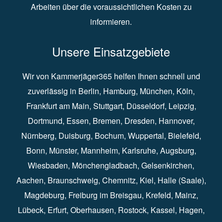
Arbeiten über die voraussichtlichen Kosten zu
informieren.
Unsere Einsatzgebiete
Wir von Kammerjäger365 helfen Ihnen schnell und
zuverlässig in
Berlin
⁠,
Hamburg
⁠,
München
,
Köln
⁠,
Frankfurt am Main
⁠,
Stuttgart
⁠,
Düsseldorf⁠
,
Leipzig
⁠,
Dortmund⁠
,
Essen
⁠,
Bremen⁠
,
Dresden
⁠,
Hannover
⁠,
Nürnberg
⁠,
Duisburg
⁠⁠,
Bochum
⁠,
Wuppertal
⁠⁠,
Bielefeld
⁠⁠,
Bonn
⁠⁠,
Münster⁠⁠
,
Mannheim⁠
,
Karlsruhe
⁠,
Augsburg
⁠,
Wiesbaden
⁠⁠,
Mönchengladbach
⁠,
Gelsenkirchen⁠⁠
,
Aachen
⁠⁠,
Braunschweig
⁠,
Chemnitz
⁠⁠,
Kiel
⁠,
Halle (Saale)⁠⁠
,
Magdeburg⁠
,
Freiburg im Breisgau
⁠⁠,
Krefeld
⁠⁠,
Mainz
⁠⁠,
Lübeck⁠
,
Erfurt
⁠,
Oberhausen
⁠⁠,
Rostock
⁠⁠, Kassel⁠⁠,
Hagen
⁠,