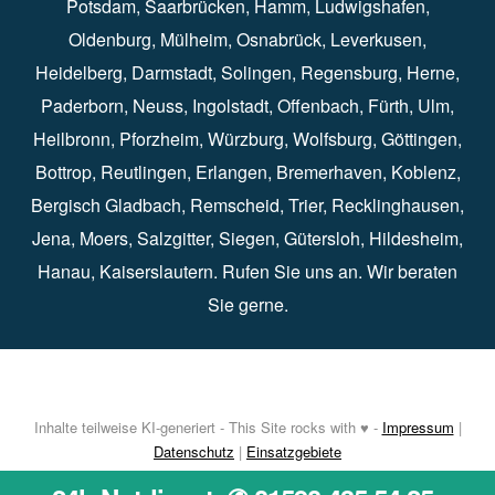
Potsdam
⁠,
Saarbrücken
⁠⁠,
Hamm
⁠,
Ludwigshafen
⁠,
Oldenburg
⁠,
Mülheim
⁠,
Osnabrück
⁠⁠,
Leverkusen
⁠,
Heidelberg
⁠,
Darmstadt
⁠⁠,
Solingen⁠
,
Regensburg
⁠,
Herne
⁠⁠,
Paderborn
⁠,
Neuss
⁠,
Ingolstadt
⁠,
Offenbach
,
Fürth
⁠⁠,
Ulm
⁠⁠,
Heilbronn
⁠,
Pforzheim⁠
,
Würzburg⁠
,
Wolfsburg
⁠⁠,
Göttingen
⁠,
Bottrop
⁠,
Reutlingen
⁠,
Erlangen
⁠⁠,
Bremerhaven
⁠,
Koblenz
⁠,
Bergisch Gladbach⁠
,
Remscheid
⁠⁠,
Trier⁠⁠
, Recklinghausen⁠,
Jena
⁠⁠,
Moers
⁠⁠,
Salzgitter
⁠⁠,
Siegen
⁠⁠,
Gütersloh
⁠,
Hildesheim
⁠⁠,
Hanau
⁠,
Kaiserslautern
⁠⁠. Rufen Sie uns an. Wir beraten
Sie gerne.
Inhalte teilweise KI-generiert - This Site rocks with ♥ -
Impressum
|
Datenschutz
|
Einsatzgebiete