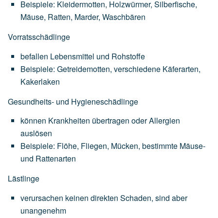
Beispiele:
Kleidermotten,
Holzwürmer,
Silberfische,
Mäuse,
Ratten,
Marder,
Waschbären
Vorratsschädlinge
befallen
Lebensmittel
und
Rohstoffe
Beispiele:
Getreidemotten,
verschiedene
Käferarten,
Kakerlaken
Gesundheits- und Hygieneschädlinge
können
Krankheiten
übertragen
oder
Allergien
auslösen
Beispiele:
Flöhe,
Fliegen,
Mücken,
bestimmte
Mäuse-
und
Rattenarten
Lästlinge
verursachen
keinen
direkten
Schaden,
sind
aber
unangenehm