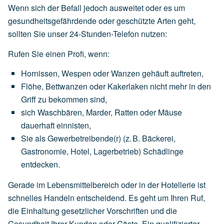
Wenn sich der Befall jedoch ausweitet oder es um
gesundheitsgefährdende oder geschützte Arten geht,
sollten Sie unser 24-Stunden-Telefon nutzen:
Rufen Sie einen Profi, wenn:
Hornissen,
Wespen
oder
Wanzen
gehäuft
auftreten,
Flöhe,
Bettwanzen
oder
Kakerlaken
nicht
mehr
in
den
Griff
zu
bekommen
sind,
sich
Waschbären,
Marder,
Ratten
oder
Mäuse
dauerhaft
einnisten,
Sie
als
Gewerbetreibende(r)
(z.
B.
Bäckerei,
Gastronomie,
Hotel,
Lagerbetrieb)
Schädlinge
entdecken.
Gerade im Lebensmittelbereich oder in der Hotellerie ist
schnelles Handeln entscheidend. Es geht um Ihren Ruf,
die Einhaltung gesetzlicher Vorschriften und die
Gesundheit Ihrer Kunden oder Gäste. Ein qualifizierter