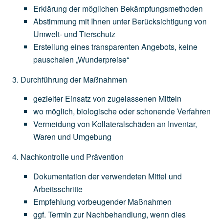
Erklärung
der
möglichen
Bekämpfungsmethoden
Abstimmung
mit
Ihnen
unter
Berücksichtigung
von
Umwelt-
und
Tierschutz
Erstellung
eines
transparenten
Angebots,
keine
pauschalen
„Wunderpreise“
Durchführung der Maßnahmen
gezielter
Einsatz
von
zugelassenen
Mitteln
wo
möglich,
biologische
oder
schonende
Verfahren
Vermeidung
von
Kollateralschäden
an
Inventar,
Waren
und
Umgebung
Nachkontrolle und Prävention
Dokumentation
der
verwendeten
Mittel
und
Arbeitsschritte
Empfehlung
vorbeugender
Maßnahmen
ggf.
Termin
zur
Nachbehandlung,
wenn
dies