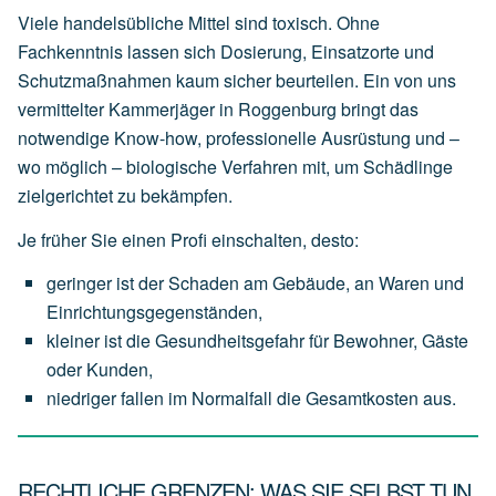
Viele handelsübliche Mittel sind toxisch. Ohne
Fachkenntnis lassen sich Dosierung, Einsatzorte und
Schutzmaßnahmen kaum sicher beurteilen. Ein von uns
vermittelter Kammerjäger in Roggenburg bringt das
notwendige Know-how, professionelle Ausrüstung und –
wo möglich – biologische Verfahren mit, um Schädlinge
zielgerichtet zu bekämpfen.
Je früher Sie einen Profi einschalten, desto:
geringer
ist
der
Schaden
am
Gebäude,
an
Waren
und
Einrichtungsgegenständen,
kleiner
ist
die
Gesundheitsgefahr
für
Bewohner,
Gäste
oder
Kunden,
niedriger
fallen
im
Normalfall
die
Gesamtkosten
aus.
RECHTLICHE GRENZEN: WAS SIE SELBST TUN