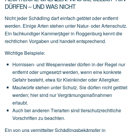
DÜRFEN – UND WAS NICHT
Nicht jeder Schädling darf einfach getötet oder entfernt
werden. Einige Arten stehen unter Natur- oder Artenschutz.
Ein fachkundiger Kammerjäger in Roggenburg kennt die
rechtlichen Vorgaben und handelt entsprechend.
Wichtige Beispiele:
Hornissen- und Wespennester
dürfen
in
der
Regel
nur
entfernt
oder
umgesetzt
werden,
wenn
eine
konkrete
Gefahr
besteht,
etwa
für
Kleinkinder
oder
Allergiker.
Maulwürfe
stehen
unter
Schutz.
Sie
dürfen
nicht
getötet
werden;
hier
sind
nur
Vergrämungsmaßnahmen
erlaubt.
Auch
bei
anderen
Tierarten
sind
tierschutzrechtliche
Vorschriften
zu
beachten.
Ein von uns vermittelter Schädlingsbekämpfer in