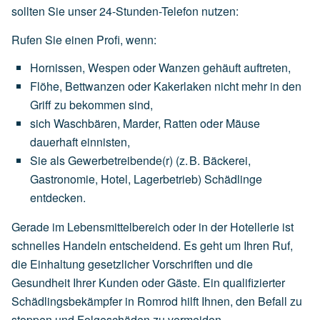
sollten Sie unser 24-Stunden-Telefon nutzen:
Rufen Sie einen Profi, wenn:
Hornissen,
Wespen
oder
Wanzen
gehäuft
auftreten,
Flöhe,
Bettwanzen
oder
Kakerlaken
nicht
mehr
in
den
Griff
zu
bekommen
sind,
sich
Waschbären,
Marder,
Ratten
oder
Mäuse
dauerhaft
einnisten,
Sie
als
Gewerbetreibende(r)
(z.
B.
Bäckerei,
Gastronomie,
Hotel,
Lagerbetrieb)
Schädlinge
entdecken.
Gerade im Lebensmittelbereich oder in der Hotellerie ist
schnelles Handeln entscheidend. Es geht um Ihren Ruf,
die Einhaltung gesetzlicher Vorschriften und die
Gesundheit Ihrer Kunden oder Gäste. Ein qualifizierter
Schädlingsbekämpfer in Romrod hilft Ihnen, den Befall zu
stoppen und Folgeschäden zu vermeiden.