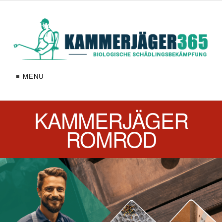
≡ MENU
KAMMERJÄGER
ROMROD