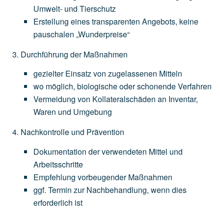
Umwelt-
und
Tierschutz
Erstellung
eines
transparenten
Angebots,
keine
pauschalen
„Wunderpreise“
Durchführung der Maßnahmen
gezielter
Einsatz
von
zugelassenen
Mitteln
wo
möglich,
biologische
oder
schonende
Verfahren
Vermeidung
von
Kollateralschäden
an
Inventar,
Waren
und
Umgebung
Nachkontrolle und Prävention
Dokumentation
der
verwendeten
Mittel
und
Arbeitsschritte
Empfehlung
vorbeugender
Maßnahmen
ggf.
Termin
zur
Nachbehandlung,
wenn
dies
erforderlich
ist