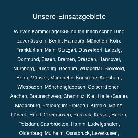
Unsere Einsatzgebiete
Wir von Kammerjäger365 helfen Ihnen schnell und
zuverlässig in
Berlin
⁠,
Hamburg
⁠,
München
,
Köln
⁠,
Frankfurt am Main
⁠,
Stuttgart
⁠,
Düsseldorf⁠
,
Leipzig
⁠,
Dortmund⁠
,
Essen
⁠,
Bremen⁠
,
Dresden
⁠,
Hannover
⁠,
Nürnberg
⁠,
Duisburg
⁠⁠,
Bochum
⁠,
Wuppertal
⁠⁠,
Bielefeld
⁠⁠,
Bonn
⁠⁠,
Münster⁠⁠
,
Mannheim⁠
,
Karlsruhe
⁠,
Augsburg
⁠,
Wiesbaden
⁠⁠,
Mönchengladbach
⁠,
Gelsenkirchen⁠⁠
,
Aachen
⁠⁠,
Braunschweig
⁠,
Chemnitz
⁠⁠,
Kiel
⁠,
Halle (Saale)⁠⁠
,
Magdeburg⁠
,
Freiburg im Breisgau
⁠⁠,
Krefeld
⁠⁠,
Mainz
⁠⁠,
Lübeck⁠
,
Erfurt
⁠,
Oberhausen
⁠⁠,
Rostock
⁠⁠, Kassel⁠⁠,
Hagen
⁠,
Potsdam
⁠,
Saarbrücken
⁠⁠,
Hamm
⁠,
Ludwigshafen
⁠,
Oldenburg
⁠,
Mülheim
⁠,
Osnabrück
⁠⁠,
Leverkusen
⁠,