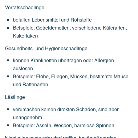
Vorratsschädlinge
befallen
Lebensmittel
und
Rohstoffe
Beispiele:
Getreidemotten,
verschiedene
Käferarten,
Kakerlaken
Gesundheits- und Hygieneschädlinge
können
Krankheiten
übertragen
oder
Allergien
auslösen
Beispiele:
Flöhe,
Fliegen,
Mücken,
bestimmte
Mäuse-
und
Rattenarten
Lästlinge
verursachen
keinen
direkten
Schaden,
sind
aber
unangenehm
Beispiele:
Asseln,
Wespen,
harmlose
Spinnen
Nicht alles muss oder darf radikal bekämpft werden.