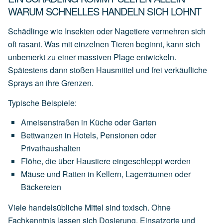
WARUM SCHNELLES HANDELN SICH LOHNT
Schädlinge wie Insekten oder Nagetiere vermehren sich
oft rasant. Was mit einzelnen Tieren beginnt, kann sich
unbemerkt zu einer massiven Plage entwickeln.
Spätestens dann stoßen Hausmittel und frei verkäufliche
Sprays an ihre Grenzen.
Typische Beispiele:
Ameisenstraßen
in
Küche
oder
Garten
Bettwanzen
in
Hotels,
Pensionen
oder
Privathaushalten
Flöhe,
die
über
Haustiere
eingeschleppt
werden
Mäuse
und
Ratten
in
Kellern,
Lagerräumen
oder
Bäckereien
Viele handelsübliche Mittel sind toxisch. Ohne
Fachkenntnis lassen sich Dosierung, Einsatzorte und