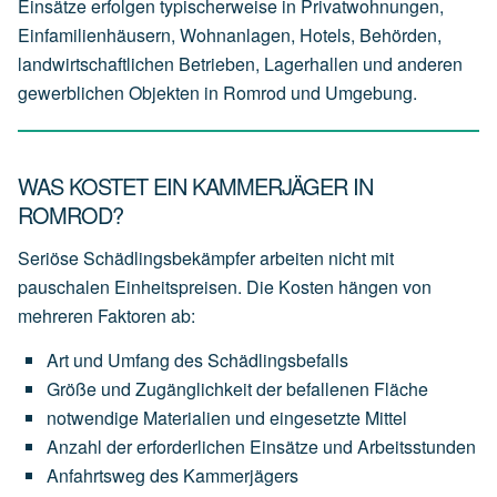
Einsätze erfolgen typischerweise in Privatwohnungen,
Einfamilienhäusern, Wohnanlagen, Hotels, Behörden,
landwirtschaftlichen Betrieben, Lagerhallen und anderen
gewerblichen Objekten in Romrod und Umgebung.
WAS KOSTET EIN KAMMERJÄGER IN
ROMROD?
Seriöse Schädlingsbekämpfer arbeiten nicht mit
pauschalen Einheitspreisen. Die Kosten hängen von
mehreren Faktoren ab:
Art
und
Umfang
des
Schädlingsbefalls
Größe
und
Zugänglichkeit
der
befallenen
Fläche
notwendige
Materialien
und
eingesetzte
Mittel
Anzahl
der
erforderlichen
Einsätze
und
Arbeitsstunden
Anfahrtsweg
des
Kammerjägers