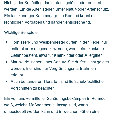
Nicht jeder Schädling darf einfach getötet oder entfernt
werden. Einige Arten stehen unter Natur- oder Artenschutz.
Ein fachkundiger Kammerjäger in Romrod kennt die
rechtlichen Vorgaben und handelt entsprechend.
Wichtige Beispiele:
Hornissen- und Wespennester
dürfen
in
der
Regel
nur
entfernt
oder
umgesetzt
werden,
wenn
eine
konkrete
Gefahr
besteht,
etwa
für
Kleinkinder
oder
Allergiker.
Maulwürfe
stehen
unter
Schutz.
Sie
dürfen
nicht
getötet
werden;
hier
sind
nur
Vergrämungsmaßnahmen
erlaubt.
Auch
bei
anderen
Tierarten
sind
tierschutzrechtliche
Vorschriften
zu
beachten.
Ein von uns vermittelter Schädlingsbekämpfer in Romrod
weiß, welche Maßnahmen zulässig sind, wann
umgesiedelt werden kann und in welchen Fällen eine