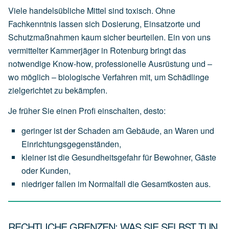
Viele handelsübliche Mittel sind toxisch. Ohne
Fachkenntnis lassen sich Dosierung, Einsatzorte und
Schutzmaßnahmen kaum sicher beurteilen. Ein von uns
vermittelter Kammerjäger in Rotenburg bringt das
notwendige Know-how, professionelle Ausrüstung und –
wo möglich – biologische Verfahren mit, um Schädlinge
zielgerichtet zu bekämpfen.
Je früher Sie einen Profi einschalten, desto:
geringer
ist
der
Schaden
am
Gebäude,
an
Waren
und
Einrichtungsgegenständen,
kleiner
ist
die
Gesundheitsgefahr
für
Bewohner,
Gäste
oder
Kunden,
niedriger
fallen
im
Normalfall
die
Gesamtkosten
aus.
RECHTLICHE GRENZEN: WAS SIE SELBST TUN