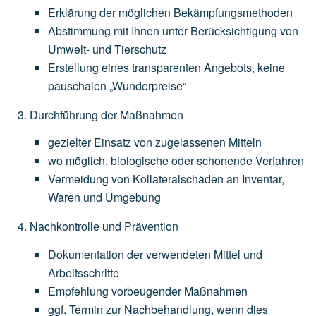
Erklärung
der
möglichen
Bekämpfungsmethoden
Abstimmung
mit
Ihnen
unter
Berücksichtigung
von
Umwelt-
und
Tierschutz
Erstellung
eines
transparenten
Angebots,
keine
pauschalen
„Wunderpreise“
Durchführung der Maßnahmen
gezielter
Einsatz
von
zugelassenen
Mitteln
wo
möglich,
biologische
oder
schonende
Verfahren
Vermeidung
von
Kollateralschäden
an
Inventar,
Waren
und
Umgebung
Nachkontrolle und Prävention
Dokumentation
der
verwendeten
Mittel
und
Arbeitsschritte
Empfehlung
vorbeugender
Maßnahmen
ggf.
Termin
zur
Nachbehandlung,
wenn
dies