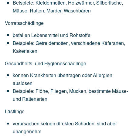
Beispiele:
Kleidermotten,
Holzwürmer,
Silberfische,
Mäuse,
Ratten,
Marder,
Waschbären
Vorratsschädlinge
befallen
Lebensmittel
und
Rohstoffe
Beispiele:
Getreidemotten,
verschiedene
Käferarten,
Kakerlaken
Gesundheits- und Hygieneschädlinge
können
Krankheiten
übertragen
oder
Allergien
auslösen
Beispiele:
Flöhe,
Fliegen,
Mücken,
bestimmte
Mäuse-
und
Rattenarten
Lästlinge
verursachen
keinen
direkten
Schaden,
sind
aber
unangenehm