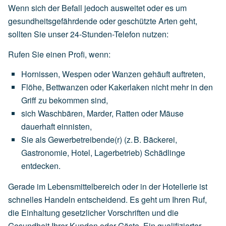
Wenn sich der Befall jedoch ausweitet oder es um
gesundheitsgefährdende oder geschützte Arten geht,
sollten Sie unser 24-Stunden-Telefon nutzen:
Rufen Sie einen Profi, wenn:
Hornissen,
Wespen
oder
Wanzen
gehäuft
auftreten,
Flöhe,
Bettwanzen
oder
Kakerlaken
nicht
mehr
in
den
Griff
zu
bekommen
sind,
sich
Waschbären,
Marder,
Ratten
oder
Mäuse
dauerhaft
einnisten,
Sie
als
Gewerbetreibende(r)
(z.
B.
Bäckerei,
Gastronomie,
Hotel,
Lagerbetrieb)
Schädlinge
entdecken.
Gerade im Lebensmittelbereich oder in der Hotellerie ist
schnelles Handeln entscheidend. Es geht um Ihren Ruf,
die Einhaltung gesetzlicher Vorschriften und die
Gesundheit Ihrer Kunden oder Gäste. Ein qualifizierter