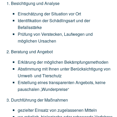
Besichtigung und Analyse
Einschätzung
der
Situation
vor
Ort
Identifikation
der
Schädlingsart
und
der
Befallsstärke
Prüfung
von
Verstecken,
Laufwegen
und
möglichen
Ursachen
Beratung und Angebot
Erklärung
der
möglichen
Bekämpfungsmethoden
Abstimmung
mit
Ihnen
unter
Berücksichtigung
von
Umwelt-
und
Tierschutz
Erstellung
eines
transparenten
Angebots,
keine
pauschalen
„Wunderpreise“
Durchführung der Maßnahmen
gezielter
Einsatz
von
zugelassenen
Mitteln
wo
möglich,
biologische
oder
schonende
Verfahren