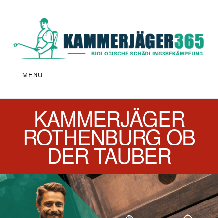
≡ MENU
KAMMERJÄGER
ROTHENBURG OB
DER TAUBER