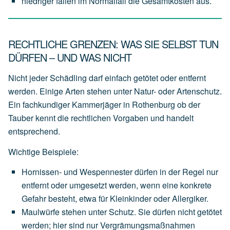
niedriger
fallen
im
Normalfall
die
Gesamtkosten
aus.
RECHTLICHE GRENZEN: WAS SIE SELBST TUN
DÜRFEN – UND WAS NICHT
Nicht jeder Schädling darf einfach getötet oder entfernt
werden. Einige Arten stehen unter Natur- oder Artenschutz.
Ein fachkundiger Kammerjäger in Rothenburg ob der
Tauber kennt die rechtlichen Vorgaben und handelt
entsprechend.
Wichtige Beispiele:
Hornissen- und Wespennester
dürfen
in
der
Regel
nur
entfernt
oder
umgesetzt
werden,
wenn
eine
konkrete
Gefahr
besteht,
etwa
für
Kleinkinder
oder
Allergiker.
Maulwürfe
stehen
unter
Schutz.
Sie
dürfen
nicht
getötet
werden;
hier
sind
nur
Vergrämungsmaßnahmen