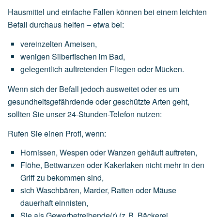
Hausmittel und einfache Fallen können bei einem leichten
Befall durchaus helfen – etwa bei:
vereinzelten
Ameisen,
wenigen
Silberfischen
im
Bad,
gelegentlich
auftretenden
Fliegen
oder
Mücken.
Wenn sich der Befall jedoch ausweitet oder es um
gesundheitsgefährdende oder geschützte Arten geht,
sollten Sie unser 24-Stunden-Telefon nutzen:
Rufen Sie einen Profi, wenn:
Hornissen,
Wespen
oder
Wanzen
gehäuft
auftreten,
Flöhe,
Bettwanzen
oder
Kakerlaken
nicht
mehr
in
den
Griff
zu
bekommen
sind,
sich
Waschbären,
Marder,
Ratten
oder
Mäuse
dauerhaft
einnisten,
Sie
als
Gewerbetreibende(r)
(z.
B.
Bäckerei,