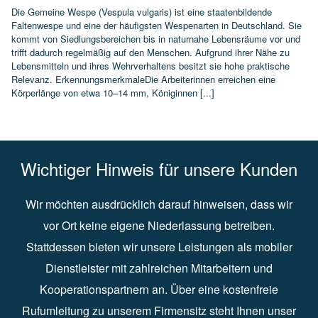
Die Gemeine Wespe (Vespula vulgaris) ist eine staatenbildende
Faltenwespe und eine der häufigsten Wespenarten in Deutschland. Sie
kommt von Siedlungsbereichen bis in naturnahe Lebensräume vor und
trifft dadurch regelmäßig auf den Menschen. Aufgrund ihrer Nähe zu
Lebensmitteln und ihres Wehrverhaltens besitzt sie hohe praktische
Relevanz. ErkennungsmerkmaleDie Arbeiterinnen erreichen eine
Körperlänge von etwa 10–14 mm, Königinnen [...]
Wichtiger Hinweis für unsere Kunden
Wir möchten ausdrücklich darauf hinweisen, dass wir
vor Ort keine eigene Niederlassung betreiben.
Stattdessen bieten wir unsere Leistungen als mobiler
Dienstleister mit zahlreichen Mitarbeitern und
Kooperationspartnern an. Über eine kostenfreie
Rufumleitung zu unserem Firmensitz steht Ihnen unser