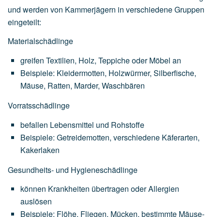
und werden von Kammerjägern in verschiedene Gruppen
eingeteilt:
Materialschädlinge
greifen
Textilien,
Holz,
Teppiche
oder
Möbel
an
Beispiele:
Kleidermotten,
Holzwürmer,
Silberfische,
Mäuse,
Ratten,
Marder,
Waschbären
Vorratsschädlinge
befallen
Lebensmittel
und
Rohstoffe
Beispiele:
Getreidemotten,
verschiedene
Käferarten,
Kakerlaken
Gesundheits- und Hygieneschädlinge
können
Krankheiten
übertragen
oder
Allergien
auslösen
Beispiele:
Flöhe,
Fliegen,
Mücken,
bestimmte
Mäuse-