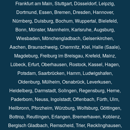
Frankfurt am Main
⁠,
Stuttgart
⁠,
Düsseldorf⁠
,
Leipzig
⁠,
Dortmund⁠
,
Essen
⁠,
Bremen⁠
,
Dresden
⁠,
Hannover
⁠,
Nürnberg
⁠,
Duisburg
⁠⁠,
Bochum
⁠,
Wuppertal
⁠⁠,
Bielefeld
⁠⁠,
Bonn
⁠⁠,
Münster⁠⁠
,
Mannheim⁠
,
Karlsruhe
⁠,
Augsburg
⁠,
Wiesbaden
⁠⁠,
Mönchengladbach
⁠,
Gelsenkirchen⁠⁠
,
Aachen
⁠⁠,
Braunschweig
⁠,
Chemnitz
⁠⁠,
Kiel
⁠,
Halle (Saale)⁠⁠
,
Magdeburg⁠
,
Freiburg im Breisgau
⁠⁠,
Krefeld
⁠⁠,
Mainz
⁠⁠,
Lübeck⁠
,
Erfurt
⁠,
Oberhausen
⁠⁠,
Rostock
⁠⁠, Kassel⁠⁠,
Hagen
⁠,
Potsdam
⁠,
Saarbrücken
⁠⁠,
Hamm
⁠,
Ludwigshafen
⁠,
Oldenburg
⁠,
Mülheim
⁠,
Osnabrück
⁠⁠,
Leverkusen
⁠,
Heidelberg
⁠,
Darmstadt
⁠⁠,
Solingen⁠
,
Regensburg
⁠,
Herne
⁠⁠,
Paderborn
⁠,
Neuss
⁠,
Ingolstadt
⁠,
Offenbach
,
Fürth
⁠⁠,
Ulm
⁠⁠,
Heilbronn
⁠,
Pforzheim⁠
,
Würzburg⁠
,
Wolfsburg
⁠⁠,
Göttingen
⁠,
Bottrop
⁠,
Reutlingen
⁠,
Erlangen
⁠⁠,
Bremerhaven
⁠,
Koblenz
⁠,
Bergisch Gladbach⁠
,
Remscheid
⁠⁠,
Trier⁠⁠
, Recklinghausen⁠,