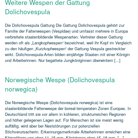
Weitere Wespen der Gattung
Dolichovespula
Die Dolichovespula Gattung Die Gattung Dolichovespula gehört zur
Familie der Faltenwespen (Vespidae) und umfasst mehrere in Europa
verbreitete staatenbildende Wespenarten. Vertreter dieser Gattung
werden oft als „Langkopfwespen“ bezeichnet, weil ihr Kopf im Vergleich
zu den häufigen „Kurzkopfwespen“ der Gattung Vespula gestreckter
wirkt. Dolichovespula‑Arten bilden einjährige Staaten mit einer Königin
und Arbeiterinnen. Nur begattete Jungköniginnen überwintern [...]
Norwegische Wespe (Dolichovespula
norwegica)
Die Norwegische Wespe (Dolichovespula norwegica) ist eine
staatenbildende Faltenwespe der boreal‑temperaten Zonen Europas. In
Deutschland tritt sie vor allem in kühleren, strukturreichen Regionen
und höher gelegenen Lagen auf. Für Menschen ist sie meist wenig
auffällig, wird aber bei Neststörungen zur potenziellen
Stichverursacherin. Erkennungsmerkmale Arbeiterinnen erreichen eine
Körperlänge von etwa 11–15 mm, Königinnen etwa 15–18 mm. [...]