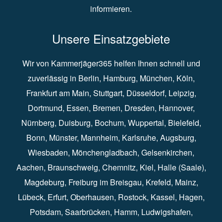
informieren.
Unsere Einsatzgebiete
Wir von Kammerjäger365 helfen Ihnen schnell und
zuverlässig in
Berlin
⁠,
Hamburg
⁠,
München
,
Köln
⁠,
Frankfurt am Main
⁠,
Stuttgart
⁠,
Düsseldorf⁠
,
Leipzig
⁠,
Dortmund⁠
,
Essen
⁠,
Bremen⁠
,
Dresden
⁠,
Hannover
⁠,
Nürnberg
⁠,
Duisburg
⁠⁠,
Bochum
⁠,
Wuppertal
⁠⁠,
Bielefeld
⁠⁠,
Bonn
⁠⁠,
Münster⁠⁠
,
Mannheim⁠
,
Karlsruhe
⁠,
Augsburg
⁠,
Wiesbaden
⁠⁠,
Mönchengladbach
⁠,
Gelsenkirchen⁠⁠
,
Aachen
⁠⁠,
Braunschweig
⁠,
Chemnitz
⁠⁠,
Kiel
⁠,
Halle (Saale)⁠⁠
,
Magdeburg⁠
,
Freiburg im Breisgau
⁠⁠,
Krefeld
⁠⁠,
Mainz
⁠⁠,
Lübeck⁠
,
Erfurt
⁠,
Oberhausen
⁠⁠,
Rostock
⁠⁠, Kassel⁠⁠,
Hagen
⁠,
Potsdam
⁠,
Saarbrücken
⁠⁠,
Hamm
⁠,
Ludwigshafen
⁠,