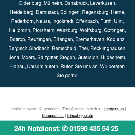
Oldenburg
⁠,
Mülheim
⁠,
Osnabrück
⁠⁠,
Leverkusen
⁠,
Heidelberg
⁠,
Darmstadt
⁠⁠,
Solingen⁠
,
Regensburg
⁠,
Herne
⁠⁠,
Paderborn
⁠,
Neuss
⁠,
Ingolstadt
⁠,
Offenbach
,
Fürth
⁠⁠,
Ulm
⁠⁠,
Heilbronn
⁠,
Pforzheim⁠
,
Würzburg⁠
,
Wolfsburg
⁠⁠,
Göttingen
⁠,
Bottrop
⁠,
Reutlingen
⁠,
Erlangen
⁠⁠,
Bremerhaven
⁠,
Koblenz
⁠,
Bergisch Gladbach⁠
,
Remscheid
⁠⁠,
Trier⁠⁠
, Recklinghausen⁠,
Jena
⁠⁠,
Moers
⁠⁠,
Salzgitter
⁠⁠,
Siegen
⁠⁠,
Gütersloh
⁠,
Hildesheim
⁠⁠,
Hanau
⁠,
Kaiserslautern
⁠⁠. Rufen Sie uns an. Wir beraten
Sie gerne.
Inhalte teilweise KI-generiert - This Site rocks with ♥ -
Impressum
|
Datenschutz
|
Einsatzgebiete
24h Notdienst: ✆ 01590 435 54 25