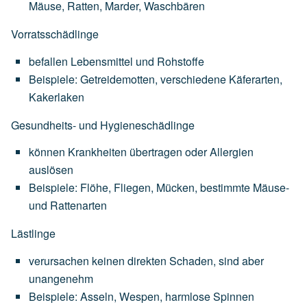
Mäuse,
Ratten,
Marder,
Waschbären
Vorratsschädlinge
befallen
Lebensmittel
und
Rohstoffe
Beispiele:
Getreidemotten,
verschiedene
Käferarten,
Kakerlaken
Gesundheits- und Hygieneschädlinge
können
Krankheiten
übertragen
oder
Allergien
auslösen
Beispiele:
Flöhe,
Fliegen,
Mücken,
bestimmte
Mäuse-
und
Rattenarten
Lästlinge
verursachen
keinen
direkten
Schaden,
sind
aber
unangenehm
Beispiele:
Asseln,
Wespen,
harmlose
Spinnen