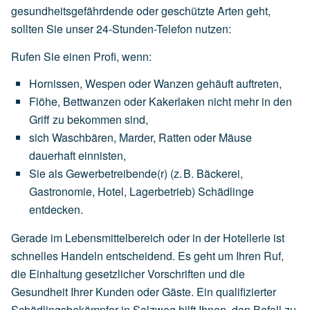
gesundheitsgefährdende oder geschützte Arten geht,
sollten Sie unser 24-Stunden-Telefon nutzen:
Rufen Sie einen Profi, wenn:
Hornissen,
Wespen
oder
Wanzen
gehäuft
auftreten,
Flöhe,
Bettwanzen
oder
Kakerlaken
nicht
mehr
in
den
Griff
zu
bekommen
sind,
sich
Waschbären,
Marder,
Ratten
oder
Mäuse
dauerhaft
einnisten,
Sie
als
Gewerbetreibende(r)
(z.
B.
Bäckerei,
Gastronomie,
Hotel,
Lagerbetrieb)
Schädlinge
entdecken.
Gerade im Lebensmittelbereich oder in der Hotellerie ist
schnelles Handeln entscheidend. Es geht um Ihren Ruf,
die Einhaltung gesetzlicher Vorschriften und die
Gesundheit Ihrer Kunden oder Gäste. Ein qualifizierter
Schädlingsbekämpfer in Salzweg hilft Ihnen, den Befall zu