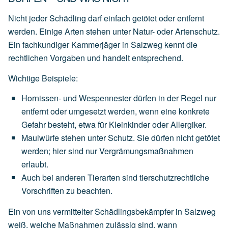
Nicht jeder Schädling darf einfach getötet oder entfernt
werden. Einige Arten stehen unter Natur- oder Artenschutz.
Ein fachkundiger Kammerjäger in Salzweg kennt die
rechtlichen Vorgaben und handelt entsprechend.
Wichtige Beispiele:
Hornissen- und Wespennester
dürfen
in
der
Regel
nur
entfernt
oder
umgesetzt
werden,
wenn
eine
konkrete
Gefahr
besteht,
etwa
für
Kleinkinder
oder
Allergiker.
Maulwürfe
stehen
unter
Schutz.
Sie
dürfen
nicht
getötet
werden;
hier
sind
nur
Vergrämungsmaßnahmen
erlaubt.
Auch
bei
anderen
Tierarten
sind
tierschutzrechtliche
Vorschriften
zu
beachten.
Ein von uns vermittelter Schädlingsbekämpfer in Salzweg
weiß, welche Maßnahmen zulässig sind, wann