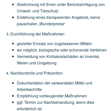
Abstimmung
mit
Ihnen
unter
Berücksichtigung
von
Umwelt-
und
Tierschutz
Erstellung
eines
transparenten
Angebots,
keine
pauschalen
„Wunderpreise“
Durchführung der Maßnahmen
gezielter
Einsatz
von
zugelassenen
Mitteln
wo
möglich,
biologische
oder
schonende
Verfahren
Vermeidung
von
Kollateralschäden
an
Inventar,
Waren
und
Umgebung
Nachkontrolle und Prävention
Dokumentation
der
verwendeten
Mittel
und
Arbeitsschritte
Empfehlung
vorbeugender
Maßnahmen
ggf.
Termin
zur
Nachbehandlung,
wenn
dies
erforderlich
ist