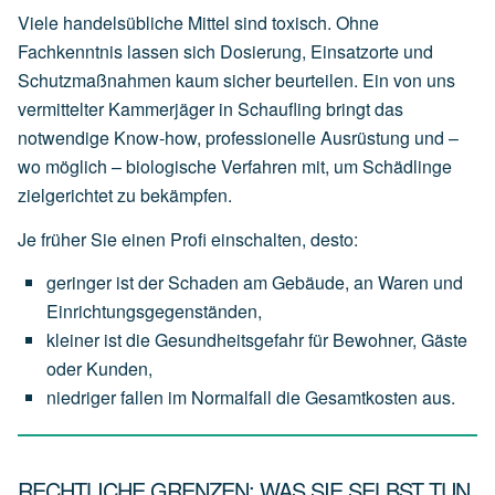
Viele handelsübliche Mittel sind toxisch. Ohne
Fachkenntnis lassen sich Dosierung, Einsatzorte und
Schutzmaßnahmen kaum sicher beurteilen. Ein von uns
vermittelter Kammerjäger in Schaufling bringt das
notwendige Know-how, professionelle Ausrüstung und –
wo möglich – biologische Verfahren mit, um Schädlinge
zielgerichtet zu bekämpfen.
Je früher Sie einen Profi einschalten, desto:
geringer
ist
der
Schaden
am
Gebäude,
an
Waren
und
Einrichtungsgegenständen,
kleiner
ist
die
Gesundheitsgefahr
für
Bewohner,
Gäste
oder
Kunden,
niedriger
fallen
im
Normalfall
die
Gesamtkosten
aus.
RECHTLICHE GRENZEN: WAS SIE SELBST TUN