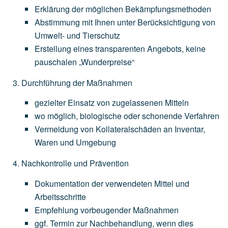
Erklärung
der
möglichen
Bekämpfungsmethoden
Abstimmung
mit
Ihnen
unter
Berücksichtigung
von
Umwelt-
und
Tierschutz
Erstellung
eines
transparenten
Angebots,
keine
pauschalen
„Wunderpreise“
Durchführung der Maßnahmen
gezielter
Einsatz
von
zugelassenen
Mitteln
wo
möglich,
biologische
oder
schonende
Verfahren
Vermeidung
von
Kollateralschäden
an
Inventar,
Waren
und
Umgebung
Nachkontrolle und Prävention
Dokumentation
der
verwendeten
Mittel
und
Arbeitsschritte
Empfehlung
vorbeugender
Maßnahmen
ggf.
Termin
zur
Nachbehandlung,
wenn
dies