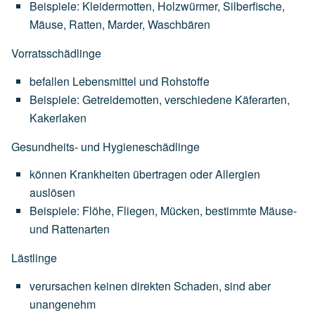
Beispiele:
Kleidermotten,
Holzwürmer,
Silberfische,
Mäuse,
Ratten,
Marder,
Waschbären
Vorratsschädlinge
befallen
Lebensmittel
und
Rohstoffe
Beispiele:
Getreidemotten,
verschiedene
Käferarten,
Kakerlaken
Gesundheits- und Hygieneschädlinge
können
Krankheiten
übertragen
oder
Allergien
auslösen
Beispiele:
Flöhe,
Fliegen,
Mücken,
bestimmte
Mäuse-
und
Rattenarten
Lästlinge
verursachen
keinen
direkten
Schaden,
sind
aber
unangenehm