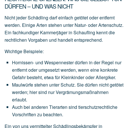
DÜRFEN – UND WAS NICHT
Nicht jeder Schädling darf einfach getötet oder entfernt
werden. Einige Arten stehen unter Natur- oder Artenschutz.
Ein fachkundiger Kammerjäger in Schaufling kennt die
rechtlichen Vorgaben und handelt entsprechend.
Wichtige Beispiele:
Hornissen- und Wespennester
dürfen
in
der
Regel
nur
entfernt
oder
umgesetzt
werden,
wenn
eine
konkrete
Gefahr
besteht,
etwa
für
Kleinkinder
oder
Allergiker.
Maulwürfe
stehen
unter
Schutz.
Sie
dürfen
nicht
getötet
werden;
hier
sind
nur
Vergrämungsmaßnahmen
erlaubt.
Auch
bei
anderen
Tierarten
sind
tierschutzrechtliche
Vorschriften
zu
beachten.
Ein von uns vermittelter Schädlingsbekämpfer in