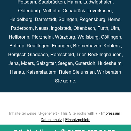
Potsdam
⁠,
Saarbrücken
⁠⁠,
Hamm
⁠,
Ludwigshafen
⁠,
Oldenburg
⁠,
Mülheim
⁠,
Osnabrück
⁠⁠,
Leverkusen
⁠,
Heidelberg
⁠,
Darmstadt
⁠⁠,
Solingen⁠
,
Regensburg
⁠,
Herne
⁠⁠,
Paderborn
⁠,
Neuss
⁠,
Ingolstadt
⁠,
Offenbach
,
Fürth
⁠⁠,
Ulm
⁠⁠,
Heilbronn
⁠,
Pforzheim⁠
,
Würzburg⁠
,
Wolfsburg
⁠⁠,
Göttingen
⁠,
Bottrop
⁠,
Reutlingen
⁠,
Erlangen
⁠⁠,
Bremerhaven
⁠,
Koblenz
⁠,
Bergisch Gladbach⁠
,
Remscheid
⁠⁠,
Trier⁠⁠
, Recklinghausen⁠,
Jena
⁠⁠,
Moers
⁠⁠,
Salzgitter
⁠⁠,
Siegen
⁠⁠,
Gütersloh
⁠,
Hildesheim
⁠⁠,
Hanau
⁠,
Kaiserslautern
⁠⁠. Rufen Sie uns an. Wir beraten
Sie gerne.
Inhalte teilweise KI-generiert - This Site rocks with ♥ -
Impressum
|
Datenschutz
|
Einsatzgebiete