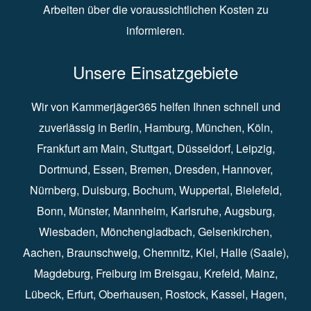
Arbeiten über die voraussichtlichen Kosten zu
informieren.
Unsere Einsatzgebiete
Wir von Kammerjäger365 helfen Ihnen schnell und
zuverlässig in
Berlin
⁠,
Hamburg
⁠,
München
,
Köln
⁠,
Frankfurt am Main
⁠,
Stuttgart
⁠,
Düsseldorf⁠
,
Leipzig
⁠,
Dortmund⁠
,
Essen
⁠,
Bremen⁠
,
Dresden
⁠,
Hannover
⁠,
Nürnberg
⁠,
Duisburg
⁠⁠,
Bochum
⁠,
Wuppertal
⁠⁠,
Bielefeld
⁠⁠,
Bonn
⁠⁠,
Münster⁠⁠
,
Mannheim⁠
,
Karlsruhe
⁠,
Augsburg
⁠,
Wiesbaden
⁠⁠,
Mönchengladbach
⁠,
Gelsenkirchen⁠⁠
,
Aachen
⁠⁠,
Braunschweig
⁠,
Chemnitz
⁠⁠,
Kiel
⁠,
Halle (Saale)⁠⁠
,
Magdeburg⁠
,
Freiburg im Breisgau
⁠⁠,
Krefeld
⁠⁠,
Mainz
⁠⁠,
Lübeck⁠
,
Erfurt
⁠,
Oberhausen
⁠⁠,
Rostock
⁠⁠, Kassel⁠⁠,
Hagen
⁠,