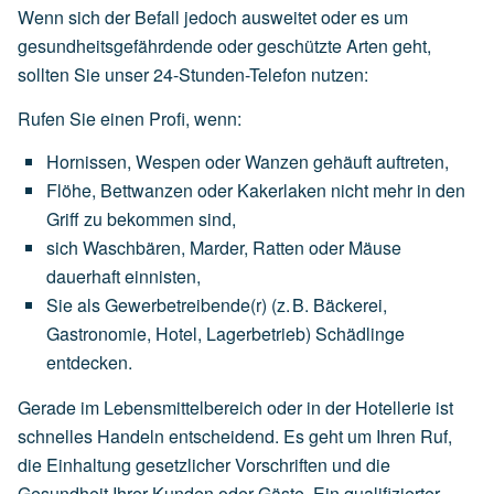
Wenn sich der Befall jedoch ausweitet oder es um
gesundheitsgefährdende oder geschützte Arten geht,
sollten Sie unser 24-Stunden-Telefon nutzen:
Rufen Sie einen Profi, wenn:
Hornissen,
Wespen
oder
Wanzen
gehäuft
auftreten,
Flöhe,
Bettwanzen
oder
Kakerlaken
nicht
mehr
in
den
Griff
zu
bekommen
sind,
sich
Waschbären,
Marder,
Ratten
oder
Mäuse
dauerhaft
einnisten,
Sie
als
Gewerbetreibende(r)
(z.
B.
Bäckerei,
Gastronomie,
Hotel,
Lagerbetrieb)
Schädlinge
entdecken.
Gerade im Lebensmittelbereich oder in der Hotellerie ist
schnelles Handeln entscheidend. Es geht um Ihren Ruf,
die Einhaltung gesetzlicher Vorschriften und die
Gesundheit Ihrer Kunden oder Gäste. Ein qualifizierter