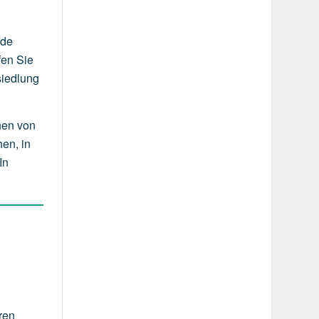
.de
fen Sie
siedlung
hen von
en, in
In
ren