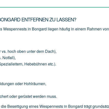
 BONGARD ENTFERNEN ZU LASSEN?
nes Wespennests in Bongard liegen häufig in einem Rahmen vo
r
vs.
hoch
oben
unter
dem
Dach),
.
Notfall),
Spezialleitern,
Hebebühnen
etc.).
eidungen
oder
Hohlräumen,
chert
oder
gerüstet
werden
muss.
für die Beseitigung eines Wespennests in Bongard trägt grundsätz