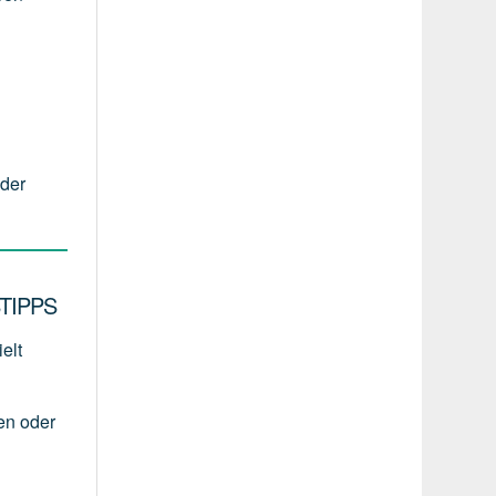
oder
TIPPS
elt
en
oder