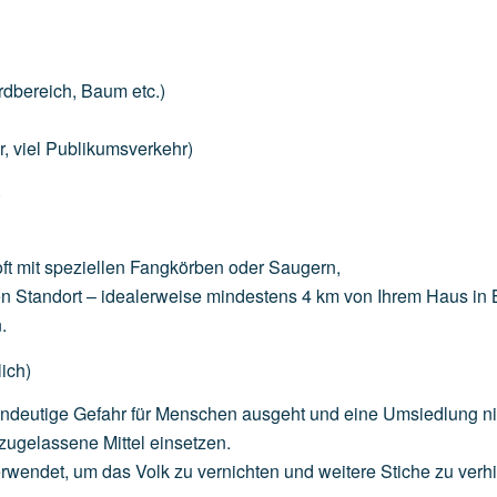
rdbereich,
Baum
etc.)
r,
viel
Publikumsverkehr)
)
ft
mit
speziellen
Fangkörben
oder
Saugern,
en
Standort
–
idealerweise
mindestens
4
km
von
Ihrem
Haus
in
.
ich)
indeutige
Gefahr
für
Menschen
ausgeht
und
eine
Umsiedlung
n
zugelassene
Mittel
einsetzen.
rwendet,
um
das
Volk
zu
vernichten
und
weitere
Stiche
zu
verh