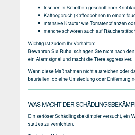
frischer,
in
Scheiben
geschnittener
Knobla
Kaffeegeruch
(Kaffeebohnen
in
einem
feu
intensive
Kräuter
wie
Tomatenpflanzen
od
manche
schwören
auch
auf
Räucherstäbc
Wichtig ist zudem Ihr Verhalten:
Bewahren Sie Ruhe, schlagen Sie nicht nach den 
ein Alarmsignal und macht die Tiere aggressiver.
Wenn diese Maßnahmen nicht ausreichen oder das We
beurteilen, ob eine Umsiedlung oder Entfernung n
WAS MACHT DER SCHÄDLINGSBEKÄMPF
Ein seriöser Schädlingsbekämpfer versucht, ein 
statt es zu vernichten.