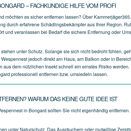
ONGARD – FACHKUNDIGE HILFE VOM PROFI
nd möchten es sicher entfernen lassen? Über Kammerjäger365
zung durch erfahrene Schädlingsbekämpfer aus Ihrer Region. Ru
r Ort und veranlassen bei Bedarf die sichere Entfernung oder Um
stehen unter Schutz. Solange sie sich nicht bedroht fühlen, ge
s Wespennest jedoch direkt am Haus, am Balkon oder in Bereich
n aus dem nützlichen Insekt schnell ein ernstes Risiko werden. 
gard professionell entfernen bzw. umsiedeln lassen.
FERNEN? WARUM DAS KEINE GUTE IDEE IST
Wespennest in Bongard sollten Sie nicht eigenhändig entfernen.
ehen
unter
Naturschutz.
Das
Ausräuchern
oder
mutwillige
Zerstö