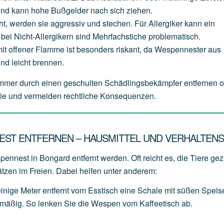
und
kann
hohe
Bußgelder
nach
sich
ziehen.
ht,
werden
sie
aggressiv
und
stechen.
Für
Allergiker
kann
ein
bei
Nicht-Allergikern
sind
Mehrfachstiche
problematisch.
it
offener
Flamme
ist
besonders
riskant,
da
Wespennester
aus
und
leicht
brennen.
mmer durch einen geschulten Schädlingsbekämpfer entfernen 
ilie und vermeiden rechtliche Konsequenzen.
EST ENTFERNEN – HAUSMITTEL UND VERHALTENS
ennest in Bongard entfernt werden. Oft reicht es, die Tiere gezi
ätzen im Freien. Dabei helfen unter anderem:
einige
Meter
entfernt
vom
Esstisch
eine
Schale
mit
süßen
Speis
lmäßig.
So
lenken
Sie
die
Wespen
vom
Kaffeetisch
ab.