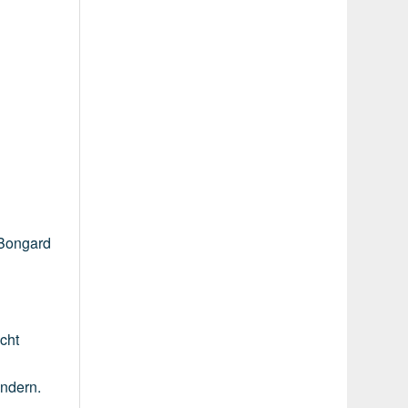
Bongard
icht
indern.