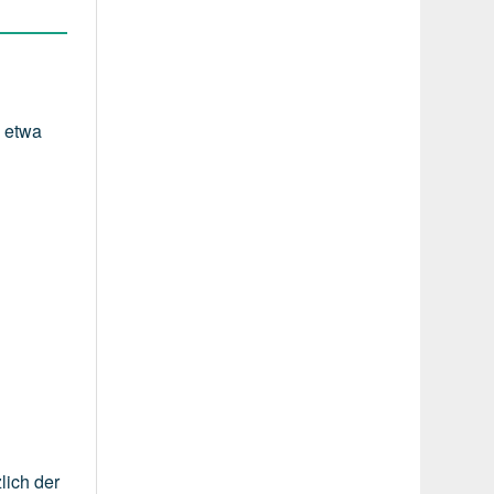
n
etwa
lich der