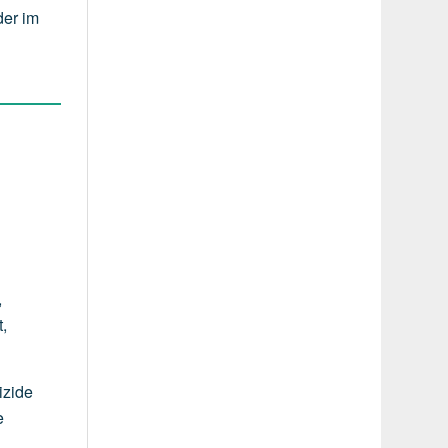
der im
,
t,
izide
e