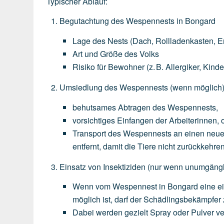
Typischer Ablauf:
Begutachtung des Wespennests in Bongard
Lage
des
Nests
(Dach,
Rollladenkasten,
E
Art
und
Größe
des
Volks
Risiko
für
Bewohner
(z.
B.
Allergiker,
Kinde
Umsiedlung des Wespennests
(wenn
möglich
behutsames
Abtragen
des
Wespennests,
vorsichtiges
Einfangen
der
Arbeiterinnen,
o
Transport
des
Wespennests
an
einen
neu
entfernt,
damit
die
Tiere
nicht
zurückkehren
Einsatz von Insektiziden
(nur
wenn
unumgängl
Wenn
vom
Wespennest
in
Bongard
eine
e
möglich
ist,
darf
der
Schädlingsbekämpfer
Dabei
werden
gezielt
Spray
oder
Pulver
ve