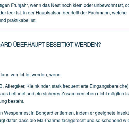
tigen Frühjahr, wenn das Nest noch klein oder unbewohnt ist, o
der leer ist. In der Hauptsaison beurteilt der Fachmann, welche
d praktikabel ist.
GARD ÜBERHAUPT BESEITIGT WERDEN?
dann vernichtet werden, wenn:
B.
Allergiker,
Kleinkinder,
stark
frequentierte
Eingangsbereiche)
Haus
befindet
und
ein
sicheres
Zusammenleben
nicht
möglich
is
ung
besteht.
in Wespennest in Bongard entfernen, indem er geeignete Insekt
sorgt dafür, dass die Maßnahme fachgerecht und so schonend wi