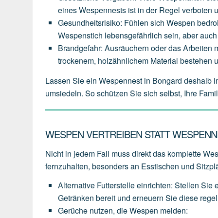
eines
Wespennests
ist
in
der
Regel
verboten
Gesundheitsrisiko
:
Fühlen
sich
Wespen
bedro
Wespenstich
lebensgefährlich
sein,
aber
auch
Brandgefahr
:
Ausräuchern
oder
das
Arbeiten
m
trockenem,
holzähnlichem
Material
bestehen
Lassen Sie ein Wespennest in Bongard deshalb i
umsiedeln. So schützen Sie sich selbst, Ihre Fam
WESPEN VERTREIBEN STATT WESPENN
Nicht in jedem Fall muss direkt das komplette Wesp
fernzuhalten, besonders an Esstischen und Sitzpl
Alternative Futterstelle einrichten
:
Stellen
Sie
Getränken
bereit
und
erneuern
Sie
diese
rege
Gerüche nutzen, die Wespen meiden
: