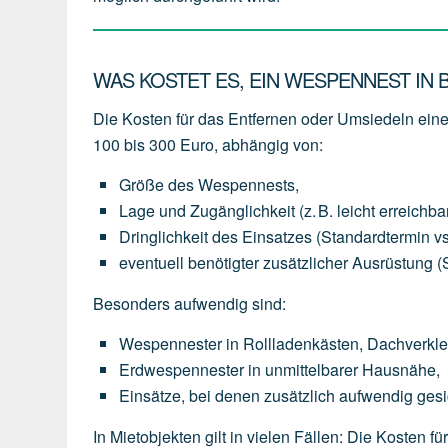
WAS KOSTET ES, EIN WESPENNEST IN
Die Kosten für das Entfernen oder Umsiedeln ei
100 bis 300 Euro
, abhängig von:
Größe des Wespennests
,
Lage und Zugänglichkeit
(z.
B.
leicht
erreichba
Dringlichkeit des Einsatzes
(Standardtermin
vs
eventuell
benötigter
zusätzlicher Ausrüstung
(
Besonders aufwendig sind:
Wespennester
in
Rollladenkästen,
Dachverkl
Erdwespennester
in
unmittelbarer
Hausnähe,
Einsätze,
bei
denen
zusätzlich
aufwendig
gesi
In Mietobjekten gilt in vielen Fällen: Die Kosten 