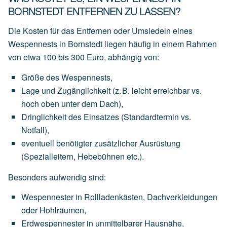
BORNSTEDT ENTFERNEN ZU LASSEN?
Die Kosten für das Entfernen oder Umsiedeln eines
Wespennests in Bornstedt liegen häufig in einem Rahmen
von
etwa 100 bis 300 Euro
, abhängig von:
Größe des Wespennests
,
Lage und Zugänglichkeit
(z.
B.
leicht
erreichbar
vs.
hoch
oben
unter
dem
Dach),
Dringlichkeit des Einsatzes
(Standardtermin
vs.
Notfall),
eventuell
benötigter
zusätzlicher Ausrüstung
(Spezialleitern,
Hebebühnen
etc.).
Besonders aufwendig sind:
Wespennester
in
Rollladenkästen,
Dachverkleidungen
oder
Hohlräumen,
Erdwespennester
in
unmittelbarer
Hausnähe,