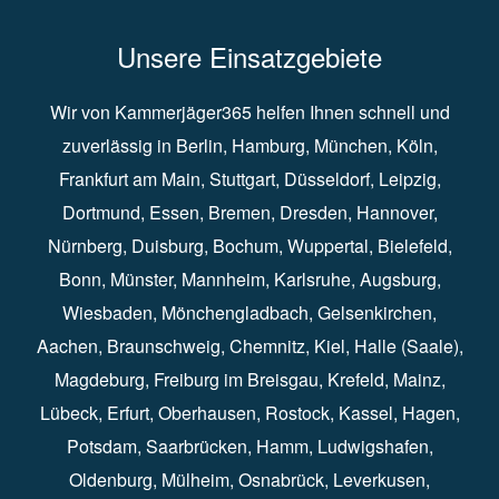
Unsere Einsatzgebiete
Wir von Kammerjäger365 helfen Ihnen schnell und
zuverlässig in
Berlin
⁠,
Hamburg
⁠,
München
,
Köln
⁠,
Frankfurt am Main
⁠,
Stuttgart
⁠,
Düsseldorf⁠
,
Leipzig
⁠,
Dortmund⁠
,
Essen
⁠,
Bremen⁠
,
Dresden
⁠,
Hannover
⁠,
Nürnberg
⁠,
Duisburg
⁠⁠,
Bochum
⁠,
Wuppertal
⁠⁠,
Bielefeld
⁠⁠,
Bonn
⁠⁠,
Münster⁠⁠
,
Mannheim⁠
,
Karlsruhe
⁠,
Augsburg
⁠,
Wiesbaden
⁠⁠,
Mönchengladbach
⁠,
Gelsenkirchen⁠⁠
,
Aachen
⁠⁠,
Braunschweig
⁠,
Chemnitz
⁠⁠,
Kiel
⁠,
Halle (Saale)⁠⁠
,
Magdeburg⁠
,
Freiburg im Breisgau
⁠⁠,
Krefeld
⁠⁠,
Mainz
⁠⁠,
Lübeck⁠
,
Erfurt
⁠,
Oberhausen
⁠⁠,
Rostock
⁠⁠, Kassel⁠⁠,
Hagen
⁠,
Potsdam
⁠,
Saarbrücken
⁠⁠,
Hamm
⁠,
Ludwigshafen
⁠,
Oldenburg
⁠,
Mülheim
⁠,
Osnabrück
⁠⁠,
Leverkusen
⁠,