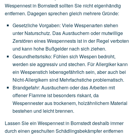
Wespennest in Bornstedt sollten Sie nicht eigenhändig
entfernen. Dagegen sprechen gleich mehrere Gründe:
Gesetzliche Vorgaben
:
Viele
Wespenarten
stehen
unter
Naturschutz.
Das
Ausräuchern
oder
mutwillige
Zerstören
eines
Wespennests
ist
in
der
Regel
verboten
und
kann
hohe
Bußgelder
nach
sich
ziehen.
Gesundheitsrisiko
:
Fühlen
sich
Wespen
bedroht,
werden
sie
aggressiv
und
stechen.
Für
Allergiker
kann
ein
Wespenstich
lebensgefährlich
sein,
aber
auch
bei
Nicht-Allergikern
sind
Mehrfachstiche
problematisch.
Brandgefahr
:
Ausräuchern
oder
das
Arbeiten
mit
offener
Flamme
ist
besonders
riskant,
da
Wespennester
aus
trockenem,
holzähnlichem
Material
bestehen
und
leicht
brennen.
Lassen Sie ein Wespennest in Bornstedt deshalb immer
durch einen geschulten Schädlingsbekämpfer entfernen