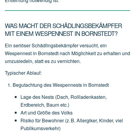
Entfernung notwendig ist.
WAS MACHT DER SCHÄDLINGSBEKÄMPFER
MIT EINEM WESPENNEST IN BORNSTEDT?
Ein seriöser Schädlingsbekämpfer versucht, ein
Wespennest in Bornstedt nach Möglichkeit zu erhalten und
umzusiedeln
, statt es zu vernichten.
Typischer Ablauf:
Begutachtung des Wespennests in Bornstedt
Lage
des
Nests
(Dach,
Rollladenkasten,
Erdbereich,
Baum
etc.)
Art
und
Größe
des
Volks
Risiko
für
Bewohner
(z.
B.
Allergiker,
Kinder,
viel
Publikumsverkehr)