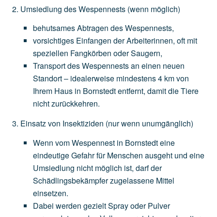
Umsiedlung des Wespennests
(wenn
möglich)
behutsames
Abtragen
des
Wespennests,
vorsichtiges
Einfangen
der
Arbeiterinnen,
oft
mit
speziellen
Fangkörben
oder
Saugern,
Transport
des
Wespennests
an
einen
neuen
Standort
–
idealerweise
mindestens
4
km
von
Ihrem
Haus
in
Bornstedt
entfernt,
damit
die
Tiere
nicht
zurückkehren.
Einsatz von Insektiziden
(nur
wenn
unumgänglich)
Wenn
vom
Wespennest
in
Bornstedt
eine
eindeutige
Gefahr
für
Menschen
ausgeht
und
eine
Umsiedlung
nicht
möglich
ist,
darf
der
Schädlingsbekämpfer
zugelassene
Mittel
einsetzen.
Dabei
werden
gezielt
Spray
oder
Pulver