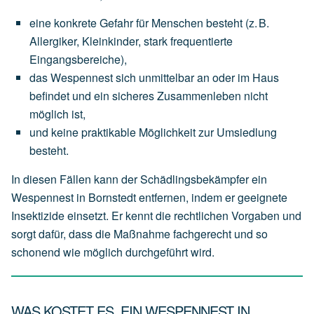
eine
konkrete Gefahr für Menschen
besteht
(z.
B.
Allergiker,
Kleinkinder,
stark
frequentierte
Eingangsbereiche),
das
Wespennest
sich
unmittelbar an oder im Haus
befindet
und
ein
sicheres
Zusammenleben
nicht
möglich
ist,
und
keine
praktikable
Möglichkeit
zur
Umsiedlung
besteht.
In diesen Fällen kann der Schädlingsbekämpfer ein
Wespennest in Bornstedt entfernen, indem er geeignete
Insektizide einsetzt. Er kennt die rechtlichen Vorgaben und
sorgt dafür, dass die Maßnahme fachgerecht und so
schonend wie möglich durchgeführt wird.
WAS KOSTET ES, EIN WESPENNEST IN