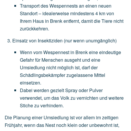
Transport
des
Wespennests
an
einen
neuen
Standort
–
idealerweise
mindestens
4
km
von
Ihrem
Haus
in
Brenk
entfernt,
damit
die
Tiere
nicht
zurückkehren.
Einsatz von Insektiziden
(nur
wenn
unumgänglich)
Wenn
vom
Wespennest
in
Brenk
eine
eindeutige
Gefahr
für
Menschen
ausgeht
und
eine
Umsiedlung
nicht
möglich
ist,
darf
der
Schädlingsbekämpfer
zugelassene
Mittel
einsetzen.
Dabei
werden
gezielt
Spray
oder
Pulver
verwendet,
um
das
Volk
zu
vernichten
und
weitere
Stiche
zu
verhindern.
Die Planung einer Umsiedlung ist vor allem im zeitigen
Frühjahr, wenn das Nest noch klein oder unbewohnt ist,