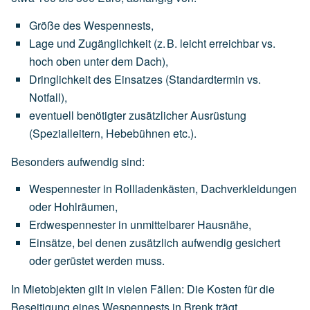
Größe des Wespennests
,
Lage und Zugänglichkeit
(z.
B.
leicht
erreichbar
vs.
hoch
oben
unter
dem
Dach),
Dringlichkeit des Einsatzes
(Standardtermin
vs.
Notfall),
eventuell
benötigter
zusätzlicher Ausrüstung
(Spezialleitern,
Hebebühnen
etc.).
Besonders aufwendig sind:
Wespennester
in
Rollladenkästen,
Dachverkleidungen
oder
Hohlräumen,
Erdwespennester
in
unmittelbarer
Hausnähe,
Einsätze,
bei
denen
zusätzlich
aufwendig
gesichert
oder
gerüstet
werden
muss.
In Mietobjekten gilt in vielen Fällen: Die Kosten für die
Beseitigung eines Wespennests in Brenk trägt