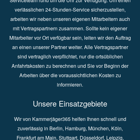
Serviceteam rund um die Uhr zur Verfügung. Um einen
verlässlichen 24-Stunden-Service sicherzustellen,
arbeiten wir neben unseren eigenen Mitarbeitern auch
mit Vertragspartnern zusammen. Sollte kein eigener
Mitarbeiter vor Ort verfügbar sein, leiten wir den Auftrag
an einen unserer Partner weiter. Alle Vertragspartner
sind vertraglich verpflichtet, nur die ortsüblichen
Anfahrtskosten zu berechnen und Sie vor Beginn der
Arbeiten über die voraussichtlichen Kosten zu
informieren.
Unsere Einsatzgebiete
Wir von Kammerjäger365 helfen Ihnen schnell und
zuverlässig in
Berlin
⁠,
Hamburg
⁠,
München
,
Köln
⁠,
Frankfurt am Main
⁠,
Stuttgart
⁠,
Düsseldorf⁠
,
Leipzig
⁠,