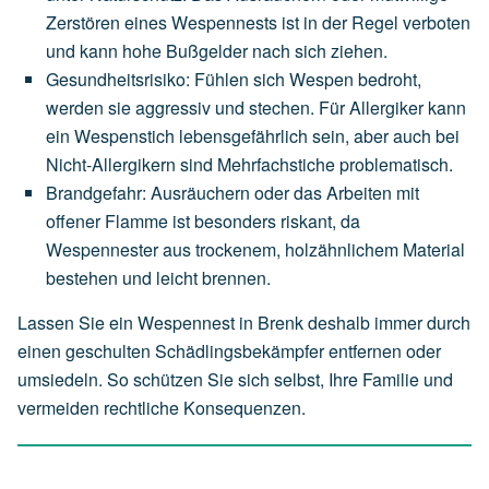
Zerstören
eines
Wespennests
ist
in
der
Regel
verboten
und
kann
hohe
Bußgelder
nach
sich
ziehen.
Gesundheitsrisiko
:
Fühlen
sich
Wespen
bedroht,
werden
sie
aggressiv
und
stechen.
Für
Allergiker
kann
ein
Wespenstich
lebensgefährlich
sein,
aber
auch
bei
Nicht-Allergikern
sind
Mehrfachstiche
problematisch.
Brandgefahr
:
Ausräuchern
oder
das
Arbeiten
mit
offener
Flamme
ist
besonders
riskant,
da
Wespennester
aus
trockenem,
holzähnlichem
Material
bestehen
und
leicht
brennen.
Lassen Sie ein Wespennest in Brenk deshalb immer durch
einen geschulten Schädlingsbekämpfer entfernen oder
umsiedeln. So schützen Sie sich selbst, Ihre Familie und
vermeiden rechtliche Konsequenzen.