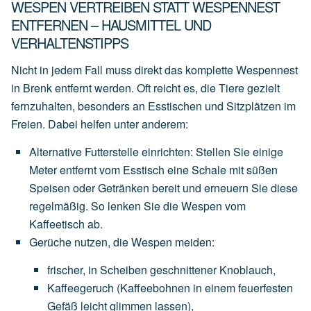
WESPEN VERTREIBEN STATT WESPENNEST
ENTFERNEN – HAUSMITTEL UND
VERHALTENSTIPPS
Nicht in jedem Fall muss direkt das komplette Wespennest
in Brenk entfernt werden. Oft reicht es, die Tiere gezielt
fernzuhalten, besonders an Esstischen und Sitzplätzen im
Freien. Dabei helfen unter anderem:
Alternative Futterstelle einrichten
:
Stellen
Sie
einige
Meter
entfernt
vom
Esstisch
eine
Schale
mit
süßen
Speisen
oder
Getränken
bereit
und
erneuern
Sie
diese
regelmäßig.
So
lenken
Sie
die
Wespen
vom
Kaffeetisch
ab.
Gerüche nutzen, die Wespen meiden
:
frischer,
in
Scheiben
geschnittener
Knoblauch
,
Kaffeegeruch
(Kaffeebohnen
in
einem
feuerfesten
Gefäß
leicht
glimmen
lassen),