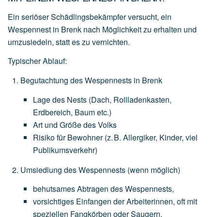
Ein seriöser Schädlingsbekämpfer versucht, ein
Wespennest in Brenk nach Möglichkeit zu erhalten und
umzusiedeln
, statt es zu vernichten.
Typischer Ablauf:
Begutachtung des Wespennests in Brenk
Lage
des
Nests
(Dach,
Rollladenkasten,
Erdbereich,
Baum
etc.)
Art
und
Größe
des
Volks
Risiko
für
Bewohner
(z.
B.
Allergiker,
Kinder,
viel
Publikumsverkehr)
Umsiedlung des Wespennests
(wenn
möglich)
behutsames
Abtragen
des
Wespennests,
vorsichtiges
Einfangen
der
Arbeiterinnen,
oft
mit
speziellen
Fangkörben
oder
Saugern,