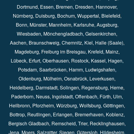
Dortmund⁠
,
Essen
⁠,
Bremen⁠
,
Dresden
⁠,
Hannover
⁠,
Nürnberg
⁠,
Duisburg
⁠⁠,
Bochum
⁠,
Wuppertal
⁠⁠,
Bielefeld
⁠⁠,
Bonn
⁠⁠,
Münster⁠⁠
,
Mannheim⁠
,
Karlsruhe
⁠,
Augsburg
⁠,
Wiesbaden
⁠⁠,
Mönchengladbach
⁠,
Gelsenkirchen⁠⁠
,
Aachen
⁠⁠,
Braunschweig
⁠,
Chemnitz
⁠⁠,
Kiel
⁠,
Halle (Saale)⁠⁠
,
Magdeburg⁠
,
Freiburg im Breisgau
⁠⁠,
Krefeld
⁠⁠,
Mainz
⁠⁠,
Lübeck⁠
,
Erfurt
⁠,
Oberhausen
⁠⁠,
Rostock
⁠⁠, Kassel⁠⁠,
Hagen
⁠,
Potsdam
⁠,
Saarbrücken
⁠⁠,
Hamm
⁠,
Ludwigshafen
⁠,
Oldenburg
⁠,
Mülheim
⁠,
Osnabrück
⁠⁠,
Leverkusen
⁠,
Heidelberg
⁠,
Darmstadt
⁠⁠,
Solingen⁠
,
Regensburg
⁠,
Herne
⁠⁠,
Paderborn
⁠,
Neuss
⁠,
Ingolstadt
⁠,
Offenbach
,
Fürth
⁠⁠,
Ulm
⁠⁠,
Heilbronn
⁠,
Pforzheim⁠
,
Würzburg⁠
,
Wolfsburg
⁠⁠,
Göttingen
⁠,
Bottrop
⁠,
Reutlingen
⁠,
Erlangen
⁠⁠,
Bremerhaven
⁠,
Koblenz
⁠,
Bergisch Gladbach⁠
,
Remscheid
⁠⁠,
Trier⁠⁠
, Recklinghausen⁠,
Jena
⁠⁠,
Moers
⁠⁠,
Salzgitter
⁠⁠,
Siegen
⁠⁠,
Gütersloh
⁠,
Hildesheim
⁠⁠,