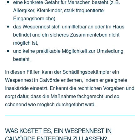
eine
konkrete Gefahr für Menschen
besteht
(z.
B.
Allergiker,
Kleinkinder,
stark
frequentierte
Eingangsbereiche),
das
Wespennest
sich
unmittelbar an oder im Haus
befindet
und
ein
sicheres
Zusammenleben
nicht
möglich
ist,
und
keine
praktikable
Möglichkeit
zur
Umsiedlung
besteht.
In diesen Fällen kann der Schädlingsbekämpfer ein
Wespennest in Calvörde entfernen, indem er geeignete
Insektizide einsetzt. Er kennt die rechtlichen Vorgaben und
sorgt dafür, dass die Maßnahme fachgerecht und so
schonend wie möglich durchgeführt wird.
WAS KOSTET ES, EIN WESPENNEST IN
CALVÖRDE ENTFERNEN ZU LASSEN?