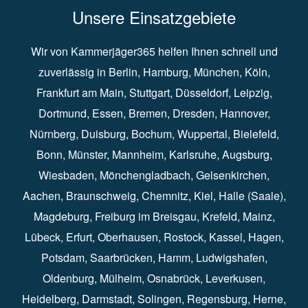
Unsere Einsatzgebiete
Wir von Kammerjäger365 helfen Ihnen schnell und
zuverlässig in
Berlin
⁠,
Hamburg
⁠,
München
,
Köln
⁠,
Frankfurt am Main
⁠,
Stuttgart
⁠,
Düsseldorf⁠
,
Leipzig
⁠,
Dortmund⁠
,
Essen
⁠,
Bremen⁠
,
Dresden
⁠,
Hannover
⁠,
Nürnberg
⁠,
Duisburg
⁠⁠,
Bochum
⁠,
Wuppertal
⁠⁠,
Bielefeld
⁠⁠,
Bonn
⁠⁠,
Münster⁠⁠
,
Mannheim⁠
,
Karlsruhe
⁠,
Augsburg
⁠,
Wiesbaden
⁠⁠,
Mönchengladbach
⁠,
Gelsenkirchen⁠⁠
,
Aachen
⁠⁠,
Braunschweig
⁠,
Chemnitz
⁠⁠,
Kiel
⁠,
Halle (Saale)⁠⁠
,
Magdeburg⁠
,
Freiburg im Breisgau
⁠⁠,
Krefeld
⁠⁠,
Mainz
⁠⁠,
Lübeck⁠
,
Erfurt
⁠,
Oberhausen
⁠⁠,
Rostock
⁠⁠, Kassel⁠⁠,
Hagen
⁠,
Potsdam
⁠,
Saarbrücken
⁠⁠,
Hamm
⁠,
Ludwigshafen
⁠,
Oldenburg
⁠,
Mülheim
⁠,
Osnabrück
⁠⁠,
Leverkusen
⁠,
Heidelberg
⁠,
Darmstadt
⁠⁠,
Solingen⁠
,
Regensburg
⁠,
Herne
⁠⁠,