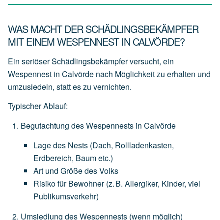
WAS MACHT DER SCHÄDLINGSBEKÄMPFER
MIT EINEM WESPENNEST IN CALVÖRDE?
Ein seriöser Schädlingsbekämpfer versucht, ein
Wespennest in Calvörde nach Möglichkeit zu erhalten und
umzusiedeln
, statt es zu vernichten.
Typischer Ablauf:
Begutachtung des Wespennests in Calvörde
Lage
des
Nests
(Dach,
Rollladenkasten,
Erdbereich,
Baum
etc.)
Art
und
Größe
des
Volks
Risiko
für
Bewohner
(z.
B.
Allergiker,
Kinder,
viel
Publikumsverkehr)
Umsiedlung des Wespennests
(wenn
möglich)