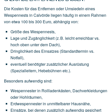
Die Kosten für das Entfernen oder Umsiedeln eines
Wespennests in Calvörde liegen häufig in einem Rahmen
von
etwa 100 bis 300 Euro
, abhängig von:
Größe des Wespennests
,
Lage und Zugänglichkeit
(z.
B.
leicht
erreichbar
vs.
hoch
oben
unter
dem
Dach),
Dringlichkeit des Einsatzes
(Standardtermin
vs.
Notfall),
eventuell
benötigter
zusätzlicher Ausrüstung
(Spezialleitern,
Hebebühnen
etc.).
Besonders aufwendig sind:
Wespennester
in
Rollladenkästen,
Dachverkleidungen
oder
Hohlräumen,
Erdwespennester
in
unmittelbarer
Hausnähe,
Einsätze,
bei
denen
zusätzlich
aufwendig
gesichert