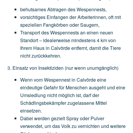
behutsames
Abtragen
des
Wespennests,
vorsichtiges
Einfangen
der
Arbeiterinnen,
oft
mit
speziellen
Fangkörben
oder
Saugern,
Transport
des
Wespennests
an
einen
neuen
Standort
–
idealerweise
mindestens
4
km
von
Ihrem
Haus
in
Calvörde
entfernt,
damit
die
Tiere
nicht
zurückkehren.
Einsatz von Insektiziden
(nur
wenn
unumgänglich)
Wenn
vom
Wespennest
in
Calvörde
eine
eindeutige
Gefahr
für
Menschen
ausgeht
und
eine
Umsiedlung
nicht
möglich
ist,
darf
der
Schädlingsbekämpfer
zugelassene
Mittel
einsetzen.
Dabei
werden
gezielt
Spray
oder
Pulver
verwendet,
um
das
Volk
zu
vernichten
und
weitere