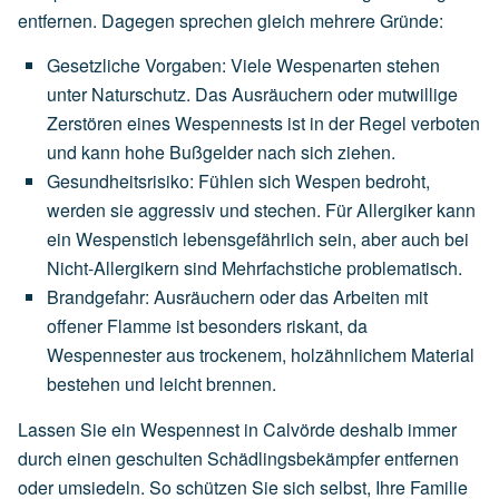
entfernen. Dagegen sprechen gleich mehrere Gründe:
Gesetzliche Vorgaben
:
Viele
Wespenarten
stehen
unter
Naturschutz.
Das
Ausräuchern
oder
mutwillige
Zerstören
eines
Wespennests
ist
in
der
Regel
verboten
und
kann
hohe
Bußgelder
nach
sich
ziehen.
Gesundheitsrisiko
:
Fühlen
sich
Wespen
bedroht,
werden
sie
aggressiv
und
stechen.
Für
Allergiker
kann
ein
Wespenstich
lebensgefährlich
sein,
aber
auch
bei
Nicht-Allergikern
sind
Mehrfachstiche
problematisch.
Brandgefahr
:
Ausräuchern
oder
das
Arbeiten
mit
offener
Flamme
ist
besonders
riskant,
da
Wespennester
aus
trockenem,
holzähnlichem
Material
bestehen
und
leicht
brennen.
Lassen Sie ein Wespennest in Calvörde deshalb immer
durch einen geschulten Schädlingsbekämpfer entfernen
oder umsiedeln. So schützen Sie sich selbst, Ihre Familie