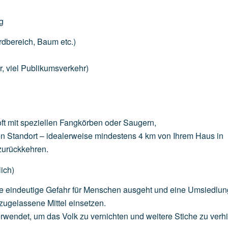
g
rdbereich,
Baum
etc.)
r,
viel
Publikumsverkehr)
)
ft
mit
speziellen
Fangkörben
oder
Saugern,
en
Standort
–
idealerweise
mindestens
4
km
von
Ihrem
Haus
in
zurückkehren.
ich)
e
eindeutige
Gefahr
für
Menschen
ausgeht
und
eine
Umsiedlun
zugelassene
Mittel
einsetzen.
rwendet,
um
das
Volk
zu
vernichten
und
weitere
Stiche
zu
verh