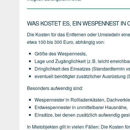
WAS KOSTET ES, EIN WESPENNEST IN
Die Kosten für das Entfernen oder Umsiedeln ei
etwa 100 bis 300 Euro
, abhängig von:
Größe des Wespennests
,
Lage und Zugänglichkeit
(z.
B.
leicht
erreichba
Dringlichkeit des Einsatzes
(Standardtermin
vs
eventuell
benötigter
zusätzlicher Ausrüstung
(
Besonders aufwendig sind:
Wespennester
in
Rollladenkästen,
Dachverkl
Erdwespennester
in
unmittelbarer
Hausnähe,
Einsätze,
bei
denen
zusätzlich
aufwendig
gesi
In Mietobjekten gilt in vielen Fällen: Die Kosten 