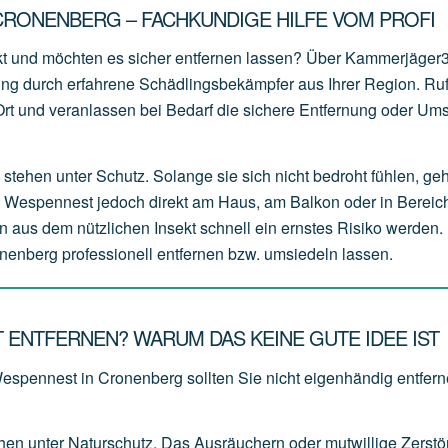
CRONENBERG – FACHKUNDIGE HILFE VOM PROFI
t und möchten es sicher entfernen lassen? Über Kammerjäger
zung durch erfahrene Schädlingsbekämpfer aus Ihrer Region. Ru
r Ort und veranlassen bei Bedarf die sichere Entfernung oder Um
stehen unter Schutz. Solange sie sich nicht bedroht fühlen, ge
s Wespennest jedoch direkt am Haus, am Balkon oder in Bereich
n aus dem nützlichen Insekt schnell ein ernstes Risiko werden. 
nenberg professionell entfernen bzw. umsiedeln lassen.
ENTFERNEN? WARUM DAS KEINE GUTE IDEE IST
Wespennest in Cronenberg sollten Sie nicht eigenhändig entfern
ehen
unter
Naturschutz.
Das
Ausräuchern
oder
mutwillige
Zerstö