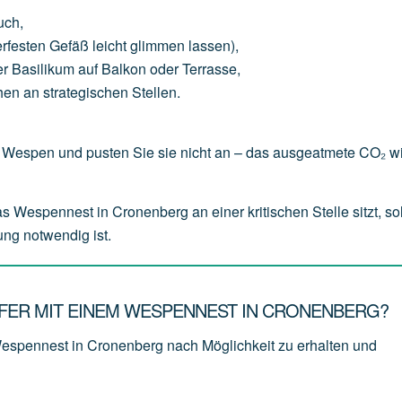
uch
,
erfesten
Gefäß
leicht
glimmen
lassen),
er
Basilikum
auf
Balkon
oder
Terrasse,
hen
an
strategischen
Stellen.
Wespen und pusten Sie sie nicht an – das ausgeatmete CO₂ wi
espennest in Cronenberg an einer kritischen Stelle sitzt, sol
ung notwendig ist.
ER MIT EINEM WESPENNEST IN CRONENBERG?
Wespennest in Cronenberg nach Möglichkeit zu erhalten und