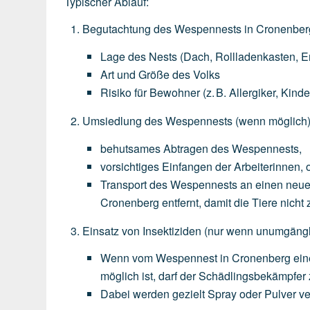
Typischer Ablauf:
Begutachtung des Wespennests in Cronenber
Lage
des
Nests
(Dach,
Rollladenkasten,
E
Art
und
Größe
des
Volks
Risiko
für
Bewohner
(z.
B.
Allergiker,
Kinde
Umsiedlung des Wespennests
(wenn
möglich
behutsames
Abtragen
des
Wespennests,
vorsichtiges
Einfangen
der
Arbeiterinnen,
o
Transport
des
Wespennests
an
einen
neu
Cronenberg
entfernt,
damit
die
Tiere
nicht
Einsatz von Insektiziden
(nur
wenn
unumgängl
Wenn
vom
Wespennest
in
Cronenberg
ein
möglich
ist,
darf
der
Schädlingsbekämpfer
Dabei
werden
gezielt
Spray
oder
Pulver
ve