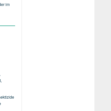
der im
,
t,
ektizide
e