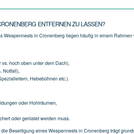
 CRONENBERG ENTFERNEN ZU LASSEN?
nes Wespennests in Cronenberg liegen häufig in einem Rahmen
r
vs.
hoch
oben
unter
dem
Dach),
.
Notfall),
Spezialleitern,
Hebebühnen
etc.).
eidungen
oder
Hohlräumen,
chert
oder
gerüstet
werden
muss.
für die Beseitigung eines Wespennests in Cronenberg trägt grund