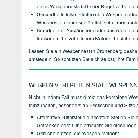
eines
Wespennests
ist
in
der
Regel
verboten
Gesundheitsrisiko
:
Fühlen
sich
Wespen
bedro
Wespenstich
lebensgefährlich
sein,
aber
auch
Brandgefahr
:
Ausräuchern
oder
das
Arbeiten
m
trockenem,
holzähnlichem
Material
bestehen
Lassen Sie ein Wespennest in Cronenberg deshal
umsiedeln. So schützen Sie sich selbst, Ihre Fam
WESPEN VERTREIBEN STATT WESPENN
Nicht in jedem Fall muss direkt das komplette Wesp
fernzuhalten, besonders an Esstischen und Sitzpl
Alternative Futterstelle einrichten
:
Stellen
Sie
Getränken
bereit
und
erneuern
Sie
diese
rege
Gerüche nutzen, die Wespen meiden
: