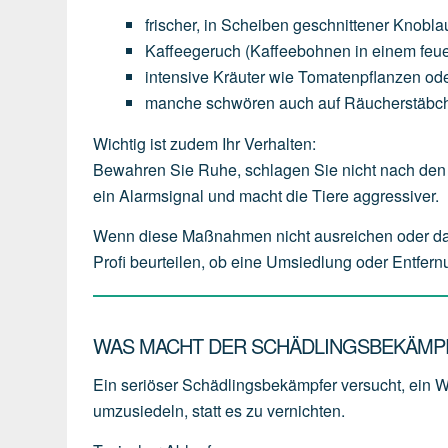
frischer,
in
Scheiben
geschnittener
Knobla
Kaffeegeruch
(Kaffeebohnen
in
einem
feu
intensive
Kräuter
wie
Tomatenpflanzen
od
manche
schwören
auch
auf
Räucherstäbc
Wichtig ist zudem Ihr Verhalten:
Bewahren Sie Ruhe, schlagen Sie nicht nach den 
ein Alarmsignal und macht die Tiere aggressiver.
Wenn diese Maßnahmen nicht ausreichen oder das W
Profi beurteilen, ob eine Umsiedlung oder Entfern
WAS MACHT DER SCHÄDLINGSBEKÄMPF
Ein seriöser Schädlingsbekämpfer versucht, ein 
umzusiedeln
, statt es zu vernichten.