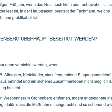
tigen Frühjahr, wenn das Nest noch klein oder unbewohnt ist, o
der leer ist. In der Hauptsaison beurteilt der Fachmann, welche
t und praktikabel ist.
NENBERG ÜBERHAUPT BESEITIGT WERDEN?
nur dann vernichtet werden, wenn:
B.
Allergiker,
Kleinkinder,
stark
frequentierte
Eingangsbereiche)
Haus
befindet
und
ein
sicheres
Zusammenleben
nicht
möglich
is
ung
besteht.
in Wespennest in Cronenberg entfernen, indem er geeignete Ins
sorgt dafür, dass die Maßnahme fachgerecht und so schonend wi