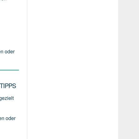
en oder
TIPPS
gezielt
en
oder