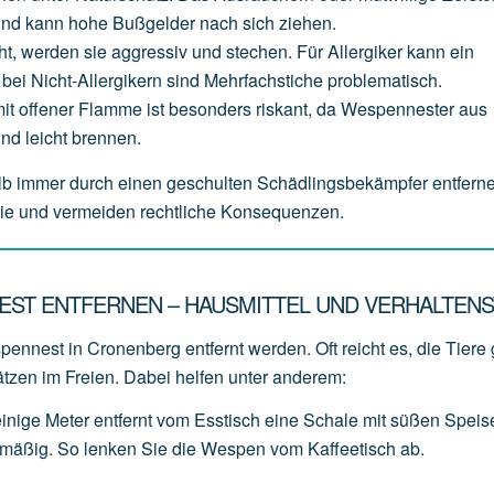
und
kann
hohe
Bußgelder
nach
sich
ziehen.
ht,
werden
sie
aggressiv
und
stechen.
Für
Allergiker
kann
ein
bei
Nicht-Allergikern
sind
Mehrfachstiche
problematisch.
it
offener
Flamme
ist
besonders
riskant,
da
Wespennester
aus
und
leicht
brennen.
b immer durch einen geschulten Schädlingsbekämpfer entfern
ilie und vermeiden rechtliche Konsequenzen.
EST ENTFERNEN – HAUSMITTEL UND VERHALTENS
ennest in Cronenberg entfernt werden. Oft reicht es, die Tiere 
ätzen im Freien. Dabei helfen unter anderem:
einige
Meter
entfernt
vom
Esstisch
eine
Schale
mit
süßen
Speis
lmäßig.
So
lenken
Sie
die
Wespen
vom
Kaffeetisch
ab.