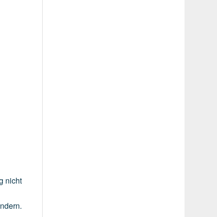
g
nicht
indern.