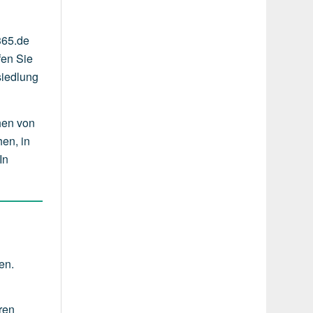
365.de
fen Sie
siedlung
hen von
en, in
In
en.
ren