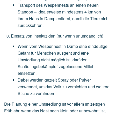
Transport
des
Wespennests
an
einen
neuen
Standort
–
idealerweise
mindestens
4
km
von
Ihrem
Haus
in
Damp
entfernt,
damit
die
Tiere
nicht
zurückkehren.
Einsatz von Insektiziden
(nur
wenn
unumgänglich)
Wenn
vom
Wespennest
in
Damp
eine
eindeutige
Gefahr
für
Menschen
ausgeht
und
eine
Umsiedlung
nicht
möglich
ist,
darf
der
Schädlingsbekämpfer
zugelassene
Mittel
einsetzen.
Dabei
werden
gezielt
Spray
oder
Pulver
verwendet,
um
das
Volk
zu
vernichten
und
weitere
Stiche
zu
verhindern.
Die Planung einer Umsiedlung ist vor allem im zeitigen
Frühjahr, wenn das Nest noch klein oder unbewohnt ist,