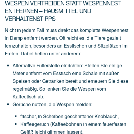
WESPEN VERTREIBEN STATT WESPENNEST
ENTFERNEN – HAUSMITTEL UND
VERHALTENSTIPPS
Nicht in jedem Fall muss direkt das komplette Wespennest
in Damp entfernt werden. Oft reicht es, die Tiere gezielt
fernzuhalten, besonders an Esstischen und Sitzplätzen im
Freien. Dabei helfen unter anderem:
Alternative Futterstelle einrichten
:
Stellen
Sie
einige
Meter
entfernt
vom
Esstisch
eine
Schale
mit
süßen
Speisen
oder
Getränken
bereit
und
erneuern
Sie
diese
regelmäßig.
So
lenken
Sie
die
Wespen
vom
Kaffeetisch
ab.
Gerüche nutzen, die Wespen meiden
:
frischer,
in
Scheiben
geschnittener
Knoblauch
,
Kaffeegeruch
(Kaffeebohnen
in
einem
feuerfesten
Gefäß
leicht
glimmen
lassen),