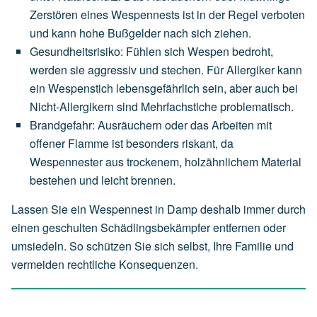
Zerstören
eines
Wespennests
ist
in
der
Regel
verboten
und
kann
hohe
Bußgelder
nach
sich
ziehen.
Gesundheitsrisiko
:
Fühlen
sich
Wespen
bedroht,
werden
sie
aggressiv
und
stechen.
Für
Allergiker
kann
ein
Wespenstich
lebensgefährlich
sein,
aber
auch
bei
Nicht-Allergikern
sind
Mehrfachstiche
problematisch.
Brandgefahr
:
Ausräuchern
oder
das
Arbeiten
mit
offener
Flamme
ist
besonders
riskant,
da
Wespennester
aus
trockenem,
holzähnlichem
Material
bestehen
und
leicht
brennen.
Lassen Sie ein Wespennest in Damp deshalb immer durch
einen geschulten Schädlingsbekämpfer entfernen oder
umsiedeln. So schützen Sie sich selbst, Ihre Familie und
vermeiden rechtliche Konsequenzen.