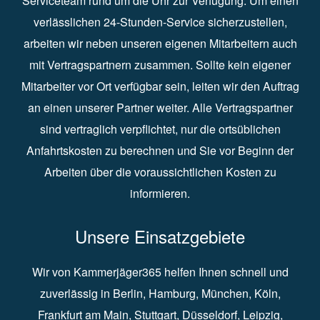
Serviceteam rund um die Uhr zur Verfügung. Um einen
verlässlichen 24-Stunden-Service sicherzustellen,
arbeiten wir neben unseren eigenen Mitarbeitern auch
mit Vertragspartnern zusammen. Sollte kein eigener
Mitarbeiter vor Ort verfügbar sein, leiten wir den Auftrag
an einen unserer Partner weiter. Alle Vertragspartner
sind vertraglich verpflichtet, nur die ortsüblichen
Anfahrtskosten zu berechnen und Sie vor Beginn der
Arbeiten über die voraussichtlichen Kosten zu
informieren.
Unsere Einsatzgebiete
Wir von Kammerjäger365 helfen Ihnen schnell und
zuverlässig in
Berlin
⁠,
Hamburg
⁠,
München
,
Köln
⁠,
Frankfurt am Main
⁠,
Stuttgart
⁠,
Düsseldorf⁠
,
Leipzig
⁠,