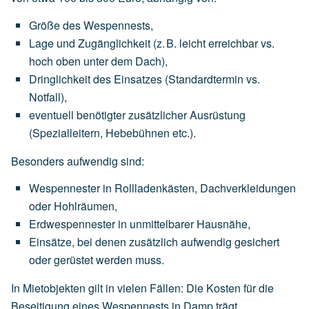
Größe des Wespennests
,
Lage und Zugänglichkeit
(z.
B.
leicht
erreichbar
vs.
hoch
oben
unter
dem
Dach),
Dringlichkeit des Einsatzes
(Standardtermin
vs.
Notfall),
eventuell
benötigter
zusätzlicher Ausrüstung
(Spezialleitern,
Hebebühnen
etc.).
Besonders aufwendig sind:
Wespennester
in
Rollladenkästen,
Dachverkleidungen
oder
Hohlräumen,
Erdwespennester
in
unmittelbarer
Hausnähe,
Einsätze,
bei
denen
zusätzlich
aufwendig
gesichert
oder
gerüstet
werden
muss.
In Mietobjekten gilt in vielen Fällen: Die Kosten für die
Beseitigung eines Wespennests in Damp trägt