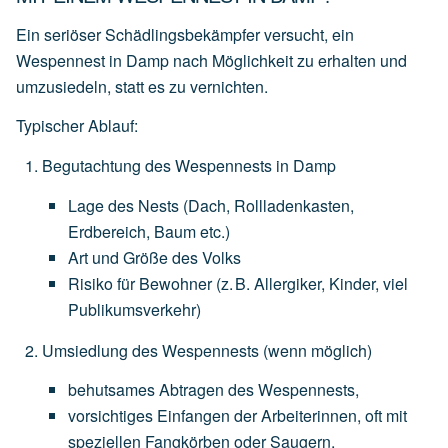
Ein seriöser Schädlingsbekämpfer versucht, ein
Wespennest in Damp nach Möglichkeit zu erhalten und
umzusiedeln
, statt es zu vernichten.
Typischer Ablauf:
Begutachtung des Wespennests in Damp
Lage
des
Nests
(Dach,
Rollladenkasten,
Erdbereich,
Baum
etc.)
Art
und
Größe
des
Volks
Risiko
für
Bewohner
(z.
B.
Allergiker,
Kinder,
viel
Publikumsverkehr)
Umsiedlung des Wespennests
(wenn
möglich)
behutsames
Abtragen
des
Wespennests,
vorsichtiges
Einfangen
der
Arbeiterinnen,
oft
mit
speziellen
Fangkörben
oder
Saugern,