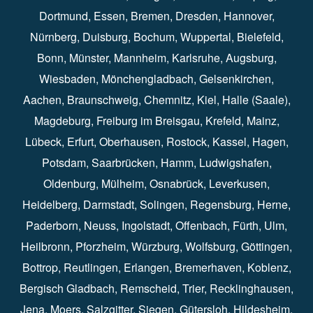
Dortmund⁠
,
Essen
⁠,
Bremen⁠
,
Dresden
⁠,
Hannover
⁠,
Nürnberg
⁠,
Duisburg
⁠⁠,
Bochum
⁠,
Wuppertal
⁠⁠,
Bielefeld
⁠⁠,
Bonn
⁠⁠,
Münster⁠⁠
,
Mannheim⁠
,
Karlsruhe
⁠,
Augsburg
⁠,
Wiesbaden
⁠⁠,
Mönchengladbach
⁠,
Gelsenkirchen⁠⁠
,
Aachen
⁠⁠,
Braunschweig
⁠,
Chemnitz
⁠⁠,
Kiel
⁠,
Halle (Saale)⁠⁠
,
Magdeburg⁠
,
Freiburg im Breisgau
⁠⁠,
Krefeld
⁠⁠,
Mainz
⁠⁠,
Lübeck⁠
,
Erfurt
⁠,
Oberhausen
⁠⁠,
Rostock
⁠⁠, Kassel⁠⁠,
Hagen
⁠,
Potsdam
⁠,
Saarbrücken
⁠⁠,
Hamm
⁠,
Ludwigshafen
⁠,
Oldenburg
⁠,
Mülheim
⁠,
Osnabrück
⁠⁠,
Leverkusen
⁠,
Heidelberg
⁠,
Darmstadt
⁠⁠,
Solingen⁠
,
Regensburg
⁠,
Herne
⁠⁠,
Paderborn
⁠,
Neuss
⁠,
Ingolstadt
⁠,
Offenbach
,
Fürth
⁠⁠,
Ulm
⁠⁠,
Heilbronn
⁠,
Pforzheim⁠
,
Würzburg⁠
,
Wolfsburg
⁠⁠,
Göttingen
⁠,
Bottrop
⁠,
Reutlingen
⁠,
Erlangen
⁠⁠,
Bremerhaven
⁠,
Koblenz
⁠,
Bergisch Gladbach⁠
,
Remscheid
⁠⁠,
Trier⁠⁠
, Recklinghausen⁠,
Jena
⁠⁠,
Moers
⁠⁠,
Salzgitter
⁠⁠,
Siegen
⁠⁠,
Gütersloh
⁠,
Hildesheim
⁠⁠,