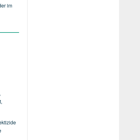
der im
,
t,
ktizide
e