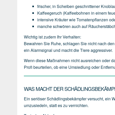
frischer,
in
Scheiben
geschnittener
Knobla
Kaffeegeruch
(Kaffeebohnen
in
einem
feu
intensive
Kräuter
wie
Tomatenpflanzen
od
manche
schwören
auch
auf
Räucherstäbc
Wichtig ist zudem Ihr Verhalten:
Bewahren Sie Ruhe, schlagen Sie nicht nach den 
ein Alarmsignal und macht die Tiere aggressiver.
Wenn diese Maßnahmen nicht ausreichen oder das W
Profi beurteilen, ob eine Umsiedlung oder Entfern
WAS MACHT DER SCHÄDLINGSBEKÄMPF
Ein seriöser Schädlingsbekämpfer versucht, ein 
umzusiedeln
, statt es zu vernichten.