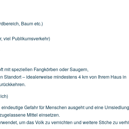
g
rdbereich,
Baum
etc.)
r,
viel
Publikumsverkehr)
)
ft
mit
speziellen
Fangkörben
oder
Saugern,
en
Standort
–
idealerweise
mindestens
4
km
von
Ihrem
Haus
in
urückkehren.
ich)
e
eindeutige
Gefahr
für
Menschen
ausgeht
und
eine
Umsiedlun
zugelassene
Mittel
einsetzen.
rwendet,
um
das
Volk
zu
vernichten
und
weitere
Stiche
zu
verh