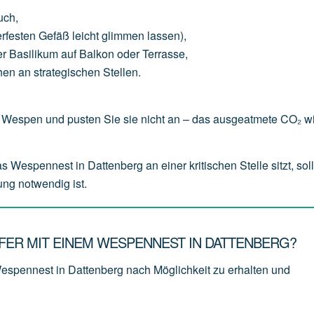
uch
,
erfesten
Gefäß
leicht
glimmen
lassen),
er
Basilikum
auf
Balkon
oder
Terrasse,
hen
an
strategischen
Stellen.
Wespen und pusten Sie sie nicht an – das ausgeatmete CO₂ wi
espennest in Dattenberg an einer kritischen Stelle sitzt, soll
ung notwendig ist.
ER MIT EINEM WESPENNEST IN DATTENBERG?
Wespennest in Dattenberg nach Möglichkeit zu erhalten und