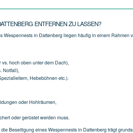
 DATTENBERG ENTFERNEN ZU LASSEN?
nes Wespennests in Dattenberg liegen häufig in einem Rahmen 
r
vs.
hoch
oben
unter
dem
Dach),
.
Notfall),
Spezialleitern,
Hebebühnen
etc.).
eidungen
oder
Hohlräumen,
chert
oder
gerüstet
werden
muss.
für die Beseitigung eines Wespennests in Dattenberg trägt grunds