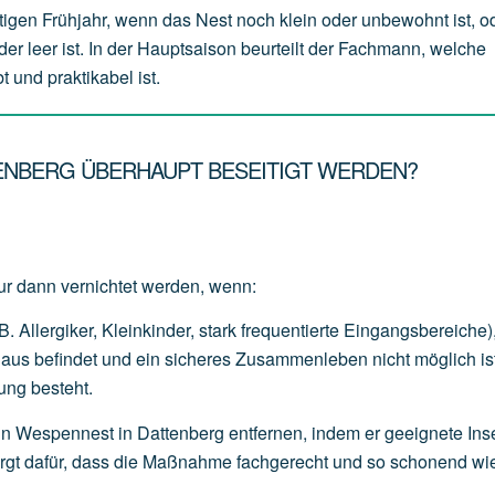
tigen Frühjahr, wenn das Nest noch klein oder unbewohnt ist, o
der leer ist. In der Hauptsaison beurteilt der Fachmann, welche
 und praktikabel ist.
TENBERG ÜBERHAUPT BESEITIGT WERDEN?
ur dann vernichtet werden, wenn:
B.
Allergiker,
Kleinkinder,
stark
frequentierte
Eingangsbereiche)
Haus
befindet
und
ein
sicheres
Zusammenleben
nicht
möglich
is
ung
besteht.
n Wespennest in Dattenberg entfernen, indem er geeignete Inse
sorgt dafür, dass die Maßnahme fachgerecht und so schonend wi