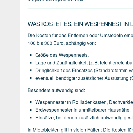
WAS KOSTET ES, EIN WESPENNEST IN
Die Kosten für das Entfernen oder Umsiedeln ei
100 bis 300 Euro
, abhängig von:
Größe des Wespennests
,
Lage und Zugänglichkeit
(z.
B.
leicht
erreichba
Dringlichkeit des Einsatzes
(Standardtermin
vs
eventuell
benötigter
zusätzlicher Ausrüstung
(
Besonders aufwendig sind:
Wespennester
in
Rollladenkästen,
Dachverkl
Erdwespennester
in
unmittelbarer
Hausnähe,
Einsätze,
bei
denen
zusätzlich
aufwendig
gesi
In Mietobjekten gilt in vielen Fällen: Die Kosten 