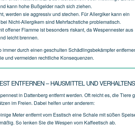
und
kann
hohe
Bußgelder
nach
sich
ziehen.
ht,
werden
sie
aggressiv
und
stechen.
Für
Allergiker
kann
ein
bei
Nicht-Allergikern
sind
Mehrfachstiche
problematisch.
it
offener
Flamme
ist
besonders
riskant,
da
Wespennester
aus
und
leicht
brennen.
b immer durch einen geschulten Schädlingsbekämpfer entferne
ilie und vermeiden rechtliche Konsequenzen.
EST ENTFERNEN – HAUSMITTEL UND VERHALTENS
ennest in Dattenberg entfernt werden. Oft reicht es, die Tiere g
ätzen im Freien. Dabei helfen unter anderem:
einige
Meter
entfernt
vom
Esstisch
eine
Schale
mit
süßen
Speis
lmäßig.
So
lenken
Sie
die
Wespen
vom
Kaffeetisch
ab.