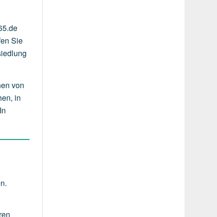
65.de
fen Sie
siedlung
hen von
en, in
In
n.
ren