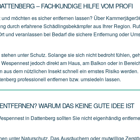
ATTENBERG – FACHKUNDIGE HILFE VOM PROFI
t und möchten es sicher entfernen lassen? Über Kammerjäger3
zung durch erfahrene Schädlingsbekämpfer aus Ihrer Region. Ru
r Ort und veranlassen bei Bedarf die sichere Entfernung oder Um
stehen unter Schutz. Solange sie sich nicht bedroht fühlen, ge
s Wespennest jedoch direkt am Haus, am Balkon oder in Bereich
n aus dem nützlichen Insekt schnell ein ernstes Risiko werden. 
tenberg professionell entfernen bzw. umsiedeln lassen.
ENTFERNEN? WARUM DAS KEINE GUTE IDEE IST
Wespennest in Dattenberg sollten Sie nicht eigenhändig entferne
ehen
unter
Naturschutz.
Das
Ausräuchern
oder
mutwillige
Zerstö