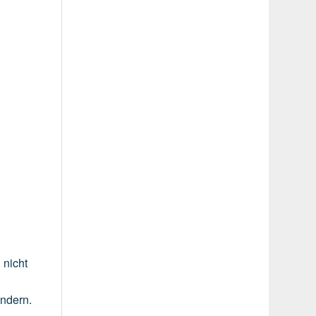
g
nicht
indern.