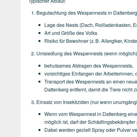
Typischer Ablauf:
Begutachtung des Wespennests in Dattenber
Lage
des
Nests
(Dach,
Rollladenkasten,
E
Art
und
Größe
des
Volks
Risiko
für
Bewohner
(z.
B.
Allergiker,
Kinde
Umsiedlung des Wespennests
(wenn
möglich
behutsames
Abtragen
des
Wespennests,
vorsichtiges
Einfangen
der
Arbeiterinnen,
o
Transport
des
Wespennests
an
einen
neu
Dattenberg
entfernt,
damit
die
Tiere
nicht
z
Einsatz von Insektiziden
(nur
wenn
unumgängl
Wenn
vom
Wespennest
in
Dattenberg
ein
möglich
ist,
darf
der
Schädlingsbekämpfer
Dabei
werden
gezielt
Spray
oder
Pulver
ve