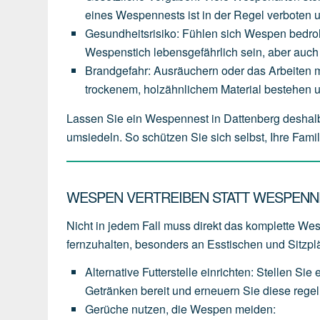
eines
Wespennests
ist
in
der
Regel
verboten
Gesundheitsrisiko
:
Fühlen
sich
Wespen
bedro
Wespenstich
lebensgefährlich
sein,
aber
auch
Brandgefahr
:
Ausräuchern
oder
das
Arbeiten
m
trockenem,
holzähnlichem
Material
bestehen
Lassen Sie ein Wespennest in Dattenberg deshal
umsiedeln. So schützen Sie sich selbst, Ihre Fam
WESPEN VERTREIBEN STATT WESPENN
Nicht in jedem Fall muss direkt das komplette Wesp
fernzuhalten, besonders an Esstischen und Sitzpl
Alternative Futterstelle einrichten
:
Stellen
Sie
Getränken
bereit
und
erneuern
Sie
diese
rege
Gerüche nutzen, die Wespen meiden
: