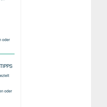
n oder
TIPPS
ezielt
en
oder