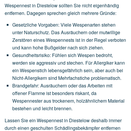
Wespennest in Diestelow sollten Sie nicht eigenhändig
entfernen. Dagegen sprechen gleich mehrere Gründe:
Gesetzliche Vorgaben
:
Viele
Wespenarten
stehen
unter
Naturschutz.
Das
Ausräuchern
oder
mutwillige
Zerstören
eines
Wespennests
ist
in
der
Regel
verboten
und
kann
hohe
Bußgelder
nach
sich
ziehen.
Gesundheitsrisiko
:
Fühlen
sich
Wespen
bedroht,
werden
sie
aggressiv
und
stechen.
Für
Allergiker
kann
ein
Wespenstich
lebensgefährlich
sein,
aber
auch
bei
Nicht-Allergikern
sind
Mehrfachstiche
problematisch.
Brandgefahr
:
Ausräuchern
oder
das
Arbeiten
mit
offener
Flamme
ist
besonders
riskant,
da
Wespennester
aus
trockenem,
holzähnlichem
Material
bestehen
und
leicht
brennen.
Lassen Sie ein Wespennest in Diestelow deshalb immer
durch einen geschulten Schädlingsbekämpfer entfernen