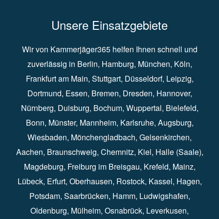
Unsere Einsatzgebiete
Wir von Kammerjäger365 helfen Ihnen schnell und
zuverlässig in
Berlin
⁠,
Hamburg
⁠,
München
,
Köln
⁠,
Frankfurt am Main
⁠,
Stuttgart
⁠,
Düsseldorf⁠
,
Leipzig
⁠,
Dortmund⁠
,
Essen
⁠,
Bremen⁠
,
Dresden
⁠,
Hannover
⁠,
Nürnberg
⁠,
Duisburg
⁠⁠,
Bochum
⁠,
Wuppertal
⁠⁠,
Bielefeld
⁠⁠,
Bonn
⁠⁠,
Münster⁠⁠
,
Mannheim⁠
,
Karlsruhe
⁠,
Augsburg
⁠,
Wiesbaden
⁠⁠,
Mönchengladbach
⁠,
Gelsenkirchen⁠⁠
,
Aachen
⁠⁠,
Braunschweig
⁠,
Chemnitz
⁠⁠,
Kiel
⁠,
Halle (Saale)⁠⁠
,
Magdeburg⁠
,
Freiburg im Breisgau
⁠⁠,
Krefeld
⁠⁠,
Mainz
⁠⁠,
Lübeck⁠
,
Erfurt
⁠,
Oberhausen
⁠⁠,
Rostock
⁠⁠, Kassel⁠⁠,
Hagen
⁠,
Potsdam
⁠,
Saarbrücken
⁠⁠,
Hamm
⁠,
Ludwigshafen
⁠,
Oldenburg
⁠,
Mülheim
⁠,
Osnabrück
⁠⁠,
Leverkusen
⁠,