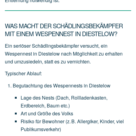
Entfernung notwendig ist.
WAS MACHT DER SCHÄDLINGSBEKÄMPFER
MIT EINEM WESPENNEST IN DIESTELOW?
Ein seriöser Schädlingsbekämpfer versucht, ein
Wespennest in Diestelow nach Möglichkeit zu erhalten
und
umzusiedeln
, statt es zu vernichten.
Typischer Ablauf:
Begutachtung des Wespennests in Diestelow
Lage
des
Nests
(Dach,
Rollladenkasten,
Erdbereich,
Baum
etc.)
Art
und
Größe
des
Volks
Risiko
für
Bewohner
(z.
B.
Allergiker,
Kinder,
viel
Publikumsverkehr)