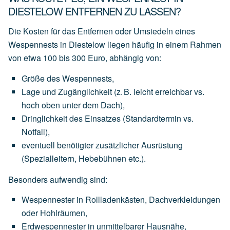
DIESTELOW ENTFERNEN ZU LASSEN?
Die Kosten für das Entfernen oder Umsiedeln eines
Wespennests in Diestelow liegen häufig in einem Rahmen
von
etwa 100 bis 300 Euro
, abhängig von:
Größe des Wespennests
,
Lage und Zugänglichkeit
(z.
B.
leicht
erreichbar
vs.
hoch
oben
unter
dem
Dach),
Dringlichkeit des Einsatzes
(Standardtermin
vs.
Notfall),
eventuell
benötigter
zusätzlicher Ausrüstung
(Spezialleitern,
Hebebühnen
etc.).
Besonders aufwendig sind:
Wespennester
in
Rollladenkästen,
Dachverkleidungen
oder
Hohlräumen,
Erdwespennester
in
unmittelbarer
Hausnähe,