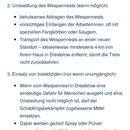
Umsiedlung des Wespennests
(wenn
möglich)
behutsames
Abtragen
des
Wespennests,
vorsichtiges
Einfangen
der
Arbeiterinnen,
oft
mit
speziellen
Fangkörben
oder
Saugern,
Transport
des
Wespennests
an
einen
neuen
Standort
–
idealerweise
mindestens
4
km
von
Ihrem
Haus
in
Diestelow
entfernt,
damit
die
Tiere
nicht
zurückkehren.
Einsatz von Insektiziden
(nur
wenn
unumgänglich)
Wenn
vom
Wespennest
in
Diestelow
eine
eindeutige
Gefahr
für
Menschen
ausgeht
und
eine
Umsiedlung
nicht
möglich
ist,
darf
der
Schädlingsbekämpfer
zugelassene
Mittel
einsetzen.
Dabei
werden
gezielt
Spray
oder
Pulver