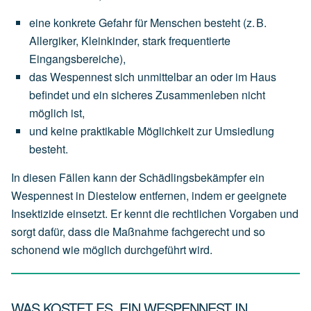
eine
konkrete Gefahr für Menschen
besteht
(z.
B.
Allergiker,
Kleinkinder,
stark
frequentierte
Eingangsbereiche),
das
Wespennest
sich
unmittelbar an oder im Haus
befindet
und
ein
sicheres
Zusammenleben
nicht
möglich
ist,
und
keine
praktikable
Möglichkeit
zur
Umsiedlung
besteht.
In diesen Fällen kann der Schädlingsbekämpfer ein
Wespennest in Diestelow entfernen, indem er geeignete
Insektizide einsetzt. Er kennt die rechtlichen Vorgaben und
sorgt dafür, dass die Maßnahme fachgerecht und so
schonend wie möglich durchgeführt wird.
WAS KOSTET ES, EIN WESPENNEST IN