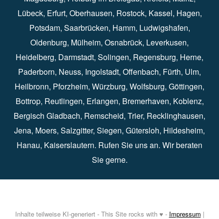
Lübeck⁠
,
Erfurt
⁠,
Oberhausen
⁠⁠,
Rostock
⁠⁠, Kassel⁠⁠,
Hagen
⁠,
Potsdam
⁠,
Saarbrücken
⁠⁠,
Hamm
⁠,
Ludwigshafen
⁠,
Oldenburg
⁠,
Mülheim
⁠,
Osnabrück
⁠⁠,
Leverkusen
⁠,
Heidelberg
⁠,
Darmstadt
⁠⁠,
Solingen⁠
,
Regensburg
⁠,
Herne
⁠⁠,
Paderborn
⁠,
Neuss
⁠,
Ingolstadt
⁠,
Offenbach
,
Fürth
⁠⁠,
Ulm
⁠⁠,
Heilbronn
⁠,
Pforzheim⁠
,
Würzburg⁠
,
Wolfsburg
⁠⁠,
Göttingen
⁠,
Bottrop
⁠,
Reutlingen
⁠,
Erlangen
⁠⁠,
Bremerhaven
⁠,
Koblenz
⁠,
Bergisch Gladbach⁠
,
Remscheid
⁠⁠,
Trier⁠⁠
, Recklinghausen⁠,
Jena
⁠⁠,
Moers
⁠⁠,
Salzgitter
⁠⁠,
Siegen
⁠⁠,
Gütersloh
⁠,
Hildesheim
⁠⁠,
Hanau
⁠,
Kaiserslautern
⁠⁠. Rufen Sie uns an. Wir beraten
Sie gerne.
Inhalte teilweise KI-generiert - This Site rocks with ♥ -
Impressum
|