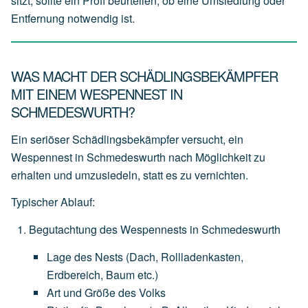
sitzt, sollte ein Profi beurteilen, ob eine Umsiedlung oder
Entfernung notwendig ist.
WAS MACHT DER SCHÄDLINGSBEKÄMPFER
MIT EINEM WESPENNEST IN
SCHMEDESWURTH?
Ein seriöser Schädlingsbekämpfer versucht, ein
Wespennest in Schmedeswurth nach Möglichkeit zu
erhalten und
umzusiedeln
, statt es zu vernichten.
Typischer Ablauf:
Begutachtung des Wespennests in Schmedeswurth
Lage
des
Nests
(Dach,
Rollladenkasten,
Erdbereich,
Baum
etc.)
Art
und
Größe
des
Volks