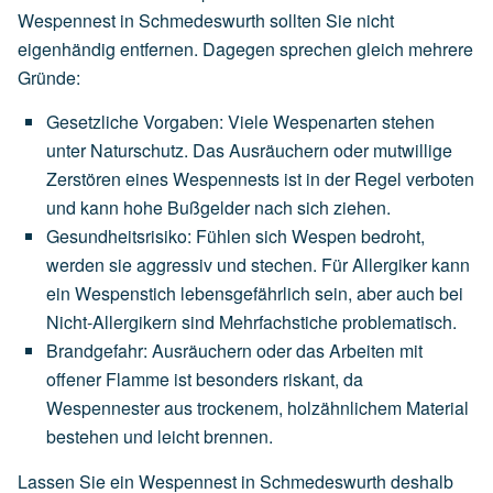
Wespennest in Schmedeswurth sollten Sie nicht
eigenhändig entfernen. Dagegen sprechen gleich mehrere
Gründe:
Gesetzliche Vorgaben
:
Viele
Wespenarten
stehen
unter
Naturschutz.
Das
Ausräuchern
oder
mutwillige
Zerstören
eines
Wespennests
ist
in
der
Regel
verboten
und
kann
hohe
Bußgelder
nach
sich
ziehen.
Gesundheitsrisiko
:
Fühlen
sich
Wespen
bedroht,
werden
sie
aggressiv
und
stechen.
Für
Allergiker
kann
ein
Wespenstich
lebensgefährlich
sein,
aber
auch
bei
Nicht-Allergikern
sind
Mehrfachstiche
problematisch.
Brandgefahr
:
Ausräuchern
oder
das
Arbeiten
mit
offener
Flamme
ist
besonders
riskant,
da
Wespennester
aus
trockenem,
holzähnlichem
Material
bestehen
und
leicht
brennen.
Lassen Sie ein Wespennest in Schmedeswurth deshalb