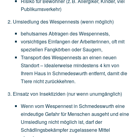
Risiko
für
Bewohner
(z.
B.
Allergiker,
Kinder,
viel
Publikumsverkehr)
Umsiedlung des Wespennests
(wenn
möglich)
behutsames
Abtragen
des
Wespennests,
vorsichtiges
Einfangen
der
Arbeiterinnen,
oft
mit
speziellen
Fangkörben
oder
Saugern,
Transport
des
Wespennests
an
einen
neuen
Standort
–
idealerweise
mindestens
4
km
von
Ihrem
Haus
in
Schmedeswurth
entfernt,
damit
die
Tiere
nicht
zurückkehren.
Einsatz von Insektiziden
(nur
wenn
unumgänglich)
Wenn
vom
Wespennest
in
Schmedeswurth
eine
eindeutige
Gefahr
für
Menschen
ausgeht
und
eine
Umsiedlung
nicht
möglich
ist,
darf
der
Schädlingsbekämpfer
zugelassene
Mittel