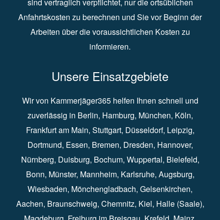
sind vertraglich verpflichtet, nur die ortsüblichen
Anfahrtskosten zu berechnen und Sie vor Beginn der
Arbeiten über die voraussichtlichen Kosten zu
informieren.
Unsere Einsatzgebiete
Wir von Kammerjäger365 helfen Ihnen schnell und
zuverlässig in
Berlin
⁠,
Hamburg
⁠,
München
,
Köln
⁠,
Frankfurt am Main
⁠,
Stuttgart
⁠,
Düsseldorf⁠
,
Leipzig
⁠,
Dortmund⁠
,
Essen
⁠,
Bremen⁠
,
Dresden
⁠,
Hannover
⁠,
Nürnberg
⁠,
Duisburg
⁠⁠,
Bochum
⁠,
Wuppertal
⁠⁠,
Bielefeld
⁠⁠,
Bonn
⁠⁠,
Münster⁠⁠
,
Mannheim⁠
,
Karlsruhe
⁠,
Augsburg
⁠,
Wiesbaden
⁠⁠,
Mönchengladbach
⁠,
Gelsenkirchen⁠⁠
,
Aachen
⁠⁠,
Braunschweig
⁠,
Chemnitz
⁠⁠,
Kiel
⁠,
Halle (Saale)⁠⁠
,
Magdeburg⁠
,
Freiburg im Breisgau
⁠⁠,
Krefeld
⁠⁠,
Mainz
⁠⁠,