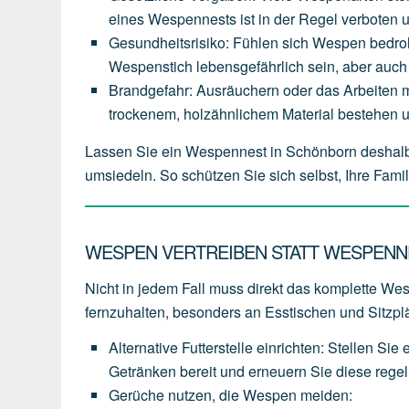
eines
Wespennests
ist
in
der
Regel
verboten
Gesundheitsrisiko
:
Fühlen
sich
Wespen
bedro
Wespenstich
lebensgefährlich
sein,
aber
auch
Brandgefahr
:
Ausräuchern
oder
das
Arbeiten
m
trockenem,
holzähnlichem
Material
bestehen
Lassen Sie ein Wespennest in Schönborn deshalb
umsiedeln. So schützen Sie sich selbst, Ihre Fam
WESPEN VERTREIBEN STATT WESPENN
Nicht in jedem Fall muss direkt das komplette Wesp
fernzuhalten, besonders an Esstischen und Sitzpl
Alternative Futterstelle einrichten
:
Stellen
Sie
Getränken
bereit
und
erneuern
Sie
diese
rege
Gerüche nutzen, die Wespen meiden
: