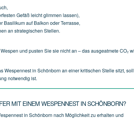
uch
,
erfesten
Gefäß
leicht
glimmen
lassen),
er
Basilikum
auf
Balkon
oder
Terrasse,
hen
an
strategischen
Stellen.
Wespen und pusten Sie sie nicht an – das ausgeatmete CO₂ wi
espennest in Schönborn an einer kritischen Stelle sitzt, soll
ung notwendig ist.
ER MIT EINEM WESPENNEST IN SCHÖNBORN?
Wespennest in Schönborn nach Möglichkeit zu erhalten und