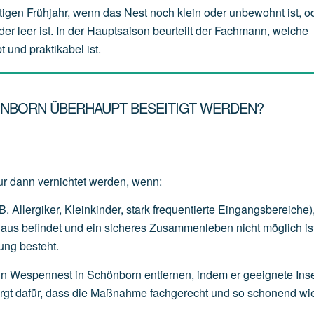
tigen Frühjahr, wenn das Nest noch klein oder unbewohnt ist, o
der leer ist. In der Hauptsaison beurteilt der Fachmann, welche
 und praktikabel ist.
ÖNBORN ÜBERHAUPT BESEITIGT WERDEN?
ur dann vernichtet werden, wenn:
B.
Allergiker,
Kleinkinder,
stark
frequentierte
Eingangsbereiche)
Haus
befindet
und
ein
sicheres
Zusammenleben
nicht
möglich
is
ung
besteht.
in Wespennest in Schönborn entfernen, indem er geeignete Inse
sorgt dafür, dass die Maßnahme fachgerecht und so schonend wi