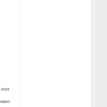
g
nicht
indern.