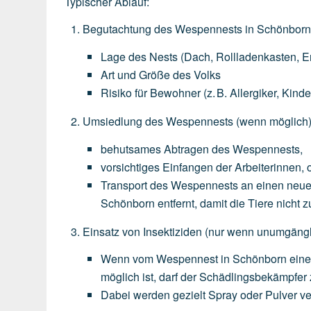
Typischer Ablauf:
Begutachtung des Wespennests in Schönbor
Lage
des
Nests
(Dach,
Rollladenkasten,
E
Art
und
Größe
des
Volks
Risiko
für
Bewohner
(z.
B.
Allergiker,
Kinde
Umsiedlung des Wespennests
(wenn
möglich
behutsames
Abtragen
des
Wespennests,
vorsichtiges
Einfangen
der
Arbeiterinnen,
o
Transport
des
Wespennests
an
einen
neu
Schönborn
entfernt,
damit
die
Tiere
nicht
z
Einsatz von Insektiziden
(nur
wenn
unumgängl
Wenn
vom
Wespennest
in
Schönborn
ein
möglich
ist,
darf
der
Schädlingsbekämpfer
Dabei
werden
gezielt
Spray
oder
Pulver
ve