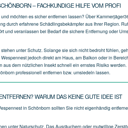
SCHÖNBORN – FACHKUNDIGE HILFE VOM PROFI
 und möchten es sicher entfernen lassen? Über Kammerjäger3
zung durch erfahrene Schädlingsbekämpfer aus Ihrer Region. Ru
r Ort und veranlassen bei Bedarf die sichere Entfernung oder Um
stehen unter Schutz. Solange sie sich nicht bedroht fühlen, ge
s Wespennest jedoch direkt am Haus, am Balkon oder in Bereich
n aus dem nützlichen Insekt schnell ein ernstes Risiko werden. 
önborn professionell entfernen bzw. umsiedeln lassen.
NTFERNEN? WARUM DAS KEINE GUTE IDEE IST
Wespennest in Schönborn sollten Sie nicht eigenhändig entferne
ehen
unter
Naturschutz.
Das
Ausräuchern
oder
mutwillige
Zerstö