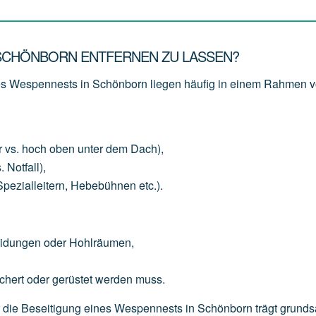
 SCHÖNBORN ENTFERNEN ZU LASSEN?
nes Wespennests in Schönborn liegen häufig in einem Rahmen 
r
vs.
hoch
oben
unter
dem
Dach),
.
Notfall),
Spezialleitern,
Hebebühnen
etc.).
eidungen
oder
Hohlräumen,
chert
oder
gerüstet
werden
muss.
für die Beseitigung eines Wespennests in Schönborn trägt grunds