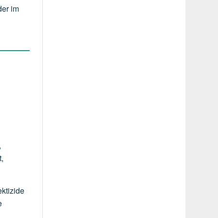
der im
,
t,
ktizide
e