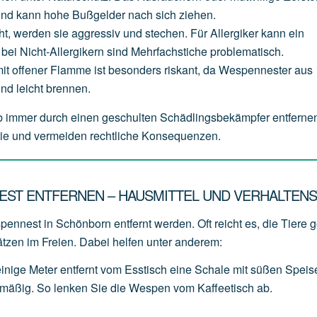
und
kann
hohe
Bußgelder
nach
sich
ziehen.
ht,
werden
sie
aggressiv
und
stechen.
Für
Allergiker
kann
ein
bei
Nicht-Allergikern
sind
Mehrfachstiche
problematisch.
it
offener
Flamme
ist
besonders
riskant,
da
Wespennester
aus
und
leicht
brennen.
 immer durch einen geschulten Schädlingsbekämpfer entferne
ilie und vermeiden rechtliche Konsequenzen.
EST ENTFERNEN – HAUSMITTEL UND VERHALTENS
ennest in Schönborn entfernt werden. Oft reicht es, die Tiere g
ätzen im Freien. Dabei helfen unter anderem:
einige
Meter
entfernt
vom
Esstisch
eine
Schale
mit
süßen
Speis
lmäßig.
So
lenken
Sie
die
Wespen
vom
Kaffeetisch
ab.