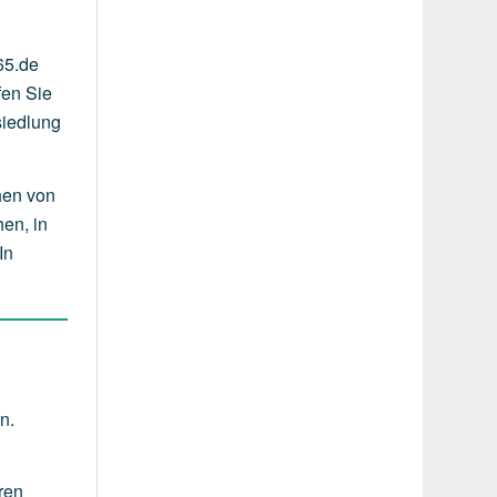
65.de
fen Sie
siedlung
hen von
en, in
In
n.
ren