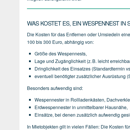
WAS KOSTET ES, EIN WESPENNEST IN
Die Kosten für das Entfernen oder Umsiedeln ei
100 bis 300 Euro
, abhängig von:
Größe des Wespennests
,
Lage und Zugänglichkeit
(z.
B.
leicht
erreichba
Dringlichkeit des Einsatzes
(Standardtermin
vs
eventuell
benötigter
zusätzlicher Ausrüstung
(
Besonders aufwendig sind:
Wespennester
in
Rollladenkästen,
Dachverkl
Erdwespennester
in
unmittelbarer
Hausnähe,
Einsätze,
bei
denen
zusätzlich
aufwendig
gesi
In Mietobjekten gilt in vielen Fällen: Die Kosten 