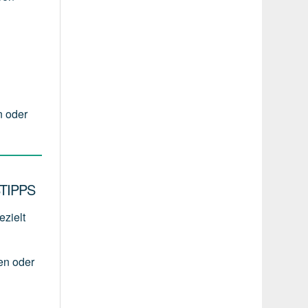
n oder
TIPPS
ezielt
en
oder