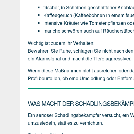
frischer,
in
Scheiben
geschnittener
Knobla
Kaffeegeruch
(Kaffeebohnen
in
einem
feu
intensive
Kräuter
wie
Tomatenpflanzen
od
manche
schwören
auch
auf
Räucherstäbc
Wichtig ist zudem Ihr Verhalten:
Bewahren Sie Ruhe, schlagen Sie nicht nach den 
ein Alarmsignal und macht die Tiere aggressiver.
Wenn diese Maßnahmen nicht ausreichen oder das W
Profi beurteilen, ob eine Umsiedlung oder Entfern
WAS MACHT DER SCHÄDLINGSBEKÄMPF
Ein seriöser Schädlingsbekämpfer versucht, ein 
umzusiedeln
, statt es zu vernichten.