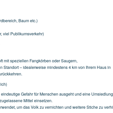
n
rdbereich,
Baum
etc.)
r,
viel
Publikumsverkehr)
)
ft
mit
speziellen
Fangkörben
oder
Saugern,
en
Standort
–
idealerweise
mindestens
4
km
von
Ihrem
Haus
in
urückkehren.
ich)
e
eindeutige
Gefahr
für
Menschen
ausgeht
und
eine
Umsiedlun
zugelassene
Mittel
einsetzen.
rwendet,
um
das
Volk
zu
vernichten
und
weitere
Stiche
zu
verh