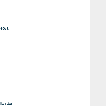
n
etwa
lich der