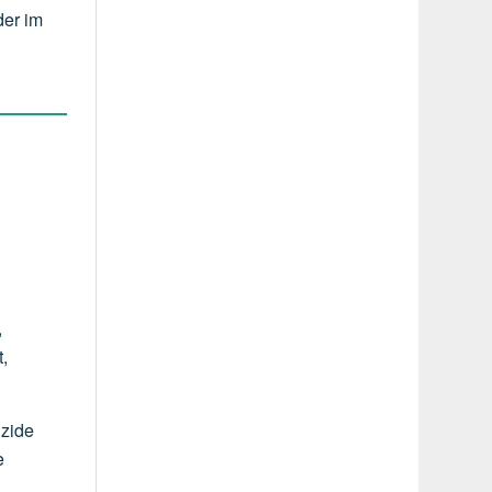
der im
,
t,
izide
e