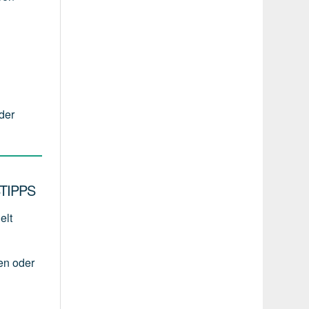
der
TIPPS
elt
en
oder