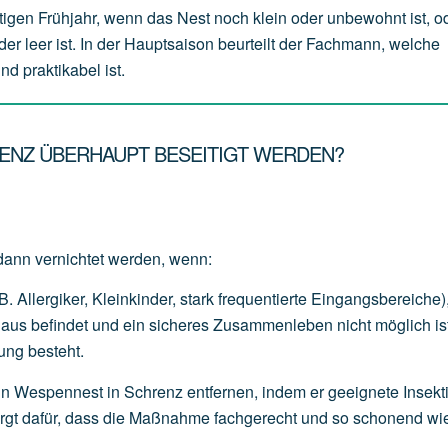
tigen Frühjahr, wenn das Nest noch klein oder unbewohnt ist, o
der leer ist. In der Hauptsaison beurteilt der Fachmann, welche
d praktikabel ist.
RENZ ÜBERHAUPT BESEITIGT WERDEN?
dann vernichtet werden, wenn:
B.
Allergiker,
Kleinkinder,
stark
frequentierte
Eingangsbereiche)
Haus
befindet
und
ein
sicheres
Zusammenleben
nicht
möglich
is
ung
besteht.
n Wespennest in Schrenz entfernen, indem er geeignete Insekt
sorgt dafür, dass die Maßnahme fachgerecht und so schonend wi