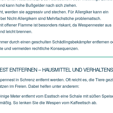
und
kann
hohe
Bußgelder
nach
sich
ziehen.
ht,
werden
sie
aggressiv
und
stechen.
Für
Allergiker
kann
ein
bei
Nicht-Allergikern
sind
Mehrfachstiche
problematisch.
it
offener
Flamme
ist
besonders
riskant,
da
Wespennester
aus
und
leicht
brennen.
mmer durch einen geschulten Schädlingsbekämpfer entfernen o
ilie und vermeiden rechtliche Konsequenzen.
EST ENTFERNEN – HAUSMITTEL UND VERHALTENS
ennest in Schrenz entfernt werden. Oft reicht es, die Tiere gezi
ätzen im Freien. Dabei helfen unter anderem:
einige
Meter
entfernt
vom
Esstisch
eine
Schale
mit
süßen
Speis
lmäßig.
So
lenken
Sie
die
Wespen
vom
Kaffeetisch
ab.