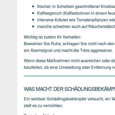
frischer,
in
Scheiben
geschnittener
Knobla
Kaffeegeruch
(Kaffeebohnen
in
einem
feu
intensive
Kräuter
wie
Tomatenpflanzen
od
manche
schwören
auch
auf
Räucherstäbc
Wichtig ist zudem Ihr Verhalten:
Bewahren Sie Ruhe, schlagen Sie nicht nach den 
ein Alarmsignal und macht die Tiere aggressiver.
Wenn diese Maßnahmen nicht ausreichen oder das We
beurteilen, ob eine Umsiedlung oder Entfernung n
WAS MACHT DER SCHÄDLINGSBEKÄMPF
Ein seriöser Schädlingsbekämpfer versucht, ein 
statt es zu vernichten.