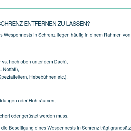
 SCHRENZ ENTFERNEN ZU LASSEN?
nes Wespennests in Schrenz liegen häufig in einem Rahmen vo
r
vs.
hoch
oben
unter
dem
Dach),
.
Notfall),
Spezialleitern,
Hebebühnen
etc.).
eidungen
oder
Hohlräumen,
chert
oder
gerüstet
werden
muss.
für die Beseitigung eines Wespennests in Schrenz trägt grundsätz