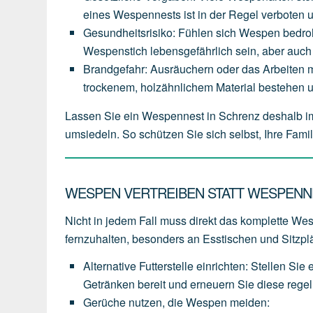
eines
Wespennests
ist
in
der
Regel
verboten
Gesundheitsrisiko
:
Fühlen
sich
Wespen
bedro
Wespenstich
lebensgefährlich
sein,
aber
auch
Brandgefahr
:
Ausräuchern
oder
das
Arbeiten
m
trockenem,
holzähnlichem
Material
bestehen
Lassen Sie ein Wespennest in Schrenz deshalb i
umsiedeln. So schützen Sie sich selbst, Ihre Fam
WESPEN VERTREIBEN STATT WESPENN
Nicht in jedem Fall muss direkt das komplette Wesp
fernzuhalten, besonders an Esstischen und Sitzpl
Alternative Futterstelle einrichten
:
Stellen
Sie
Getränken
bereit
und
erneuern
Sie
diese
rege
Gerüche nutzen, die Wespen meiden
: