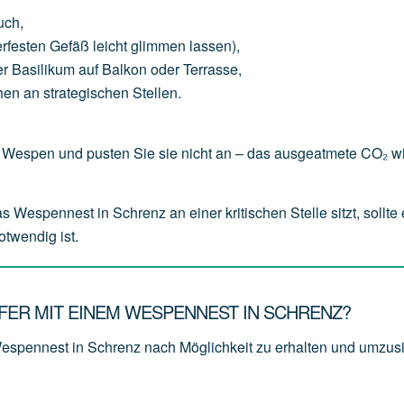
uch
,
erfesten
Gefäß
leicht
glimmen
lassen),
er
Basilikum
auf
Balkon
oder
Terrasse,
hen
an
strategischen
Stellen.
Wespen und pusten Sie sie nicht an – das ausgeatmete CO₂ wi
spennest in Schrenz an einer kritischen Stelle sitzt, sollte e
otwendig ist.
ER MIT EINEM WESPENNEST IN SCHRENZ?
Wespennest in Schrenz nach Möglichkeit zu erhalten und
umzusi