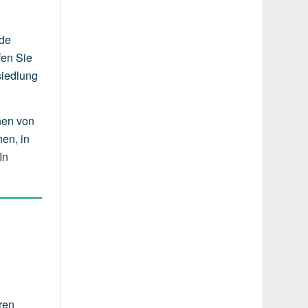
.de
fen Sie
siedlung
hen von
en, in
In
ren