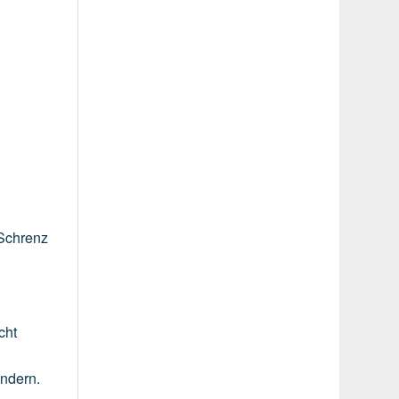
Schrenz
cht
indern.