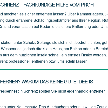
CHRENZ – FACHKUNDIGE HILFE VOM PROFI
nd möchten es sicher entfernen lassen? Über Kammerjäger365
zung durch erfahrene Schädlingsbekämpfer aus Ihrer Region. Ru
r Ort und veranlassen bei Bedarf die sichere Entfernung oder Um
stehen unter Schutz. Solange sie sich nicht bedroht fühlen, ge
s Wespennest jedoch direkt am Haus, am Balkon oder in Bereich
n aus dem nützlichen Insekt schnell ein ernstes Risiko werden. 
renz professionell entfernen bzw. umsiedeln lassen.
FERNEN? WARUM DAS KEINE GUTE IDEE IST
Wespennest in Schrenz sollten Sie nicht eigenhändig entfernen.
ehen
unter
Naturschutz.
Das
Ausräuchern
oder
mutwillige
Zerstö