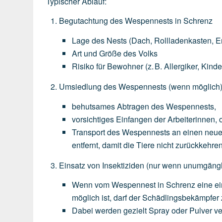
Typischer Ablauf:
Begutachtung des Wespennests in Schrenz
Lage
des
Nests
(Dach,
Rollladenkasten,
E
Art
und
Größe
des
Volks
Risiko
für
Bewohner
(z.
B.
Allergiker,
Kinde
Umsiedlung des Wespennests
(wenn
möglich
behutsames
Abtragen
des
Wespennests,
vorsichtiges
Einfangen
der
Arbeiterinnen,
o
Transport
des
Wespennests
an
einen
neu
entfernt,
damit
die
Tiere
nicht
zurückkehren
Einsatz von Insektiziden
(nur
wenn
unumgängl
Wenn
vom
Wespennest
in
Schrenz
eine
e
möglich
ist,
darf
der
Schädlingsbekämpfer
Dabei
werden
gezielt
Spray
oder
Pulver
ve