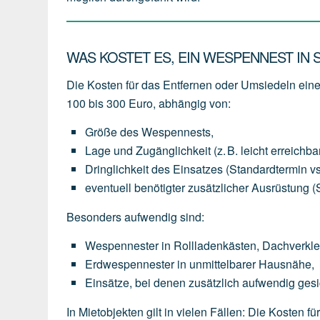
WAS KOSTET ES, EIN WESPENNEST IN
Die Kosten für das Entfernen oder Umsiedeln ei
100 bis 300 Euro
, abhängig von:
Größe des Wespennests
,
Lage und Zugänglichkeit
(z.
B.
leicht
erreichba
Dringlichkeit des Einsatzes
(Standardtermin
vs
eventuell
benötigter
zusätzlicher Ausrüstung
(
Besonders aufwendig sind:
Wespennester
in
Rollladenkästen,
Dachverkl
Erdwespennester
in
unmittelbarer
Hausnähe,
Einsätze,
bei
denen
zusätzlich
aufwendig
gesi
In Mietobjekten gilt in vielen Fällen: Die Kosten 