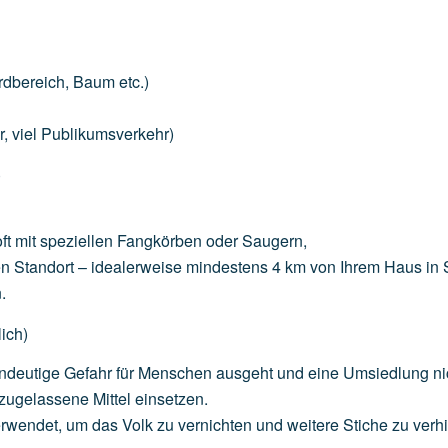
rdbereich,
Baum
etc.)
r,
viel
Publikumsverkehr)
)
ft
mit
speziellen
Fangkörben
oder
Saugern,
en
Standort
–
idealerweise
mindestens
4
km
von
Ihrem
Haus
in
.
ich)
indeutige
Gefahr
für
Menschen
ausgeht
und
eine
Umsiedlung
ni
zugelassene
Mittel
einsetzen.
rwendet,
um
das
Volk
zu
vernichten
und
weitere
Stiche
zu
verh