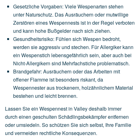
Gesetzliche Vorgaben
:
Viele
Wespenarten
stehen
unter
Naturschutz.
Das
Ausräuchern
oder
mutwillige
Zerstören
eines
Wespennests
ist
in
der
Regel
verboten
und
kann
hohe
Bußgelder
nach
sich
ziehen.
Gesundheitsrisiko
:
Fühlen
sich
Wespen
bedroht,
werden
sie
aggressiv
und
stechen.
Für
Allergiker
kann
ein
Wespenstich
lebensgefährlich
sein,
aber
auch
bei
Nicht-Allergikern
sind
Mehrfachstiche
problematisch.
Brandgefahr
:
Ausräuchern
oder
das
Arbeiten
mit
offener
Flamme
ist
besonders
riskant,
da
Wespennester
aus
trockenem,
holzähnlichem
Material
bestehen
und
leicht
brennen.
Lassen Sie ein Wespennest in Valley deshalb immer
durch einen geschulten Schädlingsbekämpfer entfernen
oder umsiedeln. So schützen Sie sich selbst, Ihre Familie
und vermeiden rechtliche Konsequenzen.