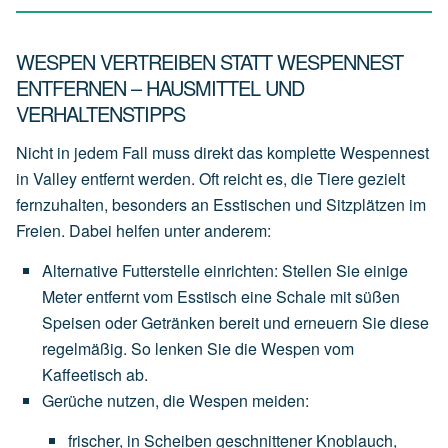
WESPEN VERTREIBEN STATT WESPENNEST
ENTFERNEN – HAUSMITTEL UND
VERHALTENSTIPPS
Nicht in jedem Fall muss direkt das komplette Wespennest
in Valley entfernt werden. Oft reicht es, die Tiere gezielt
fernzuhalten, besonders an Esstischen und Sitzplätzen im
Freien. Dabei helfen unter anderem:
Alternative Futterstelle einrichten
:
Stellen
Sie
einige
Meter
entfernt
vom
Esstisch
eine
Schale
mit
süßen
Speisen
oder
Getränken
bereit
und
erneuern
Sie
diese
regelmäßig.
So
lenken
Sie
die
Wespen
vom
Kaffeetisch
ab.
Gerüche nutzen, die Wespen meiden
:
frischer,
in
Scheiben
geschnittener
Knoblauch
,