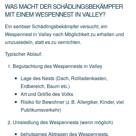
WAS MACHT DER SCHÄDLINGSBEKÄMPFER
MIT EINEM WESPENNEST IN VALLEY?
Ein seriöser Schädlingsbekämpfer versucht, ein
Wespennest in Valley nach Möglichkeit zu erhalten und
umzusiedeln
, statt es zu vernichten.
Typischer Ablauf:
Begutachtung des Wespennests in Valley
Lage
des
Nests
(Dach,
Rollladenkasten,
Erdbereich,
Baum
etc.)
Art
und
Größe
des
Volks
Risiko
für
Bewohner
(z.
B.
Allergiker,
Kinder,
viel
Publikumsverkehr)
Umsiedlung des Wespennests
(wenn
möglich)
behutsames
Abtragen
des
Wespennests,