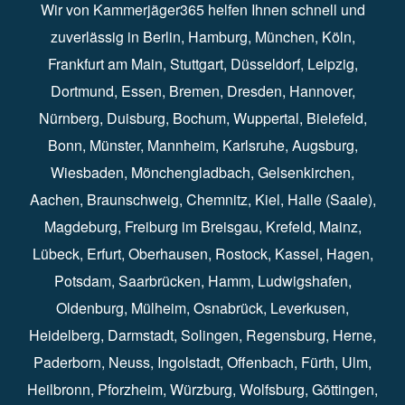
Wir von Kammerjäger365 helfen Ihnen schnell und
zuverlässig in
Berlin
⁠,
Hamburg
⁠,
München
,
Köln
⁠,
Frankfurt am Main
⁠,
Stuttgart
⁠,
Düsseldorf⁠
,
Leipzig
⁠,
Dortmund⁠
,
Essen
⁠,
Bremen⁠
,
Dresden
⁠,
Hannover
⁠,
Nürnberg
⁠,
Duisburg
⁠⁠,
Bochum
⁠,
Wuppertal
⁠⁠,
Bielefeld
⁠⁠,
Bonn
⁠⁠,
Münster⁠⁠
,
Mannheim⁠
,
Karlsruhe
⁠,
Augsburg
⁠,
Wiesbaden
⁠⁠,
Mönchengladbach
⁠,
Gelsenkirchen⁠⁠
,
Aachen
⁠⁠,
Braunschweig
⁠,
Chemnitz
⁠⁠,
Kiel
⁠,
Halle (Saale)⁠⁠
,
Magdeburg⁠
,
Freiburg im Breisgau
⁠⁠,
Krefeld
⁠⁠,
Mainz
⁠⁠,
Lübeck⁠
,
Erfurt
⁠,
Oberhausen
⁠⁠,
Rostock
⁠⁠, Kassel⁠⁠,
Hagen
⁠,
Potsdam
⁠,
Saarbrücken
⁠⁠,
Hamm
⁠,
Ludwigshafen
⁠,
Oldenburg
⁠,
Mülheim
⁠,
Osnabrück
⁠⁠,
Leverkusen
⁠,
Heidelberg
⁠,
Darmstadt
⁠⁠,
Solingen⁠
,
Regensburg
⁠,
Herne
⁠⁠,
Paderborn
⁠,
Neuss
⁠,
Ingolstadt
⁠,
Offenbach
,
Fürth
⁠⁠,
Ulm
⁠⁠,
Heilbronn
⁠,
Pforzheim⁠
,
Würzburg⁠
,
Wolfsburg
⁠⁠,
Göttingen
⁠,