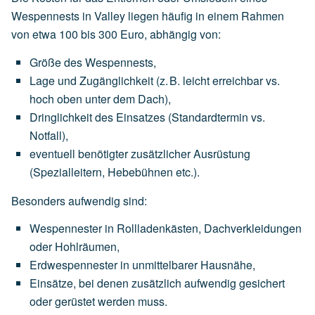
Wespennests in Valley liegen häufig in einem Rahmen
von
etwa 100 bis 300 Euro
, abhängig von:
Größe des Wespennests
,
Lage und Zugänglichkeit
(z.
B.
leicht
erreichbar
vs.
hoch
oben
unter
dem
Dach),
Dringlichkeit des Einsatzes
(Standardtermin
vs.
Notfall),
eventuell
benötigter
zusätzlicher Ausrüstung
(Spezialleitern,
Hebebühnen
etc.).
Besonders aufwendig sind:
Wespennester
in
Rollladenkästen,
Dachverkleidungen
oder
Hohlräumen,
Erdwespennester
in
unmittelbarer
Hausnähe,
Einsätze,
bei
denen
zusätzlich
aufwendig
gesichert
oder
gerüstet
werden
muss.