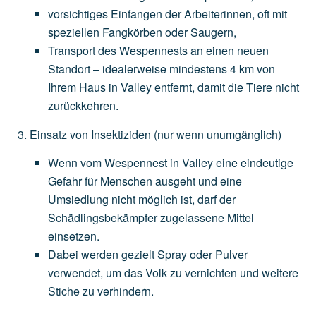
vorsichtiges
Einfangen
der
Arbeiterinnen,
oft
mit
speziellen
Fangkörben
oder
Saugern,
Transport
des
Wespennests
an
einen
neuen
Standort
–
idealerweise
mindestens
4
km
von
Ihrem
Haus
in
Valley
entfernt,
damit
die
Tiere
nicht
zurückkehren.
Einsatz von Insektiziden
(nur
wenn
unumgänglich)
Wenn
vom
Wespennest
in
Valley
eine
eindeutige
Gefahr
für
Menschen
ausgeht
und
eine
Umsiedlung
nicht
möglich
ist,
darf
der
Schädlingsbekämpfer
zugelassene
Mittel
einsetzen.
Dabei
werden
gezielt
Spray
oder
Pulver
verwendet,
um
das
Volk
zu
vernichten
und
weitere
Stiche
zu
verhindern.