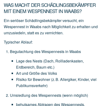
WAS MACHT DER SCHÄDLINGSBEKÄMPFER
MIT EINEM WESPENNEST IN WAABS?
Ein seriöser Schädlingsbekämpfer versucht, ein
Wespennest in Waabs nach Möglichkeit zu erhalten und
umzusiedeln
, statt es zu vernichten.
Typischer Ablauf:
Begutachtung des Wespennests in Waabs
Lage
des
Nests
(Dach,
Rollladenkasten,
Erdbereich,
Baum
etc.)
Art
und
Größe
des
Volks
Risiko
für
Bewohner
(z.
B.
Allergiker,
Kinder,
viel
Publikumsverkehr)
Umsiedlung des Wespennests
(wenn
möglich)
behutsames
Abtragen
des
Wespennests,