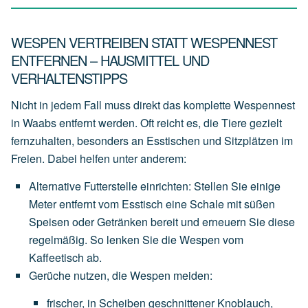
WESPEN VERTREIBEN STATT WESPENNEST
ENTFERNEN – HAUSMITTEL UND
VERHALTENSTIPPS
Nicht in jedem Fall muss direkt das komplette Wespennest
in Waabs entfernt werden. Oft reicht es, die Tiere gezielt
fernzuhalten, besonders an Esstischen und Sitzplätzen im
Freien. Dabei helfen unter anderem:
Alternative Futterstelle einrichten
:
Stellen
Sie
einige
Meter
entfernt
vom
Esstisch
eine
Schale
mit
süßen
Speisen
oder
Getränken
bereit
und
erneuern
Sie
diese
regelmäßig.
So
lenken
Sie
die
Wespen
vom
Kaffeetisch
ab.
Gerüche nutzen, die Wespen meiden
:
frischer,
in
Scheiben
geschnittener
Knoblauch
,