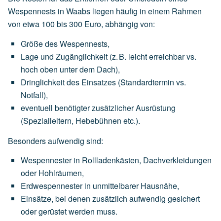
Wespennests in Waabs liegen häufig in einem Rahmen
von
etwa 100 bis 300 Euro
, abhängig von:
Größe des Wespennests
,
Lage und Zugänglichkeit
(z.
B.
leicht
erreichbar
vs.
hoch
oben
unter
dem
Dach),
Dringlichkeit des Einsatzes
(Standardtermin
vs.
Notfall),
eventuell
benötigter
zusätzlicher Ausrüstung
(Spezialleitern,
Hebebühnen
etc.).
Besonders aufwendig sind:
Wespennester
in
Rollladenkästen,
Dachverkleidungen
oder
Hohlräumen,
Erdwespennester
in
unmittelbarer
Hausnähe,
Einsätze,
bei
denen
zusätzlich
aufwendig
gesichert
oder
gerüstet
werden
muss.