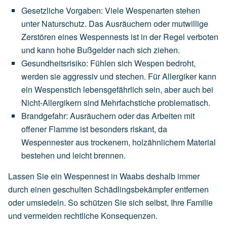
Gesetzliche Vorgaben
:
Viele
Wespenarten
stehen
unter
Naturschutz.
Das
Ausräuchern
oder
mutwillige
Zerstören
eines
Wespennests
ist
in
der
Regel
verboten
und
kann
hohe
Bußgelder
nach
sich
ziehen.
Gesundheitsrisiko
:
Fühlen
sich
Wespen
bedroht,
werden
sie
aggressiv
und
stechen.
Für
Allergiker
kann
ein
Wespenstich
lebensgefährlich
sein,
aber
auch
bei
Nicht-Allergikern
sind
Mehrfachstiche
problematisch.
Brandgefahr
:
Ausräuchern
oder
das
Arbeiten
mit
offener
Flamme
ist
besonders
riskant,
da
Wespennester
aus
trockenem,
holzähnlichem
Material
bestehen
und
leicht
brennen.
Lassen Sie ein Wespennest in Waabs deshalb immer
durch einen geschulten Schädlingsbekämpfer entfernen
oder umsiedeln. So schützen Sie sich selbst, Ihre Familie
und vermeiden rechtliche Konsequenzen.