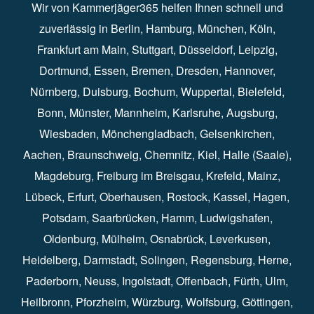
Wir von Kammerjäger365 helfen Ihnen schnell und
zuverlässig in
Berlin
⁠,
Hamburg
⁠,
München
,
Köln
⁠,
Frankfurt am Main
⁠,
Stuttgart
⁠,
Düsseldorf⁠
,
Leipzig
⁠,
Dortmund⁠
,
Essen
⁠,
Bremen⁠
,
Dresden
⁠,
Hannover
⁠,
Nürnberg
⁠,
Duisburg
⁠⁠,
Bochum
⁠,
Wuppertal
⁠⁠,
Bielefeld
⁠⁠,
Bonn
⁠⁠,
Münster⁠⁠
,
Mannheim⁠
,
Karlsruhe
⁠,
Augsburg
⁠,
Wiesbaden
⁠⁠,
Mönchengladbach
⁠,
Gelsenkirchen⁠⁠
,
Aachen
⁠⁠,
Braunschweig
⁠,
Chemnitz
⁠⁠,
Kiel
⁠,
Halle (Saale)⁠⁠
,
Magdeburg⁠
,
Freiburg im Breisgau
⁠⁠,
Krefeld
⁠⁠,
Mainz
⁠⁠,
Lübeck⁠
,
Erfurt
⁠,
Oberhausen
⁠⁠,
Rostock
⁠⁠, Kassel⁠⁠,
Hagen
⁠,
Potsdam
⁠,
Saarbrücken
⁠⁠,
Hamm
⁠,
Ludwigshafen
⁠,
Oldenburg
⁠,
Mülheim
⁠,
Osnabrück
⁠⁠,
Leverkusen
⁠,
Heidelberg
⁠,
Darmstadt
⁠⁠,
Solingen⁠
,
Regensburg
⁠,
Herne
⁠⁠,
Paderborn
⁠,
Neuss
⁠,
Ingolstadt
⁠,
Offenbach
,
Fürth
⁠⁠,
Ulm
⁠⁠,
Heilbronn
⁠,
Pforzheim⁠
,
Würzburg⁠
,
Wolfsburg
⁠⁠,
Göttingen
⁠,