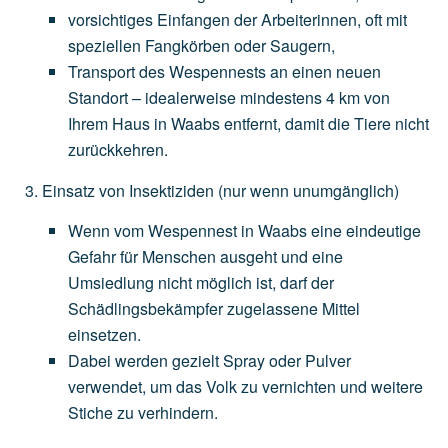
vorsichtiges
Einfangen
der
Arbeiterinnen,
oft
mit
speziellen
Fangkörben
oder
Saugern,
Transport
des
Wespennests
an
einen
neuen
Standort
–
idealerweise
mindestens
4
km
von
Ihrem
Haus
in
Waabs
entfernt,
damit
die
Tiere
nicht
zurückkehren.
Einsatz von Insektiziden
(nur
wenn
unumgänglich)
Wenn
vom
Wespennest
in
Waabs
eine
eindeutige
Gefahr
für
Menschen
ausgeht
und
eine
Umsiedlung
nicht
möglich
ist,
darf
der
Schädlingsbekämpfer
zugelassene
Mittel
einsetzen.
Dabei
werden
gezielt
Spray
oder
Pulver
verwendet,
um
das
Volk
zu
vernichten
und
weitere
Stiche
zu
verhindern.