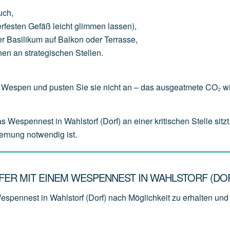
uch
,
erfesten
Gefäß
leicht
glimmen
lassen),
er
Basilikum
auf
Balkon
oder
Terrasse,
hen
an
strategischen
Stellen.
Wespen und pusten Sie sie nicht an – das ausgeatmete CO₂ wi
spennest in Wahlstorf (Dorf) an einer kritischen Stelle sitzt,
fernung notwendig ist.
ER MIT EINEM WESPENNEST IN WAHLSTORF (DO
espennest in Wahlstorf (Dorf) nach Möglichkeit zu erhalten und