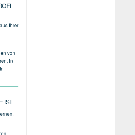
ROFI
aus Ihrer
hen von
en, in
In
 IST
fernen.
ren