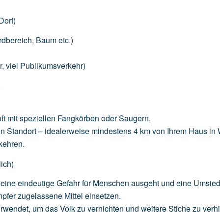
Dorf)
rdbereich,
Baum
etc.)
r,
viel
Publikumsverkehr)
)
ft
mit
speziellen
Fangkörben
oder
Saugern,
en
Standort
–
idealerweise
mindestens
4
km
von
Ihrem
Haus
in
kehren.
ich)
eine
eindeutige
Gefahr
für
Menschen
ausgeht
und
eine
Umsied
pfer
zugelassene
Mittel
einsetzen.
rwendet,
um
das
Volk
zu
vernichten
und
weitere
Stiche
zu
verh