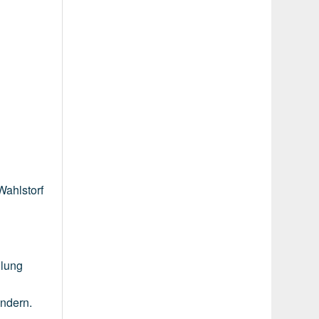
Wahlstorf
lung
indern.