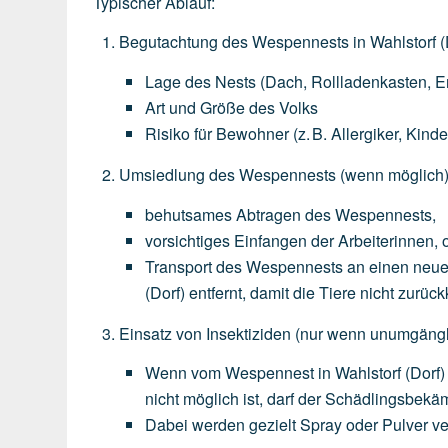
Typischer Ablauf:
Begutachtung des Wespennests in Wahlstorf (
Lage
des
Nests
(Dach,
Rollladenkasten,
E
Art
und
Größe
des
Volks
Risiko
für
Bewohner
(z.
B.
Allergiker,
Kinde
Umsiedlung des Wespennests
(wenn
möglich
behutsames
Abtragen
des
Wespennests,
vorsichtiges
Einfangen
der
Arbeiterinnen,
o
Transport
des
Wespennests
an
einen
neu
(Dorf)
entfernt,
damit
die
Tiere
nicht
zurück
Einsatz von Insektiziden
(nur
wenn
unumgängl
Wenn
vom
Wespennest
in
Wahlstorf (Dorf)
nicht
möglich
ist,
darf
der
Schädlingsbekäm
Dabei
werden
gezielt
Spray
oder
Pulver
ve