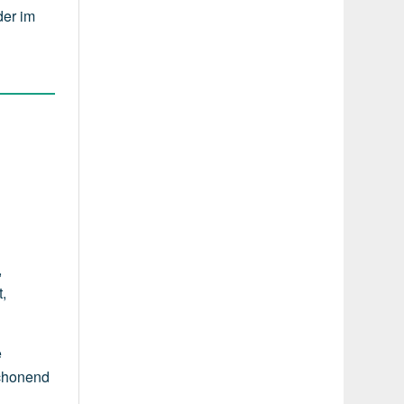
der im
,
t,
e
schonend