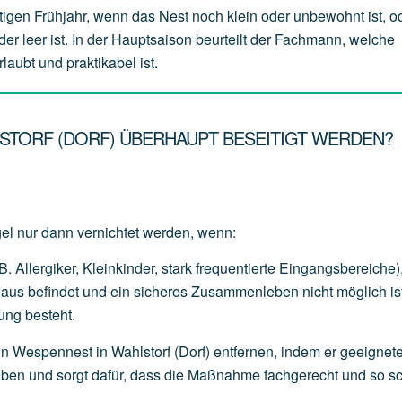
tigen Frühjahr, wenn das Nest noch klein oder unbewohnt ist, o
der leer ist. In der Hauptsaison beurteilt der Fachmann, welche
laubt und praktikabel ist.
STORF (DORF) ÜBERHAUPT BESEITIGT WERDEN?
gel nur dann vernichtet werden, wenn:
B.
Allergiker,
Kleinkinder,
stark
frequentierte
Eingangsbereiche)
Haus
befindet
und
ein
sicheres
Zusammenleben
nicht
möglich
is
ung
besteht.
n Wespennest in Wahlstorf (Dorf) entfernen, indem er geeignet
orgaben und sorgt dafür, dass die Maßnahme fachgerecht und so 