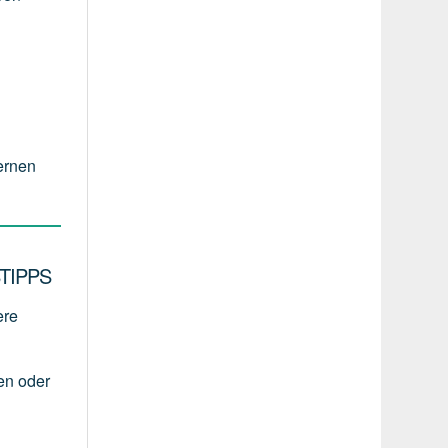
ernen
TIPPS
ere
en
oder