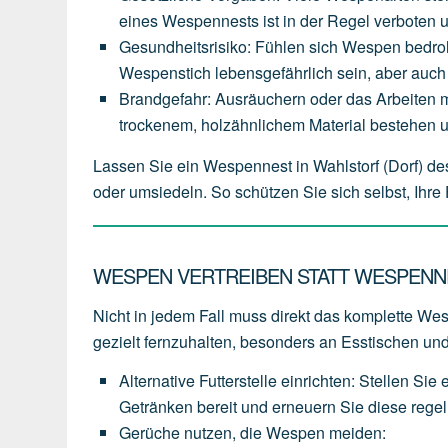
eines
Wespennests
ist
in
der
Regel
verboten
Gesundheitsrisiko
:
Fühlen
sich
Wespen
bedro
Wespenstich
lebensgefährlich
sein,
aber
auch
Brandgefahr
:
Ausräuchern
oder
das
Arbeiten
m
trockenem,
holzähnlichem
Material
bestehen
Lassen Sie ein Wespennest in Wahlstorf (Dorf) d
oder umsiedeln. So schützen Sie sich selbst, Ihr
WESPEN VERTREIBEN STATT WESPENN
Nicht in jedem Fall muss direkt das komplette Wesp
gezielt fernzuhalten, besonders an Esstischen und
Alternative Futterstelle einrichten
:
Stellen
Sie
Getränken
bereit
und
erneuern
Sie
diese
rege
Gerüche nutzen, die Wespen meiden
: