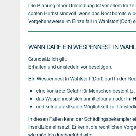
Die Planung einer Umsiedlung ist vor allem im zei
späten Herbst sinnvoll, wenn das Nest bereits wie
Vorgehensweise im Einzelfall in Wahlstorf (Dorf) er
WANN DARF EIN WESPENNEST IN WAHL
Grundsätzlich gilt:
Erhalten und umsiedeln vor beseitigen.
Ein Wespennest in Wahlstorf (Dorf) darf in der Re
eine
konkrete Gefahr für Menschen
besteht
(z.
das
Wespennest
sich
unmittelbar an oder im 
und
keine
praktikable
Möglichkeit
zur
Umsiedl
In diesen Fällen kann der Schädlingsbekämpfer ei
Insektizide einsetzt. Er kennt die rechtlichen V
wie möglich durchgeführt wird.