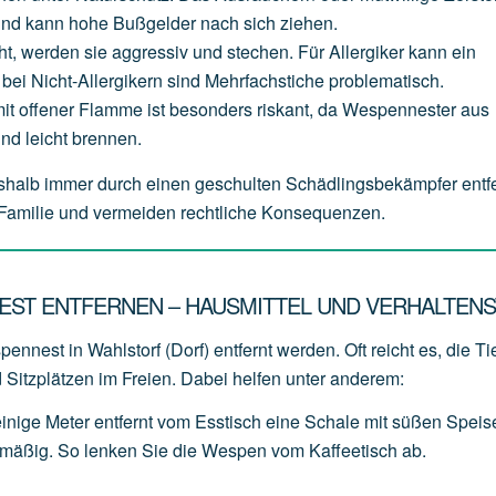
und
kann
hohe
Bußgelder
nach
sich
ziehen.
ht,
werden
sie
aggressiv
und
stechen.
Für
Allergiker
kann
ein
bei
Nicht-Allergikern
sind
Mehrfachstiche
problematisch.
it
offener
Flamme
ist
besonders
riskant,
da
Wespennester
aus
und
leicht
brennen.
eshalb immer durch einen geschulten Schädlingsbekämpfer entf
e Familie und vermeiden rechtliche Konsequenzen.
EST ENTFERNEN – HAUSMITTEL UND VERHALTENS
ennest in Wahlstorf (Dorf) entfernt werden. Oft reicht es, die Ti
 Sitzplätzen im Freien. Dabei helfen unter anderem:
einige
Meter
entfernt
vom
Esstisch
eine
Schale
mit
süßen
Speis
lmäßig.
So
lenken
Sie
die
Wespen
vom
Kaffeetisch
ab.