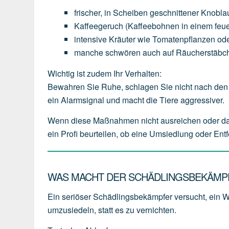
frischer,
in
Scheiben
geschnittener
Knobla
Kaffeegeruch
(Kaffeebohnen
in
einem
feu
intensive
Kräuter
wie
Tomatenpflanzen
od
manche
schwören
auch
auf
Räucherstäbc
Wichtig ist zudem Ihr Verhalten:
Bewahren Sie Ruhe, schlagen Sie nicht nach den 
ein Alarmsignal und macht die Tiere aggressiver.
Wenn diese Maßnahmen nicht ausreichen oder das We
ein Profi beurteilen, ob eine Umsiedlung oder Ent
WAS MACHT DER SCHÄDLINGSBEKÄMPF
Ein seriöser Schädlingsbekämpfer versucht, ein W
umzusiedeln
, statt es zu vernichten.