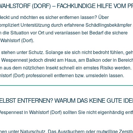
AHLSTORF (DORF) – FACHKUNDIGE HILFE VOM P
deckt und möchten es sicher entfernen lassen? Über
mpliziert Unterstützung durch erfahrene Schädlingsbekämpfer 
 die Situation vor Ort und veranlassen bei Bedarf die sichere
ahlstorf (Dorf).
stehen unter Schutz. Solange sie sich nicht bedroht fühlen, ge
s Wespennest jedoch direkt am Haus, am Balkon oder in Bereich
n aus dem nützlichen Insekt schnell ein ernstes Risiko werden. 
storf (Dorf) professionell entfernen bzw. umsiedeln lassen.
ELBST ENTFERNEN? WARUM DAS KEINE GUTE IDEE
espennest in Wahlstorf (Dorf) sollten Sie nicht eigenhändig ent
ehen
unter
Naturschutz.
Das
Ausräuchern
oder
mutwillige
Zerstö