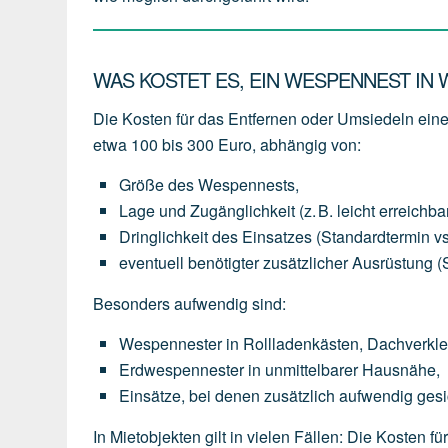
WAS KOSTET ES, EIN WESPENNEST IN
Die Kosten für das Entfernen oder Umsiedeln ein
etwa 100 bis 300 Euro
, abhängig von:
Größe des Wespennests
,
Lage und Zugänglichkeit
(z.
B.
leicht
erreichba
Dringlichkeit des Einsatzes
(Standardtermin
vs
eventuell
benötigter
zusätzlicher Ausrüstung
(
Besonders aufwendig sind:
Wespennester
in
Rollladenkästen,
Dachverkl
Erdwespennester
in
unmittelbarer
Hausnähe,
Einsätze,
bei
denen
zusätzlich
aufwendig
gesi
In Mietobjekten gilt in vielen Fällen: Die Kosten f