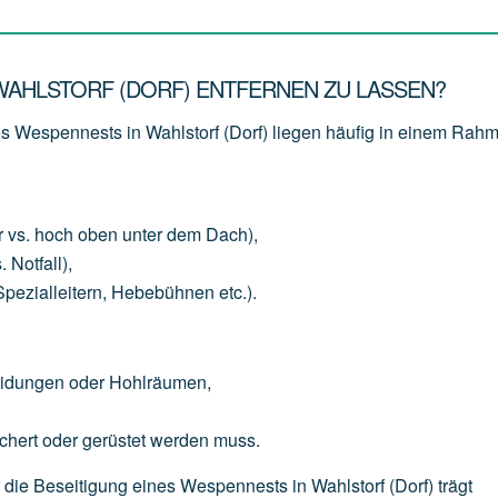
 WAHLSTORF (DORF) ENTFERNEN ZU LASSEN?
es Wespennests in Wahlstorf (Dorf) liegen häufig in einem Rah
r
vs.
hoch
oben
unter
dem
Dach),
.
Notfall),
Spezialleitern,
Hebebühnen
etc.).
eidungen
oder
Hohlräumen,
chert
oder
gerüstet
werden
muss.
ür die Beseitigung eines Wespennests in Wahlstorf (Dorf) trägt