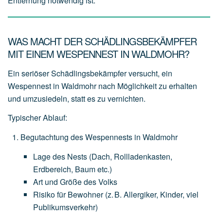
Entfernung notwendig ist.
WAS MACHT DER SCHÄDLINGSBEKÄMPFER
MIT EINEM WESPENNEST IN WALDMOHR?
Ein seriöser Schädlingsbekämpfer versucht, ein
Wespennest in Waldmohr nach Möglichkeit zu erhalten
und
umzusiedeln
, statt es zu vernichten.
Typischer Ablauf:
Begutachtung des Wespennests in Waldmohr
Lage
des
Nests
(Dach,
Rollladenkasten,
Erdbereich,
Baum
etc.)
Art
und
Größe
des
Volks
Risiko
für
Bewohner
(z.
B.
Allergiker,
Kinder,
viel
Publikumsverkehr)