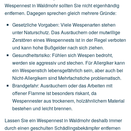
Wespennest in Waldmohr sollten Sie nicht eigenhändig
entfernen. Dagegen sprechen gleich mehrere Gründe:
Gesetzliche Vorgaben
:
Viele
Wespenarten
stehen
unter
Naturschutz.
Das
Ausräuchern
oder
mutwillige
Zerstören
eines
Wespennests
ist
in
der
Regel
verboten
und
kann
hohe
Bußgelder
nach
sich
ziehen.
Gesundheitsrisiko
:
Fühlen
sich
Wespen
bedroht,
werden
sie
aggressiv
und
stechen.
Für
Allergiker
kann
ein
Wespenstich
lebensgefährlich
sein,
aber
auch
bei
Nicht-Allergikern
sind
Mehrfachstiche
problematisch.
Brandgefahr
:
Ausräuchern
oder
das
Arbeiten
mit
offener
Flamme
ist
besonders
riskant,
da
Wespennester
aus
trockenem,
holzähnlichem
Material
bestehen
und
leicht
brennen.
Lassen Sie ein Wespennest in Waldmohr deshalb immer
durch einen geschulten Schädlingsbekämpfer entfernen