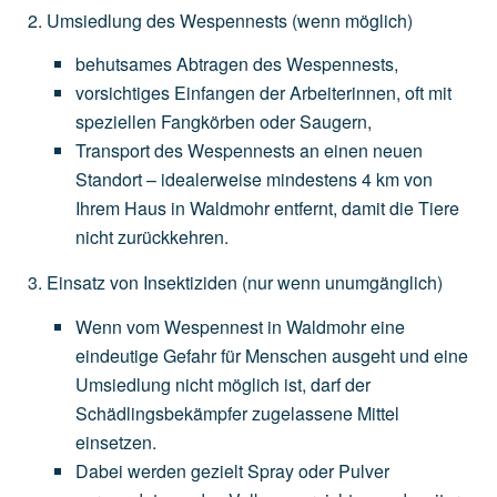
Umsiedlung des Wespennests
(wenn
möglich)
behutsames
Abtragen
des
Wespennests,
vorsichtiges
Einfangen
der
Arbeiterinnen,
oft
mit
speziellen
Fangkörben
oder
Saugern,
Transport
des
Wespennests
an
einen
neuen
Standort
–
idealerweise
mindestens
4
km
von
Ihrem
Haus
in
Waldmohr
entfernt,
damit
die
Tiere
nicht
zurückkehren.
Einsatz von Insektiziden
(nur
wenn
unumgänglich)
Wenn
vom
Wespennest
in
Waldmohr
eine
eindeutige
Gefahr
für
Menschen
ausgeht
und
eine
Umsiedlung
nicht
möglich
ist,
darf
der
Schädlingsbekämpfer
zugelassene
Mittel
einsetzen.
Dabei
werden
gezielt
Spray
oder
Pulver