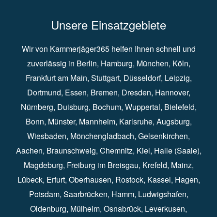
Unsere Einsatzgebiete
Wir von Kammerjäger365 helfen Ihnen schnell und
zuverlässig in
Berlin
⁠,
Hamburg
⁠,
München
,
Köln
⁠,
Frankfurt am Main
⁠,
Stuttgart
⁠,
Düsseldorf⁠
,
Leipzig
⁠,
Dortmund⁠
,
Essen
⁠,
Bremen⁠
,
Dresden
⁠,
Hannover
⁠,
Nürnberg
⁠,
Duisburg
⁠⁠,
Bochum
⁠,
Wuppertal
⁠⁠,
Bielefeld
⁠⁠,
Bonn
⁠⁠,
Münster⁠⁠
,
Mannheim⁠
,
Karlsruhe
⁠,
Augsburg
⁠,
Wiesbaden
⁠⁠,
Mönchengladbach
⁠,
Gelsenkirchen⁠⁠
,
Aachen
⁠⁠,
Braunschweig
⁠,
Chemnitz
⁠⁠,
Kiel
⁠,
Halle (Saale)⁠⁠
,
Magdeburg⁠
,
Freiburg im Breisgau
⁠⁠,
Krefeld
⁠⁠,
Mainz
⁠⁠,
Lübeck⁠
,
Erfurt
⁠,
Oberhausen
⁠⁠,
Rostock
⁠⁠, Kassel⁠⁠,
Hagen
⁠,
Potsdam
⁠,
Saarbrücken
⁠⁠,
Hamm
⁠,
Ludwigshafen
⁠,
Oldenburg
⁠,
Mülheim
⁠,
Osnabrück
⁠⁠,
Leverkusen
⁠,