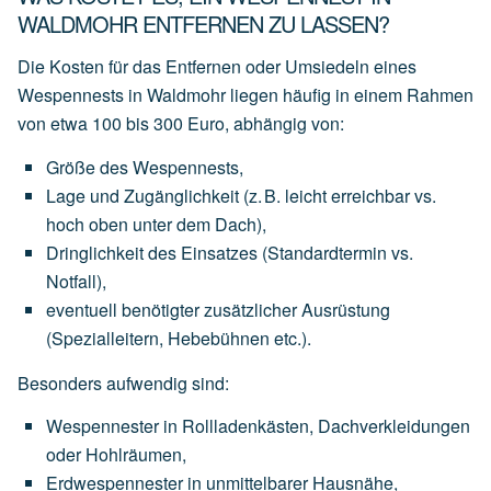
WALDMOHR ENTFERNEN ZU LASSEN?
Die Kosten für das Entfernen oder Umsiedeln eines
Wespennests in Waldmohr liegen häufig in einem Rahmen
von
etwa 100 bis 300 Euro
, abhängig von:
Größe des Wespennests
,
Lage und Zugänglichkeit
(z.
B.
leicht
erreichbar
vs.
hoch
oben
unter
dem
Dach),
Dringlichkeit des Einsatzes
(Standardtermin
vs.
Notfall),
eventuell
benötigter
zusätzlicher Ausrüstung
(Spezialleitern,
Hebebühnen
etc.).
Besonders aufwendig sind:
Wespennester
in
Rollladenkästen,
Dachverkleidungen
oder
Hohlräumen,
Erdwespennester
in
unmittelbarer
Hausnähe,