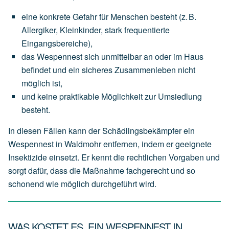
eine
konkrete Gefahr für Menschen
besteht
(z.
B.
Allergiker,
Kleinkinder,
stark
frequentierte
Eingangsbereiche),
das
Wespennest
sich
unmittelbar an oder im Haus
befindet
und
ein
sicheres
Zusammenleben
nicht
möglich
ist,
und
keine
praktikable
Möglichkeit
zur
Umsiedlung
besteht.
In diesen Fällen kann der Schädlingsbekämpfer ein
Wespennest in Waldmohr entfernen, indem er geeignete
Insektizide einsetzt. Er kennt die rechtlichen Vorgaben und
sorgt dafür, dass die Maßnahme fachgerecht und so
schonend wie möglich durchgeführt wird.
WAS KOSTET ES, EIN WESPENNEST IN