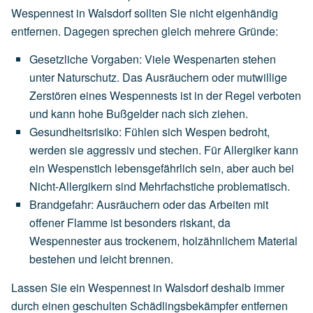
Wespennest in Walsdorf sollten Sie nicht eigenhändig
entfernen. Dagegen sprechen gleich mehrere Gründe:
Gesetzliche Vorgaben
:
Viele
Wespenarten
stehen
unter
Naturschutz.
Das
Ausräuchern
oder
mutwillige
Zerstören
eines
Wespennests
ist
in
der
Regel
verboten
und
kann
hohe
Bußgelder
nach
sich
ziehen.
Gesundheitsrisiko
:
Fühlen
sich
Wespen
bedroht,
werden
sie
aggressiv
und
stechen.
Für
Allergiker
kann
ein
Wespenstich
lebensgefährlich
sein,
aber
auch
bei
Nicht-Allergikern
sind
Mehrfachstiche
problematisch.
Brandgefahr
:
Ausräuchern
oder
das
Arbeiten
mit
offener
Flamme
ist
besonders
riskant,
da
Wespennester
aus
trockenem,
holzähnlichem
Material
bestehen
und
leicht
brennen.
Lassen Sie ein Wespennest in Walsdorf deshalb immer
durch einen geschulten Schädlingsbekämpfer entfernen