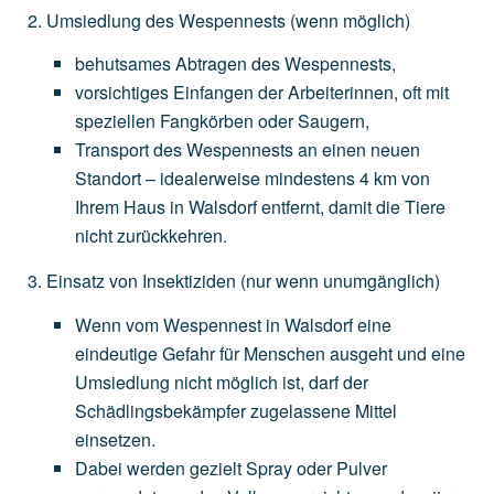
Umsiedlung des Wespennests
(wenn
möglich)
behutsames
Abtragen
des
Wespennests,
vorsichtiges
Einfangen
der
Arbeiterinnen,
oft
mit
speziellen
Fangkörben
oder
Saugern,
Transport
des
Wespennests
an
einen
neuen
Standort
–
idealerweise
mindestens
4
km
von
Ihrem
Haus
in
Walsdorf
entfernt,
damit
die
Tiere
nicht
zurückkehren.
Einsatz von Insektiziden
(nur
wenn
unumgänglich)
Wenn
vom
Wespennest
in
Walsdorf
eine
eindeutige
Gefahr
für
Menschen
ausgeht
und
eine
Umsiedlung
nicht
möglich
ist,
darf
der
Schädlingsbekämpfer
zugelassene
Mittel
einsetzen.
Dabei
werden
gezielt
Spray
oder
Pulver