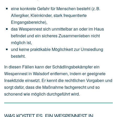
eine
konkrete Gefahr für Menschen
besteht
(z.
B.
Allergiker,
Kleinkinder,
stark
frequentierte
Eingangsbereiche),
das
Wespennest
sich
unmittelbar an oder im Haus
befindet
und
ein
sicheres
Zusammenleben
nicht
möglich
ist,
und
keine
praktikable
Möglichkeit
zur
Umsiedlung
besteht.
In diesen Fällen kann der Schädlingsbekämpfer ein
Wespennest in Walsdorf entfernen, indem er geeignete
Insektizide einsetzt. Er kennt die rechtlichen Vorgaben und
sorgt dafür, dass die Maßnahme fachgerecht und so
schonend wie möglich durchgeführt wird.
WAS KOSTET ES, EIN WESPENNEST IN