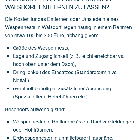
WALSDORF ENTFERNEN ZU LASSEN?
Die Kosten für das Entfernen oder Umsiedeln eines
Wespennests in Walsdorf liegen häufig in einem Rahmen
von
etwa 100 bis 300 Euro
, abhängig von:
Größe des Wespennests
,
Lage und Zugänglichkeit
(z.
B.
leicht
erreichbar
vs.
hoch
oben
unter
dem
Dach),
Dringlichkeit des Einsatzes
(Standardtermin
vs.
Notfall),
eventuell
benötigter
zusätzlicher Ausrüstung
(Spezialleitern,
Hebebühnen
etc.).
Besonders aufwendig sind:
Wespennester
in
Rollladenkästen,
Dachverkleidungen
oder
Hohlräumen,
Erdwespennester
in
unmittelbarer
Hausnähe,