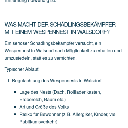
Entfernung notwendig ist.
WAS MACHT DER SCHÄDLINGSBEKÄMPFER
MIT EINEM WESPENNEST IN WALSDORF?
Ein seriöser Schädlingsbekämpfer versucht, ein
Wespennest in Walsdorf nach Möglichkeit zu erhalten und
umzusiedeln
, statt es zu vernichten.
Typischer Ablauf:
Begutachtung des Wespennests in Walsdorf
Lage
des
Nests
(Dach,
Rollladenkasten,
Erdbereich,
Baum
etc.)
Art
und
Größe
des
Volks
Risiko
für
Bewohner
(z.
B.
Allergiker,
Kinder,
viel
Publikumsverkehr)