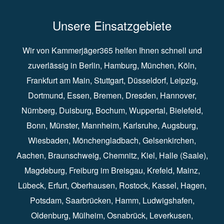
Unsere Einsatzgebiete
Wir von Kammerjäger365 helfen Ihnen schnell und
zuverlässig in
Berlin
⁠,
Hamburg
⁠,
München
,
Köln
⁠,
Frankfurt am Main
⁠,
Stuttgart
⁠,
Düsseldorf⁠
,
Leipzig
⁠,
Dortmund⁠
,
Essen
⁠,
Bremen⁠
,
Dresden
⁠,
Hannover
⁠,
Nürnberg
⁠,
Duisburg
⁠⁠,
Bochum
⁠,
Wuppertal
⁠⁠,
Bielefeld
⁠⁠,
Bonn
⁠⁠,
Münster⁠⁠
,
Mannheim⁠
,
Karlsruhe
⁠,
Augsburg
⁠,
Wiesbaden
⁠⁠,
Mönchengladbach
⁠,
Gelsenkirchen⁠⁠
,
Aachen
⁠⁠,
Braunschweig
⁠,
Chemnitz
⁠⁠,
Kiel
⁠,
Halle (Saale)⁠⁠
,
Magdeburg⁠
,
Freiburg im Breisgau
⁠⁠,
Krefeld
⁠⁠,
Mainz
⁠⁠,
Lübeck⁠
,
Erfurt
⁠,
Oberhausen
⁠⁠,
Rostock
⁠⁠, Kassel⁠⁠,
Hagen
⁠,
Potsdam
⁠,
Saarbrücken
⁠⁠,
Hamm
⁠,
Ludwigshafen
⁠,
Oldenburg
⁠,
Mülheim
⁠,
Osnabrück
⁠⁠,
Leverkusen
⁠,