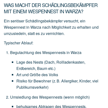
WAS MACHT DER SCHÄDLINGSBEKÄMPFER
MIT EINEM WESPENNEST IN WARZA?
Ein seriöser Schädlingsbekämpfer versucht, ein
Wespennest in Warza nach Möglichkeit zu erhalten und
umzusiedeln
, statt es zu vernichten.
Typischer Ablauf:
Begutachtung des Wespennests in Warza
Lage
des
Nests
(Dach,
Rollladenkasten,
Erdbereich,
Baum
etc.)
Art
und
Größe
des
Volks
Risiko
für
Bewohner
(z.
B.
Allergiker,
Kinder,
viel
Publikumsverkehr)
Umsiedlung des Wespennests
(wenn
möglich)
behutsames
Abtragen
des
Wespennests,