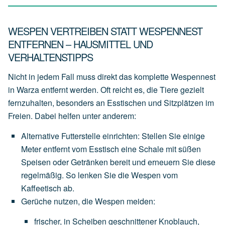
WESPEN VERTREIBEN STATT WESPENNEST
ENTFERNEN – HAUSMITTEL UND
VERHALTENSTIPPS
Nicht in jedem Fall muss direkt das komplette Wespennest
in Warza entfernt werden. Oft reicht es, die Tiere gezielt
fernzuhalten, besonders an Esstischen und Sitzplätzen im
Freien. Dabei helfen unter anderem:
Alternative Futterstelle einrichten
:
Stellen
Sie
einige
Meter
entfernt
vom
Esstisch
eine
Schale
mit
süßen
Speisen
oder
Getränken
bereit
und
erneuern
Sie
diese
regelmäßig.
So
lenken
Sie
die
Wespen
vom
Kaffeetisch
ab.
Gerüche nutzen, die Wespen meiden
:
frischer,
in
Scheiben
geschnittener
Knoblauch
,