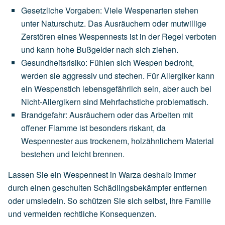
Gesetzliche Vorgaben
:
Viele
Wespenarten
stehen
unter
Naturschutz.
Das
Ausräuchern
oder
mutwillige
Zerstören
eines
Wespennests
ist
in
der
Regel
verboten
und
kann
hohe
Bußgelder
nach
sich
ziehen.
Gesundheitsrisiko
:
Fühlen
sich
Wespen
bedroht,
werden
sie
aggressiv
und
stechen.
Für
Allergiker
kann
ein
Wespenstich
lebensgefährlich
sein,
aber
auch
bei
Nicht-Allergikern
sind
Mehrfachstiche
problematisch.
Brandgefahr
:
Ausräuchern
oder
das
Arbeiten
mit
offener
Flamme
ist
besonders
riskant,
da
Wespennester
aus
trockenem,
holzähnlichem
Material
bestehen
und
leicht
brennen.
Lassen Sie ein Wespennest in Warza deshalb immer
durch einen geschulten Schädlingsbekämpfer entfernen
oder umsiedeln. So schützen Sie sich selbst, Ihre Familie
und vermeiden rechtliche Konsequenzen.