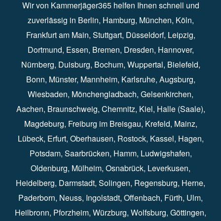
Wir von Kammerjäger365 helfen Ihnen schnell und
zuverlässig in
Berlin
⁠,
Hamburg
⁠,
München
,
Köln
⁠,
Frankfurt am Main
⁠,
Stuttgart
⁠,
Düsseldorf⁠
,
Leipzig
⁠,
Dortmund⁠
,
Essen
⁠,
Bremen⁠
,
Dresden
⁠,
Hannover
⁠,
Nürnberg
⁠,
Duisburg
⁠⁠,
Bochum
⁠,
Wuppertal
⁠⁠,
Bielefeld
⁠⁠,
Bonn
⁠⁠,
Münster⁠⁠
,
Mannheim⁠
,
Karlsruhe
⁠,
Augsburg
⁠,
Wiesbaden
⁠⁠,
Mönchengladbach
⁠,
Gelsenkirchen⁠⁠
,
Aachen
⁠⁠,
Braunschweig
⁠,
Chemnitz
⁠⁠,
Kiel
⁠,
Halle (Saale)⁠⁠
,
Magdeburg⁠
,
Freiburg im Breisgau
⁠⁠,
Krefeld
⁠⁠,
Mainz
⁠⁠,
Lübeck⁠
,
Erfurt
⁠,
Oberhausen
⁠⁠,
Rostock
⁠⁠, Kassel⁠⁠,
Hagen
⁠,
Potsdam
⁠,
Saarbrücken
⁠⁠,
Hamm
⁠,
Ludwigshafen
⁠,
Oldenburg
⁠,
Mülheim
⁠,
Osnabrück
⁠⁠,
Leverkusen
⁠,
Heidelberg
⁠,
Darmstadt
⁠⁠,
Solingen⁠
,
Regensburg
⁠,
Herne
⁠⁠,
Paderborn
⁠,
Neuss
⁠,
Ingolstadt
⁠,
Offenbach
,
Fürth
⁠⁠,
Ulm
⁠⁠,
Heilbronn
⁠,
Pforzheim⁠
,
Würzburg⁠
,
Wolfsburg
⁠⁠,
Göttingen
⁠,