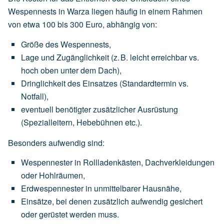
Wespennests in Warza liegen häufig in einem Rahmen
von
etwa 100 bis 300 Euro
, abhängig von:
Größe des Wespennests
,
Lage und Zugänglichkeit
(z.
B.
leicht
erreichbar
vs.
hoch
oben
unter
dem
Dach),
Dringlichkeit des Einsatzes
(Standardtermin
vs.
Notfall),
eventuell
benötigter
zusätzlicher Ausrüstung
(Spezialleitern,
Hebebühnen
etc.).
Besonders aufwendig sind:
Wespennester
in
Rollladenkästen,
Dachverkleidungen
oder
Hohlräumen,
Erdwespennester
in
unmittelbarer
Hausnähe,
Einsätze,
bei
denen
zusätzlich
aufwendig
gesichert
oder
gerüstet
werden
muss.