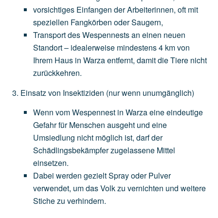
vorsichtiges
Einfangen
der
Arbeiterinnen,
oft
mit
speziellen
Fangkörben
oder
Saugern,
Transport
des
Wespennests
an
einen
neuen
Standort
–
idealerweise
mindestens
4
km
von
Ihrem
Haus
in
Warza
entfernt,
damit
die
Tiere
nicht
zurückkehren.
Einsatz von Insektiziden
(nur
wenn
unumgänglich)
Wenn
vom
Wespennest
in
Warza
eine
eindeutige
Gefahr
für
Menschen
ausgeht
und
eine
Umsiedlung
nicht
möglich
ist,
darf
der
Schädlingsbekämpfer
zugelassene
Mittel
einsetzen.
Dabei
werden
gezielt
Spray
oder
Pulver
verwendet,
um
das
Volk
zu
vernichten
und
weitere
Stiche
zu
verhindern.