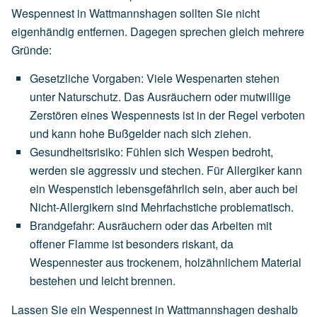
Wespennest in Wattmannshagen sollten Sie nicht
eigenhändig entfernen. Dagegen sprechen gleich mehrere
Gründe:
Gesetzliche Vorgaben
:
Viele
Wespenarten
stehen
unter
Naturschutz.
Das
Ausräuchern
oder
mutwillige
Zerstören
eines
Wespennests
ist
in
der
Regel
verboten
und
kann
hohe
Bußgelder
nach
sich
ziehen.
Gesundheitsrisiko
:
Fühlen
sich
Wespen
bedroht,
werden
sie
aggressiv
und
stechen.
Für
Allergiker
kann
ein
Wespenstich
lebensgefährlich
sein,
aber
auch
bei
Nicht-Allergikern
sind
Mehrfachstiche
problematisch.
Brandgefahr
:
Ausräuchern
oder
das
Arbeiten
mit
offener
Flamme
ist
besonders
riskant,
da
Wespennester
aus
trockenem,
holzähnlichem
Material
bestehen
und
leicht
brennen.
Lassen Sie ein Wespennest in Wattmannshagen deshalb