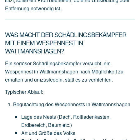
sitzt, sollte ein Profi beurteilen, ob eine Umsiedlung oder
Entfernung notwendig ist.
WAS MACHT DER SCHÄDLINGSBEKÄMPFER
MIT EINEM WESPENNEST IN
WATTMANNSHAGEN?
Ein seriöser Schädlingsbekämpfer versucht, ein
Wespennest in Wattmannshagen nach Möglichkeit zu
erhalten und
umzusiedeln
, statt es zu vernichten.
Typischer Ablauf:
Begutachtung des Wespennests in Wattmannshagen
Lage
des
Nests
(Dach,
Rollladenkasten,
Erdbereich,
Baum
etc.)
Art
und
Größe
des
Volks