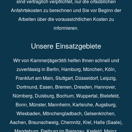
sind vertraglich verpflichtet, nur die ortsüblichen
Anfahrtskosten zu berechnen und Sie vor Beginn der
Arbeiten über die voraussichtlichen Kosten zu
informieren.
Unsere Einsatzgebiete
Wir von Kammerjäger365 helfen Ihnen schnell und
zuverlässig in
Berlin
⁠,
Hamburg
⁠,
München
,
Köln
⁠,
Frankfurt am Main
⁠,
Stuttgart
⁠,
Düsseldorf⁠
,
Leipzig
⁠,
Dortmund⁠
,
Essen
⁠,
Bremen⁠
,
Dresden
⁠,
Hannover
⁠,
Nürnberg
⁠,
Duisburg
⁠⁠,
Bochum
⁠,
Wuppertal
⁠⁠,
Bielefeld
⁠⁠,
Bonn
⁠⁠,
Münster⁠⁠
,
Mannheim⁠
,
Karlsruhe
⁠,
Augsburg
⁠,
Wiesbaden
⁠⁠,
Mönchengladbach
⁠,
Gelsenkirchen⁠⁠
,
Aachen
⁠⁠,
Braunschweig
⁠,
Chemnitz
⁠⁠,
Kiel
⁠,
Halle (Saale)⁠⁠
,
Magdeburg⁠
,
Freiburg im Breisgau
⁠⁠,
Krefeld
⁠⁠,
Mainz
⁠⁠,