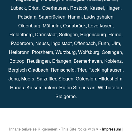
Lübeck⁠
,
Erfurt
⁠,
Oberhausen
⁠⁠,
Rostock
⁠⁠, Kassel⁠⁠,
Hagen
⁠,
Potsdam
⁠,
Saarbrücken
⁠⁠,
Hamm
⁠,
Ludwigshafen
⁠,
Oldenburg
⁠,
Mülheim
⁠,
Osnabrück
⁠⁠,
Leverkusen
⁠,
Heidelberg
⁠,
Darmstadt
⁠⁠,
Solingen⁠
,
Regensburg
⁠,
Herne
⁠⁠,
Paderborn
⁠,
Neuss
⁠,
Ingolstadt
⁠,
Offenbach
,
Fürth
⁠⁠,
Ulm
⁠⁠,
Heilbronn
⁠,
Pforzheim⁠
,
Würzburg⁠
,
Wolfsburg
⁠⁠,
Göttingen
⁠,
Bottrop
⁠,
Reutlingen
⁠,
Erlangen
⁠⁠,
Bremerhaven
⁠,
Koblenz
⁠,
Bergisch Gladbach⁠
,
Remscheid
⁠⁠,
Trier⁠⁠
, Recklinghausen⁠,
Jena
⁠⁠,
Moers
⁠⁠,
Salzgitter
⁠⁠,
Siegen
⁠⁠,
Gütersloh
⁠,
Hildesheim
⁠⁠,
Hanau
⁠,
Kaiserslautern
⁠⁠. Rufen Sie uns an. Wir beraten
Sie gerne.
Inhalte teilweise KI-generiert - This Site rocks with ♥ -
Impressum
|