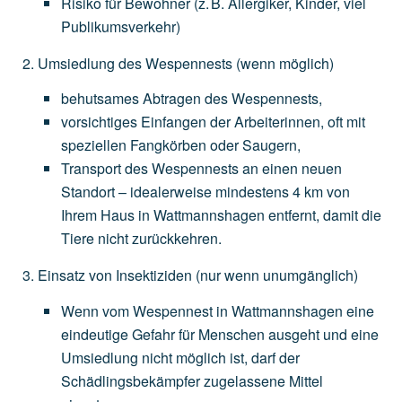
Risiko
für
Bewohner
(z.
B.
Allergiker,
Kinder,
viel
Publikumsverkehr)
Umsiedlung des Wespennests
(wenn
möglich)
behutsames
Abtragen
des
Wespennests,
vorsichtiges
Einfangen
der
Arbeiterinnen,
oft
mit
speziellen
Fangkörben
oder
Saugern,
Transport
des
Wespennests
an
einen
neuen
Standort
–
idealerweise
mindestens
4
km
von
Ihrem
Haus
in
Wattmannshagen
entfernt,
damit
die
Tiere
nicht
zurückkehren.
Einsatz von Insektiziden
(nur
wenn
unumgänglich)
Wenn
vom
Wespennest
in
Wattmannshagen
eine
eindeutige
Gefahr
für
Menschen
ausgeht
und
eine
Umsiedlung
nicht
möglich
ist,
darf
der
Schädlingsbekämpfer
zugelassene
Mittel