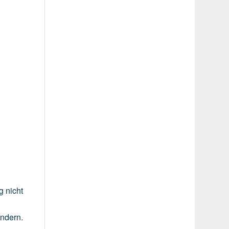
g
nicht
indern.