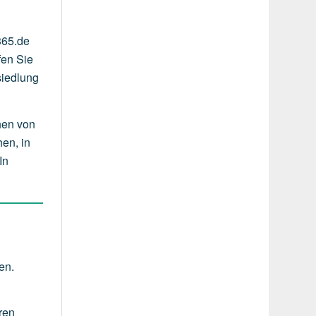
365.de
fen Sie
siedlung
hen von
en, in
In
en.
ren