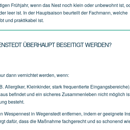
tigen Frühjahr, wenn das Nest noch klein oder unbewohnt ist, o
der leer ist. In der Hauptsaison beurteilt der Fachmann, welche
t und praktikabel ist.
ENSTEDT ÜBERHAUPT BESEITIGT WERDEN?
nur dann vernichtet werden, wenn:
B.
Allergiker,
Kleinkinder,
stark
frequentierte
Eingangsbereiche)
Haus
befindet
und
ein
sicheres
Zusammenleben
nicht
möglich
is
ung
besteht.
in Wespennest in Wegenstedt entfernen, indem er geeignete Ins
sorgt dafür, dass die Maßnahme fachgerecht und so schonend wi