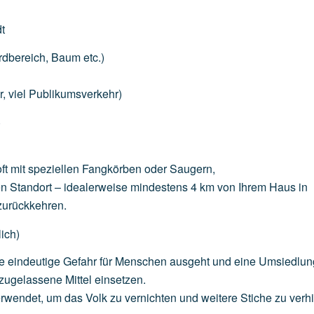
t
rdbereich,
Baum
etc.)
r,
viel
Publikumsverkehr)
)
ft
mit
speziellen
Fangkörben
oder
Saugern,
en
Standort
–
idealerweise
mindestens
4
km
von
Ihrem
Haus
in
zurückkehren.
ich)
e
eindeutige
Gefahr
für
Menschen
ausgeht
und
eine
Umsiedlun
zugelassene
Mittel
einsetzen.
rwendet,
um
das
Volk
zu
vernichten
und
weitere
Stiche
zu
verh