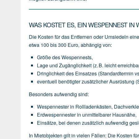
WAS KOSTET ES, EIN WESPENNEST IN
Die Kosten für das Entfernen oder Umsiedeln ei
etwa 100 bis 300 Euro
, abhängig von:
Größe des Wespennests
,
Lage und Zugänglichkeit
(z.
B.
leicht
erreichba
Dringlichkeit des Einsatzes
(Standardtermin
vs
eventuell
benötigter
zusätzlicher Ausrüstung
(
Besonders aufwendig sind:
Wespennester
in
Rollladenkästen,
Dachverkl
Erdwespennester
in
unmittelbarer
Hausnähe,
Einsätze,
bei
denen
zusätzlich
aufwendig
gesi
In Mietobjekten gilt in vielen Fällen: Die Kosten 