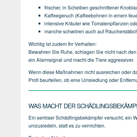
frischer,
in
Scheiben
geschnittener
Knobla
Kaffeegeruch
(Kaffeebohnen
in
einem
feu
intensive
Kräuter
wie
Tomatenpflanzen
od
manche
schwören
auch
auf
Räucherstäbc
Wichtig ist zudem Ihr Verhalten:
Bewahren Sie Ruhe, schlagen Sie nicht nach den 
ein Alarmsignal und macht die Tiere aggressiver.
Wenn diese Maßnahmen nicht ausreichen oder das W
Profi beurteilen, ob eine Umsiedlung oder Entfern
WAS MACHT DER SCHÄDLINGSBEKÄMPF
Ein seriöser Schädlingsbekämpfer versucht, ein 
umzusiedeln
, statt es zu vernichten.