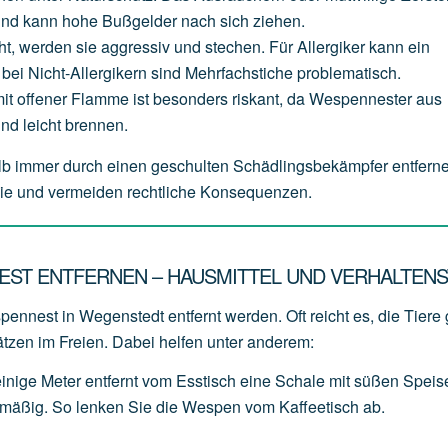
und
kann
hohe
Bußgelder
nach
sich
ziehen.
ht,
werden
sie
aggressiv
und
stechen.
Für
Allergiker
kann
ein
bei
Nicht-Allergikern
sind
Mehrfachstiche
problematisch.
it
offener
Flamme
ist
besonders
riskant,
da
Wespennester
aus
und
leicht
brennen.
b immer durch einen geschulten Schädlingsbekämpfer entfern
ilie und vermeiden rechtliche Konsequenzen.
EST ENTFERNEN – HAUSMITTEL UND VERHALTENS
ennest in Wegenstedt entfernt werden. Oft reicht es, die Tiere 
ätzen im Freien. Dabei helfen unter anderem:
einige
Meter
entfernt
vom
Esstisch
eine
Schale
mit
süßen
Speis
lmäßig.
So
lenken
Sie
die
Wespen
vom
Kaffeetisch
ab.