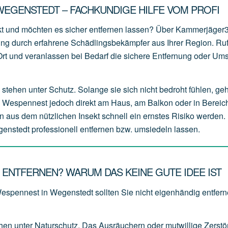
EGENSTEDT – FACHKUNDIGE HILFE VOM PROFI
t und möchten es sicher entfernen lassen? Über Kammerjäger
zung durch erfahrene Schädlingsbekämpfer aus Ihrer Region. Ru
r Ort und veranlassen bei Bedarf die sichere Entfernung oder Um
stehen unter Schutz. Solange sie sich nicht bedroht fühlen, ge
s Wespennest jedoch direkt am Haus, am Balkon oder in Bereich
n aus dem nützlichen Insekt schnell ein ernstes Risiko werden. 
enstedt professionell entfernen bzw. umsiedeln lassen.
ENTFERNEN? WARUM DAS KEINE GUTE IDEE IST
Wespennest in Wegenstedt sollten Sie nicht eigenhändig entfern
ehen
unter
Naturschutz.
Das
Ausräuchern
oder
mutwillige
Zerstö