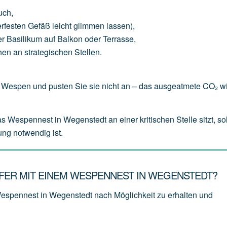
uch
,
erfesten
Gefäß
leicht
glimmen
lassen),
er
Basilikum
auf
Balkon
oder
Terrasse,
hen
an
strategischen
Stellen.
Wespen und pusten Sie sie nicht an – das ausgeatmete CO₂ wi
espennest in Wegenstedt an einer kritischen Stelle sitzt, sol
ung notwendig ist.
ER MIT EINEM WESPENNEST IN WEGENSTEDT?
Wespennest in Wegenstedt nach Möglichkeit zu erhalten und