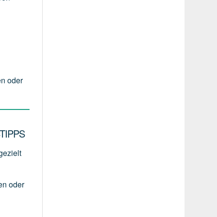
en oder
TIPPS
gezielt
en
oder