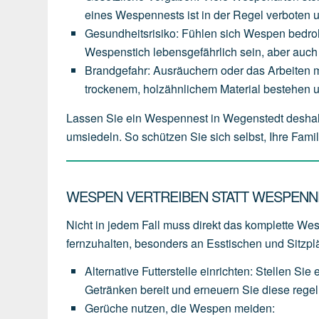
eines
Wespennests
ist
in
der
Regel
verboten
Gesundheitsrisiko
:
Fühlen
sich
Wespen
bedro
Wespenstich
lebensgefährlich
sein,
aber
auch
Brandgefahr
:
Ausräuchern
oder
das
Arbeiten
m
trockenem,
holzähnlichem
Material
bestehen
Lassen Sie ein Wespennest in Wegenstedt deshal
umsiedeln. So schützen Sie sich selbst, Ihre Fam
WESPEN VERTREIBEN STATT WESPENN
Nicht in jedem Fall muss direkt das komplette Wesp
fernzuhalten, besonders an Esstischen und Sitzpl
Alternative Futterstelle einrichten
:
Stellen
Sie
Getränken
bereit
und
erneuern
Sie
diese
rege
Gerüche nutzen, die Wespen meiden
: