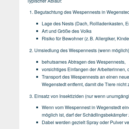
Typischer Ablauf:
Begutachtung des Wespennests in Wegensted
Lage
des
Nests
(Dach,
Rollladenkasten,
E
Art
und
Größe
des
Volks
Risiko
für
Bewohner
(z.
B.
Allergiker,
Kinde
Umsiedlung des Wespennests
(wenn
möglich
behutsames
Abtragen
des
Wespennests,
vorsichtiges
Einfangen
der
Arbeiterinnen,
o
Transport
des
Wespennests
an
einen
neu
Wegenstedt
entfernt,
damit
die
Tiere
nicht
Einsatz von Insektiziden
(nur
wenn
unumgängl
Wenn
vom
Wespennest
in
Wegenstedt
ein
möglich
ist,
darf
der
Schädlingsbekämpfer
Dabei
werden
gezielt
Spray
oder
Pulver
ve