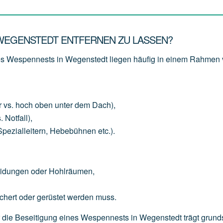
 WEGENSTEDT ENTFERNEN ZU LASSEN?
nes Wespennests in Wegenstedt liegen häufig in einem Rahmen
r
vs.
hoch
oben
unter
dem
Dach),
.
Notfall),
Spezialleitern,
Hebebühnen
etc.).
eidungen
oder
Hohlräumen,
chert
oder
gerüstet
werden
muss.
für die Beseitigung eines Wespennests in Wegenstedt trägt grund