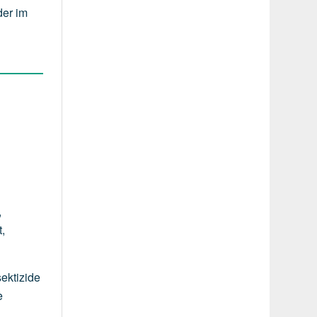
der im
,
t,
ektizide
e