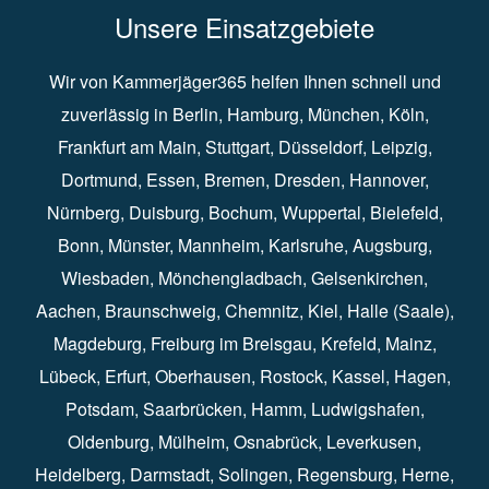
Unsere Einsatzgebiete
Wir von Kammerjäger365 helfen Ihnen schnell und
zuverlässig in
Berlin
⁠,
Hamburg
⁠,
München
,
Köln
⁠,
Frankfurt am Main
⁠,
Stuttgart
⁠,
Düsseldorf⁠
,
Leipzig
⁠,
Dortmund⁠
,
Essen
⁠,
Bremen⁠
,
Dresden
⁠,
Hannover
⁠,
Nürnberg
⁠,
Duisburg
⁠⁠,
Bochum
⁠,
Wuppertal
⁠⁠,
Bielefeld
⁠⁠,
Bonn
⁠⁠,
Münster⁠⁠
,
Mannheim⁠
,
Karlsruhe
⁠,
Augsburg
⁠,
Wiesbaden
⁠⁠,
Mönchengladbach
⁠,
Gelsenkirchen⁠⁠
,
Aachen
⁠⁠,
Braunschweig
⁠,
Chemnitz
⁠⁠,
Kiel
⁠,
Halle (Saale)⁠⁠
,
Magdeburg⁠
,
Freiburg im Breisgau
⁠⁠,
Krefeld
⁠⁠,
Mainz
⁠⁠,
Lübeck⁠
,
Erfurt
⁠,
Oberhausen
⁠⁠,
Rostock
⁠⁠, Kassel⁠⁠,
Hagen
⁠,
Potsdam
⁠,
Saarbrücken
⁠⁠,
Hamm
⁠,
Ludwigshafen
⁠,
Oldenburg
⁠,
Mülheim
⁠,
Osnabrück
⁠⁠,
Leverkusen
⁠,
Heidelberg
⁠,
Darmstadt
⁠⁠,
Solingen⁠
,
Regensburg
⁠,
Herne
⁠⁠,