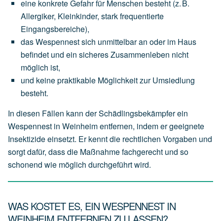
eine
konkrete Gefahr für Menschen
besteht
(z.
B.
Allergiker,
Kleinkinder,
stark
frequentierte
Eingangsbereiche),
das
Wespennest
sich
unmittelbar an oder im Haus
befindet
und
ein
sicheres
Zusammenleben
nicht
möglich
ist,
und
keine
praktikable
Möglichkeit
zur
Umsiedlung
besteht.
In diesen Fällen kann der Schädlingsbekämpfer ein
Wespennest in Weinheim entfernen, indem er geeignete
Insektizide einsetzt. Er kennt die rechtlichen Vorgaben und
sorgt dafür, dass die Maßnahme fachgerecht und so
schonend wie möglich durchgeführt wird.
WAS KOSTET ES, EIN WESPENNEST IN
WEINHEIM ENTFERNEN ZU LASSEN?