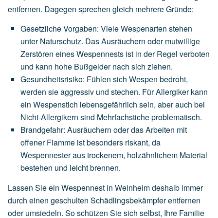
entfernen. Dagegen sprechen gleich mehrere Gründe:
Gesetzliche Vorgaben
:
Viele
Wespenarten
stehen
unter
Naturschutz.
Das
Ausräuchern
oder
mutwillige
Zerstören
eines
Wespennests
ist
in
der
Regel
verboten
und
kann
hohe
Bußgelder
nach
sich
ziehen.
Gesundheitsrisiko
:
Fühlen
sich
Wespen
bedroht,
werden
sie
aggressiv
und
stechen.
Für
Allergiker
kann
ein
Wespenstich
lebensgefährlich
sein,
aber
auch
bei
Nicht-Allergikern
sind
Mehrfachstiche
problematisch.
Brandgefahr
:
Ausräuchern
oder
das
Arbeiten
mit
offener
Flamme
ist
besonders
riskant,
da
Wespennester
aus
trockenem,
holzähnlichem
Material
bestehen
und
leicht
brennen.
Lassen Sie ein Wespennest in Weinheim deshalb immer
durch einen geschulten Schädlingsbekämpfer entfernen
oder umsiedeln. So schützen Sie sich selbst, Ihre Familie