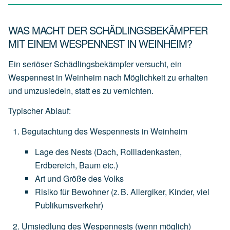
WAS MACHT DER SCHÄDLINGSBEKÄMPFER
MIT EINEM WESPENNEST IN WEINHEIM?
Ein seriöser Schädlingsbekämpfer versucht, ein
Wespennest in Weinheim nach Möglichkeit zu erhalten
und
umzusiedeln
, statt es zu vernichten.
Typischer Ablauf:
Begutachtung des Wespennests in Weinheim
Lage
des
Nests
(Dach,
Rollladenkasten,
Erdbereich,
Baum
etc.)
Art
und
Größe
des
Volks
Risiko
für
Bewohner
(z.
B.
Allergiker,
Kinder,
viel
Publikumsverkehr)
Umsiedlung des Wespennests
(wenn
möglich)