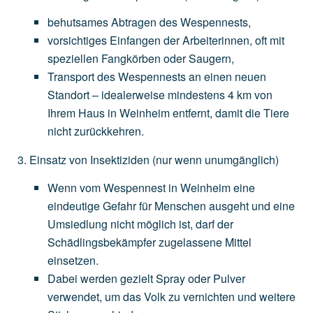
behutsames
Abtragen
des
Wespennests,
vorsichtiges
Einfangen
der
Arbeiterinnen,
oft
mit
speziellen
Fangkörben
oder
Saugern,
Transport
des
Wespennests
an
einen
neuen
Standort
–
idealerweise
mindestens
4
km
von
Ihrem
Haus
in
Weinheim
entfernt,
damit
die
Tiere
nicht
zurückkehren.
Einsatz von Insektiziden
(nur
wenn
unumgänglich)
Wenn
vom
Wespennest
in
Weinheim
eine
eindeutige
Gefahr
für
Menschen
ausgeht
und
eine
Umsiedlung
nicht
möglich
ist,
darf
der
Schädlingsbekämpfer
zugelassene
Mittel
einsetzen.
Dabei
werden
gezielt
Spray
oder
Pulver
verwendet,
um
das
Volk
zu
vernichten
und
weitere