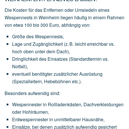
Die Kosten für das Entfernen oder Umsiedeln eines
Wespennests in Weinheim liegen häufig in einem Rahmen
von
etwa 100 bis 300 Euro
, abhängig von:
Größe des Wespennests
,
Lage und Zugänglichkeit
(z.
B.
leicht
erreichbar
vs.
hoch
oben
unter
dem
Dach),
Dringlichkeit des Einsatzes
(Standardtermin
vs.
Notfall),
eventuell
benötigter
zusätzlicher Ausrüstung
(Spezialleitern,
Hebebühnen
etc.).
Besonders aufwendig sind:
Wespennester
in
Rollladenkästen,
Dachverkleidungen
oder
Hohlräumen,
Erdwespennester
in
unmittelbarer
Hausnähe,
Einsätze,
bei
denen
zusätzlich
aufwendig
gesichert