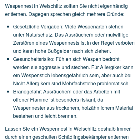
Wespennest in Weischlitz sollten Sie nicht eigenhändig
entfernen. Dagegen sprechen gleich mehrere Gründe:
Gesetzliche Vorgaben
:
Viele
Wespenarten
stehen
unter
Naturschutz.
Das
Ausräuchern
oder
mutwillige
Zerstören
eines
Wespennests
ist
in
der
Regel
verboten
und
kann
hohe
Bußgelder
nach
sich
ziehen.
Gesundheitsrisiko
:
Fühlen
sich
Wespen
bedroht,
werden
sie
aggressiv
und
stechen.
Für
Allergiker
kann
ein
Wespenstich
lebensgefährlich
sein,
aber
auch
bei
Nicht-Allergikern
sind
Mehrfachstiche
problematisch.
Brandgefahr
:
Ausräuchern
oder
das
Arbeiten
mit
offener
Flamme
ist
besonders
riskant,
da
Wespennester
aus
trockenem,
holzähnlichem
Material
bestehen
und
leicht
brennen.
Lassen Sie ein Wespennest in Weischlitz deshalb immer
durch einen geschulten Schädlingsbekämpfer entfernen