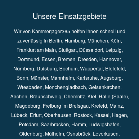
Unsere Einsatzgebiete
Wir von Kammerjäger365 helfen Ihnen schnell und
zuverlässig in
Berlin
⁠,
Hamburg
⁠,
München
,
Köln
⁠,
Frankfurt am Main
⁠,
Stuttgart
⁠,
Düsseldorf⁠
,
Leipzig
⁠,
Dortmund⁠
,
Essen
⁠,
Bremen⁠
,
Dresden
⁠,
Hannover
⁠,
Nürnberg
⁠,
Duisburg
⁠⁠,
Bochum
⁠,
Wuppertal
⁠⁠,
Bielefeld
⁠⁠,
Bonn
⁠⁠,
Münster⁠⁠
,
Mannheim⁠
,
Karlsruhe
⁠,
Augsburg
⁠,
Wiesbaden
⁠⁠,
Mönchengladbach
⁠,
Gelsenkirchen⁠⁠
,
Aachen
⁠⁠,
Braunschweig
⁠,
Chemnitz
⁠⁠,
Kiel
⁠,
Halle (Saale)⁠⁠
,
Magdeburg⁠
,
Freiburg im Breisgau
⁠⁠,
Krefeld
⁠⁠,
Mainz
⁠⁠,
Lübeck⁠
,
Erfurt
⁠,
Oberhausen
⁠⁠,
Rostock
⁠⁠, Kassel⁠⁠,
Hagen
⁠,
Potsdam
⁠,
Saarbrücken
⁠⁠,
Hamm
⁠,
Ludwigshafen
⁠,
Oldenburg
⁠,
Mülheim
⁠,
Osnabrück
⁠⁠,
Leverkusen
⁠,