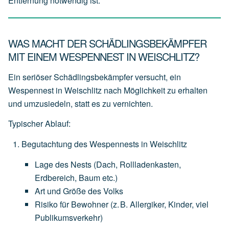
Entfernung notwendig ist.
WAS MACHT DER SCHÄDLINGSBEKÄMPFER
MIT EINEM WESPENNEST IN WEISCHLITZ?
Ein seriöser Schädlingsbekämpfer versucht, ein
Wespennest in Weischlitz nach Möglichkeit zu erhalten
und
umzusiedeln
, statt es zu vernichten.
Typischer Ablauf:
Begutachtung des Wespennests in Weischlitz
Lage
des
Nests
(Dach,
Rollladenkasten,
Erdbereich,
Baum
etc.)
Art
und
Größe
des
Volks
Risiko
für
Bewohner
(z.
B.
Allergiker,
Kinder,
viel
Publikumsverkehr)