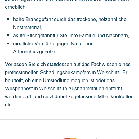
erheblich:
hohe
Brandgefahr
durch
das
trockene,
holzähnliche
Nestmaterial,
akute
Stichgefahr
für
Sie,
Ihre
Familie
und
Nachbarn,
mögliche
Verstöße
gegen
Natur-
und
Artenschutzgesetze.
Verlassen Sie sich stattdessen auf das Fachwissen eines
professionellen Schädlingsbekämpfers in Weischlitz. Er
beurteilt, ob eine
Umsiedlung
möglich ist oder das
Wespennest in Weischlitz in Ausnahmefällen entfernt
werden darf, und setzt dabei zugelassene Mittel kontrolliert
ein.