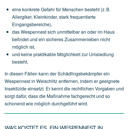
eine
konkrete Gefahr für Menschen
besteht
(z.
B.
Allergiker,
Kleinkinder,
stark
frequentierte
Eingangsbereiche),
das
Wespennest
sich
unmittelbar an oder im Haus
befindet
und
ein
sicheres
Zusammenleben
nicht
möglich
ist,
und
keine
praktikable
Möglichkeit
zur
Umsiedlung
besteht.
In diesen Fällen kann der Schädlingsbekämpfer ein
Wespennest in Weischlitz entfernen, indem er geeignete
Insektizide einsetzt. Er kennt die rechtlichen Vorgaben und
sorgt dafür, dass die Maßnahme fachgerecht und so
schonend wie möglich durchgeführt wird.
WAS KOSTET ES, EIN WESPENNEST IN