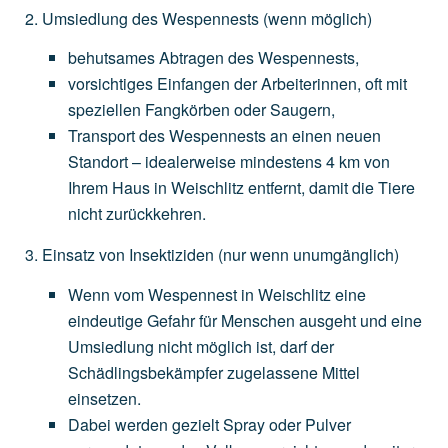
Umsiedlung des Wespennests
(wenn
möglich)
behutsames
Abtragen
des
Wespennests,
vorsichtiges
Einfangen
der
Arbeiterinnen,
oft
mit
speziellen
Fangkörben
oder
Saugern,
Transport
des
Wespennests
an
einen
neuen
Standort
–
idealerweise
mindestens
4
km
von
Ihrem
Haus
in
Weischlitz
entfernt,
damit
die
Tiere
nicht
zurückkehren.
Einsatz von Insektiziden
(nur
wenn
unumgänglich)
Wenn
vom
Wespennest
in
Weischlitz
eine
eindeutige
Gefahr
für
Menschen
ausgeht
und
eine
Umsiedlung
nicht
möglich
ist,
darf
der
Schädlingsbekämpfer
zugelassene
Mittel
einsetzen.
Dabei
werden
gezielt
Spray
oder
Pulver