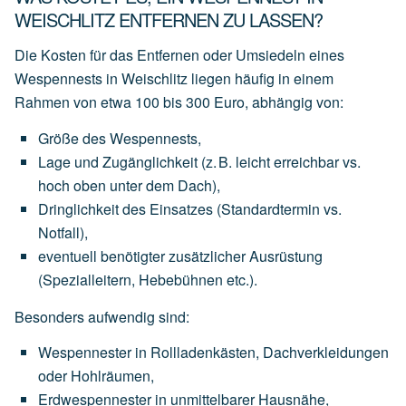
WEISCHLITZ ENTFERNEN ZU LASSEN?
Die Kosten für das Entfernen oder Umsiedeln eines
Wespennests in Weischlitz liegen häufig in einem
Rahmen von
etwa 100 bis 300 Euro
, abhängig von:
Größe des Wespennests
,
Lage und Zugänglichkeit
(z.
B.
leicht
erreichbar
vs.
hoch
oben
unter
dem
Dach),
Dringlichkeit des Einsatzes
(Standardtermin
vs.
Notfall),
eventuell
benötigter
zusätzlicher Ausrüstung
(Spezialleitern,
Hebebühnen
etc.).
Besonders aufwendig sind:
Wespennester
in
Rollladenkästen,
Dachverkleidungen
oder
Hohlräumen,
Erdwespennester
in
unmittelbarer
Hausnähe,