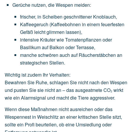
Gerüche nutzen, die Wespen meiden
:
frischer,
in
Scheiben
geschnittener
Knoblauch
,
Kaffeegeruch
(Kaffeebohnen
in
einem
feuerfesten
Gefäß
leicht
glimmen
lassen),
intensive
Kräuter
wie
Tomatenpflanzen
oder
Basilikum
auf
Balkon
oder
Terrasse,
manche
schwören
auch
auf
Räucherstäbchen
an
strategischen
Stellen.
Wichtig ist zudem Ihr Verhalten:
Bewahren Sie Ruhe, schlagen Sie nicht nach den Wespen
und pusten Sie sie nicht an – das ausgeatmete CO₂ wirkt
wie ein Alarmsignal und macht die Tiere aggressiver.
Wenn diese Maßnahmen nicht ausreichen oder das
Wespennest in Weischlitz an einer kritischen Stelle sitzt,
sollte ein Profi beurteilen, ob eine Umsiedlung oder