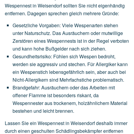
Wespennest in Weisendorf sollten Sie nicht eigenhändig
entfernen. Dagegen sprechen gleich mehrere Gründe:
Gesetzliche Vorgaben
:
Viele
Wespenarten
stehen
unter
Naturschutz.
Das
Ausräuchern
oder
mutwillige
Zerstören
eines
Wespennests
ist
in
der
Regel
verboten
und
kann
hohe
Bußgelder
nach
sich
ziehen.
Gesundheitsrisiko
:
Fühlen
sich
Wespen
bedroht,
werden
sie
aggressiv
und
stechen.
Für
Allergiker
kann
ein
Wespenstich
lebensgefährlich
sein,
aber
auch
bei
Nicht-Allergikern
sind
Mehrfachstiche
problematisch.
Brandgefahr
:
Ausräuchern
oder
das
Arbeiten
mit
offener
Flamme
ist
besonders
riskant,
da
Wespennester
aus
trockenem,
holzähnlichem
Material
bestehen
und
leicht
brennen.
Lassen Sie ein Wespennest in Weisendorf deshalb immer
durch einen geschulten Schädlingsbekämpfer entfernen