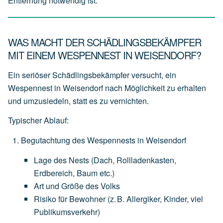
Entfernung notwendig ist.
WAS MACHT DER SCHÄDLINGSBEKÄMPFER
MIT EINEM WESPENNEST IN WEISENDORF?
Ein seriöser Schädlingsbekämpfer versucht, ein
Wespennest in Weisendorf nach Möglichkeit zu erhalten
und
umzusiedeln
, statt es zu vernichten.
Typischer Ablauf:
Begutachtung des Wespennests in Weisendorf
Lage
des
Nests
(Dach,
Rollladenkasten,
Erdbereich,
Baum
etc.)
Art
und
Größe
des
Volks
Risiko
für
Bewohner
(z.
B.
Allergiker,
Kinder,
viel
Publikumsverkehr)