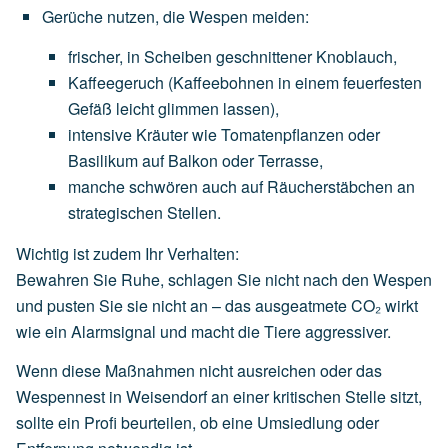
Gerüche nutzen, die Wespen meiden
:
frischer,
in
Scheiben
geschnittener
Knoblauch
,
Kaffeegeruch
(Kaffeebohnen
in
einem
feuerfesten
Gefäß
leicht
glimmen
lassen),
intensive
Kräuter
wie
Tomatenpflanzen
oder
Basilikum
auf
Balkon
oder
Terrasse,
manche
schwören
auch
auf
Räucherstäbchen
an
strategischen
Stellen.
Wichtig ist zudem Ihr Verhalten:
Bewahren Sie Ruhe, schlagen Sie nicht nach den Wespen
und pusten Sie sie nicht an – das ausgeatmete CO₂ wirkt
wie ein Alarmsignal und macht die Tiere aggressiver.
Wenn diese Maßnahmen nicht ausreichen oder das
Wespennest in Weisendorf an einer kritischen Stelle sitzt,
sollte ein Profi beurteilen, ob eine Umsiedlung oder