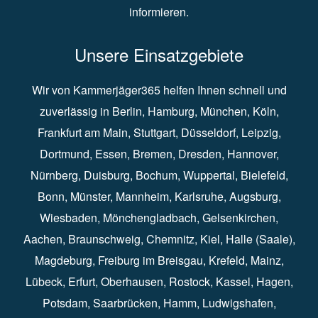
informieren.
Unsere Einsatzgebiete
Wir von Kammerjäger365 helfen Ihnen schnell und
zuverlässig in
Berlin
⁠,
Hamburg
⁠,
München
,
Köln
⁠,
Frankfurt am Main
⁠,
Stuttgart
⁠,
Düsseldorf⁠
,
Leipzig
⁠,
Dortmund⁠
,
Essen
⁠,
Bremen⁠
,
Dresden
⁠,
Hannover
⁠,
Nürnberg
⁠,
Duisburg
⁠⁠,
Bochum
⁠,
Wuppertal
⁠⁠,
Bielefeld
⁠⁠,
Bonn
⁠⁠,
Münster⁠⁠
,
Mannheim⁠
,
Karlsruhe
⁠,
Augsburg
⁠,
Wiesbaden
⁠⁠,
Mönchengladbach
⁠,
Gelsenkirchen⁠⁠
,
Aachen
⁠⁠,
Braunschweig
⁠,
Chemnitz
⁠⁠,
Kiel
⁠,
Halle (Saale)⁠⁠
,
Magdeburg⁠
,
Freiburg im Breisgau
⁠⁠,
Krefeld
⁠⁠,
Mainz
⁠⁠,
Lübeck⁠
,
Erfurt
⁠,
Oberhausen
⁠⁠,
Rostock
⁠⁠, Kassel⁠⁠,
Hagen
⁠,
Potsdam
⁠,
Saarbrücken
⁠⁠,
Hamm
⁠,
Ludwigshafen
⁠,