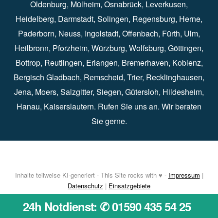
Oldenburg
⁠,
Mülheim
⁠,
Osnabrück
⁠⁠,
Leverkusen
⁠,
Heidelberg
⁠,
Darmstadt
⁠⁠,
Solingen⁠
,
Regensburg
⁠,
Herne
⁠⁠,
Paderborn
⁠,
Neuss
⁠,
Ingolstadt
⁠,
Offenbach
,
Fürth
⁠⁠,
Ulm
⁠⁠,
Heilbronn
⁠,
Pforzheim⁠
,
Würzburg⁠
,
Wolfsburg
⁠⁠,
Göttingen
⁠,
Bottrop
⁠,
Reutlingen
⁠,
Erlangen
⁠⁠,
Bremerhaven
⁠,
Koblenz
⁠,
Bergisch Gladbach⁠
,
Remscheid
⁠⁠,
Trier⁠⁠
, Recklinghausen⁠,
Jena
⁠⁠,
Moers
⁠⁠,
Salzgitter
⁠⁠,
Siegen
⁠⁠,
Gütersloh
⁠,
Hildesheim
⁠⁠,
Hanau
⁠,
Kaiserslautern
⁠⁠. Rufen Sie uns an. Wir beraten
Sie gerne.
Inhalte teilweise KI-generiert - This Site rocks with ♥ -
Impressum
|
Datenschutz
|
Einsatzgebiete
24h Notdienst: ✆ 01590 435 54 25