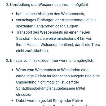
Umsiedlung des Wespennests
(wenn
möglich)
behutsames
Abtragen
des
Wespennests,
vorsichtiges
Einfangen
der
Arbeiterinnen,
oft
mit
speziellen
Fangkörben
oder
Saugern,
Transport
des
Wespennests
an
einen
neuen
Standort
–
idealerweise
mindestens
4
km
von
Ihrem
Haus
in
Weisendorf
entfernt,
damit
die
Tiere
nicht
zurückkehren.
Einsatz von Insektiziden
(nur
wenn
unumgänglich)
Wenn
vom
Wespennest
in
Weisendorf
eine
eindeutige
Gefahr
für
Menschen
ausgeht
und
eine
Umsiedlung
nicht
möglich
ist,
darf
der
Schädlingsbekämpfer
zugelassene
Mittel
einsetzen.
Dabei
werden
gezielt
Spray
oder
Pulver