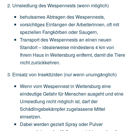
Umsiedlung des Wespennests
(wenn
möglich)
behutsames
Abtragen
des
Wespennests,
vorsichtiges
Einfangen
der
Arbeiterinnen,
oft
mit
speziellen
Fangkörben
oder
Saugern,
Transport
des
Wespennests
an
einen
neuen
Standort
–
idealerweise
mindestens
4
km
von
Ihrem
Haus
in
Weitersburg
entfernt,
damit
die
Tiere
nicht
zurückkehren.
Einsatz von Insektiziden
(nur
wenn
unumgänglich)
Wenn
vom
Wespennest
in
Weitersburg
eine
eindeutige
Gefahr
für
Menschen
ausgeht
und
eine
Umsiedlung
nicht
möglich
ist,
darf
der
Schädlingsbekämpfer
zugelassene
Mittel
einsetzen.
Dabei
werden
gezielt
Spray
oder
Pulver