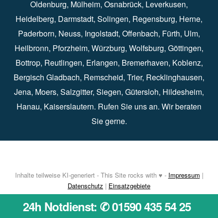
Oldenburg
⁠,
Mülheim
⁠,
Osnabrück
⁠⁠,
Leverkusen
⁠,
Heidelberg
⁠,
Darmstadt
⁠⁠,
Solingen⁠
,
Regensburg
⁠,
Herne
⁠⁠,
Paderborn
⁠,
Neuss
⁠,
Ingolstadt
⁠,
Offenbach
,
Fürth
⁠⁠,
Ulm
⁠⁠,
Heilbronn
⁠,
Pforzheim⁠
,
Würzburg⁠
,
Wolfsburg
⁠⁠,
Göttingen
⁠,
Bottrop
⁠,
Reutlingen
⁠,
Erlangen
⁠⁠,
Bremerhaven
⁠,
Koblenz
⁠,
Bergisch Gladbach⁠
,
Remscheid
⁠⁠,
Trier⁠⁠
, Recklinghausen⁠,
Jena
⁠⁠,
Moers
⁠⁠,
Salzgitter
⁠⁠,
Siegen
⁠⁠,
Gütersloh
⁠,
Hildesheim
⁠⁠,
Hanau
⁠,
Kaiserslautern
⁠⁠. Rufen Sie uns an. Wir beraten
Sie gerne.
Inhalte teilweise KI-generiert - This Site rocks with ♥ -
Impressum
|
Datenschutz
|
Einsatzgebiete
24h Notdienst: ✆ 01590 435 54 25