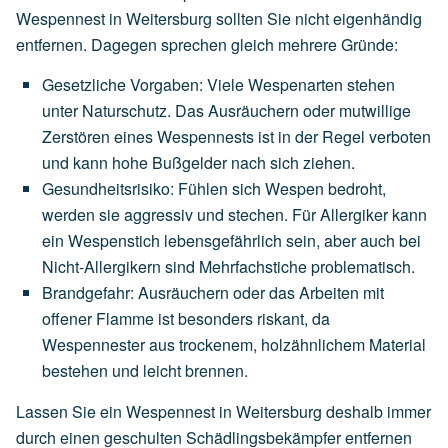
Wespennest in Weitersburg sollten Sie nicht eigenhändig
entfernen. Dagegen sprechen gleich mehrere Gründe:
Gesetzliche Vorgaben
:
Viele
Wespenarten
stehen
unter
Naturschutz.
Das
Ausräuchern
oder
mutwillige
Zerstören
eines
Wespennests
ist
in
der
Regel
verboten
und
kann
hohe
Bußgelder
nach
sich
ziehen.
Gesundheitsrisiko
:
Fühlen
sich
Wespen
bedroht,
werden
sie
aggressiv
und
stechen.
Für
Allergiker
kann
ein
Wespenstich
lebensgefährlich
sein,
aber
auch
bei
Nicht-Allergikern
sind
Mehrfachstiche
problematisch.
Brandgefahr
:
Ausräuchern
oder
das
Arbeiten
mit
offener
Flamme
ist
besonders
riskant,
da
Wespennester
aus
trockenem,
holzähnlichem
Material
bestehen
und
leicht
brennen.
Lassen Sie ein Wespennest in Weitersburg deshalb immer
durch einen geschulten Schädlingsbekämpfer entfernen