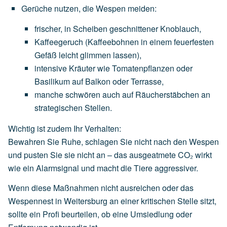
Gerüche nutzen, die Wespen meiden
:
frischer,
in
Scheiben
geschnittener
Knoblauch
,
Kaffeegeruch
(Kaffeebohnen
in
einem
feuerfesten
Gefäß
leicht
glimmen
lassen),
intensive
Kräuter
wie
Tomatenpflanzen
oder
Basilikum
auf
Balkon
oder
Terrasse,
manche
schwören
auch
auf
Räucherstäbchen
an
strategischen
Stellen.
Wichtig ist zudem Ihr Verhalten:
Bewahren Sie Ruhe, schlagen Sie nicht nach den Wespen
und pusten Sie sie nicht an – das ausgeatmete CO₂ wirkt
wie ein Alarmsignal und macht die Tiere aggressiver.
Wenn diese Maßnahmen nicht ausreichen oder das
Wespennest in Weitersburg an einer kritischen Stelle sitzt,
sollte ein Profi beurteilen, ob eine Umsiedlung oder