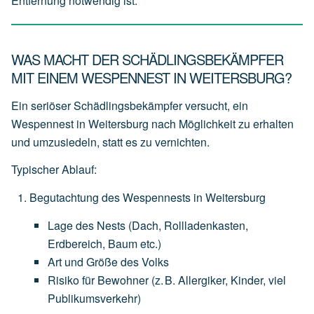
Entfernung notwendig ist.
WAS MACHT DER SCHÄDLINGSBEKÄMPFER
MIT EINEM WESPENNEST IN WEITERSBURG?
Ein seriöser Schädlingsbekämpfer versucht, ein
Wespennest in Weitersburg nach Möglichkeit zu erhalten
und
umzusiedeln
, statt es zu vernichten.
Typischer Ablauf:
Begutachtung des Wespennests in Weitersburg
Lage
des
Nests
(Dach,
Rollladenkasten,
Erdbereich,
Baum
etc.)
Art
und
Größe
des
Volks
Risiko
für
Bewohner
(z.
B.
Allergiker,
Kinder,
viel
Publikumsverkehr)