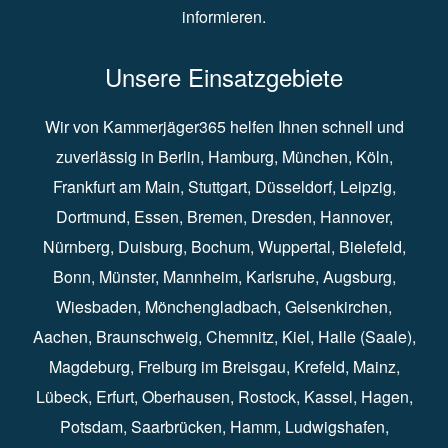
informieren.
Unsere Einsatzgebiete
Wir von Kammerjäger365 helfen Ihnen schnell und
zuverlässig in
Berlin
⁠,
Hamburg
⁠,
München
,
Köln
⁠,
Frankfurt am Main
⁠,
Stuttgart
⁠,
Düsseldorf⁠
,
Leipzig
⁠,
Dortmund⁠
,
Essen
⁠,
Bremen⁠
,
Dresden
⁠,
Hannover
⁠,
Nürnberg
⁠,
Duisburg
⁠⁠,
Bochum
⁠,
Wuppertal
⁠⁠,
Bielefeld
⁠⁠,
Bonn
⁠⁠,
Münster⁠⁠
,
Mannheim⁠
,
Karlsruhe
⁠,
Augsburg
⁠,
Wiesbaden
⁠⁠,
Mönchengladbach
⁠,
Gelsenkirchen⁠⁠
,
Aachen
⁠⁠,
Braunschweig
⁠,
Chemnitz
⁠⁠,
Kiel
⁠,
Halle (Saale)⁠⁠
,
Magdeburg⁠
,
Freiburg im Breisgau
⁠⁠,
Krefeld
⁠⁠,
Mainz
⁠⁠,
Lübeck⁠
,
Erfurt
⁠,
Oberhausen
⁠⁠,
Rostock
⁠⁠, Kassel⁠⁠,
Hagen
⁠,
Potsdam
⁠,
Saarbrücken
⁠⁠,
Hamm
⁠,
Ludwigshafen
⁠,