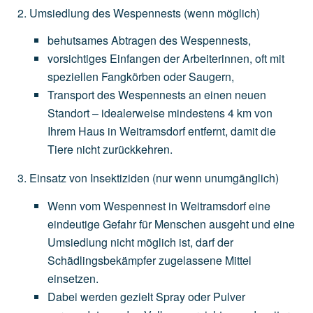
Umsiedlung des Wespennests
(wenn
möglich)
behutsames
Abtragen
des
Wespennests,
vorsichtiges
Einfangen
der
Arbeiterinnen,
oft
mit
speziellen
Fangkörben
oder
Saugern,
Transport
des
Wespennests
an
einen
neuen
Standort
–
idealerweise
mindestens
4
km
von
Ihrem
Haus
in
Weitramsdorf
entfernt,
damit
die
Tiere
nicht
zurückkehren.
Einsatz von Insektiziden
(nur
wenn
unumgänglich)
Wenn
vom
Wespennest
in
Weitramsdorf
eine
eindeutige
Gefahr
für
Menschen
ausgeht
und
eine
Umsiedlung
nicht
möglich
ist,
darf
der
Schädlingsbekämpfer
zugelassene
Mittel
einsetzen.
Dabei
werden
gezielt
Spray
oder
Pulver