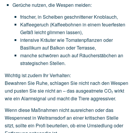
Gerüche nutzen, die Wespen meiden
:
frischer,
in
Scheiben
geschnittener
Knoblauch
,
Kaffeegeruch
(Kaffeebohnen
in
einem
feuerfesten
Gefäß
leicht
glimmen
lassen),
intensive
Kräuter
wie
Tomatenpflanzen
oder
Basilikum
auf
Balkon
oder
Terrasse,
manche
schwören
auch
auf
Räucherstäbchen
an
strategischen
Stellen.
Wichtig ist zudem Ihr Verhalten:
Bewahren Sie Ruhe, schlagen Sie nicht nach den Wespen
und pusten Sie sie nicht an – das ausgeatmete CO₂ wirkt
wie ein Alarmsignal und macht die Tiere aggressiver.
Wenn diese Maßnahmen nicht ausreichen oder das
Wespennest in Weitramsdorf an einer kritischen Stelle
sitzt, sollte ein Profi beurteilen, ob eine Umsiedlung oder