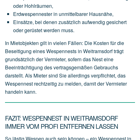
oder
Hohlräumen,
Erdwespennester
in
unmittelbarer
Hausnähe,
Einsätze,
bei
denen
zusätzlich
aufwendig
gesichert
oder
gerüstet
werden
muss.
In Mietobjekten gilt in vielen Fällen: Die Kosten für die
Beseitigung eines Wespennests in Weitramsdorf trägt
grundsätzlich der
Vermieter
, sofern das Nest eine
Beeinträchtigung des vertragsgemäßen Gebrauchs
darstellt. Als Mieter sind Sie allerdings verpflichtet, das
Wespennest rechtzeitig zu melden, damit der Vermieter
handeln kann.
FAZIT: WESPENNEST IN WEITRAMSDORF
IMMER VOM PROFI ENTFERNEN LASSEN
So lästig Wespen auch sein können – ein Wespennest in