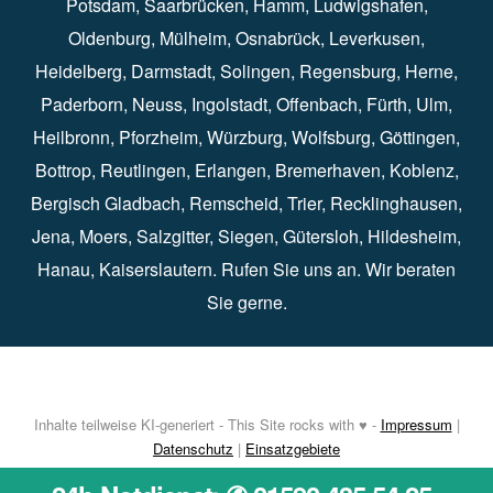
Potsdam
⁠,
Saarbrücken
⁠⁠,
Hamm
⁠,
Ludwigshafen
⁠,
Oldenburg
⁠,
Mülheim
⁠,
Osnabrück
⁠⁠,
Leverkusen
⁠,
Heidelberg
⁠,
Darmstadt
⁠⁠,
Solingen⁠
,
Regensburg
⁠,
Herne
⁠⁠,
Paderborn
⁠,
Neuss
⁠,
Ingolstadt
⁠,
Offenbach
,
Fürth
⁠⁠,
Ulm
⁠⁠,
Heilbronn
⁠,
Pforzheim⁠
,
Würzburg⁠
,
Wolfsburg
⁠⁠,
Göttingen
⁠,
Bottrop
⁠,
Reutlingen
⁠,
Erlangen
⁠⁠,
Bremerhaven
⁠,
Koblenz
⁠,
Bergisch Gladbach⁠
,
Remscheid
⁠⁠,
Trier⁠⁠
, Recklinghausen⁠,
Jena
⁠⁠,
Moers
⁠⁠,
Salzgitter
⁠⁠,
Siegen
⁠⁠,
Gütersloh
⁠,
Hildesheim
⁠⁠,
Hanau
⁠,
Kaiserslautern
⁠⁠. Rufen Sie uns an. Wir beraten
Sie gerne.
Inhalte teilweise KI-generiert - This Site rocks with ♥ -
Impressum
|
Datenschutz
|
Einsatzgebiete