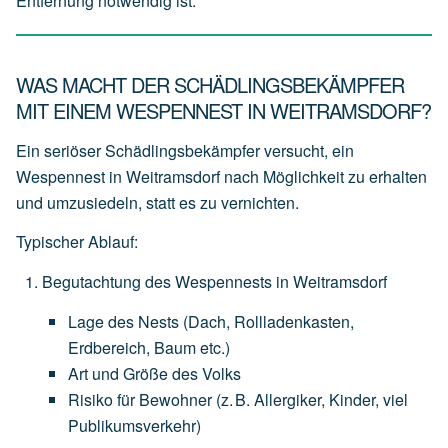
Entfernung notwendig ist.
WAS MACHT DER SCHÄDLINGSBEKÄMPFER
MIT EINEM WESPENNEST IN WEITRAMSDORF?
Ein seriöser Schädlingsbekämpfer versucht, ein
Wespennest in Weitramsdorf nach Möglichkeit zu erhalten
und
umzusiedeln
, statt es zu vernichten.
Typischer Ablauf:
Begutachtung des Wespennests in Weitramsdorf
Lage
des
Nests
(Dach,
Rollladenkasten,
Erdbereich,
Baum
etc.)
Art
und
Größe
des
Volks
Risiko
für
Bewohner
(z.
B.
Allergiker,
Kinder,
viel
Publikumsverkehr)