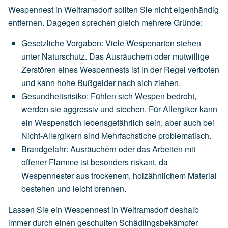
Wespennest in Weitramsdorf sollten Sie nicht eigenhändig
entfernen. Dagegen sprechen gleich mehrere Gründe:
Gesetzliche Vorgaben
:
Viele
Wespenarten
stehen
unter
Naturschutz.
Das
Ausräuchern
oder
mutwillige
Zerstören
eines
Wespennests
ist
in
der
Regel
verboten
und
kann
hohe
Bußgelder
nach
sich
ziehen.
Gesundheitsrisiko
:
Fühlen
sich
Wespen
bedroht,
werden
sie
aggressiv
und
stechen.
Für
Allergiker
kann
ein
Wespenstich
lebensgefährlich
sein,
aber
auch
bei
Nicht-Allergikern
sind
Mehrfachstiche
problematisch.
Brandgefahr
:
Ausräuchern
oder
das
Arbeiten
mit
offener
Flamme
ist
besonders
riskant,
da
Wespennester
aus
trockenem,
holzähnlichem
Material
bestehen
und
leicht
brennen.
Lassen Sie ein Wespennest in Weitramsdorf deshalb
immer durch einen geschulten Schädlingsbekämpfer