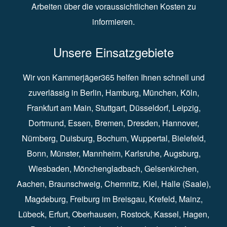
Arbeiten über die voraussichtlichen Kosten zu
informieren.
Unsere Einsatzgebiete
Wir von Kammerjäger365 helfen Ihnen schnell und
zuverlässig in
Berlin
⁠,
Hamburg
⁠,
München
,
Köln
⁠,
Frankfurt am Main
⁠,
Stuttgart
⁠,
Düsseldorf⁠
,
Leipzig
⁠,
Dortmund⁠
,
Essen
⁠,
Bremen⁠
,
Dresden
⁠,
Hannover
⁠,
Nürnberg
⁠,
Duisburg
⁠⁠,
Bochum
⁠,
Wuppertal
⁠⁠,
Bielefeld
⁠⁠,
Bonn
⁠⁠,
Münster⁠⁠
,
Mannheim⁠
,
Karlsruhe
⁠,
Augsburg
⁠,
Wiesbaden
⁠⁠,
Mönchengladbach
⁠,
Gelsenkirchen⁠⁠
,
Aachen
⁠⁠,
Braunschweig
⁠,
Chemnitz
⁠⁠,
Kiel
⁠,
Halle (Saale)⁠⁠
,
Magdeburg⁠
,
Freiburg im Breisgau
⁠⁠,
Krefeld
⁠⁠,
Mainz
⁠⁠,
Lübeck⁠
,
Erfurt
⁠,
Oberhausen
⁠⁠,
Rostock
⁠⁠, Kassel⁠⁠,
Hagen
⁠,