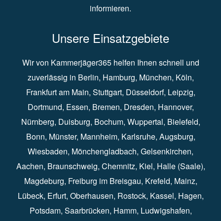
informieren.
Unsere Einsatzgebiete
Wir von Kammerjäger365 helfen Ihnen schnell und
zuverlässig in
Berlin
⁠,
Hamburg
⁠,
München
,
Köln
⁠,
Frankfurt am Main
⁠,
Stuttgart
⁠,
Düsseldorf⁠
,
Leipzig
⁠,
Dortmund⁠
,
Essen
⁠,
Bremen⁠
,
Dresden
⁠,
Hannover
⁠,
Nürnberg
⁠,
Duisburg
⁠⁠,
Bochum
⁠,
Wuppertal
⁠⁠,
Bielefeld
⁠⁠,
Bonn
⁠⁠,
Münster⁠⁠
,
Mannheim⁠
,
Karlsruhe
⁠,
Augsburg
⁠,
Wiesbaden
⁠⁠,
Mönchengladbach
⁠,
Gelsenkirchen⁠⁠
,
Aachen
⁠⁠,
Braunschweig
⁠,
Chemnitz
⁠⁠,
Kiel
⁠,
Halle (Saale)⁠⁠
,
Magdeburg⁠
,
Freiburg im Breisgau
⁠⁠,
Krefeld
⁠⁠,
Mainz
⁠⁠,
Lübeck⁠
,
Erfurt
⁠,
Oberhausen
⁠⁠,
Rostock
⁠⁠, Kassel⁠⁠,
Hagen
⁠,
Potsdam
⁠,
Saarbrücken
⁠⁠,
Hamm
⁠,
Ludwigshafen
⁠,