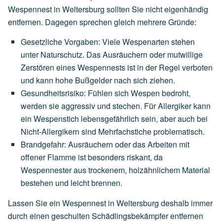
Wespennest in Weltersburg sollten Sie nicht eigenhändig
entfernen. Dagegen sprechen gleich mehrere Gründe:
Gesetzliche Vorgaben
:
Viele
Wespenarten
stehen
unter
Naturschutz.
Das
Ausräuchern
oder
mutwillige
Zerstören
eines
Wespennests
ist
in
der
Regel
verboten
und
kann
hohe
Bußgelder
nach
sich
ziehen.
Gesundheitsrisiko
:
Fühlen
sich
Wespen
bedroht,
werden
sie
aggressiv
und
stechen.
Für
Allergiker
kann
ein
Wespenstich
lebensgefährlich
sein,
aber
auch
bei
Nicht-Allergikern
sind
Mehrfachstiche
problematisch.
Brandgefahr
:
Ausräuchern
oder
das
Arbeiten
mit
offener
Flamme
ist
besonders
riskant,
da
Wespennester
aus
trockenem,
holzähnlichem
Material
bestehen
und
leicht
brennen.
Lassen Sie ein Wespennest in Weltersburg deshalb immer
durch einen geschulten Schädlingsbekämpfer entfernen