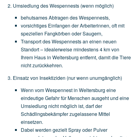
Umsiedlung des Wespennests
(wenn
möglich)
behutsames
Abtragen
des
Wespennests,
vorsichtiges
Einfangen
der
Arbeiterinnen,
oft
mit
speziellen
Fangkörben
oder
Saugern,
Transport
des
Wespennests
an
einen
neuen
Standort
–
idealerweise
mindestens
4
km
von
Ihrem
Haus
in
Weltersburg
entfernt,
damit
die
Tiere
nicht
zurückkehren.
Einsatz von Insektiziden
(nur
wenn
unumgänglich)
Wenn
vom
Wespennest
in
Weltersburg
eine
eindeutige
Gefahr
für
Menschen
ausgeht
und
eine
Umsiedlung
nicht
möglich
ist,
darf
der
Schädlingsbekämpfer
zugelassene
Mittel
einsetzen.
Dabei
werden
gezielt
Spray
oder
Pulver