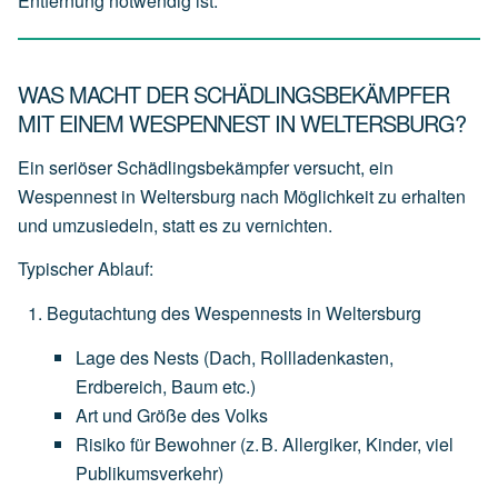
Entfernung notwendig ist.
WAS MACHT DER SCHÄDLINGSBEKÄMPFER
MIT EINEM WESPENNEST IN WELTERSBURG?
Ein seriöser Schädlingsbekämpfer versucht, ein
Wespennest in Weltersburg nach Möglichkeit zu erhalten
und
umzusiedeln
, statt es zu vernichten.
Typischer Ablauf:
Begutachtung des Wespennests in Weltersburg
Lage
des
Nests
(Dach,
Rollladenkasten,
Erdbereich,
Baum
etc.)
Art
und
Größe
des
Volks
Risiko
für
Bewohner
(z.
B.
Allergiker,
Kinder,
viel
Publikumsverkehr)