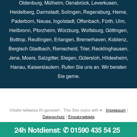
Oldenburg
⁠,
Mülheim
⁠,
Osnabrück
⁠⁠,
Leverkusen
⁠,
Heidelberg
⁠,
Darmstadt
⁠⁠,
Solingen⁠
,
Regensburg
⁠,
Herne
⁠⁠,
Paderborn
⁠,
Neuss
⁠,
Ingolstadt
⁠,
Offenbach
,
Fürth
⁠⁠,
Ulm
⁠⁠,
Heilbronn
⁠,
Pforzheim⁠
,
Würzburg⁠
,
Wolfsburg
⁠⁠,
Göttingen
⁠,
Bottrop
⁠,
Reutlingen
⁠,
Erlangen
⁠⁠,
Bremerhaven
⁠,
Koblenz
⁠,
Bergisch Gladbach⁠
,
Remscheid
⁠⁠,
Trier⁠⁠
, Recklinghausen⁠,
Jena
⁠⁠,
Moers
⁠⁠,
Salzgitter
⁠⁠,
Siegen
⁠⁠,
Gütersloh
⁠,
Hildesheim
⁠⁠,
Hanau
⁠,
Kaiserslautern
⁠⁠. Rufen Sie uns an. Wir beraten
Sie gerne.
Inhalte teilweise KI-generiert - This Site rocks with ♥ -
Impressum
|
Datenschutz
|
Einsatzgebiete
24h Notdienst: ✆ 01590 435 54 25