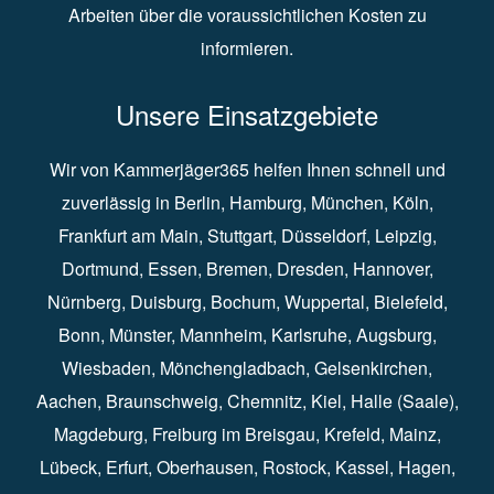
Arbeiten über die voraussichtlichen Kosten zu
informieren.
Unsere Einsatzgebiete
Wir von Kammerjäger365 helfen Ihnen schnell und
zuverlässig in
Berlin
⁠,
Hamburg
⁠,
München
,
Köln
⁠,
Frankfurt am Main
⁠,
Stuttgart
⁠,
Düsseldorf⁠
,
Leipzig
⁠,
Dortmund⁠
,
Essen
⁠,
Bremen⁠
,
Dresden
⁠,
Hannover
⁠,
Nürnberg
⁠,
Duisburg
⁠⁠,
Bochum
⁠,
Wuppertal
⁠⁠,
Bielefeld
⁠⁠,
Bonn
⁠⁠,
Münster⁠⁠
,
Mannheim⁠
,
Karlsruhe
⁠,
Augsburg
⁠,
Wiesbaden
⁠⁠,
Mönchengladbach
⁠,
Gelsenkirchen⁠⁠
,
Aachen
⁠⁠,
Braunschweig
⁠,
Chemnitz
⁠⁠,
Kiel
⁠,
Halle (Saale)⁠⁠
,
Magdeburg⁠
,
Freiburg im Breisgau
⁠⁠,
Krefeld
⁠⁠,
Mainz
⁠⁠,
Lübeck⁠
,
Erfurt
⁠,
Oberhausen
⁠⁠,
Rostock
⁠⁠, Kassel⁠⁠,
Hagen
⁠,