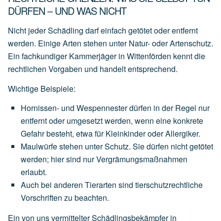
DÜRFEN – UND WAS NICHT
Nicht jeder Schädling darf einfach getötet oder entfernt
werden. Einige Arten stehen unter Natur- oder Artenschutz.
Ein fachkundiger Kammerjäger in Wittenförden kennt die
rechtlichen Vorgaben und handelt entsprechend.
Wichtige Beispiele:
Hornissen- und Wespennester
dürfen
in
der
Regel
nur
entfernt
oder
umgesetzt
werden,
wenn
eine
konkrete
Gefahr
besteht,
etwa
für
Kleinkinder
oder
Allergiker.
Maulwürfe
stehen
unter
Schutz.
Sie
dürfen
nicht
getötet
werden;
hier
sind
nur
Vergrämungsmaßnahmen
erlaubt.
Auch
bei
anderen
Tierarten
sind
tierschutzrechtliche
Vorschriften
zu
beachten.
Ein von uns vermittelter Schädlingsbekämpfer in