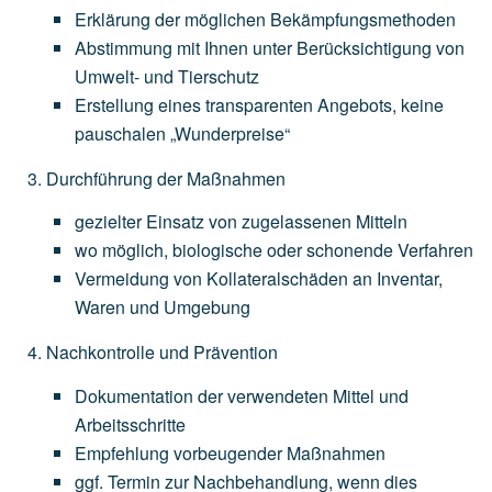
Erklärung
der
möglichen
Bekämpfungsmethoden
Abstimmung
mit
Ihnen
unter
Berücksichtigung
von
Umwelt-
und
Tierschutz
Erstellung
eines
transparenten
Angebots,
keine
pauschalen
„Wunderpreise“
Durchführung der Maßnahmen
gezielter
Einsatz
von
zugelassenen
Mitteln
wo
möglich,
biologische
oder
schonende
Verfahren
Vermeidung
von
Kollateralschäden
an
Inventar,
Waren
und
Umgebung
Nachkontrolle und Prävention
Dokumentation
der
verwendeten
Mittel
und
Arbeitsschritte
Empfehlung
vorbeugender
Maßnahmen
ggf.
Termin
zur
Nachbehandlung,
wenn
dies