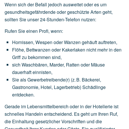
Wenn sich der Befall jedoch ausweitet oder es um
gesundheitsgefährdende oder geschützte Arten geht,
sollten Sie unser 24-Stunden-Telefon nutzen:
Rufen Sie einen Profi, wenn:
Hornissen,
Wespen
oder
Wanzen
gehäuft
auftreten,
Flöhe,
Bettwanzen
oder
Kakerlaken
nicht
mehr
in
den
Griff
zu
bekommen
sind,
sich
Waschbären,
Marder,
Ratten
oder
Mäuse
dauerhaft
einnisten,
Sie
als
Gewerbetreibende(r)
(z.
B.
Bäckerei,
Gastronomie,
Hotel,
Lagerbetrieb)
Schädlinge
entdecken.
Gerade im Lebensmittelbereich oder in der Hotellerie ist
schnelles Handeln entscheidend. Es geht um Ihren Ruf,
die Einhaltung gesetzlicher Vorschriften und die
Gesundheit Ihrer Kunden oder Gäste. Ein qualifizierter