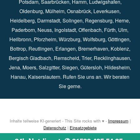
Potsdam
⁠,
Saarbrücken
⁠⁠,
Hamm
⁠,
Ludwigshafen
⁠,
Oldenburg
⁠,
Mülheim
⁠,
Osnabrück
⁠⁠,
Leverkusen
⁠,
Heidelberg
⁠,
Darmstadt
⁠⁠,
Solingen⁠
,
Regensburg
⁠,
Herne
⁠⁠,
Paderborn
⁠,
Neuss
⁠,
Ingolstadt
⁠,
Offenbach
,
Fürth
⁠⁠,
Ulm
⁠⁠,
Heilbronn
⁠,
Pforzheim⁠
,
Würzburg⁠
,
Wolfsburg
⁠⁠,
Göttingen
⁠,
Bottrop
⁠,
Reutlingen
⁠,
Erlangen
⁠⁠,
Bremerhaven
⁠,
Koblenz
⁠,
Bergisch Gladbach⁠
,
Remscheid
⁠⁠,
Trier⁠⁠
, Recklinghausen⁠,
Jena
⁠⁠,
Moers
⁠⁠,
Salzgitter
⁠⁠,
Siegen
⁠⁠,
Gütersloh
⁠,
Hildesheim
⁠⁠,
Hanau
⁠,
Kaiserslautern
⁠⁠. Rufen Sie uns an. Wir beraten
Sie gerne.
Inhalte teilweise KI-generiert - This Site rocks with ♥ -
Impressum
|
Datenschutz
|
Einsatzgebiete