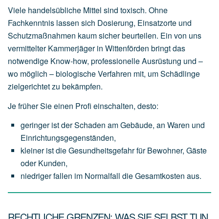
Viele handelsübliche Mittel sind toxisch. Ohne
Fachkenntnis lassen sich Dosierung, Einsatzorte und
Schutzmaßnahmen kaum sicher beurteilen. Ein von uns
vermittelter Kammerjäger in Wittenförden bringt das
notwendige Know-how, professionelle Ausrüstung und –
wo möglich – biologische Verfahren mit, um Schädlinge
zielgerichtet zu bekämpfen.
Je früher Sie einen Profi einschalten, desto:
geringer
ist
der
Schaden
am
Gebäude,
an
Waren
und
Einrichtungsgegenständen,
kleiner
ist
die
Gesundheitsgefahr
für
Bewohner,
Gäste
oder
Kunden,
niedriger
fallen
im
Normalfall
die
Gesamtkosten
aus.
RECHTLICHE GRENZEN: WAS SIE SELBST TUN