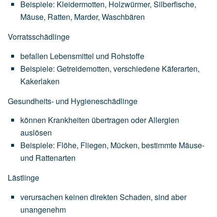
Beispiele:
Kleidermotten,
Holzwürmer,
Silberfische,
Mäuse,
Ratten,
Marder,
Waschbären
Vorratsschädlinge
befallen
Lebensmittel
und
Rohstoffe
Beispiele:
Getreidemotten,
verschiedene
Käferarten,
Kakerlaken
Gesundheits- und Hygieneschädlinge
können
Krankheiten
übertragen
oder
Allergien
auslösen
Beispiele:
Flöhe,
Fliegen,
Mücken,
bestimmte
Mäuse-
und
Rattenarten
Lästlinge
verursachen
keinen
direkten
Schaden,
sind
aber
unangenehm