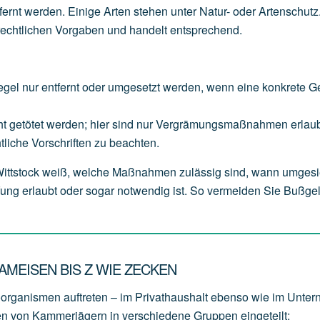
tfernt werden. Einige Arten stehen unter Natur- oder Artenschutz
rechtlichen Vorgaben und handelt entsprechend.
egel
nur
entfernt
oder
umgesetzt
werden,
wenn
eine
konkrete
G
ht
getötet
werden;
hier
sind
nur
Vergrämungsmaßnahmen
erlaub
tliche
Vorschriften
zu
beachten.
 Wittstock weiß, welche Maßnahmen zulässig sind, wann umgesi
ng erlaubt oder sogar notwendig ist. So vermeiden Sie Bußge
MEISEN BIS Z WIE ZECKEN
oorganismen auftreten – im Privathaushalt ebenso wie im Unte
en von Kammerjägern in verschiedene Gruppen eingeteilt: