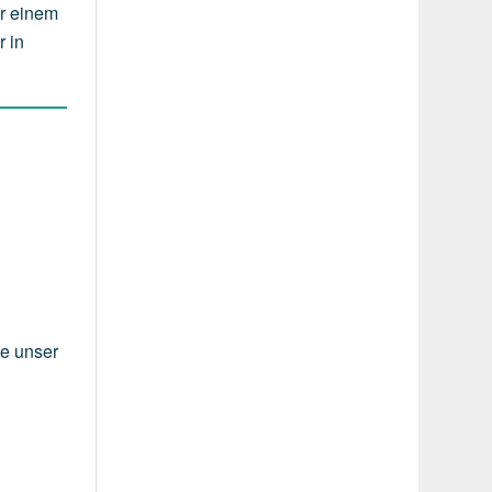
er einem
r in
ie unser