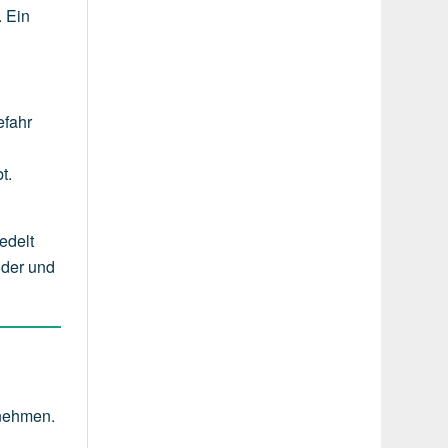
. Ein
efahr
t.
edelt
lder und
rnehmen.