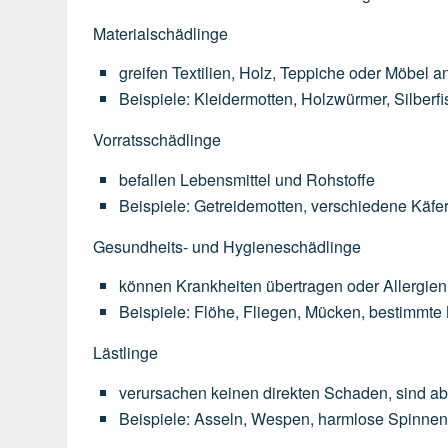
Materialschädlinge
greifen
Textilien,
Holz,
Teppiche
oder
Möbel
a
Beispiele:
Kleidermotten,
Holzwürmer,
Silberf
Vorratsschädlinge
befallen
Lebensmittel
und
Rohstoffe
Beispiele:
Getreidemotten,
verschiedene
Käfer
Gesundheits- und Hygieneschädlinge
können
Krankheiten
übertragen
oder
Allergien
Beispiele:
Flöhe,
Fliegen,
Mücken,
bestimmte
Lästlinge
verursachen
keinen
direkten
Schaden,
sind
ab
Beispiele:
Asseln,
Wespen,
harmlose
Spinne