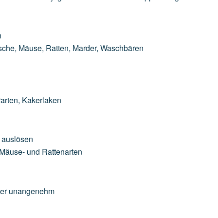
n
ische,
Mäuse,
Ratten,
Marder,
Waschbären
arten,
Kakerlaken
auslösen
Mäuse-
und
Rattenarten
er
unangenehm
n