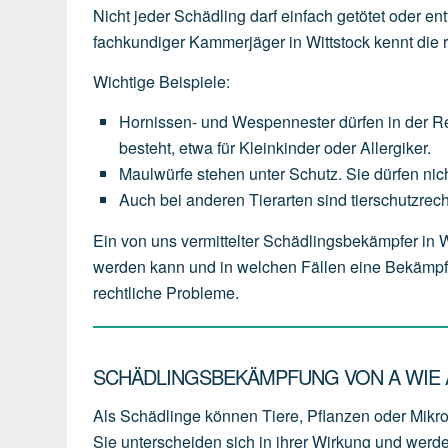
Nicht jeder Schädling darf einfach getötet oder en
fachkundiger Kammerjäger in Wittstock kennt die 
Wichtige Beispiele:
Hornissen- und Wespennester
dürfen
in
der
R
besteht,
etwa
für
Kleinkinder
oder
Allergiker.
Maulwürfe
stehen
unter
Schutz.
Sie
dürfen
nic
Auch
bei
anderen
Tierarten
sind
tierschutzrech
Ein von uns vermittelter Schädlingsbekämpfer in
werden kann und in welchen Fällen eine Bekämpfu
rechtliche Probleme.
SCHÄDLINGSBEKÄMPFUNG VON A WIE A
Als Schädlinge können Tiere, Pflanzen oder Mikr
Sie unterscheiden sich in ihrer Wirkung und werd