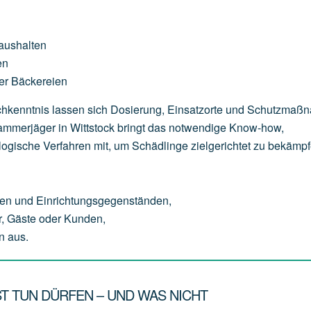
aushalten
en
er
Bäckereien
Fachkenntnis lassen sich Dosierung, Einsatzorte und Schutzma
 Kammerjäger in Wittstock bringt das notwendige Know-how,
logische Verfahren mit, um Schädlinge zielgerichtet zu bekämpf
en
und
Einrichtungsgegenständen,
,
Gäste
oder
Kunden,
n
aus.
T TUN DÜRFEN – UND WAS NICHT