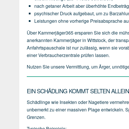
nach
getaner
Arbeit
aber
überhöhte
Endbeträ
psychischer
Druck
aufgebaut,
um
zu
Barzahlu
Leistungen
ohne
vorherige
Preisabsprache
au
Über Kammerjäger365 ersparen Sie sich die mühsa
anerkannten Kammerjäger in Wittstock, der transpar
Anfahrtspauschale ist nur zulässig, wenn sie vor
einer Verbraucherzentrale prüfen lassen.
Nutzen Sie unsere Vermittlung, um Ärger, unnötig
EIN SCHÄDLING KOMMT SELTEN ALLEI
Schädlinge wie Insekten oder Nagetiere vermehren 
unbemerkt zu einer massiven Plage entwickeln. Sp
Grenzen.
Typische Beispiele: