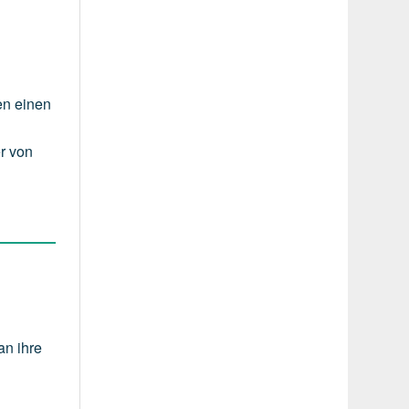
en einen
e
r von
an ihre