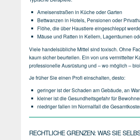
Ameisenstraßen
in
Küche
oder
Garten
Bettwanzen
in
Hotels,
Pensionen
oder
Privath
Flöhe,
die
über
Haustiere
eingeschleppt
werd
Mäuse
und
Ratten
in
Kellern,
Lagerräumen
od
Viele handelsübliche Mittel sind toxisch. Ohne 
kaum sicher beurteilen. Ein von uns vermittelter
professionelle Ausrüstung und – wo möglich – bio
Je früher Sie einen Profi einschalten, desto:
geringer
ist
der
Schaden
am
Gebäude,
an
War
kleiner
ist
die
Gesundheitsgefahr
für
Bewohner
niedriger
fallen
im
Normalfall
die
Gesamtkoste
RECHTLICHE GRENZEN: WAS SIE SELBS