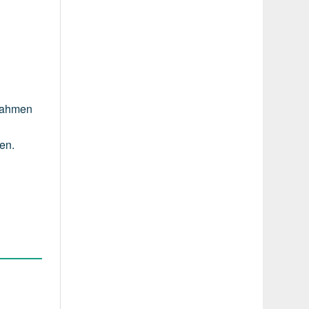
ßnahmen
en.