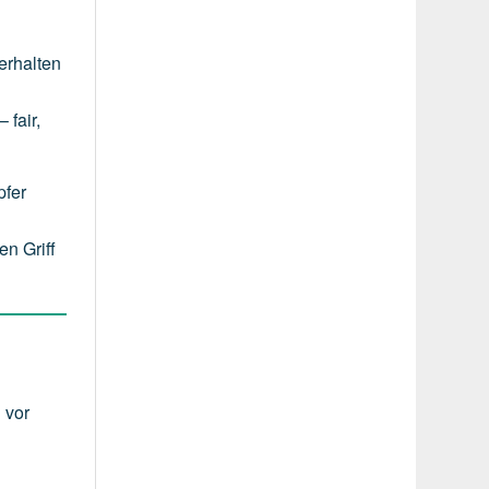
erhalten
 fair,
pfer
en Griff
 vor